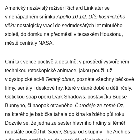
Americký nezávislý režisér ­Richard Linklater se
v nenápadném snímku
Apollo 10 1/2: Dítě kosmického
věku
nostalgicky vrací do ­sedmdesátých let minulého
století, do domku na předměstí v ­texaském Houstonu,
městě centrály NASA.
Činí tak velice poctivě a detailně: v prostředí vytvořeném
technikou rotoskopické animace, jakou použil už
v dystopické sci-fi
Temný obraz
, poznáte všechny béčkové
filmy, seriály i deskové hry, které v dané době u dětí frčely.
Gotickou soap operu Dark Shadows, postavičku Bugse
Bunnyho, či naopak otravného
Čaroděje ze země Oz
,
na kterého je babička tahala do kina každého půl roku.
Dozvíte se, že jedna ze sester hlavního hrdiny si téměř
neustále pouští hit
Sugar, Sugar
od skupiny The Archies