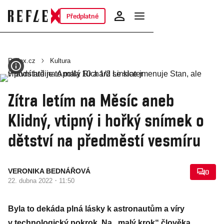
Předplatné
Reflex.cz
Kultura
Zítra letím na Měsíc aneb
Klidný, vtipný i hořký snímek o
dětství na předměstí vesmíru
VERONIKA BEDNÁŘOVÁ
0
·
22. dubna 2022
11:50
Byla to dekáda plná lásky k astronautům a víry
v technologický pokrok. Na „malý krok“ člověka