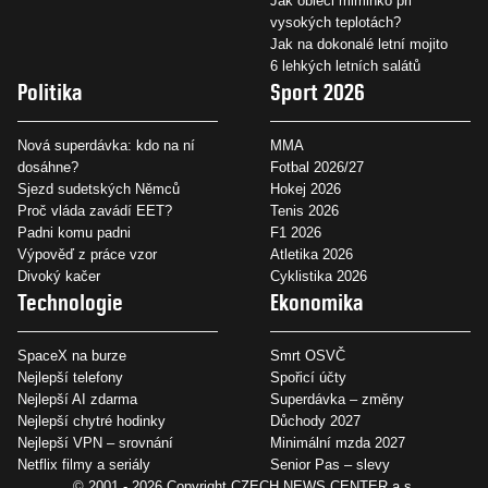
Jak obléci miminko při
vysokých teplotách?
Jak na dokonalé letní mojito
6 lehkých letních salátů
Politika
Sport 2026
Nová superdávka: kdo na ní
MMA
dosáhne?
Fotbal 2026/27
Sjezd sudetských Němců
Hokej 2026
Proč vláda zavádí EET?
Tenis 2026
Padni komu padni
F1 2026
Výpověď z práce vzor
Atletika 2026
Divoký kačer
Cyklistika 2026
Technologie
Ekonomika
SpaceX na burze
Smrt OSVČ
Nejlepší telefony
Spořicí účty
Nejlepší AI zdarma
Superdávka – změny
Nejlepší chytré hodinky
Důchody 2027
Nejlepší VPN – srovnání
Minimální mzda 2027
Netflix filmy a seriály
Senior Pas – slevy
© 2001 - 2026 Copyright
CZECH NEWS CENTER a.s.