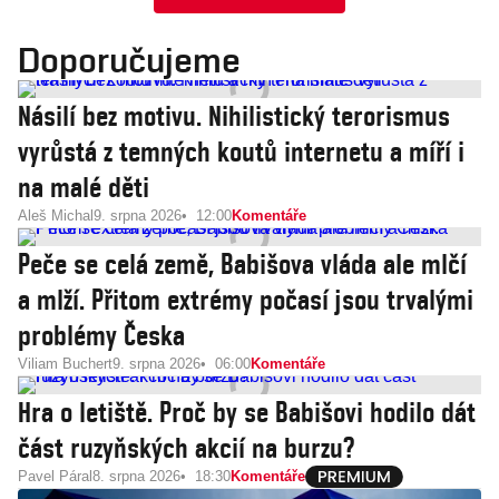
Doporučujeme
Násilí bez motivu. Nihilistický terorismus
vyrůstá z temných koutů internetu a míří i
na malé děti
Aleš Michal
9. srpna 2026
12:00
Komentáře
Peče se celá země, Babišova vláda ale mlčí
a mlží. Přitom extrémy počasí jsou trvalými
problémy Česka
Viliam Buchert
9. srpna 2026
06:00
Komentáře
Hra o letiště. Proč by se Babišovi hodilo dát
část ruzyňských akcií na burzu?
Pavel Páral
8. srpna 2026
18:30
Komentáře