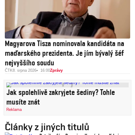
Magyarova Tisza nominovala kandidáta na
maďarského prezidenta. Je jím bývalý šéf
nejvyššího soudu
ČTK
8. srpna 2026
16:00
Zprávy
Jak spolehlivě zakryjete šediny? Tohle
musíte znát
Reklama
Články z jiných titulů