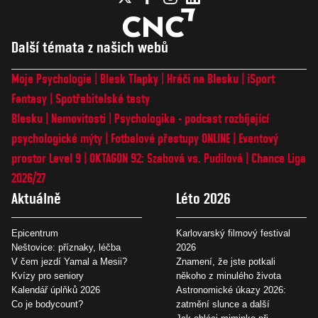
Další témata z našich webů
Moje Psychologie
Blesk Tlapky
Hráči na Blesku
iSport
Fantasy
Spotřebitelské testy
Blesku
Nemovitosti
Psychologika - podcast rozbíjející
psychologické mýty
Fotbalové přestupy ONLINE
Eventový
prostor Level 9
OKTAGON 92: Szabová vs. Pudilová
Chance Liga
2026/27
Aktuálně
Léto 2026
Epicentrum
Karlovarský filmový festival
Neštovice: příznaky, léčba
2026
V čem jezdí Yamal a Mesii?
Znamení, že jste potkali
Kvízy pro seniory
někoho z minulého života
Kalendář úplňků 2026
Astronomické úkazy 2026:
Co je bodycount?
zatmění slunce a další