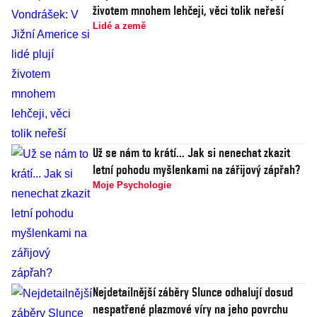
životem mnohem lehčeji, věci tolik neřeší
Lidé a země
Už se nám to krátí... Jak si nenechat zkazit
letní pohodu myšlenkami na zářijový zápřah?
Moje Psychologie
Nejdetailnější záběry Slunce odhalují dosud
nespatřené plazmové víry na jeho povrchu