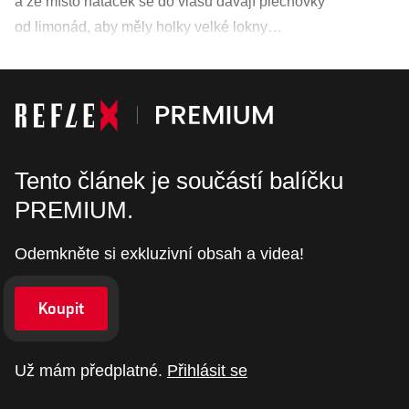
a že místo natáček se do vlasů dávají plechovky
od limonád, aby měly holky velké lokny…
Tento článek je součástí balíčku
PREMIUM.
Odemkněte si exkluzivní obsah a videa!
Koupit
Už mám předplatné.
Přihlásit se