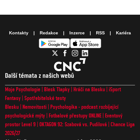
Kontakty
Redakce
Inzerce
RSS
Kariéra
Další témata z našich webů
Moje Psychologie
Blesk Tlapky
Hráči na Blesku
iSport
Fantasy
Spotřebitelské testy
Blesku
Nemovitosti
Psychologika - podcast rozbíjející
psychologické mýty
Fotbalové přestupy ONLINE
Eventový
prostor Level 9
OKTAGON 92: Szabová vs. Pudilová
Chance Liga
2026/27