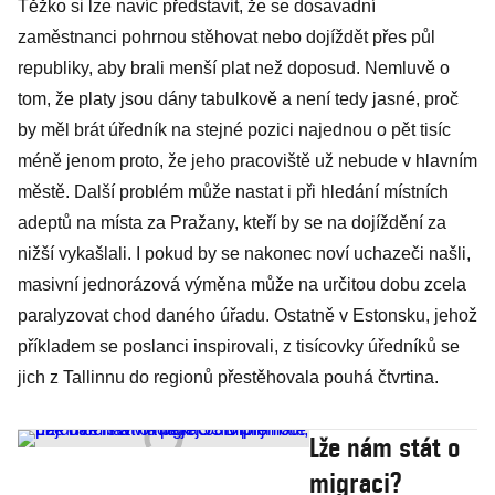
Těžko si lze navíc představit, že se dosavadní
zaměstnanci pohrnou stěhovat nebo dojíždět přes půl
republiky, aby brali menší plat než doposud. Nemluvě o
tom, že platy jsou dány tabulkově a není tedy jasné, proč
by měl brát úředník na stejné pozici najednou o pět tisíc
méně jenom proto, že jeho pracoviště už nebude v hlavním
městě. Další problém může nastat i při hledání místních
adeptů na místa za Pražany, kteří by se na dojíždění za
nižší vykašlali. I pokud by se nakonec noví uchazeči našli,
masivní jednorázová výměna může na určitou dobu zcela
paralyzovat chod daného úřadu. Ostatně v Estonsku, jehož
příkladem se poslanci inspirovali, z tisícovky úředníků se
jich z Tallinnu do regionů přestěhovala pouhá čtvrtina.
Lže nám stát o
migraci?