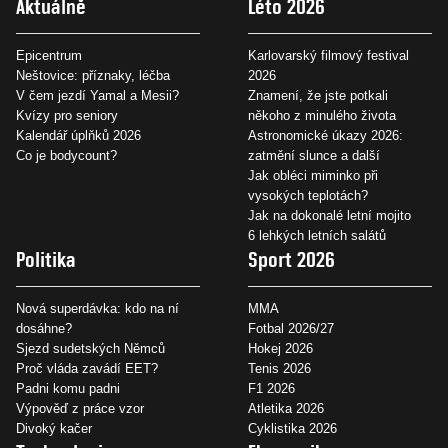
Aktuálně
Léto 2026
Epicentrum
Karlovarský filmový festival
Neštovice: příznaky, léčba
2026
V čem jezdí Yamal a Mesii?
Znamení, že jste potkali
Kvízy pro seniory
někoho z minulého života
Kalendář úplňků 2026
Astronomické úkazy 2026:
Co je bodycount?
zatmění slunce a další
Jak obléci miminko při
vysokých teplotách?
Jak na dokonalé letní mojito
6 lehkých letních salátů
Politika
Sport 2026
Nová superdávka: kdo na ní
MMA
dosáhne?
Fotbal 2026/27
Sjezd sudetských Němců
Hokej 2026
Proč vláda zavádí EET?
Tenis 2026
Padni komu padni
F1 2026
Výpověď z práce vzor
Atletika 2026
Divoký kačer
Cyklistika 2026