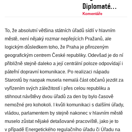
Diplomaté
nejdříve navrhli
Komentáře
pakt OSN
To, že absolutní většina státních úřadů sídlí v hlavním
přijmout, pak
městě, není nějaký rozmar nepřejících Pražanů, ale
otočili a vláda
logickým důsledkem toho, že Praha je přirozeným
jej odmítne
geografickým centrem České republiky. Odevšad je do ní
přibližně stejně daleko a její centrální poloze odpovídají i
páteřní dopravní komunikace. Po realizaci nápadu
Starostů by naopak musela nemalá část občanů jezdit za
vyřízením svých záležitostí i přes celou republiku a
stihnout návštěvy dvou úřadů za den by bylo časově
nemožné pro kohokoli. I kvůli komunikaci s dalšími úřady,
vládou, parlamentem by stejně nakonec v hlavním městě
muselo zůstat nějaké detašované pracoviště, jako je to
v případě Energetického regulačního úřadu či Úřadu na