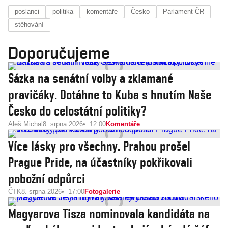
svých voličů
poslanci
politika
komentáře
Česko
Parlament ČR
stěhování
užitečné idioty
Doporučujeme
Sázka na senátní volby a zklamané
pravičáky. Dotáhne to Kuba s hnutím Naše
Česko do celostátní politiky?
Aleš Michal
8. srpna 2026
12:00
Komentáře
Více lásky pro všechny. Prahou prošel
Prague Pride, na účastníky pokřikovali
pobožní odpůrci
ČTK
8. srpna 2026
17:00
Fotogalerie
Magyarova Tisza nominovala kandidáta na