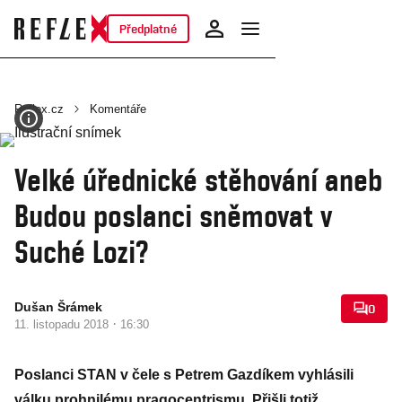
Předplatné
Reflex.cz
Komentáře
Velké úřednické stěhování aneb
Budou poslanci sněmovat v
Suché Lozi?
Dušan Šrámek
0
·
11. listopadu 2018
16:30
Poslanci STAN v čele s Petrem Gazdíkem vyhlásili
válku prohnilému pragocentrismu. Přišli totiž