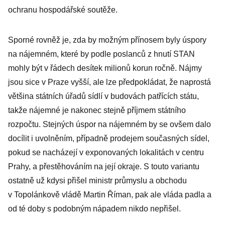
ochranu hospodářské soutěže.
Sporné rovněž je, zda by možným přínosem byly úspory
na nájemném, které by podle poslanců z hnutí STAN
mohly být v řádech desítek milionů korun ročně. Nájmy
jsou sice v Praze vyšší, ale lze předpokládat, že naprostá
většina státních úřadů sídlí v budovách patřících státu,
takže nájemné je nakonec stejně příjmem státního
rozpočtu. Stejných úspor na nájemném by se ovšem dalo
docílit i uvolněním, případně prodejem současných sídel,
pokud se nacházejí v exponovaných lokalitách v centru
Prahy, a přestěhováním na její okraje. S touto variantu
ostatně už kdysi přišel ministr průmyslu a obchodu
v Topolánkově vládě Martin Říman, pak ale vláda padla a
od té doby s podobným nápadem nikdo nepřišel.