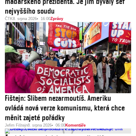
maďarského prezidenta. Je jím bývalý šéf
nejvyššího soudu
ČTK
8. srpna 2026
16:00
Zprávy
Fištejn: Slibem nezarmoutíš. Ameriku
ovládá nová verze komunismu, která chce
měnit zajeté pořádky
Jefim Fištejn
8. srpna 2026
06:00
Komentáře