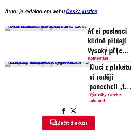
Autor je redaktorem webu
Česká justice
Ať si poslanci
klidně přidají.
Vysoký příjem
berme i jako
Komentáře
Kluci z plakátu
„bolestné“ za
si raději
práci, kterou
ponechali „to
pochválí asi
své jisté“
Výsledky voleb a
jen maminka
referend
aneb Jak
Pospíšil a
Začít diskuzi
Čižinský
udělali ze