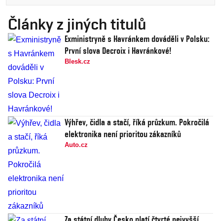
Články z jiných titulů
Exministryně s Havránkem dováděli v Polsku:
První slova Decroix i Havránkové!
Blesk.cz
Výhřev, čidla a stačí, říká průzkum. Pokročilá
elektronika není prioritou zákazníků
Auto.cz
Za státní dluhy Česko platí čtvrté nejvyšší