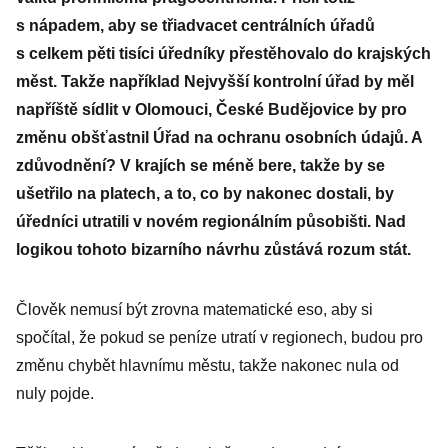
s nápadem, aby se třiadvacet centrálních úřadů
s celkem pěti tisíci úředníky přestěhovalo do krajských
měst. Takže například Nejvyšší kontrolní úřad by měl
napříště sídlit v Olomouci, České Budějovice by pro
změnu obšťastnil Úřad na ochranu osobních údajů. A
zdůvodnění? V krajích se méně bere, takže by se
ušetřilo na platech, a to, co by nakonec dostali, by
úředníci utratili v novém regionálním působišti. Nad
logikou tohoto bizarního návrhu zůstává rozum stát.
Člověk nemusí být zrovna matematické eso, aby si
spočítal, že pokud se peníze utratí v regionech, budou pro
změnu chybět hlavnímu městu, takže nakonec nula od
nuly pojde.