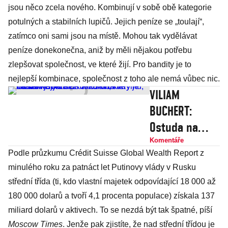
jsou něco zcela nového. Kombinují v sobě obě kategorie
potulných a stabilních lupičů. Jejich peníze se „toulají“,
zatímco oni sami jsou na místě. Mohou tak vydělávat
peníze donekonečna, aniž by měli nějakou potřebu
zlepšovat společnost, ve které žijí. Pro bandity je to
nejlepší kombinace, společnost z toho ale nemá vůbec nic.
VILIAM
BUCHERT:
Ostuda na
Hradě: Přijel
Komentáře
Podle průzkumu Crédit Suisse Global Wealth Report z
Rus Jakunin,
minulého roku za patnáct let Putinovy vlády v Rusku
který je na
střední třída (ti, kdo vlastní majetek odpovídající 18 000 až
sankčním
180 000 dolarů a tvoří 4,1 procenta populace) získala 137
seznamu kvůli
miliard dolarů v aktivech. To se nezdá být tak špatné, píší
Krymu, Zeman
Moscow Times
. Jenže pak zjistíte, že nad střední třídou je