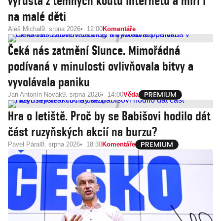
vyrůstá z temných koutů internetu a míří i
na malé děti
Aleš Michal
9. srpna 2026
12:00
Komentáře
Čeká nás zatmění Slunce. Mimořádná
podívaná v minulosti ovlivňovala bitvy a
vyvolávala paniku
Jan Antonín Novák
9. srpna 2026
14:00
Věda
Hra o letiště. Proč by se Babišovi hodilo dát
část ruzyňských akcií na burzu?
Pavel Páral
8. srpna 2026
18:30
Komentáře