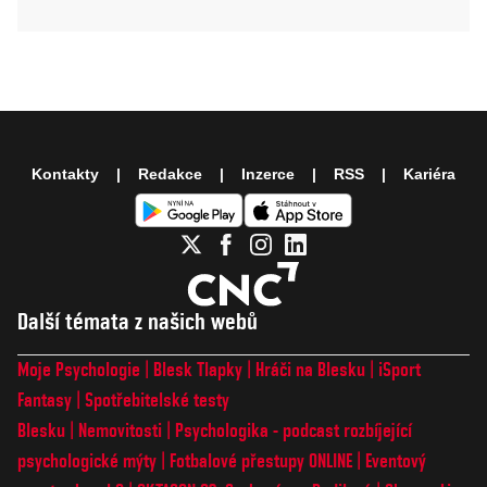
Kontakty
Redakce
Inzerce
RSS
Kariéra
Další témata z našich webů
Moje Psychologie
Blesk Tlapky
Hráči na Blesku
iSport
Fantasy
Spotřebitelské testy
Blesku
Nemovitosti
Psychologika - podcast rozbíjející
psychologické mýty
Fotbalové přestupy ONLINE
Eventový