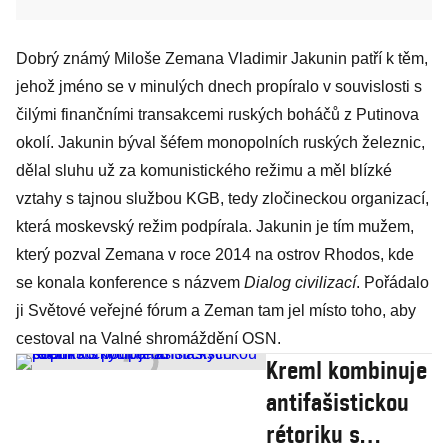
Dobrý známý Miloše Zemana Vladimir Jakunin patří k těm,
jehož jméno se v minulých dnech propíralo v souvislosti s
čilými finančními transakcemi ruských boháčů z Putinova
okolí. Jakunin býval šéfem monopolních ruských železnic,
dělal sluhu už za komunistického režimu a měl blízké
vztahy s tajnou službou KGB, tedy zločineckou organizací,
která moskevský režim podpírala. Jakunin je tím mužem,
který pozval Zemana v roce 2014 na ostrov Rhodos, kde
se konala konference s názvem
Dialog civilizací
. Pořádalo
ji Světové veřejné fórum a Zeman tam jel místo toho, aby
cestoval na Valné shromáždění OSN.
Kreml kombinuje
antifašistickou
rétoriku s