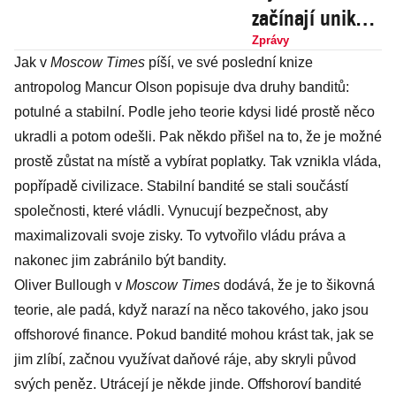
začínají unikat.
Utajovaná
Zprávy
Jak v
Moscow Times
píší, ve své poslední knize
dcera si vzala
antropolog Mancur Olson popisuje dva druhy banditů:
nadějného
potulné a stabilní. Podle jeho teorie kdysi lidé prostě něco
oligarchu a
ukradli a potom odešli. Pak někdo přišel na to, že je možné
velmi se jim
prostě zůstat na místě a vybírat poplatky. Tak vznikla vláda,
daří
popřípadě civilizace. Stabilní bandité se stali součástí
společnosti, které vládli. Vynucují bezpečnost, aby
maximalizovali svoje zisky. To vytvořilo vládu práva a
nakonec jim zabránilo být bandity.
Oliver Bullough v
Moscow Times
dodává, že je to šikovná
teorie, ale padá, když narazí na něco takového, jako jsou
offshorové finance. Pokud bandité mohou krást tak, jak se
jim zlíbí, začnou využívat daňové ráje, aby skryli původ
svých peněz. Utrácejí je někde jinde. Offshoroví bandité