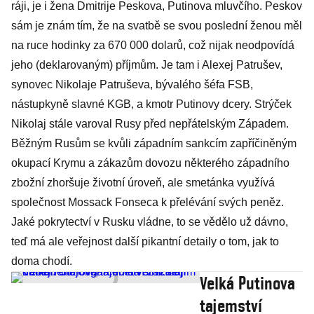
ráji, je i žena Dmitrije Peskova, Putinova mluvčího. Peskov
sám je znám tím, že na svatbě se svou poslední ženou měl
na ruce hodinky za 670 000 dolarů, což nijak neodpovídá
jeho (deklarovaným) příjmům. Je tam i Alexej Patrušev,
synovec Nikolaje Patruševa, bývalého šéfa FSB,
nástupkyně slavné KGB, a kmotr Putinovy dcery. Strýček
Nikolaj stále varoval Rusy před nepřátelským Západem.
Běžným Rusům se kvůli západním sankcím zapříčiněným
okupací Krymu a zákazům dovozu některého západního
zbožní zhoršuje životní úroveň, ale smetánka využívá
společnost Mossack Fonseca k přelévání svých peněz.
Jaké pokrytectví v Rusku vládne, to se vědělo už dávno,
teď má ale veřejnost další pikantní detaily o tom, jak to
doma chodí.
Velká Putinova
tajemství