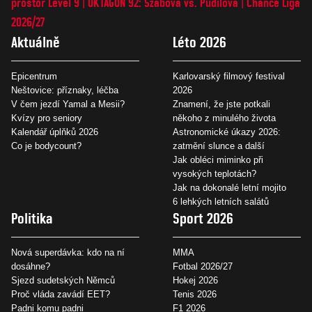
prostor Level 9
OKTAGON 92: Szabová vs. Pudilová
Chance Liga
2026/27
Aktuálně
Léto 2026
Epicentrum
Karlovarský filmový festival
Neštovice: příznaky, léčba
2026
V čem jezdí Yamal a Mesii?
Znamení, že jste potkali
Kvízy pro seniory
někoho z minulého života
Kalendář úplňků 2026
Astronomické úkazy 2026:
Co je bodycount?
zatmění slunce a další
Jak obléci miminko při
vysokých teplotách?
Jak na dokonalé letní mojito
6 lehkých letních salátů
Politika
Sport 2026
Nová superdávka: kdo na ní
MMA
dosáhne?
Fotbal 2026/27
Sjezd sudetských Němců
Hokej 2026
Proč vláda zavádí EET?
Tenis 2026
Padni komu padni
F1 2026