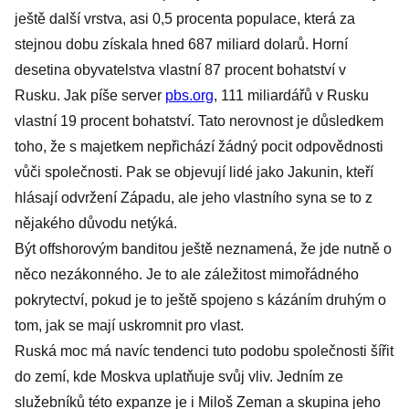
jej vítá
ještě další vrstva, asi 0,5 procenta populace, která za
stejnou dobu získala hned 687 miliard dolarů. Horní
desetina obyvatelstva vlastní 87 procent bohatství v
Rusku. Jak píše server
pbs.org
, 111 miliardářů v Rusku
vlastní 19 procent bohatství. Tato nerovnost je důsledkem
toho, že s majetkem nepřichází žádný pocit odpovědnosti
vůči společnosti. Pak se objevují lidé jako Jakunin, kteří
hlásají odvržení Západu, ale jeho vlastního syna se to z
nějakého důvodu netýká.
Být offshorovým banditou ještě neznamená, že jde nutně o
něco nezákonného. Je to ale záležitost mimořádného
pokrytectví, pokud je to ještě spojeno s kázáním druhým o
tom, jak se mají uskromnit pro vlast.
Ruská moc má navíc tendenci tuto podobu společnosti šířit
do zemí, kde Moskva uplatňuje svůj vliv. Jedním ze
služebníků této expanze je i Miloš Zeman a skupina jeho