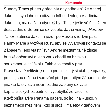
podporou
Komentáře
Sunday Times přinesly před pár dny odhalení, že Andrej
populistických a
Jakunin, syn tohoto protizápadního ideologa Vladimira
fašistických
Jakunina, má další londýnský byt. Ten je ještě větší než ten
stran
dosavadní, o kterém se už vědělo. Jak si všímají
Moscow
Times
, zatímco Jakunin jezdil po Rusku s relikvií pásu
Panny Marie a vyzýval Rusy, aby se vyvarovali kontaktu se
Západem, jeho vlastní syn Andrej mezitím tajně získal
britské občanství a jeho vnuk chodil na britskou
soukromou elitní školu. Takhle to chodí v praxi.
Pravoslavné relikvie jsou tu pro lid, který si utahuje opasky,
pro lid jsou určena i varování před prohnilým Západem, ale
jinak si tato vrstva nečiní žádné zábrany užívat si
kapitalistických západních výdobytků ze všech sil.
Když přišla aféra Panama papers, došlo i na Rusko. V
seznamech mezi těmi, kdo si uložili majetky v daňovém