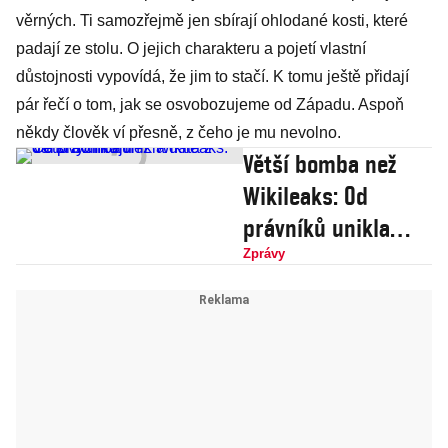
věrných. Ti samozřejmě jen sbírají ohlodané kosti, které
padají ze stolu. O jejich charakteru a pojetí vlastní
důstojnosti vypovídá, že jim to stačí. K tomu ještě přidají
pár řečí o tom, jak se osvobozujeme od Západu. Aspoň
někdy člověk ví přesně, z čeho je mu nevolno.
Větší bomba než
Wikileaks: Od
právníků unikla
data z daňových
Zprávy
rájů