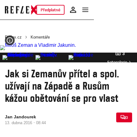
Předplatné
Reflex.cz
Komentáře
3
Fotogalerie
Jak si Zemanův přítel a spol.
užívají na Západě a Rusům
kážou obětování se pro vlast
Jan Jandourek
0
·
13. dubna 2016
08:44