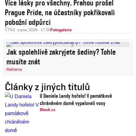
Více lásky pro všechny. Prahou prošel
Prague Pride, na účastníky pokřikovali
pobožní odpůrci
ČTK
8. srpna 2026
17:00
Fotogalerie
Jak spolehlivě zakryjete šediny? Tohle
musíte znát
Reklama
Články z jiných titulů
U Daniela Landy hořelo! V památkově
chráněném domě vypalovali vosy
Blesk.cz