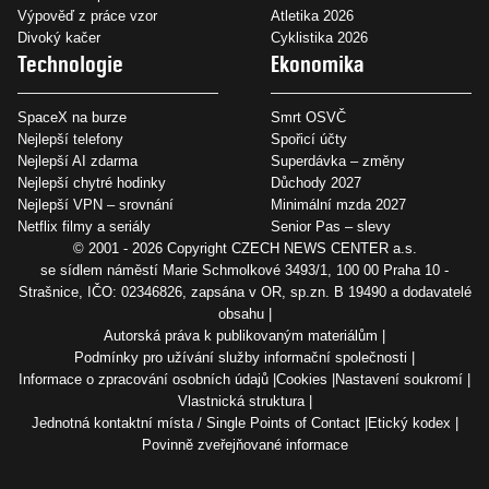
Výpověď z práce vzor
Atletika 2026
Divoký kačer
Cyklistika 2026
Technologie
Ekonomika
SpaceX na burze
Smrt OSVČ
Nejlepší telefony
Spořicí účty
Nejlepší AI zdarma
Superdávka – změny
Nejlepší chytré hodinky
Důchody 2027
Nejlepší VPN – srovnání
Minimální mzda 2027
Netflix filmy a seriály
Senior Pas – slevy
© 2001 - 2026 Copyright
CZECH NEWS CENTER a.s.
se sídlem náměstí Marie Schmolkové 3493/1, 100 00 Praha 10 -
Strašnice, IČO: 02346826, zapsána v OR, sp.zn. B 19490 a dodavatelé
obsahu
Autorská práva k publikovaným materiálům
Podmínky pro užívání služby informační společnosti
Informace o zpracování osobních údajů
Cookies
Nastavení soukromí
Vlastnická struktura
Jednotná kontaktní místa / Single Points of Contact
Etický kodex
Povinně zveřejňované informace