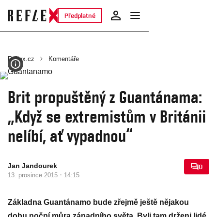
Předplatné
Reflex.cz
Komentáře
Brit propuštěný z Guantánama:
„Když se extremistům v Británii
nelíbí, ať vypadnou“
Jan Jandourek
0
·
13. prosince 2015
14:15
Základna Guantánamo bude zřejmě ještě nějakou
dobu noční můra západního světa. Byli tam drženi lidé