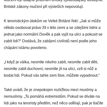
Britské zákony mučení při výsleších nepovolují.
K teroristickým útokům ve Velké Británii řekl: „Jak si může
někdo osobovat právo žít v této zemi a se zdejšími lidmi a
jednat jako normální člověk a pak vyjít na ulici a pokusit se
zabít lidi?“ Dodává, že zabíjení civilistů není podle jeho
chápání islámu povoleno.
„I když je válka, nesmíte nikoho zabít, nesmíte zabít děti,
nesmíte zabít duchovní, nesmíte jít na ulici, vzít si nůž a
bodat lidi. Pokud vás tahle zem štve, můžete vypadnout.“
Také uvádí, že je znepokojen roztržkou mezi muslimy a
nemuslimy. „To pomáhá extremistům. Pokud se díváte na
lidi jako na teroristy předtím, než něco udělají, pak je tlačíte