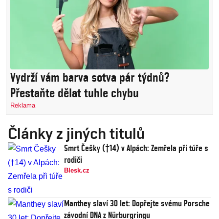
Vydrží vám barva sotva pár týdnů?
Přestaňte dělat tuhle chybu
Reklama
Články z jiných titulů
Smrt Češky (†14) v Alpách: Zemřela při túře s
rodiči
Blesk.cz
Manthey slaví 30 let: Dopřejte svému Porsche
závodní DNA z Nürburgringu