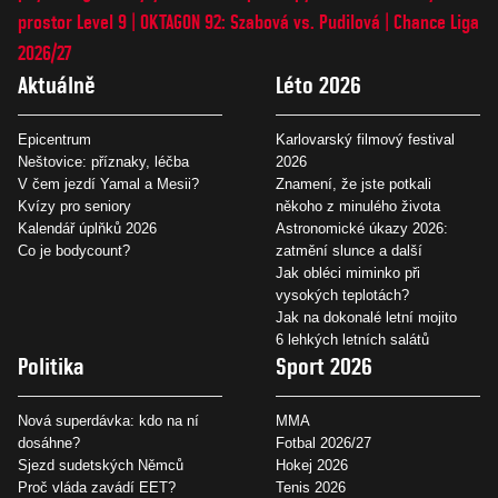
prostor Level 9
OKTAGON 92: Szabová vs. Pudilová
Chance Liga
2026/27
Aktuálně
Léto 2026
Epicentrum
Karlovarský filmový festival
Neštovice: příznaky, léčba
2026
V čem jezdí Yamal a Mesii?
Znamení, že jste potkali
Kvízy pro seniory
někoho z minulého života
Kalendář úplňků 2026
Astronomické úkazy 2026:
Co je bodycount?
zatmění slunce a další
Jak obléci miminko při
vysokých teplotách?
Jak na dokonalé letní mojito
6 lehkých letních salátů
Politika
Sport 2026
Nová superdávka: kdo na ní
MMA
dosáhne?
Fotbal 2026/27
Sjezd sudetských Němců
Hokej 2026
Proč vláda zavádí EET?
Tenis 2026