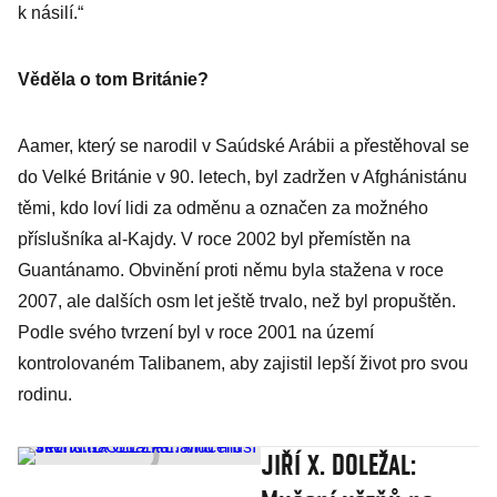
k násilí.“
Věděla o tom Británie?
Aamer, který se narodil v Saúdské Arábii a přestěhoval se
do Velké Británie v 90. letech, byl zadržen v Afghánistánu
těmi, kdo loví lidi za odměnu a označen za možného
příslušníka al-Kajdy. V roce 2002 byl přemístěn na
Guantánamo. Obvinění proti němu byla stažena v roce
2007, ale dalších osm let ještě trvalo, než byl propuštěn.
Podle svého tvrzení byl v roce 2001 na území
kontrolovaném Talibanem, aby zajistil lepší život pro svou
rodinu.
JIŘÍ X. DOLEŽAL: