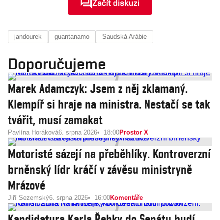
Začít diskuzi
jandourek
guantanamo
Saudská Arábie
Doporučujeme
Marek Adamczyk: Jsem z něj zklamaný.
Klempíř si hraje na ministra. Nestačí se tak
tvářit, musí zamakat
Pavlína Horáková
6. srpna 2026
18:00
Prostor X
Motoristé sázejí na přeběhlíky. Kontroverzní
brněnský lídr kráčí v závěsu ministryně
Mrázové
Jiří Sezemský
6. srpna 2026
16:00
Komentáře
Kandidatura Karla Řehky do Senátu budí