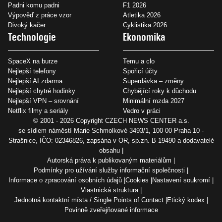
Padni komu padni
F1 2026
Výpověď z práce vzor
Atletika 2026
Divoký kačer
Cyklistika 2026
Technologie
Ekonomika
SpaceX na burze
Temu a clo
Nejlepší telefony
Spořicí účty
Nejlepší AI zdarma
Superdávka – změny
Nejlepší chytré hodinky
Chybějící roky k důchodu
Nejlepší VPN – srovnání
Minimální mzda 2027
Netflix filmy a seriály
Vedro v práci
© 2001 - 2026 Copyright
CZECH NEWS CENTER a.s.
se sídlem náměstí Marie Schmolkové 3493/1, 100 00 Praha 10 -
Strašnice, IČO: 02346826, zapsána v OR, sp.zn. B 19490 a dodavatelé
obsahu
Autorská práva k publikovaným materiálům
Podmínky pro užívání služby informační společnosti
Informace o zpracování osobních údajů
Cookies
Nastavení soukromí
Vlastnická struktura
Jednotná kontaktní místa / Single Points of Contact
Etický kodex
Povinně zveřejňované informace