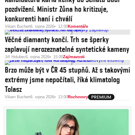
pozdvižení. Ministr Zůna ho kritizuje,
konkurenti haní i chválí
Viliam Buchert
6. srpna 2026
12:00
Komentáře
Věčné diamanty končí. Trh se šperky
zaplavují nerozeznatelné syntetické kameny
Jiří Holubec
6. srpna 2026
15:00
Zajímavosti
Brzo může být v ČR 45 stupňů. Až s takovými
extrémy jsme nepočítali, říká klimatolog
Tolasz
Viliam Buchert
6. srpna 2026
13:00
Rozhovory