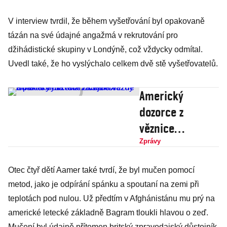
V interview tvrdil, že během vyšetřování byl opakovaně
tázán na své údajné angažmá v rekrutování pro
džihádistické skupiny v Londýně, což vždycky odmítal.
Uvedl také, že ho vyslýchalo celkem dvě stě vyšetřovatelů.
Americký
dozorce z
věznice
Guantánamo: CIA
Zprávy
zabíjela vězně a
Otec čtyř dětí Aamer také tvrdí, že byl mučen pomocí
pak to vydávala
metod, jako je odpírání spánku a spoutaní na zemi při
za sebevraždy
teplotách pod nulou. Už předtím v Afghánistánu mu prý na
americké letecké základně Bagram tloukli hlavou o zeď.
Mučení byl údajně přítomen britský zpravodajský důstojník.