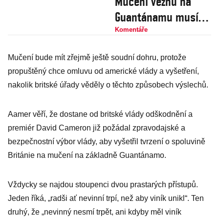
Mučení vězňů na
Guantánamu musí
skončit!
Komentáře
Mučení bude mít zřejmě ještě soudní dohru, protože
propuštěný chce omluvu od americké vlády a vyšetření,
nakolik britské úřady věděly o těchto způsobech výslechů.
Aamer věří, že dostane od britské vlády odškodnění a
premiér David Cameron již požádal zpravodajské a
bezpečnostní výbor vlády, aby vyšetřil tvrzení o spoluvině
Británie na mučení na základně Guantánamo.
Vždycky se najdou stoupenci dvou prastarých přístupů.
Jeden říká, „radši ať nevinní trpí, než aby viník unikl“. Ten
druhý, že „nevinný nesmí trpět, ani kdyby měl viník