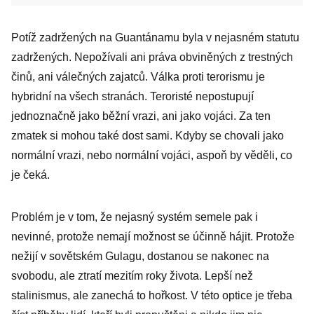
Potíž zadržených na Guantánamu byla v nejasném statutu
zadržených. Nepožívali ani práva obviněných z trestných
činů, ani válečných zajatců. Válka proti terorismu je
hybridní na všech stranách. Teroristé nepostupují
jednoznačně jako běžní vrazi, ani jako vojáci. Za ten
zmatek si mohou také dost sami. Kdyby se chovali jako
normální vrazi, nebo normální vojáci, aspoň by věděli, co
je čeká.
Problém je v tom, že nejasný systém semele pak i
nevinné, protože nemají možnost se účinně hájit. Protože
nežijí v sovětském Gulagu, dostanou se nakonec na
svobodu, ale ztratí mezitím roky života. Lepší než
stalinismus, ale zanechá to hořkost. V této optice je třeba