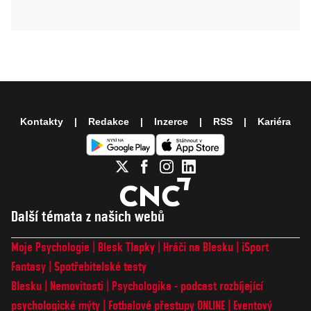
Kontakty
Redakce
Inzerce
RSS
Kariéra
Další témata z našich webů
Moje Psychologie
Blesk Tlapky
Hráči na Blesku
iSport
Fantasy
Spotřebitelské testy
Blesku
Nemovitosti
Psychologika - podcast rozbíjející
psychologické mýty
Fotbalové přestupy ONLINE
Eventový