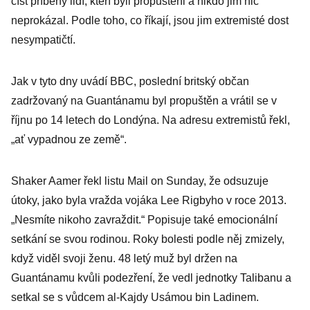
číst příběhy lidí, kteří byli propuštěni a nikdo jim nic
neprokázal. Podle toho, co říkají, jsou jim extremisté dost
nesympatičtí.
Jak v tyto dny uvádí BBC, poslední britský občan
zadržovaný na Guantánamu byl propuštěn a vrátil se v
říjnu po 14 letech do Londýna. Na adresu extremistů řekl,
„ať vypadnou ze země“.
Shaker Aamer řekl listu Mail on Sunday, že odsuzuje
útoky, jako byla vražda vojáka Lee Rigbyho v roce 2013.
„Nesmíte nikoho zavraždit.“ Popisuje také emocionální
setkání se svou rodinou. Roky bolesti podle něj zmizely,
když viděl svoji ženu. 48 letý muž byl držen na
Guantánamu kvůli podezření, že vedl jednotky Talibanu a
setkal se s vůdcem al-Kajdy Usámou bin Ladinem.