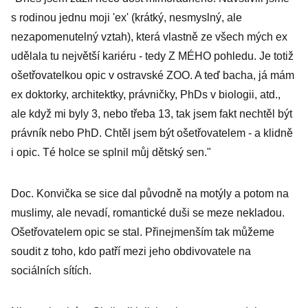
s rodinou jednu moji 'ex' (krátký, nesmyslný, ale
nezapomenutelný vztah), která vlastně ze všech mých ex
udělala tu největší kariéru - tedy Z MÉHO pohledu. Je totiž
ošetřovatelkou opic v ostravské ZOO. A teď bacha, já mám
ex doktorky, architektky, právničky, PhDs v biologii, atd.,
ale když mi byly 3, nebo třeba 13, tak jsem fakt nechtěl být
právník nebo PhD. Chtěl jsem být ošetřovatelem - a klidně
i opic. Té holce se splnil můj dětský sen."
Doc. Konvička se sice dal původně na motýly a potom na
muslimy, ale nevadí, romantické duši se meze nekladou.
Ošetřovatelem opic se stal. Přinejmenším tak můžeme
soudit z toho, kdo patří mezi jeho obdivovatele na
sociálních sítích.