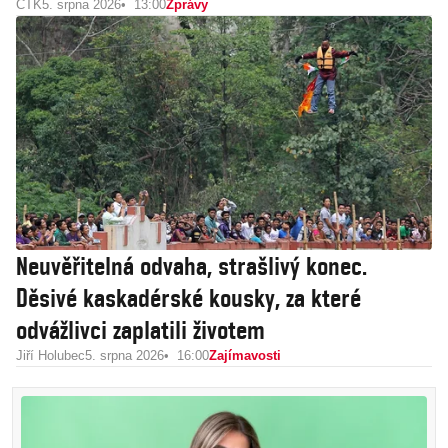
ČTK
5. srpna 2026
13:00
Zprávy
Neuvěřitelná odvaha, strašlivý konec.
Děsivé kaskadérské kousky, za které
odvážlivci zaplatili životem
Jiří Holubec
5. srpna 2026
16:00
Zajímavosti