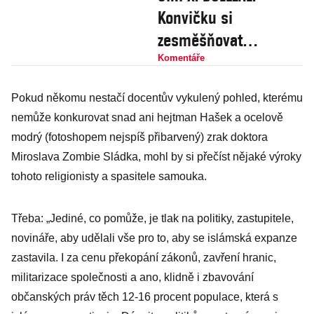
Konvičku si
zesměšňovat
nenecháme!
Komentáře
Pokud někomu nestačí docentův vykulený pohled, kterému
nemůže konkurovat snad ani hejtman Hašek a ocelově
modrý (fotoshopem nejspíš přibarvený) zrak doktora
Miroslava Zombie Sládka, mohl by si přečíst nějaké výroky
tohoto religionisty a spasitele samouka.
Třeba: „Jediné, co pomůže, je tlak na politiky, zastupitele,
novináře, aby udělali vše pro to, aby se islámská expanze
zastavila. I za cenu překopání zákonů, zavření hranic,
militarizace společnosti a ano, klidně i zbavování
občanských práv těch 12-16 procent populace, která s