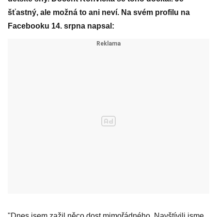
šťastný, ale možná to ani neví. Na svém profilu na
Facebooku 14. srpna napsal:
"Dnes jsem zažil něco dost mimořádného. Navštívili jsme