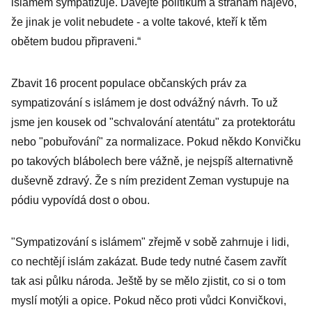
islámem sympatizuje. Dávejte politikům a stranám najevo,
že jinak je volit nebudete - a volte takové, kteří k těm
obětem budou připraveni.“
Zbavit 16 procent populace občanských práv za
sympatizování s islámem je dost odvážný návrh. To už
jsme jen kousek od "schvalování atentátu" za protektorátu
nebo "pobuřování" za normalizace. Pokud někdo Konvičku
po takových blábolech bere vážně, je nejspíš alternativně
duševně zdravý. Že s ním prezident Zeman vystupuje na
pódiu vypovídá dost o obou.
"Sympatizování s islámem" zřejmě v sobě zahrnuje i lidi,
co nechtějí islám zakázat. Bude tedy nutné časem zavřít
tak asi půlku národa. Ještě by se mělo zjistit, co si o tom
myslí motýli a opice. Pokud něco proti vůdci Konvičkovi,