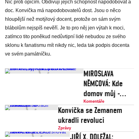
Nic proti opicím. Obdivuji jejich schopnost napodobovat a
doc. Konvička má napodobovatelů dost. Jsou o něco
hloupější než motýlový docent, protože on sám svým
blábolům nejspíš nevěří. Je to pro něj jen výtah k moci,
zatímco tito poněkud nedůvtipní lidé nebudou ze svého
sklonu k fanatismu mít nikdy nic, leda tak podpis docenta
ve svém památníčku.
MIROSLAVA
NĚMCOVÁ: Kde
domov můj -
Miloš Konvička
Komentáře
Konvička se Zemanem
Zeman, symbol
ukradli revoluci
úpadku země
Zprávy
JIŘÍ X. DOLEŽAL: