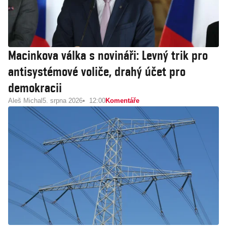
Macinkova válka s novináři: Levný trik pro
antisystémové voliče, drahý účet pro
demokracii
Aleš Michal
5. srpna 2026
12:00
Komentáře