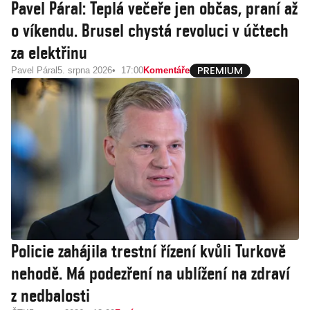
Pavel Páral: Teplá večeře jen občas, praní až
o víkendu. Brusel chystá revoluci v účtech
za elektřinu
Pavel Páral
5. srpna 2026
17:00
Komentáře
Policie zahájila trestní řízení kvůli Turkově
nehodě. Má podezření na ublížení na zdraví
z nedbalosti