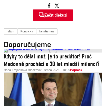
Začít diskuzi
islám
Konvička
fanatismus
Doporučujeme
Kdyby to dělal muž, je to predátor! Proč
Madonně prochází o 30 let mladší milenci?
Hana Trojánková Biriczová
5. srpna 2026
18:00
Poprask