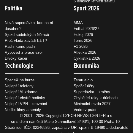
6 lehkých letních salátů
Politika
Sport 2026
Nová superdávka: kdo na ní
MMA
dosáhne?
Fotbal 2026/27
Sjezd sudetských Němců
Hokej 2026
Proč vláda zavádí EET?
Tenis 2026
Padni komu padni
F1 2026
Výpověď z práce vzor
Atletika 2026
Divoký kačer
Cyklistika 2026
Technologie
Ekonomika
SpaceX na burze
Temu a clo
Nejlepší telefony
Spořicí účty
Nejlepší AI zdarma
Superdávka – změny
Nejlepší chytré hodinky
Chybějící roky k důchodu
Nejlepší VPN – srovnání
Minimální mzda 2027
Netflix filmy a seriály
Vedro v práci
© 2001 - 2026 Copyright
CZECH NEWS CENTER a.s.
se sídlem náměstí Marie Schmolkové 3493/1, 100 00 Praha 10 -
Strašnice, IČO: 02346826, zapsána v OR, sp.zn. B 19490 a dodavatelé