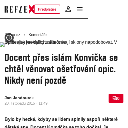
Předplatné
Reflex.cz
Komentáře
Docent přes islám Konvička se
chtěl věnovat ošetřování opic.
Nikdy není pozdě
Jan Jandourek
0
·
20. listopadu 2015
11:49
Bylo by hezké, kdyby se lidem splnily aspoň některé
dětské sny. Docent Konvička se toho dočkal. Je