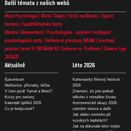
Další témata z našich webů
Moje Psychologie
Blesk Tlapky
Hráči na Blesku
iSport
Fantasy
Spotřebitelské testy
Blesku
Nemovitosti
Psychologika - podcast rozbíjející
psychologické mýty
Fotbalové přestupy ONLINE
Eventový
prostor Level 9
OKTAGON 92: Szabová vs. Pudilová
Chance Liga
2026/27
Aktuálně
Léto 2026
Epicentrum
Karlovarský filmový festival
Neštovice: příznaky, léčba
2026
V čem jezdí Yamal a Mesii?
Znamení, že jste potkali
Kvízy pro seniory
někoho z minulého života
Kalendář úplňků 2026
Astronomické úkazy 2026:
Co je bodycount?
zatmění slunce a další
Jak obléci miminko při
vysokých teplotách?
Jak na dokonalé letní mojito