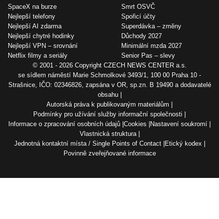
SpaceX na burze
Smrt OSVČ
Nejlepší telefony
Spořicí účty
Nejlepší AI zdarma
Superdávka – změny
Nejlepší chytré hodinky
Důchody 2027
Nejlepší VPN – srovnání
Minimální mzda 2027
Netflix filmy a seriály
Senior Pas – slevy
© 2001 - 2026 Copyright
CZECH NEWS CENTER a.s.
se sídlem náměstí Marie Schmolkové 3493/1, 100 00 Praha 10 -
Strašnice, IČO: 02346826, zapsána v OR, sp.zn. B 19490 a dodavatelé
obsahu
Autorská práva k publikovaným materiálům
Podmínky pro užívání služby informační společnosti
Informace o zpracování osobních údajů
Cookies
Nastavení soukromí
Vlastnická struktura
Jednotná kontaktní místa / Single Points of Contact
Etický kodex
Povinně zveřejňované informace