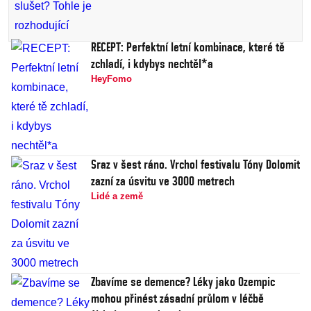
RECEPT: Perfektní letní kombinace, které tě
zchladí, i kdybys nechtěl*a
HeyFomo
Sraz v šest ráno. Vrchol festivalu Tóny Dolomit
zazní za úsvitu ve 3000 metrech
Lidé a země
Zbavíme se demence? Léky jako Ozempic
mohou přinést zásadní průlom v léčbě