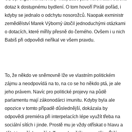
dotaz k dostupnému bydlení. O tom hovoří Piráti pořád, i
kdyby se jednalo o odchytu nosorožců. Naopak exministr
zemědělství Marek Výborný útočil jednoduchými otázkami
o dotacích, které mířily přesně do černého. Ovšem i u nich
Babiš při odpovědi neříkal ve všem pravdu.
To, že někdo ve sněmovně lže ve vlastním politickém
zájmu a neodpovídá na to, na co se ho někdo ptá, je ale
jeho právem. Navíc pro politické projevy na půdě
parlamentu mají zákonodárci imunitu. Kdyby byla ale
opozice v tomto případě důslednější, dokázala by
odpovědi premiéra při interpelacích lépe využít třeba na
sociální sítích i jinde. Prostě mu je vždy otřískat o hlavu a