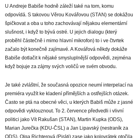
U Andreje Babiše hodně záleží také na tom, komu
odpovídá. S takovou Věrou Kovářovou (STAN) se dokážou
špičkovat a oba u toho zachovávají nějakou elementární
slušnost, i když to bývá ostré. U jejich dialogu (který
proběhl částečně i mimo hlavní mikrofon) to i ve čtvrtek
začalo být konečně zajímavé. A Kovářová někdy dokáže
Babiše dotlačit k nějaké smysluplnější odpovědi, zejména
když bojuje za zájmy svých voličů ve svém obvodu.
Je také zvláštní, že současná opozice neumí interpelací na
premiéra využít ke kladení přímějších a ostřejších otázek.
Často se ptá na obecné věci, u kterých Babiš může z jasné
odpovědi vyklouznout. To 2. července předvedli i vlivní
politici jako Vít Rakušan (STAN), Martin Kupka (ODS),
Marian Jurečka (KDU-ČSL) a Jan Lipavský (nestraník za
ODS). Olga Richterová (Piráti) zase jako kolovrátek otočila