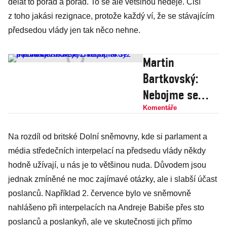
dělat to pořád a pořád. To se ale většinou neděje. Čiší
z toho jakási rezignace, protože každý ví, že se stávajícím
předsedou vlády jen tak něco nehne.
Martin
Bartkovský:
Nebojme se
pochválit
Komentáře
Andreje Babiše,
Na rozdíl od britské Dolní sněmovny, kde si parlament a
i když mu
média středečních interpelací na předsedu vlády někdy
ve vládě sedí to
hodně užívají, u nás je to většinou nuda. Důvodem jsou
nejhorší
jednak zmíněné ne moc zajímavé otázky, ale i slabší účast
z politiky
poslanců. Například 2. července bylo ve sněmovně
nahlášeno při interpelacích na Andreje Babiše přes sto
poslanců a poslankyň, ale ve skutečnosti jich přímo