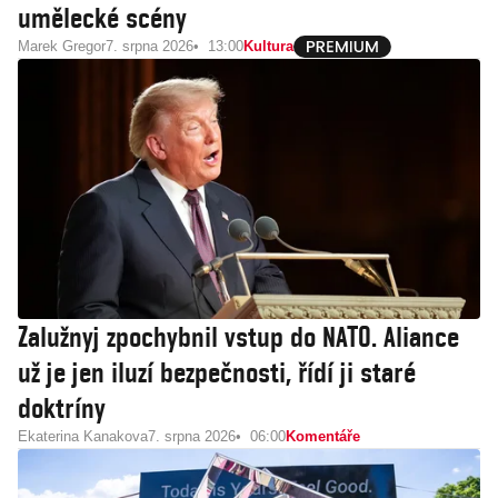
umělecké scény
Marek Gregor
7. srpna 2026
13:00
Kultura
Zalužnyj zpochybnil vstup do NATO. Aliance
už je jen iluzí bezpečnosti, řídí ji staré
doktríny
Ekaterina Kanakova
7. srpna 2026
06:00
Komentáře