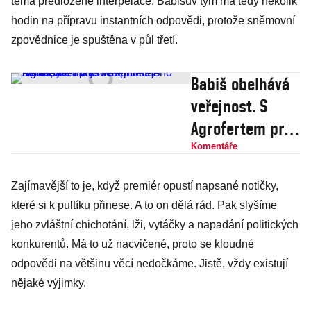
téma předložené interpelace. Babišův tým má tedy několik
hodin na přípravu instantních odpovědi, protože sněmovní
zpovědnice je spuštěna v půl třetí.
Babiš obelhává
veřejnost. S
Agrofertem prý
nic společného
Komentáře
nemá, ale
Zajímavější to je, když premiér opustí napsané notičky,
inkasoval od něj
které si k pultíku přinese. A to on dělá rád. Pak slyšíme
miliardy
jeho zvláštní chichotání, lži, vytáčky a napadání politických
konkurentů. Má to už nacvičené, proto se kloudné
odpovědi na většinu věcí nedočkáme. Jistě, vždy existují
nějaké výjimky.