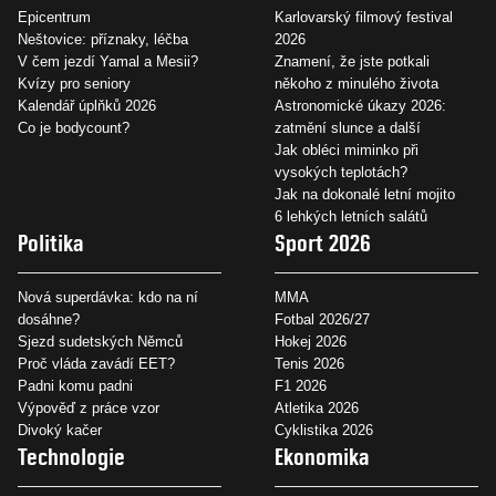
Epicentrum
Karlovarský filmový festival
Neštovice: příznaky, léčba
2026
V čem jezdí Yamal a Mesii?
Znamení, že jste potkali
Kvízy pro seniory
někoho z minulého života
Kalendář úplňků 2026
Astronomické úkazy 2026:
Co je bodycount?
zatmění slunce a další
Jak obléci miminko při
vysokých teplotách?
Jak na dokonalé letní mojito
6 lehkých letních salátů
Politika
Sport 2026
Nová superdávka: kdo na ní
MMA
dosáhne?
Fotbal 2026/27
Sjezd sudetských Němců
Hokej 2026
Proč vláda zavádí EET?
Tenis 2026
Padni komu padni
F1 2026
Výpověď z práce vzor
Atletika 2026
Divoký kačer
Cyklistika 2026
Technologie
Ekonomika