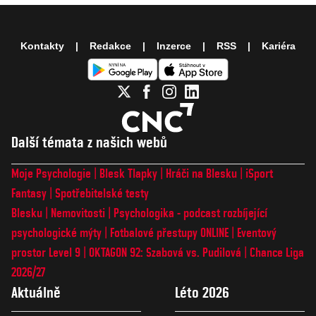
Kontakty
Redakce
Inzerce
RSS
Kariéra
Další témata z našich webů
Moje Psychologie
Blesk Tlapky
Hráči na Blesku
iSport
Fantasy
Spotřebitelské testy
Blesku
Nemovitosti
Psychologika - podcast rozbíjející
psychologické mýty
Fotbalové přestupy ONLINE
Eventový
prostor Level 9
OKTAGON 92: Szabová vs. Pudilová
Chance Liga
2026/27
Aktuálně
Léto 2026