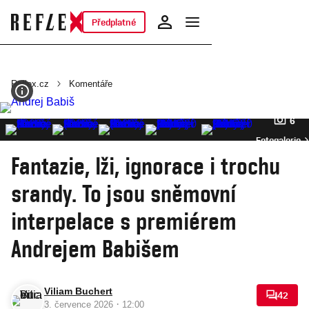
Předplatné
Reflex.cz
Komentáře
6
Fotogalerie
Fantazie, lži, ignorace i trochu
srandy. To jsou sněmovní
interpelace s premiérem
Andrejem Babišem
Viliam Buchert
42
·
3. července 2026
12:00