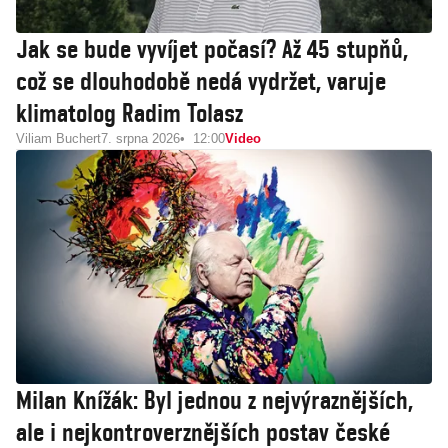
Jak se bude vyvíjet počasí? Až 45 stupňů,
což se dlouhodobě nedá vydržet, varuje
klimatolog Radim Tolasz
Viliam Buchert
7. srpna 2026
12:00
Video
Milan Knížák: Byl jednou z nejvýraznějších,
ale i nejkontroverznějších postav české