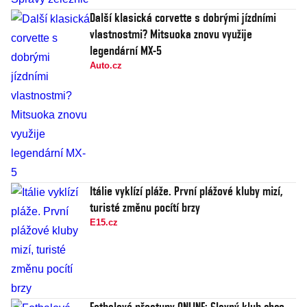
Další klasická corvette s dobrými jízdními
vlastnostmi? Mitsuoka znovu využije
legendární MX-5
Auto.cz
Itálie vyklízí pláže. První plážové kluby mizí,
turisté změnu pocítí brzy
E15.cz
Fotbalové přestupy ONLINE: Slavný klub chce