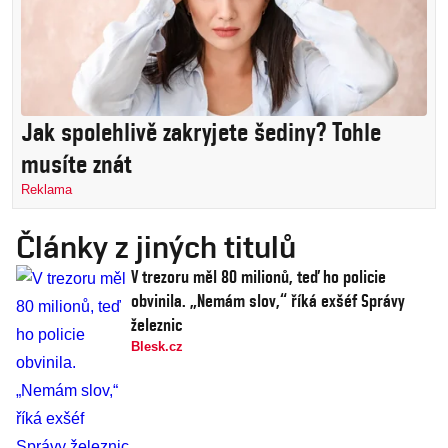
Jak spolehlivě zakryjete šediny? Tohle
musíte znát
Reklama
Články z jiných titulů
V trezoru měl 80 milionů, teď ho policie
obvinila. „Nemám slov,“ říká exšéf Správy
železnic
Blesk.cz