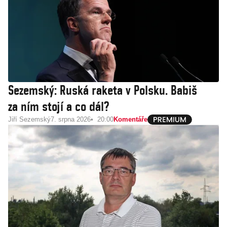
Sezemský: Ruská raketa v Polsku. Babiš
za ním stojí a co dál?
Jiří Sezemský
7. srpna 2026
20:00
Komentáře