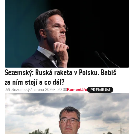
Sezemský: Ruská raketa v Polsku. Babiš
za ním stojí a co dál?
Jiří Sezemský
7. srpna 2026
20:00
Komentáře