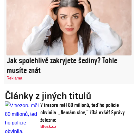
Jak spolehlivě zakryjete šediny? Tohle
musíte znát
Reklama
Články z jiných titulů
V trezoru měl 80 milionů, teď ho policie
obvinila. „Nemám slov,“ říká exšéf Správy
železnic
Blesk.cz