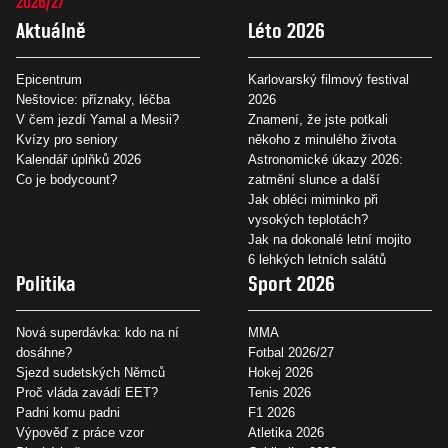
2026/27
Aktuálně
Léto 2026
Epicentrum
Karlovarský filmový festival
Neštovice: příznaky, léčba
2026
V čem jezdí Yamal a Mesii?
Znamení, že jste potkali
Kvízy pro seniory
někoho z minulého života
Kalendář úplňků 2026
Astronomické úkazy 2026:
Co je bodycount?
zatmění slunce a další
Jak obléci miminko při
vysokých teplotách?
Jak na dokonalé letní mojito
6 lehkých letních salátů
Politika
Sport 2026
Nová superdávka: kdo na ní
MMA
dosáhne?
Fotbal 2026/27
Sjezd sudetských Němců
Hokej 2026
Proč vláda zavádí EET?
Tenis 2026
Padni komu padni
F1 2026
Výpověď z práce vzor
Atletika 2026