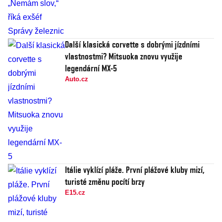
Další klasická corvette s dobrými jízdními
vlastnostmi? Mitsuoka znovu využije
legendární MX-5
Auto.cz
Itálie vyklízí pláže. První plážové kluby mizí,
turisté změnu pocítí brzy
E15.cz