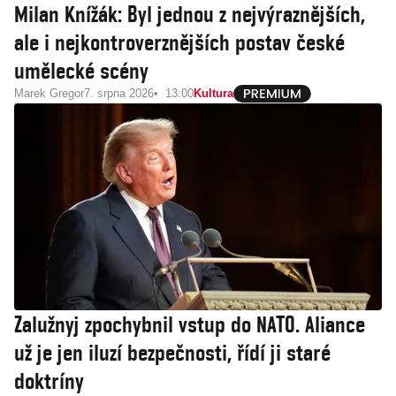
Milan Knížák: Byl jednou z nejvýraznějších,
ale i nejkontroverznějších postav české
umělecké scény
Marek Gregor
7. srpna 2026
13:00
Kultura
Zalužnyj zpochybnil vstup do NATO. Aliance
už je jen iluzí bezpečnosti, řídí ji staré
doktríny