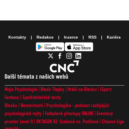
Kontakty
Redakce
Inzerce
RSS
Kariéra
Další témata z našich webů
Moje Psychologie
Blesk Tlapky
Hráči na Blesku
iSport
Fantasy
Spotřebitelské testy
Blesku
Nemovitosti
Psychologika - podcast rozbíjející
psychologické mýty
Fotbalové přestupy ONLINE
Eventový
prostor Level 9
OKTAGON 92: Szabová vs. Pudilová
Chance Liga