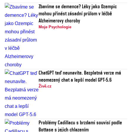
Zbavíme se demence? Léky jako Ozempic
mohou přinést zásadní průlom v léčbě
Alzheimerovy choroby
Moje Psychologie
ChatGPT teď neunavíte. Bezplatná verze má
neomezený chat a lepší model GPT-5.6
Živě.cz
Problémy Cadillacu s brzdami souvisí podle
Bottase s jejich chlazením