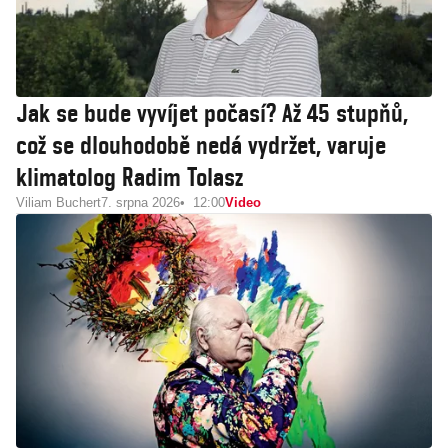
Jak se bude vyvíjet počasí? Až 45 stupňů,
což se dlouhodobě nedá vydržet, varuje
klimatolog Radim Tolasz
Viliam Buchert
7. srpna 2026
12:00
Video