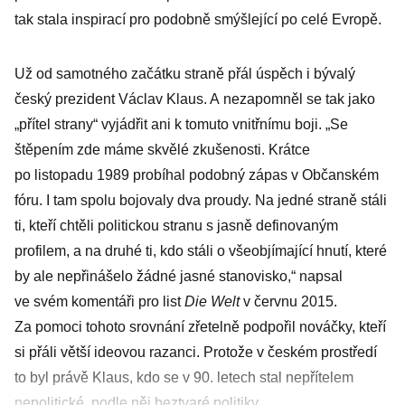
tak stala inspirací pro podobně smýšlející po celé Evropě.
Už od samotného začátku straně přál úspěch i bývalý
český prezident Václav Klaus. A nezapomněl se tak jako
„přítel strany“ vyjádřit ani k tomuto vnitřnímu boji. „Se
štěpením zde máme skvělé zkušenosti. Krátce
po listopadu 1989 probíhal podobný zápas v Občanském
fóru. I tam spolu bojovaly dva proudy. Na jedné straně stáli
ti, kteří chtěli politickou stranu s jasně definovaným
profilem, a na druhé ti, kdo stáli o všeobjímající hnutí, které
by ale nepřinášelo žádné jasné stanovisko,“ napsal
ve svém komentáři pro list
Die Welt
v červnu 2015.
Za pomoci tohoto srovnání zřetelně podpořil nováčky, kteří
si přáli větší ideovou razanci. Protože v českém prostředí
to byl právě Klaus, kdo se v 90. letech stal nepřítelem
nepolitické, podle něj beztvaré politiky.