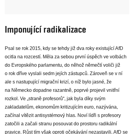
Imponující radikalizace
Psal se rok 2015, kdy se tehdy již dva roky existující AfD
ocitla na rozcestí. Měla za sebou první úspěch ve volbách
do Evropského parlamentu, do něhož němečtí voliči již
o rok dříve vyslali sedm jejích zástupců. Zároveň se v ní
ale s nastupující migrační krizí, o níž bylo jasné, že
na Německo dopadne razantně, poprvé projevil vnitřní
rozkol. Ve „straně profesorů“, jak byla díky svým
zakladatelům, ekonomům kritizujícím euro, nazývána,
začínal vítězit antisystémový hlas. Noví lídři s profesory
zatočili a začali stranu posouvat do prostoru radikální
pravice. Růst tím však oproti očekávání nezastavili. AfD se