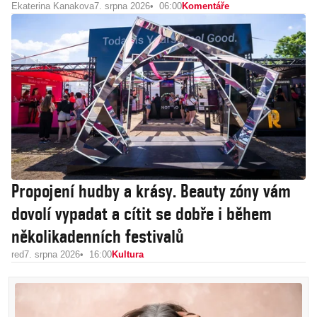
Ekaterina Kanakova
7. srpna 2026
06:00
Komentáře
Propojení hudby a krásy. Beauty zóny vám
dovolí vypadat a cítit se dobře i během
několikadenních festivalů
red
7. srpna 2026
16:00
Kultura