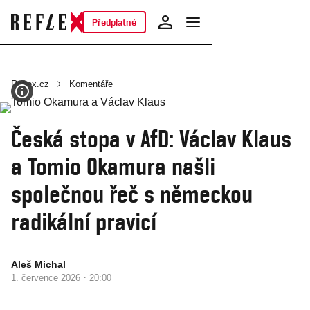
Předplatné
Reflex.cz
Komentáře
Česká stopa v AfD: Václav Klaus
a Tomio Okamura našli
společnou řeč s německou
radikální pravicí
Aleš Michal
·
1. července 2026
20:00