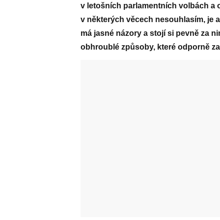
v letošních parlamentních volbách a o
v některých věcech nesouhlasím, je a
má jasné názory a stojí si pevně za n
obhroublé způsoby, které odporně zap