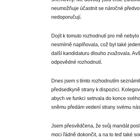
neumožňuje účastnit se náročné předvo
nedoporučují.
Dojít k tomuto rozhodnutí pro mě nebyl
nesmírně naplňovala, což byl také jeden
další kandidaturu dlouho zvažovala. Avš
odpovědné rozhodnutí.
Dnes jsem s tímto rozhodnutím seznámil
předsedkyně strany k dispozici. Kolegov
abych ve funkci setrvala do konce svéh
sněmu předám vedení strany svému nást
Jsem přesvědčena, že svůj mandát po
moci řádně dokončit, a na to teď také so