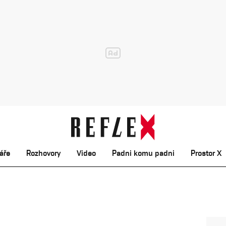
áře
Rozhovory
Video
Padni komu padni
Prostor X