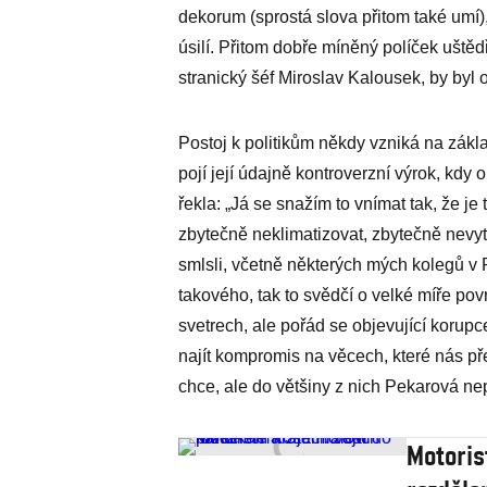
dekorum (sprostá slova přitom také umí)
úsilí. Přitom dobře míněný políček uštědř
stranický šéf Miroslav Kalousek, by byl 
Postoj k politikům někdy vzniká na zákl
pojí její údajně kontroverzní výrok, kdy
řekla: „Já se snažím to vnímat tak, že j
zbytečně neklimatizovat, zbytečně nevytápě
smlsli, včetně některých mých kolegů v 
takového, tak to svědčí o velké míře po
svetrech, ale pořád se objevující korupc
najít kompromis na věcech, které nás př
chce, ale do většiny z nich Pekarová nep
Motoris