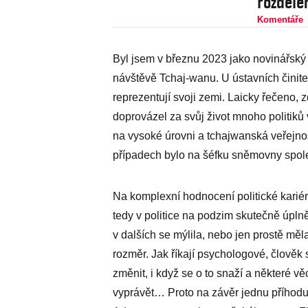
rozdělen
Komentáře
Byl jsem v březnu 2023 jako novinářsk
návštěvě Tchaj-wanu. U ústavních činitel
reprezentují svoji zemi. Laicky řečeno,
doprovázel za svůj život mnoho politiků 
na vysoké úrovni a tchajwanská veřejnost
případech bylo na šéfku sněmovny spole
Na komplexní hodnocení politické kari
tedy v politice na podzim skutečně úplně
v dalších se mýlila, nebo jen prostě měla
rozměr. Jak říkají psychologové, člověk
změnit, i když se o to snaží a některé v
vyprávět… Proto na závěr jednu příhodu 