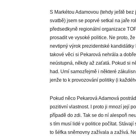
S Markétou Adamovou (tehdy ještě bez j
svatbě) jsem se poprvé setkal na jaře r
předsedkyně regionální organizace TOP 
prosadit ve vysoké politice. Ne proto, ž
nevtipný výrok prezidentské kandidátky
takové věci si Pekarová nehrála a dobř
neústupná, někdy až zaťatá. Pokud si něc
had. Umí samozřejmě i některé zákulisní 
jenže to k provozování politiky (i každéh
Pokud něco Pekarová Adamová postrádá, t
pozitivní vlastnost. I proto ji mnozí její po
případě do zdi. Tak se do ní alespoň neus
s tím musí lidé v politice počítat. Stávají
to šéfka sněmovny zažívala a zažívá. N