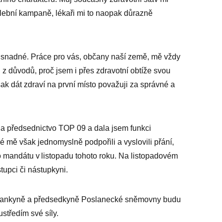
lební kampaně, lékaři mi to naopak důrazně
o snadné. Práce pro vás, občany naší země, mě vždy
 z důvodů, proč jsem i přes zdravotní obtíže svou
ak dát zdraví na první místo považuji za správné a
a předsednictvo TOP 09 a dala jsem funkci
é mě však jednomyslně podpořili a vyslovili přání,
o mandátu v listopadu tohoto roku. Na listopadovém
upci či nástupkyni.
slankyně a předsedkyně Poslanecké sněmovny budu
ustředím své síly.