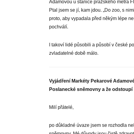
Adamovou u stanice pražského metra Fl
Ptal jsem se jí, kam jdou. „Do zoo, s nim
proto, aby vypadala před někým lépe neb
pochválí.
I takoví lidé působili a působí v české po
zvladatelné době málo.
Vyjádření Markéty Pekarové Adamové,
Poslanecké sněmovny a že odstoupí 
Milí přátelé,
po důkladné úvaze jsem se rozhodla ne
sněmovny. Mé důvody jsou čistě zdravot