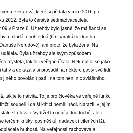
ména Pekarová, které si přidala v roce 2016 po
oku 2012. Byla to čerstvá sedmadvacetiletá
09 v Praze 8. Už tehdy bylo jasné, že má šanci se
e byla mladá a pohledná (tím parafrázuji trochu
 Danuše Nerudové), ani proto, že byla žena. Na
e udělala. Byla už tehdy ale svým způsobem
o myslela, tak to i veřejně říkala. Nekroutila se jako
tahy a dokázala si prosadit na některé posty své lidi,
o jiného povolání) patří, na tom není nic zvláštního.
ak je to naivita. To je pro člověka ve veřejné funkci
litičtí soupeři i další kritici neměli rádi. Narazili v jejím
tále strefovali. Vydržet to není jednoduché, ale i
 se terčem kritiky, posměšků, nadávek i cílených lží. I
eoplácela hrubostí. Na veřejnosti zachovávala