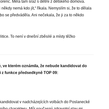
orenc. Měla tam sraz s dětmi z dětského domova.
i někdy nemá kdo jít,“ říkala. Nemyslím si, že to dělala
o se předváděla. Ani nečekala, že ji za to někdo
litice. To není v dnešní zběsilé a místy těžko
 ve kterém oznámila, že nebude kandidovat do
i z funkce předsedkyně TOP 09:
kandidovat v nadcházejících volbách do Poslanecké
ního charakteru. Můj současný zdravotní stav mi