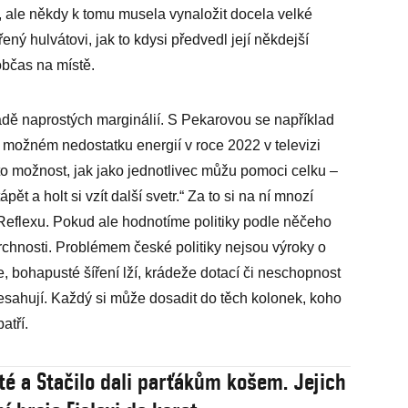
, ale někdy k tomu musela vynaložit docela velké
ený hulvátovi, jak to kdysi předvedl její někdejší
občas na místě.
adě naprostých marginálií. S Pekarovou se například
 o možném nedostatku energií v roce 2022 v televizi
e to možnost, jak jako jednotlivec můžu pomoci celku –
t a holt si vzít další svetr.“ Za to si na ní mnozí
Reflexu. Pokud ale hodnotíme politiky podle něčeho
vrchnosti. Problémem české politiky nejsou výroky o
e, bohapusté šíření lží, krádeže dotací či neschopnost
esahují. Každý si může dosadit do těch kolonek, koho
atří.
té a Stačilo dali parťákům košem. Jejich