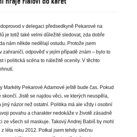
í hraje Fialovi do karet
ý doprovod v delegaci předsedkyně Pekarové na
ů je totiž také velmi důležité sledovat, zda dobře
 zda nám někde nedělají ostudu. Protože jsem
v zahraničí, odpověď v jejím případě znám – bylo to
 i politická scéna to náležitě ocenily. V těchto
hnutí.
éry Markéty Pekarové Adamové ještě bude čas. Pokud
 skončí. Jistě se najdou věci, ve kterých neuspěla,
 jiný názor než ostatní. Politika má ale vždy i osobní
 svoji povahu a charakter nedokáže v životě zásadně
ěci ze všech sil maskuje. Takový Andrej Babiš by mohl
z léta roku 2012. Potkal jsem tehdy slečnu