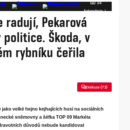
15
Fotogalerie
e radují, Pekarová
politice. Škoda, v
m rybníku čeřila
Diskuze (
73
)
ě jako velké hejno kejhajících husí na sociálních
lanecké sněmovny a šéfka TOP 09 Markéta
dravotních důvodů nebude kandidovat