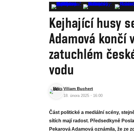
Kejhající husy s
Adamová končí v 
zatuchlém české
vodu
Viliam Buchert
·
18. února 2025
16:00
Část politické a mediální scény, stejn
sítích mají radost. Předsedkyně Pos
Pekarová Adamová oznámila, že ze z