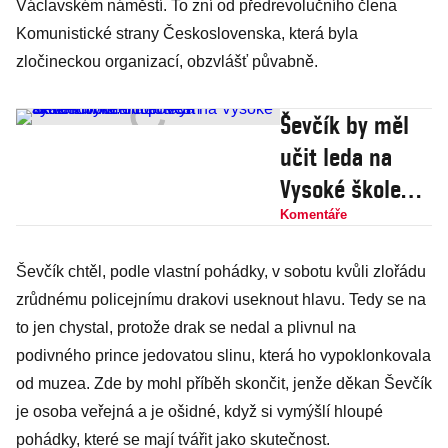
Václavském náměstí. To zní od předrevolučního člena
Komunistické strany Československa, která byla
zločineckou organizací, obzvlášť půvabně.
Ševčík by měl
učit leda na
Vysoké škole
života.
Komentáře
Proruským
Ševčík chtěl, podle vlastní pohádky, v sobotu kvůli zlořádu
výtržnictvím
zrůdnému policejnímu drakovi useknout hlavu. Tedy se na
ničí pověst
to jen chystal, protože drak se nedal a plivnul na
akademické
podivného prince jedovatou slinu, která ho vypoklonkovala
obce
od muzea. Zde by mohl příběh skončit, jenže děkan Ševčík
je osoba veřejná a je ošidné, když si vymýšlí hloupé
pohádky, které se mají tvářit jako skutečnost.