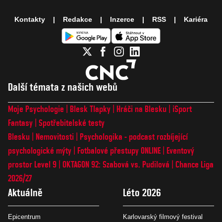
Kontakty
Redakce
Inzerce
RSS
Kariéra
Další témata z našich webů
Moje Psychologie
Blesk Tlapky
Hráči na Blesku
iSport
Fantasy
Spotřebitelské testy
Blesku
Nemovitosti
Psychologika - podcast rozbíjející
psychologické mýty
Fotbalové přestupy ONLINE
Eventový
prostor Level 9
OKTAGON 92: Szabová vs. Pudilová
Chance Liga
2026/27
Aktuálně
Léto 2026
Epicentrum
Karlovarský filmový festival