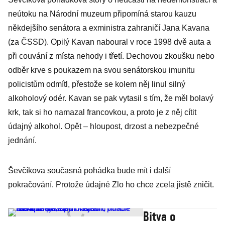
neútoku na Národní muzeum připomíná starou kauzu
někdejšího senátora a exministra zahraničí Jana Kavana
(za ČSSD). Opilý Kavan naboural v roce 1998 dvě auta a
při couvání z místa nehody i třetí. Dechovou zkoušku nebo
odběr krve s poukazem na svou senátorskou imunitu
policistům odmítl, přestože se kolem něj linul silný
alkoholový odér. Kavan se pak vytasil s tím, že měl bolavý
krk, tak si ho namazal francovkou, a proto je z něj cítit
údajný alkohol. Opět – hloupost, drzost a nebezpečné
jednání.
Ševčíkova současná pohádka bude mít i další
pokračování. Protože údajné Zlo ho chce zcela jistě zničit.
Bitva o