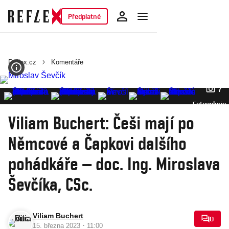
Předplatné
Reflex.cz
Komentáře
7
Fotogalerie
Viliam Buchert: Češi mají po
Němcové a Čapkovi dalšího
pohádkáře – doc. Ing. Miroslava
Ševčíka, CSc.
Viliam Buchert
0
·
15. března 2023
11:00