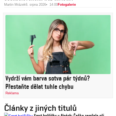
Martin Mrázek
6. srpna 2026
14:00
Fotogalerie
Vydrží vám barva sotva pár týdnů?
Přestaňte dělat tuhle chybu
Reklama
Články z jiných titulů
Smrt holčičky v Alpách: Češka zemřela při