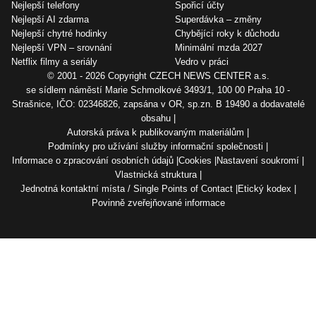
Nejlepší telefony
Spořicí účty
Nejlepší AI zdarma
Superdávka – změny
Nejlepší chytré hodinky
Chybějící roky k důchodu
Nejlepší VPN – srovnání
Minimální mzda 2027
Netflix filmy a seriály
Vedro v práci
© 2001 - 2026 Copyright
CZECH NEWS CENTER a.s.
se sídlem náměstí Marie Schmolkové 3493/1, 100 00 Praha 10 -
Strašnice, IČO: 02346826, zapsána v OR, sp.zn. B 19490 a dodavatelé
obsahu
Autorská práva k publikovaným materiálům
Podmínky pro užívání služby informační společnosti
Informace o zpracování osobních údajů
Cookies
Nastavení soukromí
Vlastnická struktura
Jednotná kontaktní místa / Single Points of Contact
Etický kodex
Povinně zveřejňované informace