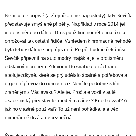
Není to ale poprvé (a zřejmě ani ne naposledy), kdy Ševčík
představuje smyšlené příběhy. Například v roce 2014 jel
v protisměru po dálnici D5 s použitím modrého majáku a
ohrožoval tak ostatní řidiče. Vzhledem k hromadné nehodě
byla tehdy dálnice neprůjezdná. Po půl hodině čekání si
Ševčík připevnil na auto modrý maják a jel v protisměru
odstavným pruhem. Zdůvodnil to snahou o záchranu
spolujezdkyně, které se prý udělalo špatně a potřebovala
urgentní převoz do nemocnice. Není to podobné s tím
zraněným z Václaváku? Ale je. Proč ale vozil v autě
akademický představitel modrý majáček? Kde ho vzal? A
jak ho vlastně používal? To už není pohádka, ale věc
mimořádně drzá a nebezpečná.
Ševčíkova pohádková story o neúčasti na nedemonstraci a