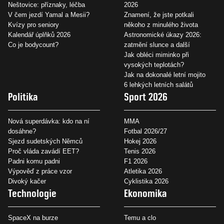
Neštovice: příznaky, léčba
2026
V čem jezdí Yamal a Mesii?
Znamení, že jste potkali
Kvízy pro seniory
někoho z minulého života
Kalendář úplňků 2026
Astronomické úkazy 2026:
Co je bodycount?
zatmění slunce a další
Jak obléci miminko při
vysokých teplotách?
Jak na dokonalé letní mojito
6 lehkých letních salátů
Politika
Sport 2026
Nová superdávka: kdo na ní
MMA
dosáhne?
Fotbal 2026/27
Sjezd sudetských Němců
Hokej 2026
Proč vláda zavádí EET?
Tenis 2026
Padni komu padni
F1 2026
Výpověď z práce vzor
Atletika 2026
Divoký kačer
Cyklistika 2026
Technologie
Ekonomika
SpaceX na burze
Temu a clo