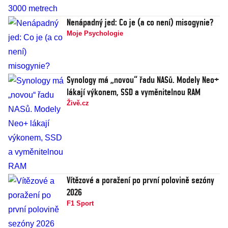
Nenápadný jed: Co je (a co není) misogynie?
Moje Psychologie
Synology má „novou“ řadu NASů. Modely Neo+
lákají výkonem, SSD a vyměnitelnou RAM
Živě.cz
Vítězové a poražení po první polovině sezóny
2026
F1 Sport