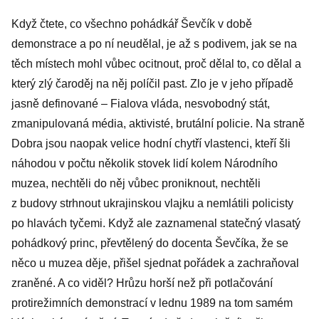
Když čtete, co všechno pohádkář Ševčík v době
demonstrace a po ní neudělal, je až s podivem, jak se na
těch místech mohl vůbec ocitnout, proč dělal to, co dělal a
který zlý čaroděj na něj políčil past. Zlo je v jeho případě
jasně definované – Fialova vláda, nesvobodný stát,
zmanipulovaná média, aktivisté, brutální policie. Na straně
Dobra jsou naopak velice hodní chytří vlastenci, kteří šli
náhodou v počtu několik stovek lidí kolem Národního
muzea, nechtěli do něj vůbec proniknout, nechtěli
z budovy strhnout ukrajinskou vlajku a nemlátili policisty
po hlavách tyčemi. Když ale zaznamenal statečný vlasatý
pohádkový princ, převtělený do docenta Ševčíka, že se
něco u muzea děje, přišel sjednat pořádek a zachraňoval
zraněné. A co viděl? Hrůzu horší než při potlačování
protirežimních demonstrací v lednu 1989 na tom samém