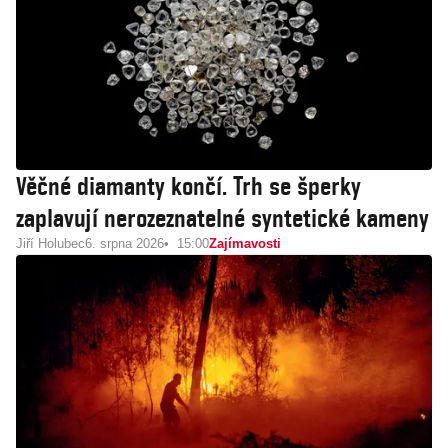
Věčné diamanty končí. Trh se šperky
zaplavují nerozeznatelné syntetické kameny
Jiří Holubec
6. srpna 2026
15:00
Zajímavosti