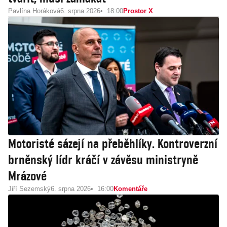
Pavlína Horáková
6. srpna 2026
18:00
Prostor X
Motoristé sázejí na přeběhlíky. Kontroverzní
brněnský lídr kráčí v závěsu ministryně
Mrázové
Jiří Sezemský
6. srpna 2026
16:00
Komentáře