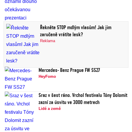
Řekněte STOP mdlým vlasům! Jak jim
zaručeně vrátíte lesk?
Reklama
Mercedes- Benz Prague FW SS27
HeyFomo
Sraz v šest ráno. Vrchol festivalu Tóny Dolomit
zazní za úsvitu ve 3000 metrech
Lidé a země