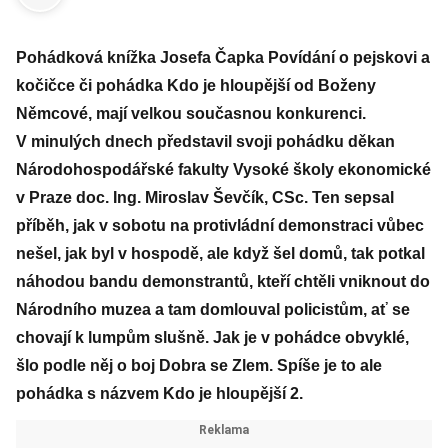
Pohádková knížka Josefa Čapka Povídání o pejskovi a
kočičce či pohádka Kdo je hloupější od Boženy
Němcové, mají velkou současnou konkurenci.
V minulých dnech představil svoji pohádku děkan
Národohospodářské fakulty Vysoké školy ekonomické
v Praze doc. Ing. Miroslav Ševčík, CSc. Ten sepsal
příběh, jak v sobotu na protivládní demonstraci vůbec
nešel, jak byl v hospodě, ale když šel domů, tak potkal
náhodou bandu demonstrantů, kteří chtěli vniknout do
Národního muzea a tam domlouval policistům, ať se
chovají k lumpům slušně. Jak je v pohádce obvyklé,
šlo podle něj o boj Dobra se Zlem. Spíše je to ale
pohádka s názvem Kdo je hloupější 2.