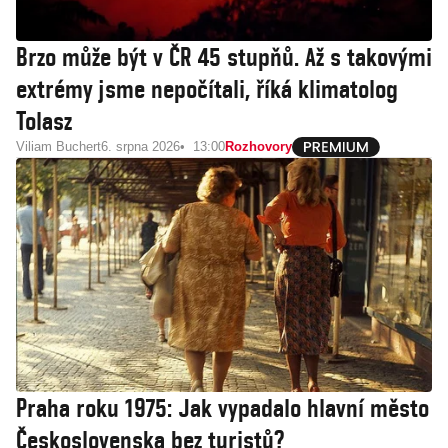
Brzo může být v ČR 45 stupňů. Až s takovými
extrémy jsme nepočítali, říká klimatolog
Tolasz
Viliam Buchert
6. srpna 2026
13:00
Rozhovory
Praha roku 1975: Jak vypadalo hlavní město
Československa bez turistů?