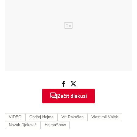
Začít diskuzi
VIDEO
Ondřej Hejma
Vít Rakušan
Vlastimil Válek
Novak Djokovič
HejmaShow