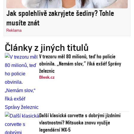
Jak spolehlivě zakryjete šediny? Tohle
musíte znát
Reklama
Články z jiných titulů
V trezoru měl 80 milionů, teď ho policie
obvinila. „Nemám slov,“ říká exšéf Správy
železnic
Blesk.cz
Další klasická corvette s dobrými jízdními
vlastnostmi? Mitsuoka znovu využije
legendární MX-5