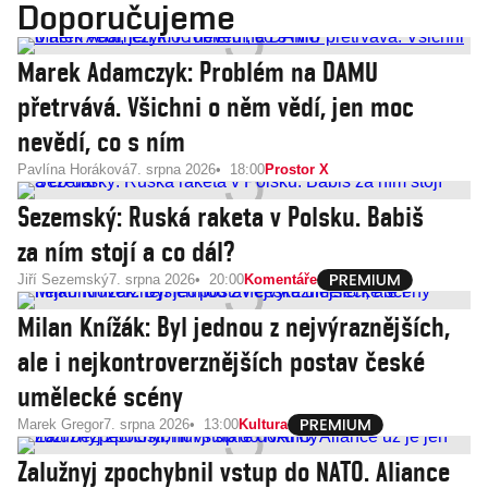
Doporučujeme
Marek Adamczyk: Problém na DAMU
přetrvává. Všichni o něm vědí, jen moc
nevědí, co s ním
Pavlína Horáková
7. srpna 2026
18:00
Prostor X
Sezemský: Ruská raketa v Polsku. Babiš
za ním stojí a co dál?
Jiří Sezemský
7. srpna 2026
20:00
Komentáře
Milan Knížák: Byl jednou z nejvýraznějších,
ale i nejkontroverznějších postav české
umělecké scény
Marek Gregor
7. srpna 2026
13:00
Kultura
Zalužnyj zpochybnil vstup do NATO. Aliance