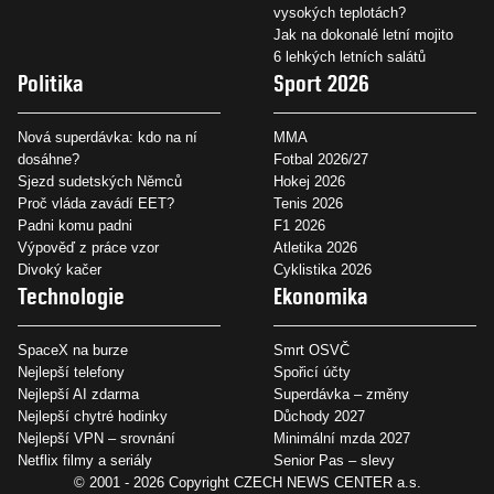
vysokých teplotách?
Jak na dokonalé letní mojito
6 lehkých letních salátů
Politika
Sport 2026
Nová superdávka: kdo na ní
MMA
dosáhne?
Fotbal 2026/27
Sjezd sudetských Němců
Hokej 2026
Proč vláda zavádí EET?
Tenis 2026
Padni komu padni
F1 2026
Výpověď z práce vzor
Atletika 2026
Divoký kačer
Cyklistika 2026
Technologie
Ekonomika
SpaceX na burze
Smrt OSVČ
Nejlepší telefony
Spořicí účty
Nejlepší AI zdarma
Superdávka – změny
Nejlepší chytré hodinky
Důchody 2027
Nejlepší VPN – srovnání
Minimální mzda 2027
Netflix filmy a seriály
Senior Pas – slevy
© 2001 - 2026 Copyright
CZECH NEWS CENTER a.s.