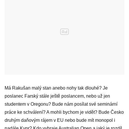
Má Rakušan malý stan anebo nohy tak dlouhé? Je
poslanec Farský stále ještě poslancem, nebo už jen
studentem v Oregonu? Bude nám posílat své seminární
práce ke schválení? A mohli bychom je vidět? Bude Česko
druhým daňovým rájem v EU nebo bude mít monopol i
nadále Kypr? Kdo vyhraje Australian Open a jaký je rozdíl