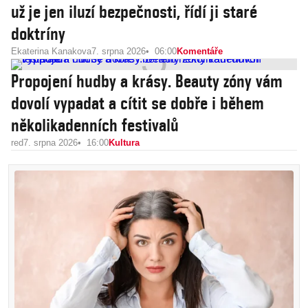
už je jen iluzí bezpečnosti, řídí ji staré
doktríny
Ekaterina Kanakova
7. srpna 2026
06:00
Komentáře
Propojení hudby a krásy. Beauty zóny vám
dovolí vypadat a cítit se dobře i během
několikadenních festivalů
red
7. srpna 2026
16:00
Kultura