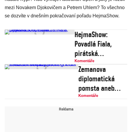
mezi Novakem Djokovičem a Petrem Uhlem? To všechno
se dozvíte v dnešním pokračovaní pořadu HejmaShow.
HejmaShow:
Povadlá Fiala,
pirátská
soudružka Janka a
Komentáře
Zemanova
Djokovič Superstar
diplomatická
pomsta aneb
Začarovaný
Komentáře
politický kruh
osobních
nevraživostí