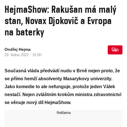
HejmaShow: Rakušan má malý
stan, Novax Djokovič a Evropa
na baterky
Ondřej Hejma
0
·
19. ledna 2022
15:00
Současná vláda předvádí nudu v Brně nejen proto, že
se přímo hemží absolventy Masarykovy univerzity.
Jako komedie to ale nefunguje, protože jeden Válek
nestačí. Nejen zvláštním krokům ministra zdravotnictví
se věnuje nový díl HejmaShow.