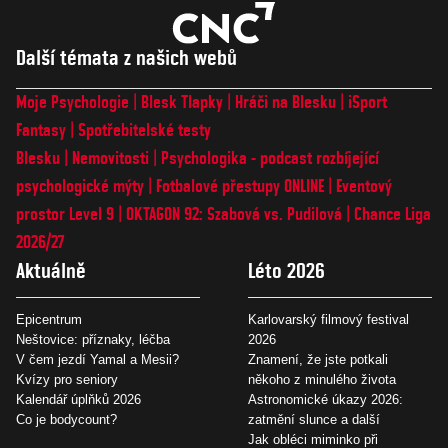
Další témata z našich webů
Moje Psychologie
Blesk Tlapky
Hráči na Blesku
iSport
Fantasy
Spotřebitelské testy
Blesku
Nemovitosti
Psychologika - podcast rozbíjející
psychologické mýty
Fotbalové přestupy ONLINE
Eventový
prostor Level 9
OKTAGON 92: Szabová vs. Pudilová
Chance Liga
2026/27
Aktuálně
Léto 2026
Epicentrum
Karlovarský filmový festival
Neštovice: příznaky, léčba
2026
V čem jezdí Yamal a Mesii?
Znamení, že jste potkali
Kvízy pro seniory
někoho z minulého života
Kalendář úplňků 2026
Astronomické úkazy 2026:
Co je bodycount?
zatmění slunce a další
Jak obléci miminko při