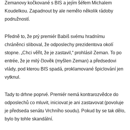
Zemanovy kočkované s BIS a jejím šéfem Michalem
Koudelkou. Zapadnout by ale nemělo několik rádoby
podružností.
Předně to, že prý premiér Babiš svému hradnímu
chráněnci sliboval, že odposlechy prezidentova okolí
stopne. „Chci věřit, že je zastavil,“ prohlásil Zeman. To po
entrée, že je milý člověk (myšlen Zeman) a předsedovi
vlády, pod kterou BIS spadá, proklamované špiclování jen
vytknul.
Tady to drhne poprvé. Premiér nemá kontrarozvědce do
odposlechů co mluvit, iniciovat je ani zastavovat (povoluje
je předseda senátu Vrchního soudu). Pokud by se tak dělo,
bylo by tohle skandální.