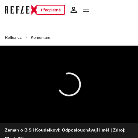
Předplatné
Reflex.cz
Komentáře
Zeman o BIS i Koudelkovi: Odposlouchávají i mě!
| Zdroj: