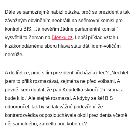
Dále se samozřejmě nabízí otázka, proč se prezident s tak
závažným obviněním neobrátil na sněmovní komisi pro
kontrolu BIS. „Já nevěřím žádné parlamentní komisi,“
vysvětlil to Zeman na
Blesku.cz
. Lepší příklad vztahu
k zákonodárnému sboru hlava státu dát lidem-voličům
nemůže.
A do třetice, proč s tím prezident přichází až teď? „Nechtěl
jsem to příliš rozmazávat, zejména ne před volbami. A
pevně jsem doufal, že pan Koudelka skončí 15. srpna a
bude klid.“ Ale stejně rozmazal. A kdyby se šéf BIS
odporoučel, tak by se tak vážné podezření, že
kontrarozvědka odposlouchávala okolí prezidenta včetně
něj samotného, zametlo pod koberec?