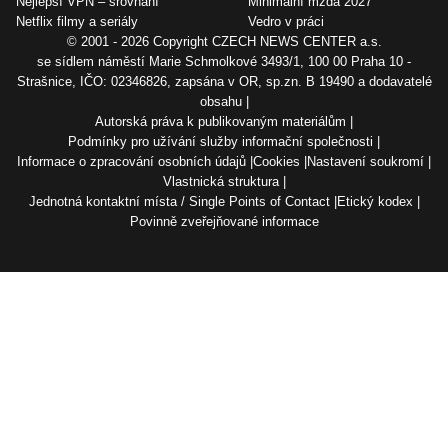
Nejlepší VPN – srovnání
Minimální mzda 2027
Netflix filmy a seriály
Vedro v práci
© 2001 - 2026 Copyright
CZECH NEWS CENTER a.s.
se sídlem náměstí Marie Schmolkové 3493/1, 100 00 Praha 10 -
Strašnice, IČO: 02346826, zapsána v OR, sp.zn. B 19490 a dodavatelé
obsahu
Autorská práva k publikovaným materiálům
Podmínky pro užívání služby informační společnosti
Informace o zpracování osobních údajů
Cookies
Nastavení soukromí
Vlastnická struktura
Jednotná kontaktní místa / Single Points of Contact
Etický kodex
Povinně zveřejňované informace