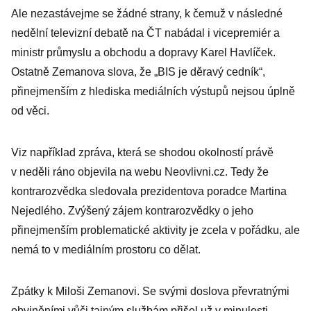
Ale nezastávejme se žádné strany, k čemuž v následné
nedělní televizní debatě na ČT nabádal i vicepremiér a
ministr průmyslu a obchodu a dopravy Karel Havlíček.
Ostatně Zemanova slova, že „BIS je děravý cedník“,
přinejmenším z hlediska mediálních výstupů nejsou úplně
od věci.
Viz například zpráva, která se shodou okolností právě
v neděli ráno objevila na webu Neovlivni.cz. Tedy že
kontrarozvědka sledovala prezidentova poradce Martina
Nejedlého. Zvýšený zájem kontrarozvědky o jeho
přinejmenším problematické aktivity je zcela v pořádku, ale
nemá to v mediálním prostoru co dělat.
Zpátky k Miloši Zemanovi. Se svými doslova převratnými
obviněními vůči tajným službám přišel už v minulosti,