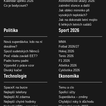
Kalendář úplňků 2026
Astronomické úkazy 2026:
Co je bodycount?
zatmění slunce a další
Jak obléci miminko při
vysokých teplotách?
Jak na dokonalé letní mojito
6 lehkých letních salátů
Politika
Sport 2026
Nová superdávka: kdo na ní
MMA
dosáhne?
Fotbal 2026/27
Sjezd sudetských Němců
Hokej 2026
Proč vláda zavádí EET?
Tenis 2026
Padni komu padni
F1 2026
Výpověď z práce vzor
Atletika 2026
Divoký kačer
Cyklistika 2026
Technologie
Ekonomika
SpaceX na burze
Temu a clo
Nejlepší telefony
Spořicí účty
Nejlepší AI zdarma
Superdávka – změny
Nejlepší chytré hodinky
Chybějící roky k důchodu