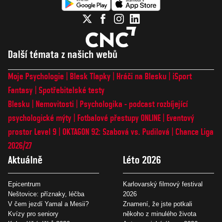
Další témata z našich webů
Moje Psychologie
Blesk Tlapky
Hráči na Blesku
iSport
Fantasy
Spotřebitelské testy
Blesku
Nemovitosti
Psychologika - podcast rozbíjející
psychologické mýty
Fotbalové přestupy ONLINE
Eventový
prostor Level 9
OKTAGON 92: Szabová vs. Pudilová
Chance Liga
2026/27
Aktuálně
Léto 2026
Epicentrum
Karlovarský filmový festival
Neštovice: příznaky, léčba
2026
V čem jezdí Yamal a Mesii?
Znamení, že jste potkali
Kvízy pro seniory
někoho z minulého života