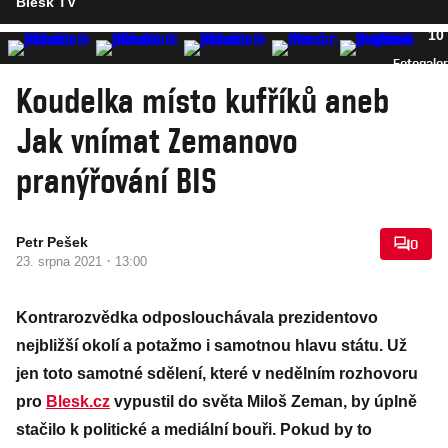
Blesk TV
10
Fotogaler
Koudelka místo kufříků aneb
Jak vnímat Zemanovo
pranýřování BIS
Petr Pešek
0
·
23. srpna 2021
13:00
Kontrarozvědka odposlouchávala prezidentovo
nejbližší okolí a potažmo i samotnou hlavu státu. Už
jen toto samotné sdělení, které v nedělním rozhovoru
pro
Blesk.cz
vypustil do světa Miloš Zeman, by úplně
stačilo k politické a mediální bouři. Pokud by to