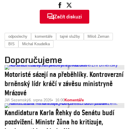
Začít diskuzi
odposlechy
komentáře
tajné služby
Miloš Zeman
BIS
Michal Koudelka
Doporučujeme
Motoristé sázejí na přeběhlíky. Kontroverzní
brněnský lídr kráčí v závěsu ministryně
Mrázové
Jiří Sezemský
6. srpna 2026
16:00
Komentáře
Kandidatura Karla Řehky do Senátu budí
pozdvižení. Ministr Zůna ho kritizuje,