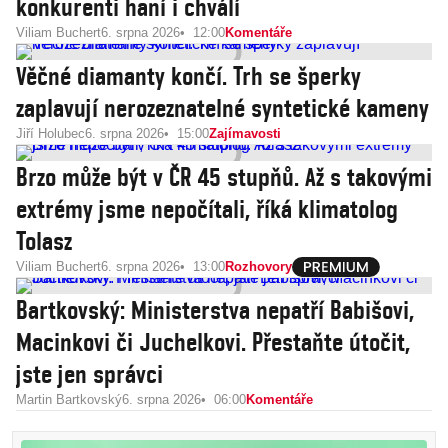
konkurenti haní i chválí
Viliam Buchert
6. srpna 2026
12:00
Komentáře
Věčné diamanty končí. Trh se šperky
zaplavují nerozeznatelné syntetické kameny
Jiří Holubec
6. srpna 2026
15:00
Zajímavosti
Brzo může být v ČR 45 stupňů. Až s takovými
extrémy jsme nepočítali, říká klimatolog
Tolasz
Viliam Buchert
6. srpna 2026
13:00
Rozhovory
Bartkovský: Ministerstva nepatří Babišovi,
Macinkovi či Juchelkovi. Přestaňte útočit,
jste jen správci
Martin Bartkovský
6. srpna 2026
06:00
Komentáře