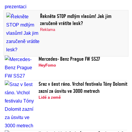
Řekněte STOP mdlým vlasům! Jak jim
zaručeně vrátíte lesk?
Reklama
Mercedes- Benz Prague FW SS27
HeyFomo
Sraz v šest ráno. Vrchol festivalu Tóny Dolomit
zazní za úsvitu ve 3000 metrech
Lidé a země