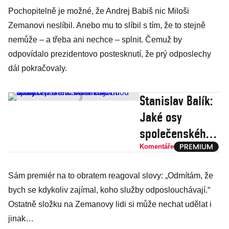
Pochopitelně je možné, že Andrej Babiš nic Miloši
Zemanovi neslíbil. Anebo mu to slíbil s tím, že to stejně
nemůže – a třeba ani nechce – splnit. Čemuž by
odpovídalo prezidentovo postesknutí, že prý odposlechy
dál pokračovaly.
Stanislav Balík:
Jaké osy
společenského
konfliktu budou
Komentáře
určující pro
Sám premiér na to obratem reagoval slovy: „Odmítám, že
letošní
bych se kdykoliv zajímal, koho služby odposlouchávají.“
sněmovní volby?
Ostatně složku na Zemanovy lidi si může nechat udělat i
jinak…