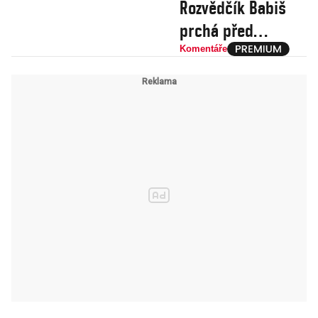
Rozvědčík Babiš
prchá před
komunisty
Komentáře
do Maroka