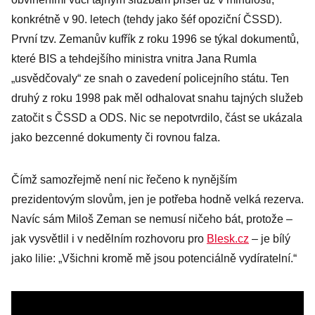
konkrétně v 90. letech (tehdy jako šéf opoziční ČSSD).
První tzv. Zemanův kufřík z roku 1996 se týkal dokumentů,
které BIS a tehdejšího ministra vnitra Jana Rumla
„usvědčovaly“ ze snah o zavedení policejního státu. Ten
druhý z roku 1998 pak měl odhalovat snahu tajných služeb
zatočit s ČSSD a ODS. Nic se nepotvrdilo, část se ukázala
jako bezcenné dokumenty či rovnou falza.
Čímž samozřejmě není nic řečeno k nynějším
prezidentovým slovům, jen je potřeba hodně velká rezerva.
Navíc sám Miloš Zeman se nemusí ničeho bát, protože –
jak vysvětlil i v nedělním rozhovoru pro
Blesk.cz
– je bílý
jako lilie: „Všichni kromě mě jsou potenciálně vydíratelní.“