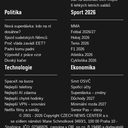
6 lehkých letních salátů
Politika
Sport 2026
Nová superdávka: kdo na ní
MMA
dosáhne?
Fotbal 2026/27
Sjezd sudetských Němců
Hokej 2026
Proč vláda zavádí EET?
Tenis 2026
Padni komu padni
F1 2026
Výpověď z práce vzor
Atletika 2026
Divoký kačer
Cyklistika 2026
Technologie
Ekonomika
SpaceX na burze
Smrt OSVČ
Nejlepší telefony
Spořicí účty
Nejlepší AI zdarma
Superdávka – změny
Nejlepší chytré hodinky
Důchody 2027
Nejlepší VPN – srovnání
Minimální mzda 2027
Netflix filmy a seriály
Senior Pas – slevy
© 2001 - 2026 Copyright
CZECH NEWS CENTER a.s.
se sídlem náměstí Marie Schmolkové 3493/1, 100 00 Praha 10 -
Strašnice, IČO: 02346826, zapsána v OR, sp.zn. B 19490 a dodavatelé