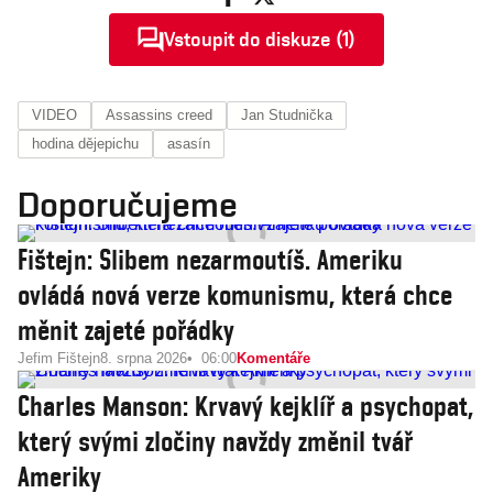
Vstoupit do diskuze (1)
VIDEO
Assassins creed
Jan Studnička
hodina dějepichu
asasín
Doporučujeme
Fištejn: Slibem nezarmoutíš. Ameriku
ovládá nová verze komunismu, která chce
měnit zajeté pořádky
Jefim Fištejn
8. srpna 2026
06:00
Komentáře
Charles Manson: Krvavý kejklíř a psychopat,
který svými zločiny navždy změnil tvář
Ameriky