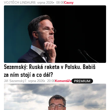
VOJTĚCH LINDAUR
8. srpna 2026
08:00
Causy
Sezemský: Ruská raketa v Polsku. Babiš
za ním stojí a co dál?
Jiří Sezemský
7. srpna 2026
20:00
Komentáře