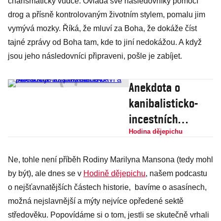
charismatický vůdce. Ovládá své následovníky pomocí
drog a přísně kontrolovaným životním stylem, pomalu jim
vymývá mozky. Říká, že mluví za Boha, že dokáže číst
tajné zprávy od Boha tam, kde to jiní nedokážou. A když
jsou jeho následovníci připraveni, pošle je zabíjet.
Anekdota o
kanibalisticko-
incestních
aristokratech
Hodina dějepichu
baví a pohoršuje
Ne, tohle není příběh Rodiny Marilyna Mansona (tedy mohl
už přes sto let
by být), ale dnes se v
Hodině dějepichu
, našem podcastu
o nejšťavnatějších částech historie, bavíme o asasínech,
možná nejslavnější a mýty nejvíce opředené sektě
středověku. Popovídáme si o tom, jestli se skutečně vrhali