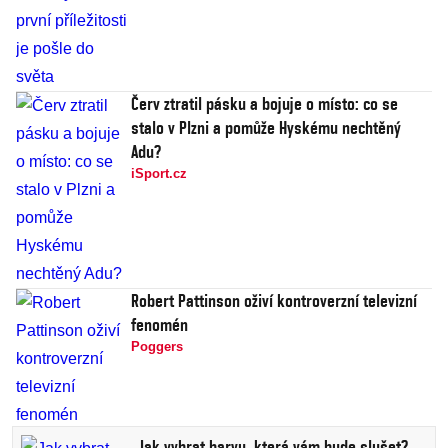
Červ ztratil pásku a bojuje o místo: co se
stalo v Plzni a pomůže Hyskému nechtěný
Adu?
iSport.cz
Robert Pattinson oživí kontroverzní televizní
fenomén
Poggers
Jak vybrat barvu, která vám bude slušet?