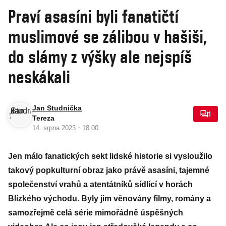
Praví asasíni byli fanatičtí
muslimové se zálibou v hašiši,
do slámy z výšky ale nejspíš
neskákali
Jan Studnička
1
Tereza
·
14. srpna 2023
18:00
Jen málo fanatických sekt lidské historie si vysloužilo
takový popkulturní obraz jako právě asasíni, tajemné
společenství vrahů a atentátníků sídlící v horách
Blízkého východu. Byly jim věnovány filmy, romány a
samozřejmě celá série mimořádně úspěšných