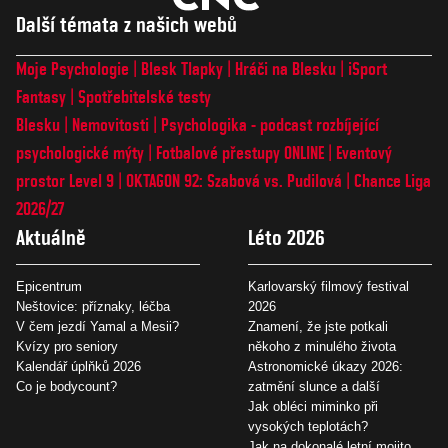
Další témata z našich webů
Moje Psychologie
Blesk Tlapky
Hráči na Blesku
iSport
Fantasy
Spotřebitelské testy
Blesku
Nemovitosti
Psychologika - podcast rozbíjející
psychologické mýty
Fotbalové přestupy ONLINE
Eventový
prostor Level 9
OKTAGON 92: Szabová vs. Pudilová
Chance Liga
2026/27
Aktuálně
Léto 2026
Epicentrum
Karlovarský filmový festival
Neštovice: příznaky, léčba
2026
V čem jezdí Yamal a Mesii?
Znamení, že jste potkali
Kvízy pro seniory
někoho z minulého života
Kalendář úplňků 2026
Astronomické úkazy 2026:
Co je bodycount?
zatmění slunce a další
Jak obléci miminko při
vysokých teplotách?
Jak na dokonalé letní mojito