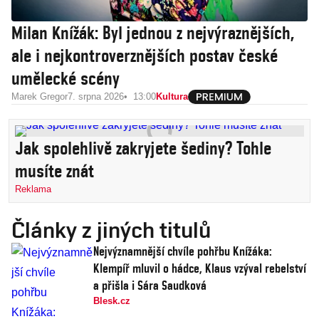
Milan Knížák: Byl jednou z nejvýraznějších,
ale i nejkontroverznějších postav české
umělecké scény
Marek Gregor
7. srpna 2026
13:00
Kultura
Jak spolehlivě zakryjete šediny? Tohle
musíte znát
Reklama
Články z jiných titulů
Nejvýznamnější chvíle pohřbu Knížáka:
Klempíř mluvil o hádce, Klaus vzýval rebelství
a přišla i Sára Saudková
Blesk.cz