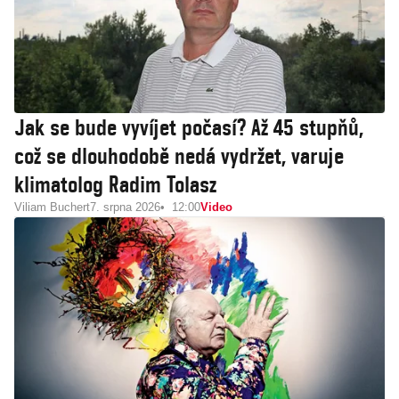
Jak se bude vyvíjet počasí? Až 45 stupňů,
což se dlouhodobě nedá vydržet, varuje
klimatolog Radim Tolasz
Viliam Buchert
7. srpna 2026
12:00
Video