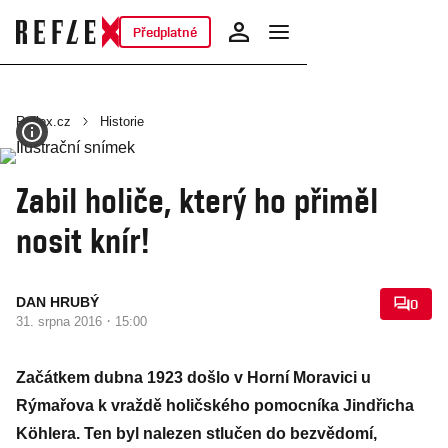
Předplatné
Reflex.cz
Historie
Zabil holiče, který ho přiměl
nosit knír!
DAN HRUBÝ
0
·
31. srpna 2016
15:00
Začátkem dubna 1923 došlo v Horní Moravici u
Rýmařova k vraždě holičského pomocníka Jindřicha
Köhlera. Ten byl nalezen stlučen do bezvědomí,