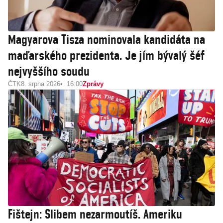
Magyarova Tisza nominovala kandidáta na
maďarského prezidenta. Je jím bývalý šéf
nejvyššího soudu
ČTK
8. srpna 2026
16:00
Zprávy
Fištejn: Slibem nezarmoutíš. Ameriku