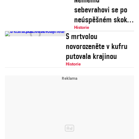
sebevrahovi se po
neúspěšném skoku
z okna vrátila řeč
Historie
S mrtvolou
novorozeněte v kufru
putovala krajinou
Historie