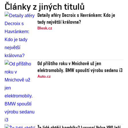
Články z jiných titulů
Detaily aféry Decroix s Havránkem: Kdo je
tady největší královna?
Blesk.cz
Od příštího roku v Mnichově už jen
elektromobily. BMW spouští výrobu sedanu i3
Auto.cz
Že lidé chtějí kombíky? Luxusní Volva V90 leží