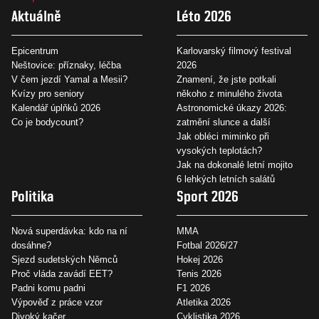
Aktuálně
Léto 2026
Epicentrum
Karlovarský filmový festival
Neštovice: příznaky, léčba
2026
V čem jezdí Yamal a Mesii?
Znamení, že jste potkali
Kvízy pro seniory
někoho z minulého života
Kalendář úplňků 2026
Astronomické úkazy 2026:
Co je bodycount?
zatmění slunce a další
Jak obléci miminko při
vysokých teplotách?
Jak na dokonalé letní mojito
6 lehkých letních salátů
Politika
Sport 2026
Nová superdávka: kdo na ní
MMA
dosáhne?
Fotbal 2026/27
Sjezd sudetských Němců
Hokej 2026
Proč vláda zavádí EET?
Tenis 2026
Padni komu padni
F1 2026
Výpověď z práce vzor
Atletika 2026
Divoký kačer
Cyklistika 2026