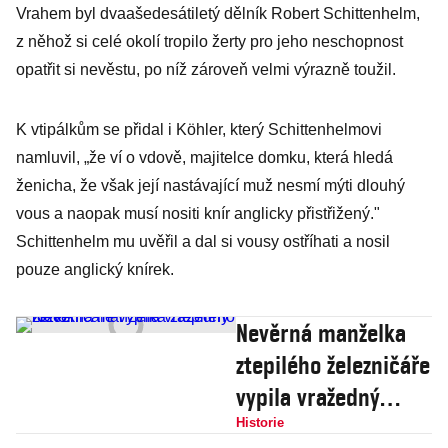
Vrahem byl dvaašedesátiletý dělník Robert Schittenhelm,
z něhož si celé okolí tropilo žerty pro jeho neschopnost
opatřit si nevěstu, po níž zároveň velmi výrazně toužil.
K vtipálkům se přidal i Köhler, který Schittenhelmovi
namluvil, „že ví o vdově, majitelce domku, která hledá
ženicha, že však její nastávající muž nesmí mýti dlouhý
vous a naopak musí nositi knír anglicky přistřižený."
Schittenhelm mu uvěřil a dal si vousy ostříhati a nosil
pouze anglický knírek.
Nevěrná manželka
ztepilého železničáře
vypila vražedný
roztok
Historie