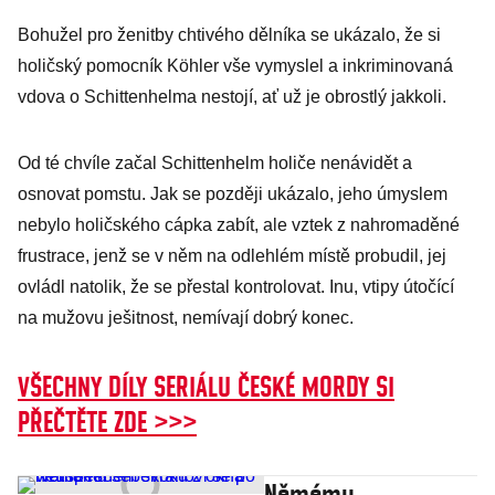
Bohužel pro ženitby chtivého dělníka se ukázalo, že si
holičský pomocník Köhler vše vymyslel a inkriminovaná
vdova o Schittenhelma nestojí, ať už je obrostlý jakkoli.
Od té chvíle začal Schittenhelm holiče nenávidět a
osnovat pomstu. Jak se později ukázalo, jeho úmyslem
nebylo holičského cápka zabít, ale vztek z nahromaděné
frustrace, jenž se v něm na odlehlém místě probudil, jej
ovládl natolik, že se přestal kontrolovat. Inu, vtipy útočící
na mužovu ješitnost, nemívají dobrý konec.
VŠECHNY DÍLY SERIÁLU ČESKÉ MORDY SI
PŘEČTĚTE ZDE >>>
Němému