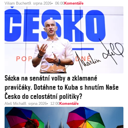
Viliam Buchert
9. srpna 2026
06:00
Komentáře
Sázka na senátní volby a zklamané
pravičáky. Dotáhne to Kuba s hnutím Naše
Česko do celostátní politiky?
Aleš Michal
8. srpna 2026
12:00
Komentáře