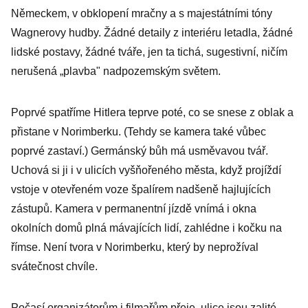
Německem, v obklopení mračny a s majestátními tóny
Wagnerovy hudby. Žádné detaily z interiéru letadla, žádné
lidské postavy, žádné tváře, jen ta tichá, sugestivní, ničím
nerušená „plavba" nadpozemským světem.
Poprvé spatříme Hitlera teprve poté, co se snese z oblak a
přistane v Norimberku. (Tehdy se kamera také vůbec
poprvé zastaví.) Germánský bůh má usměvavou tvář.
Uchová si ji i v ulicích vyšňořeného města, když projíždí
vstoje v otevřeném voze špalírem nadšeně hajlujících
zástupů. Kamera v permanentní jízdě vnímá i okna
okolních domů plná mávajících lidí, zahlédne i kočku na
římse. Není tvora v Norimberku, který by neprožíval
svátečnost chvíle.
Počasí organizátorům i filmařům přeje, ulice jsou zalité