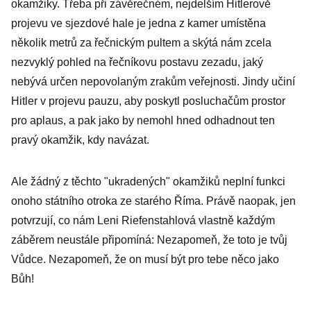
okamžiky. Třeba při závěrečném, nejdelším Hitlerově
čelil úkladům
projevu ve sjezdové hale je jedna z kamer umístěna
StB
několik metrů za řečnickým pultem a skýtá nám zcela
nezvyklý pohled na řečníkovu postavu zezadu, jaký
nebývá určen nepovolaným zrakům veřejnosti. Jindy učiní
Hitler v projevu pauzu, aby poskytl posluchačům prostor
pro aplaus, a pak jako by nemohl hned odhadnout ten
pravý okamžik, kdy navázat.
Ale žádný z těchto "ukradených" okamžiků neplní funkci
onoho státního otroka ze starého Říma. Právě naopak, jen
potvrzují, co nám Leni Riefenstahlová vlastně každým
záběrem neustále připomíná: Nezapomeň, že toto je tvůj
Vůdce. Nezapomeň, že on musí být pro tebe něco jako
Bůh!