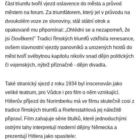
část triumfu tvořil vjezd oslavence do města a průvod
městem na forum. Za triumfátorem, který jel v průvodu na
dvoukolém voze ze slonoviny, stál státní otrok a
opakovaně mu připomínal: „Ohlédni se a nezapomeň, že
jsi člověkem!" Tradici římských triumfů vzkřísila renesance,
ovšem slavnostní vjezdy panovníků a urozených hostů do
měst tvoří svébytnou kapitolu nikoliv snad dějin politických
či vojenských, nýbrž příznačně - dějin divadla.
Také stranický sjezd z roku 1934 byl inscenován jako
veliké teatrum, pro Vůdce i pro film o něm vznikající.
Hitlerův příjezd do Norimberku má ve filmu skutečně cosi z
tradice římských triumfů a Riefenstahlová jej náležitě
připraví. Film zahajuje série titulků, které jednoduchými
ostrými tahy interpretují moderní dějiny Německa a
prezentují Hitlera jako spasitele: