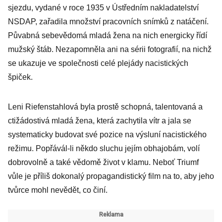
sjezdu, vydané v roce 1935 v Ústředním nakladatelství
NSDAP, zařadila množství pracovních snímků z natáčení.
Půvabná sebevědomá mladá žena na nich energicky řídí
mužský štáb. Nezapomněla ani na sérii fotografií, na nichž
se ukazuje ve společnosti celé plejády nacistických
špiček.
Leni Riefenstahlová byla prostě schopná, talentovaná a
ctižádostivá mladá žena, která zachytila vítr a jala se
systematicky budovat své pozice na výsluní nacistického
režimu. Popřávál-li někdo sluchu jejím obhajobám, volí
dobrovolně a také vědomě život v klamu. Neboť Triumf
vůle je příliš dokonalý propagandistický film na to, aby jeho
tvůrce mohl nevědět, co činí.