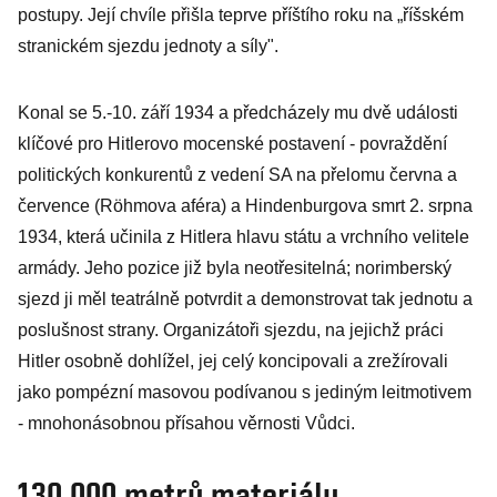
postupy. Její chvíle přišla teprve příštího roku na „říšském
stranickém sjezdu jednoty a síly".
Konal se 5.-10. září 1934 a předcházely mu dvě události
klíčové pro Hitlerovo mocenské postavení - povraždění
politických konkurentů z vedení SA na přelomu června a
července (Röhmova aféra) a Hindenburgova smrt 2. srpna
1934, která učinila z Hitlera hlavu státu a vrchního velitele
armády. Jeho pozice již byla neotřesitelná; norimberský
sjezd ji měl teatrálně potvrdit a demonstrovat tak jednotu a
poslušnost strany. Organizátoři sjezdu, na jejichž práci
Hitler osobně dohlížel, jej celý koncipovali a zrežírovali
jako pompézní masovou podívanou s jediným leitmotivem
- mnohonásobnou přísahou věrnosti Vůdci.
130 000 metrů materiálu