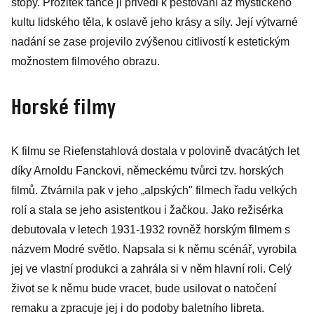
stopy. Prožitek tance ji přivedl k pěstování až mystického
kultu lidského těla, k oslavě jeho krásy a síly. Její výtvarné
nadání se zase projevilo zvýšenou citlivostí k estetickým
možnostem filmového obrazu.
Horské filmy
K filmu se Riefenstahlová dostala v polovině dvacátých let
díky Arnoldu Fanckovi, německému tvůrci tzv. horských
filmů. Ztvárnila pak v jeho „alpských" filmech řadu velkých
rolí a stala se jeho asistentkou i žačkou. Jako režisérka
debutovala v letech 1931-1932 rovněž horským filmem s
názvem Modré světlo. Napsala si k němu scénář, vyrobila
jej ve vlastní produkci a zahrála si v něm hlavní roli. Celý
život se k němu bude vracet, bude usilovat o natočení
remaku a zpracuje jej i do podoby baletního libreta.