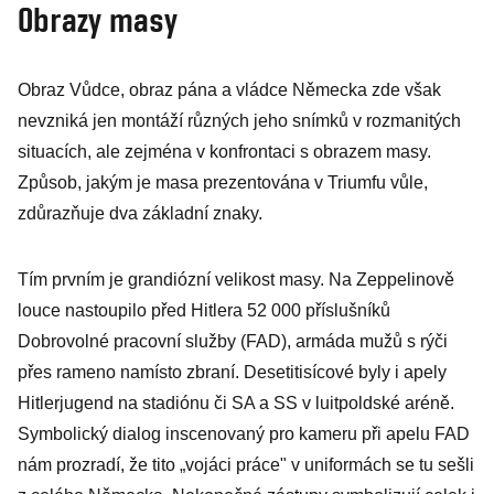
Obrazy masy
Obraz Vůdce, obraz pána a vládce Německa zde však
nevzniká jen montáží různých jeho snímků v rozmanitých
situacích, ale zejména v konfrontaci s obrazem masy.
Způsob, jakým je masa prezentována v Triumfu vůle,
zdůrazňuje dva základní znaky.
Tím prvním je grandiózní velikost masy. Na Zeppelinově
louce nastoupilo před Hitlera 52 000 příslušníků
Dobrovolné pracovní služby (FAD), armáda mužů s rýči
přes rameno namísto zbraní. Desetitisícové byly i apely
Hitlerjugend na stadiónu či SA a SS v luitpoldské aréně.
Symbolický dialog inscenovaný pro kameru při apelu FAD
nám prozradí, že tito „vojáci práce" v uniformách se tu sešli