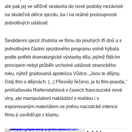
ale pak jej ve střižně sestavila do nové podoby nezávislé
na skutečné délce sjezdu, ba i na reálné posloupnosti
jednotlivých událostí.
Šestidenní sjezd zhutnila ve filmu do pouhých tří dnů a s
jednotlivými částmi sjezdového programu volně hýbala
podle potřeb dramaturgické výstavby díla, jejímž řídícím
principem nebyl průběh vrcholné události stranického
roku, nýbrž gradovaná apoteóza Vůdce. „Jsou to dějiny,
čistý film o dějinách. (...) Přesněji řečeno, je to film-pravda,"
prohlašovala Riefenstahlová v časech francouzské nové
vlny, ale manipulativní nakládání s realitou i s
exponovaným materiálem ve jménu nacistické intence
filmu ji usvědčuje z klamu.