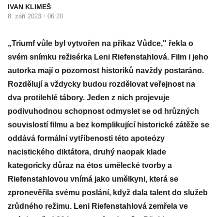
IVAN KLIMEŠ
·
8. září 2023
06:20
„Triumf vůle byl vytvořen na příkaz Vůdce," řekla o
svém snímku režisérka Leni Riefenstahlová. Film i jeho
autorka mají o pozornost historiků navždy postaráno.
Rozdělují a vždycky budou rozdělovat veřejnost na
dva protilehlé tábory. Jeden z nich projevuje
podivuhodnou schopnost odmyslet se od hrůzných
souvislostí filmu a bez komplikující historické zátěže se
oddává formální vytříbenosti této apoteózy
nacistického diktátora, druhý naopak klade
kategoricky důraz na étos umělecké tvorby a
Riefenstahlovou vnímá jako umělkyni, která se
zpronevěřila svému poslání, když dala talent do služeb
zrůdného režimu. Leni Riefenstahlová zemřela ve