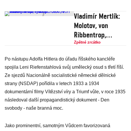
Vladimír Mertlík:
Molotov, von
Ribbentrop,
Putin… Jak se
Zpětné zrcátko
tahle jména
Po nástupu Adolfa Hitlera do úřadu říšského kancléře
rýmují
spojila Leni Riefenstahlová svůj umělecký osud s třetí říší.
Ze sjezdů Nacionálně socialistické německé dělnické
strany (NSDAP) pořídila v letech 1933 a 1934
dokumentární filmy Vítězství víry a Triumf vůle, v roce 1935
následoval další propagandistický dokument - Den
svobody - naše branná moc.
Jako prominentní, samotným Vůdcem favorizovaná