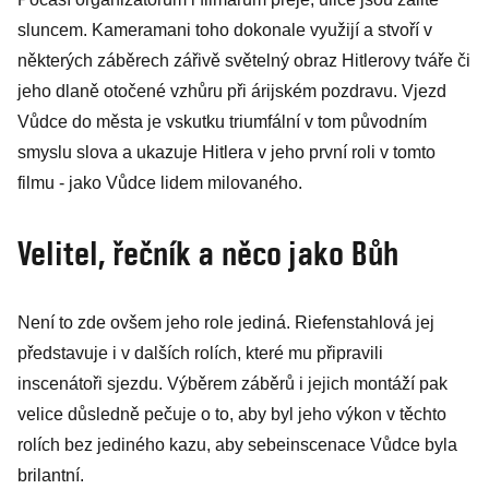
sluncem. Kameramani toho dokonale využijí a stvoří v
některých záběrech zářivě světelný obraz Hitlerovy tváře či
jeho dlaně otočené vzhůru při árijském pozdravu. Vjezd
Vůdce do města je vskutku triumfální v tom původním
smyslu slova a ukazuje Hitlera v jeho první roli v tomto
filmu - jako Vůdce lidem milovaného.
Velitel, řečník a něco jako Bůh
Není to zde ovšem jeho role jediná. Riefenstahlová jej
představuje i v dalších rolích, které mu připravili
inscenátoři sjezdu. Výběrem záběrů i jejich montáží pak
velice důsledně pečuje o to, aby byl jeho výkon v těchto
rolích bez jediného kazu, aby sebeinscenace Vůdce byla
brilantní.