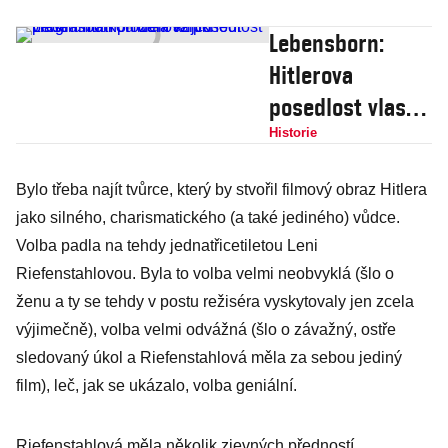
Lebensborn:
Hitlerova
posedlost vlastní
matkou dala
Historie
vzniknout
Bylo třeba najít tvůrce, který by stvořil filmový obraz Hitlera
programům
jako silného, charismatického (a také jediného) vůdce.
plození árijců
Volba padla na tehdy jednatřicetiletou Leni
Riefenstahlovou. Byla to volba velmi neobvyklá (šlo o
ženu a ty se tehdy v postu režiséra vyskytovaly jen zcela
výjimečně), volba velmi odvážná (šlo o závažný, ostře
sledovaný úkol a Riefenstahlová měla za sebou jediný
film), leč, jak se ukázalo, volba geniální.
Riefenstahlová měla několik zjevných předností.