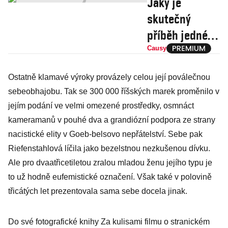
Jaký je
skutečný
příběh jedné z
postav Oty
Causy
Pavla?
Ostatně klamavé výroky provázely celou její poválečnou
Jaroslava
sebeobhajobu. Tak se 300 000 říšských marek proměnilo v
Fraňka, hrdinu
jejím podání ve velmi omezené prostředky, osmnáct
z Nezabudic,
kameramanů v pouhé dva a grandiózní podpora ze strany
sťali Němci
nacistické elity v Goeb-belsovo nepřátelství. Sebe pak
gilotinou
Riefenstahlová líčila jako bezelstnou nezkušenou dívku.
Ale pro dvaatřicetiletou zralou mladou ženu jejího typu je
to už hodně eufemistické označení. Však také v polovině
třicátých let prezentovala sama sebe docela jinak.
Do své fotografické knihy Za kulisami filmu o stranickém