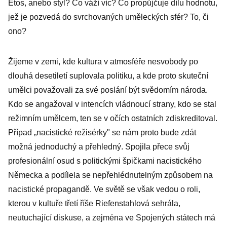
Étos, anebo styl? Co váží víc? Co propůjčuje dílu hodnotu,
jež je pozvedá do svrchovaných uměleckých sfér? To, či
ono?
Žijeme v zemi, kde kultura v atmosféře nesvobody po
dlouhá desetiletí suplovala politiku, a kde proto skuteční
umělci považovali za své poslání být svědomím národa.
Kdo se angažoval v intencích vládnoucí strany, kdo se stal
režimním umělcem, ten se v očích ostatních zdiskreditoval.
Případ „nacistické režisérky" se nám proto bude zdát
možná jednoduchý a přehledný. Spojila přece svůj
profesionální osud s politickými špičkami nacistického
Německa a podílela se nepřehlédnutelným způsobem na
nacistické propagandě. Ve světě se však vedou o roli,
kterou v kultuře třetí říše Riefenstahlová sehrála,
neutuchající diskuse, a zejména ve Spojených státech má