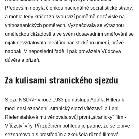
Především nebyla členkou nacionálně socialistické strany,
a mohla tedy kráčet za svou vizí poměrně nezávisle na
vnitrostranických poměrech. Vyznačovala se výraznou
uměleckou ctižádostí a ve svém dosavadním směřování se
nijak nevzdalovala ideálům nacistického umění, právě
naopak. V neposlední řadě ji pak provázela Vůdcova
důvěra a přízeň.
Za kulisami stranického sjezdu
Sjezd NSDAP v roce 1933 po nástupu Adolfa Hitlera k
moci nesl označení „stranický sjezd vítězství" a Leni
Riefenstahlová mu věnovala svůj první „stranický" film -
Vítězství víry. Při zpětném pohledu je patrné, že se teprve
seznamovala s prostředím a zkoušela různé filmové