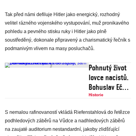
Tak před námi defiluje Hitler jako energický, rozhodný
velitel rázného vojenského vystupování, muž pronikavého
pohledu a pevného stisku ruky i Hitler jako plně
soustředěný, dokonale připravený a charismatický řečník s
podmanivým vlivem na masy posluchačů.
Pohnutý život
lovce nacistů.
Bohuslav Ečer
po válce
Historie
zajistil
S nemalou rafinovaností vkládá Riefenstahlová do řetězce
„návrat“ K. H.
podhledových záběrů na Vůdce a nadhledových záběrů
Franka do
na zaujaté auditorium nestandardní, jakoby zlidšťující
Prahy, sám