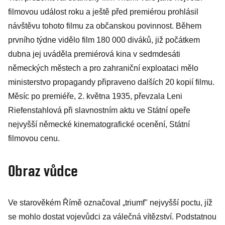
1936
filmovou událost roku a ještě před premiérou prohlásil
návštěvu tohoto filmu za občanskou povinnost. Během
prvního týdne vidělo film 180 000 diváků, již počátkem
dubna jej uváděla premiérová kina v sedmdesáti
německých městech a pro zahraniční exploataci mělo
ministerstvo propagandy připraveno dalších 20 kopií filmu.
Měsíc po premiéře, 2. května 1935, převzala Leni
Riefenstahlová při slavnostním aktu ve Státní opeře
nejvyšší německé kinematografické ocenění, Státní
filmovou cenu.
Obraz vůdce
Ve starověkém Římě označoval „triumf" nejvyšší poctu, jíž
se mohlo dostat vojevůdci za válečná vítězství. Podstatnou