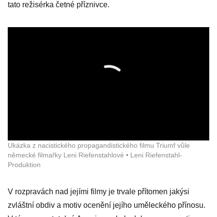
tato režisérka četné příznivce.
Ukázka z nacistického propagandistického filmu Triumf vůle
německé filmařky Leni Riefenstahlové • Leni Riefenstahl-
Produktion
V rozpravách nad jejími filmy je trvale přítomen jakýsi
zvláštní obdiv a motiv ocenění jejího uměleckého přínosu.