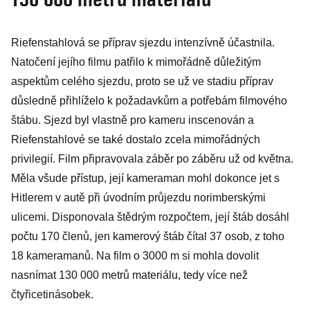
Riefenstahlová se příprav sjezdu intenzívně účastnila.
Natočení jejího filmu patřilo k mimořádně důležitým
aspektům celého sjezdu, proto se už ve stadiu příprav
důsledně přihlíželo k požadavkům a potřebám filmového
štábu. Sjezd byl vlastně pro kameru inscenován a
Riefenstahlové se také dostalo zcela mimořádných
privilegií. Film připravovala záběr po záběru už od května.
Měla všude přístup, její kameraman mohl dokonce jet s
Hitlerem v autě při úvodním průjezdu norimberskými
ulicemi. Disponovala štědrým rozpočtem, její štáb dosáhl
počtu 170 členů, jen kamerový štáb čítal 37 osob, z toho
18 kameramanů. Na film o 3000 m si mohla dovolit
nasnímat 130 000 metrů materiálu, tedy více než
čtyřicetinásobek.