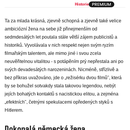
slavné oděvní
Historie
značky je plná
Ta za mlada krásná, zjevně schopná a zjevně také velice
přemetů
ambiciózní žena na sebe již přinejmenším od
sedmdesátých let poutala stále větší zájem publicistů a
historiků. Vyvolávala v nich respekt nejen svým ryzím
filmařským talentem, ale mimo jiné i svou zcela
neuvěřitelnou vitalitou - s potápěním prý nepřestala ani po
svých devadesátých narozeninách. Nicméně, střízlivě a
bez příkras uvažováno, jde o „režisérku dvou filmů", která
by se bohužel sotvakdy stala takovou legendou, nebýt
jejích bohatých kontaktů s nacistickou elitou, a zejména
„efektních", četnými spekulacemi opředených styků s
Hitlerem.
Dokonalá německá žena