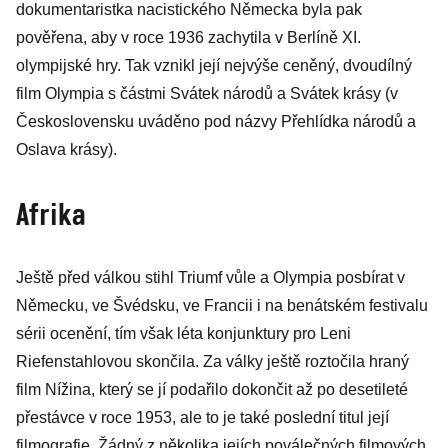
dokumentaristka nacistického Německa byla pak
pověřena, aby v roce 1936 zachytila v Berlíně XI.
olympijské hry. Tak vznikl její nejvýše ceněný, dvoudílný
film Olympia s částmi Svátek národů a Svátek krásy (v
Československu uváděno pod názvy Přehlídka národů a
Oslava krásy).
Afrika
Ještě před válkou stihl Triumf vůle a Olympia posbírat v
Německu, ve Švédsku, ve Francii i na benátském festivalu
sérii ocenění, tím však léta konjunktury pro Leni
Riefenstahlovou skončila. Za války ještě roztočila hraný
film Nížina, který se jí podařilo dokončit až po desetileté
přestávce v roce 1953, ale to je také poslední titul její
filmografie. Žádný z několika jejích poválečných filmových