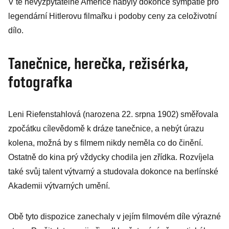
V té nevyzpytatelné Americe nabyly dokonce sympatie pro
legendární Hitlerovu filmařku i podoby ceny za celoživotní
dílo.
Tanečnice, herečka, režisérka,
fotografka
Leni Riefenstahlová (narozena 22. srpna 1902) směřovala
zpočátku cílevědomě k dráze tanečnice, a nebýt úrazu
kolena, možná by s filmem nikdy neměla co do činění.
Ostatně do kina prý vždycky chodila jen zřídka. Rozvíjela
také svůj talent výtvarný a studovala dokonce na berlínské
Akademii výtvarných umění.
Obě tyto dispozice zanechaly v jejím filmovém díle výrazné