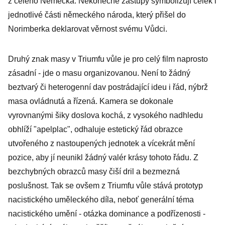
z celého Německa. Nekonečné zástupy symbolizují celek i
jednotlivé části německého národa, který přišel do
Norimberka deklarovat věrnost svému Vůdci.
Druhý znak masy v Triumfu vůle je pro celý film naprosto
zásadní - jde o masu organizovanou. Není to žádný
beztvarý či heterogenní dav postrádající ideu i řád, nýbrž
masa ovládnutá a řízená. Kamera se dokonale
vyrovnanými šiky doslova kochá, z vysokého nadhledu
obhlíží "apelplac", odhaluje estetický řád obrazce
utvořeného z nastoupených jednotek a vícekrát mění
pozice, aby jí neunikl žádný valér krásy tohoto řádu. Z
bezchybných obrazců masy čiší dril a bezmezná
poslušnost. Tak se ovšem z Triumfu vůle stává prototyp
nacistického uměleckého díla, neboť generální téma
nacistického umění - otázka dominance a podřízenosti -