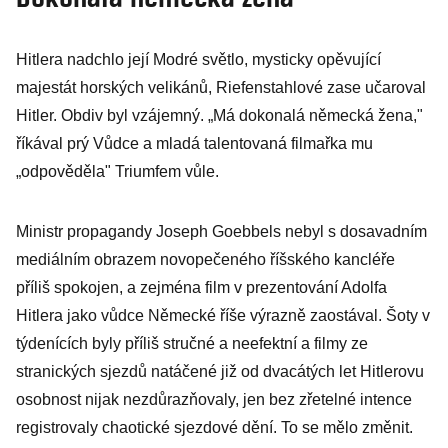
Hitlera nadchlo její Modré světlo, mysticky opěvující
majestát horských velikánů, Riefenstahlové zase učaroval
Hitler. Obdiv byl vzájemný. „Má dokonalá německá žena,"
říkával prý Vůdce a mladá talentovaná filmařka mu
„odpověděla" Triumfem vůle.
Ministr propagandy Joseph Goebbels nebyl s dosavadním
mediálním obrazem novopečeného říšského kancléře
příliš spokojen, a zejména film v prezentování Adolfa
Hitlera jako vůdce Německé říše výrazně zaostával. Šoty v
týdenících byly příliš stručné a neefektní a filmy ze
stranických sjezdů natáčené již od dvacátých let Hitlerovu
osobnost nijak nezdůrazňovaly, jen bez zřetelné intence
registrovaly chaotické sjezdové dění. To se mělo změnit.