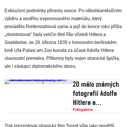
Exkluzívní podmínky přinesly ovoce. Po několikaměsíčním
výběru a sestřihu exponovaného materiálu, který
prováděla Riefenstahlová sama a jejž do konce roku přišla
„zkontrolovat" řada veličin třetí říše včetně Hitlera a
Goebbelse, se 28. března 1935 v honosném berlínském
kině Ufa-Palast am Zoo konala za účasti Adolfa Hitlera
slavnostní premiéra. Přítomny byly nejen stranické špičky,
ale i zástupci diplomatického sboru.
20 málo známých
fotografií Adolfa
Hitlera a
nacistického
Fotogalerie
Německa z roku
Tisk prezentoval stranický film Triumf vůle jako největší