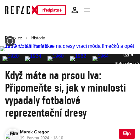
Předplatné
Reflex.cz
Historie
9
Fotogalerie
Když máte na prsou lva:
Připomeňte si, jak v minulosti
vypadaly fotbalové
reprezentační dresy
Marek Gregor
0
·
19. června 2024
18:10