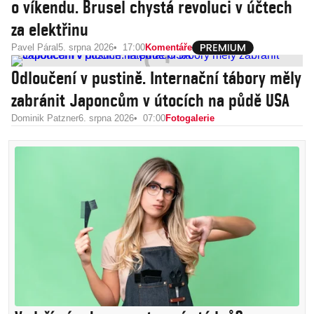
o víkendu. Brusel chystá revoluci v účtech
za elektřinu
Pavel Páral
5. srpna 2026
17:00
Komentáře
Odloučení v pustině. Internační tábory měly
zabránit Japoncům v útocích na půdě USA
Dominik Patzner
6. srpna 2026
07:00
Fotogalerie