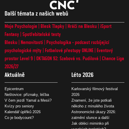
Další témata z našich webů
Moje Psychologie
Blesk Tlapky
Hráči na Blesku
iSport
Fantasy
Spotřebitelské testy
Blesku
Nemovitosti
Psychologika - podcast rozbíjející
psychologické mýty
Fotbalové přestupy ONLINE
Eventový
prostor Level 9
OKTAGON 92: Szabová vs. Pudilová
Chance Liga
2026/27
Aktuálně
Léto 2026
Epicentrum
Karlovarský filmový festival
Neštovice: příznaky, léčba
2026
V čem jezdí Yamal a Mesii?
Znamení, že jste potkali
Kvízy pro seniory
někoho z minulého života
Kalendář úplňků 2026
Astronomické úkazy 2026:
Co je bodycount?
zatmění slunce a další
Jak obléci miminko při