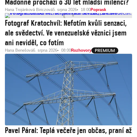
Madonně prochází o 30 let mladší milenci?
Hana Trojánková Biriczová
5. srpna 2026
18:00
Poprask
Fotograf Kratochvíl: Nefotím kvůli senzaci,
ale svědectví. Ve venezuelské věznici jsem
ani neviděl, co fotím
Hana Benešová
6. srpna 2026
08:00
Rozhovory
Pavel Páral: Teplá večeře jen občas, praní až