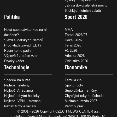
vysokých teplotách?
Jak na dokonalé letní mojito
6 lehkých letních salátů
Politika
Sport 2026
Nová superdávka: kdo na ní
MMA
dosáhne?
Fotbal 2026/27
Sjezd sudetských Němců
Hokej 2026
Proč vláda zavádí EET?
Tenis 2026
Padni komu padni
F1 2026
Výpověď z práce vzor
Atletika 2026
Divoký kačer
Cyklistika 2026
Technologie
Ekonomika
SpaceX na burze
Temu a clo
Nejlepší telefony
Spořicí účty
Nejlepší AI zdarma
Superdávka – změny
Nejlepší chytré hodinky
Chybějící roky k důchodu
Nejlepší VPN – srovnání
Minimální mzda 2027
Netflix filmy a seriály
Vedro v práci
© 2001 - 2026 Copyright
CZECH NEWS CENTER a.s.
se sídlem náměstí Marie Schmolkové 3493/1, 100 00 Praha 10 -