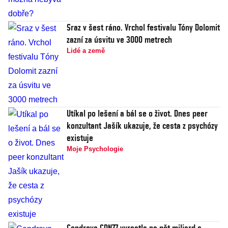
Sraz v šest ráno. Vrchol festivalu Tóny Dolomit
zazní za úsvitu ve 3000 metrech
Lidé a země
Utíkal po lešení a bál se o život. Dnes peer
konzultant Jašík ukazuje, že cesta z psychózy
existuje
Moje Psychologie
Cendrova CDN77 vyrostla na pět miliard a