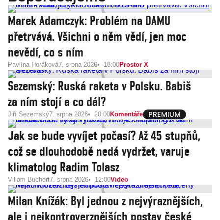
Marek Adamczyk: Problém na DAMU
přetrvává. Všichni o něm vědí, jen moc
nevědí, co s ním
Pavlína Horáková
7. srpna 2026
18:00
Prostor X
Sezemský: Ruská raketa v Polsku. Babiš
za ním stojí a co dál?
Jiří Sezemský
7. srpna 2026
20:00
Komentáře
Jak se bude vyvíjet počasí? Až 45 stupňů,
což se dlouhodobě nedá vydržet, varuje
klimatolog Radim Tolasz
Viliam Buchert
7. srpna 2026
12:00
Video
Milan Knížák: Byl jednou z nejvýraznějších,
ale i nejkontroverznějších postav české