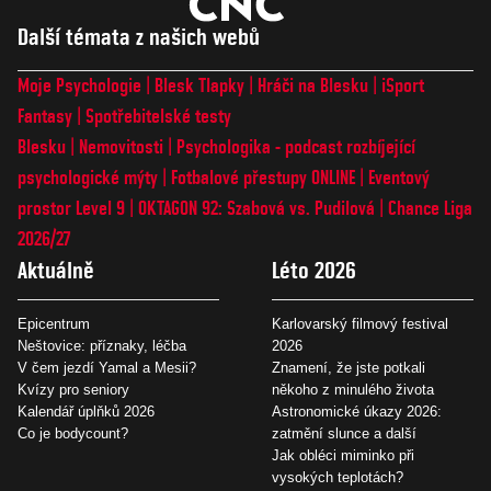
Další témata z našich webů
Moje Psychologie
Blesk Tlapky
Hráči na Blesku
iSport
Fantasy
Spotřebitelské testy
Blesku
Nemovitosti
Psychologika - podcast rozbíjející
psychologické mýty
Fotbalové přestupy ONLINE
Eventový
prostor Level 9
OKTAGON 92: Szabová vs. Pudilová
Chance Liga
2026/27
Aktuálně
Léto 2026
Epicentrum
Karlovarský filmový festival
Neštovice: příznaky, léčba
2026
V čem jezdí Yamal a Mesii?
Znamení, že jste potkali
Kvízy pro seniory
někoho z minulého života
Kalendář úplňků 2026
Astronomické úkazy 2026:
Co je bodycount?
zatmění slunce a další
Jak obléci miminko při
vysokých teplotách?