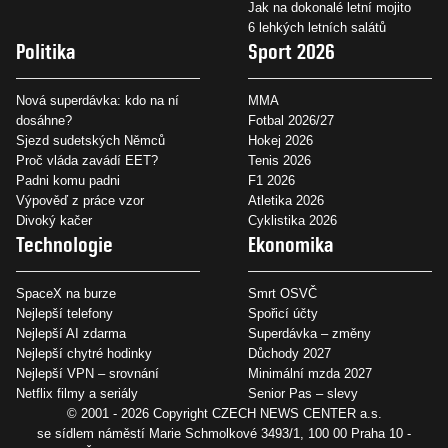
Jak na dokonalé letní mojito
6 lehkých letních salátů
Politika
Sport 2026
Nová superdávka: kdo na ní
MMA
dosáhne?
Fotbal 2026/27
Sjezd sudetských Němců
Hokej 2026
Proč vláda zavádí EET?
Tenis 2026
Padni komu padni
F1 2026
Výpověď z práce vzor
Atletika 2026
Divoký kačer
Cyklistika 2026
Technologie
Ekonomika
SpaceX na burze
Smrt OSVČ
Nejlepší telefony
Spořicí účty
Nejlepší AI zdarma
Superdávka – změny
Nejlepší chytré hodinky
Důchody 2027
Nejlepší VPN – srovnání
Minimální mzda 2027
Netflix filmy a seriály
Senior Pas – slevy
© 2001 - 2026 Copyright
CZECH NEWS CENTER a.s.
se sídlem náměstí Marie Schmolkové 3493/1, 100 00 Praha 10 -