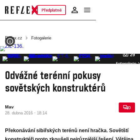
Předplatné
Reflex.cz
Fotogalerie
29
Fotogalerie
Odvážné terénní pokusy
sovětských konstruktérů
Mav
0
·
28. dubna 2016
18:14
Překonávání sibiřských terénů není hračka. Sovětští
konstruktéři proto zkoušeli nejrůznjější řešení. Většina