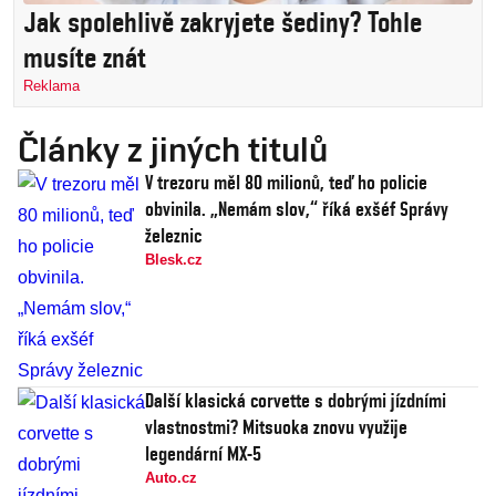
Jak spolehlivě zakryjete šediny? Tohle
musíte znát
Reklama
Články z jiných titulů
V trezoru měl 80 milionů, teď ho policie
obvinila. „Nemám slov,“ říká exšéf Správy
železnic
Blesk.cz
Další klasická corvette s dobrými jízdními
vlastnostmi? Mitsuoka znovu využije
legendární MX-5
Auto.cz