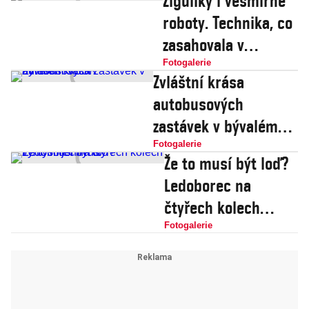
Žigulíky i vesmírné
roboty. Technika, co
zasahovala v
Černobylu
Fotogalerie
Zvláštní krása
autobusových
zastávek v bývalém
SSSR
Fotogalerie
Že to musí být loď?
Ledoborec na
čtyřech kolech
vymyslí jen Rus
Fotogalerie