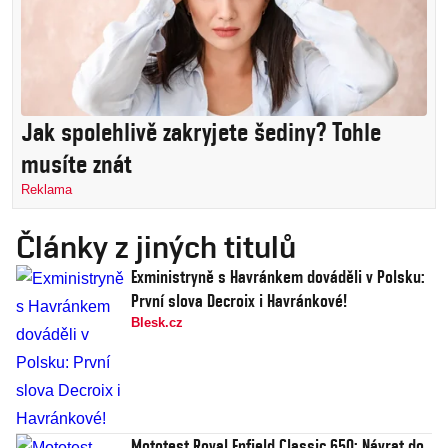
Jak spolehlivě zakryjete šediny? Tohle
musíte znát
Reklama
Články z jiných titulů
Exministryně s Havránkem dováděli v Polsku:
První slova Decroix i Havránkové!
Blesk.cz
Mototest Royal Enfield Classic 650: Návrat do