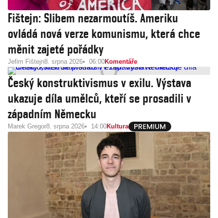
Fištejn: Slibem nezarmoutíš. Ameriku
ovládá nová verze komunismu, která chce
měnit zajeté pořádky
Jefim Fištejn
8. srpna 2026
06:00
Komentáře
Český konstruktivismus v exilu. Výstava
ukazuje díla umělců, kteří se prosadili v
západním Německu
Marek Gregor
8. srpna 2026
14:00
Kultura