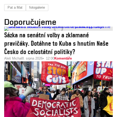
Pat a Mat
fotogalerie
Doporučujeme
Sázka na senátní volby a zklamané
pravičáky. Dotáhne to Kuba s hnutím Naše
Česko do celostátní politiky?
Aleš Michal
8. srpna 2026
12:00
Komentáře