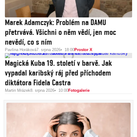
Marek Adamczyk: Problém na DAMU
přetrvává. Všichni o něm vědí, jen moc
nevědí, co s ním
Pavlína Horáková
7. srpna 2026
18:00
Prostor X
Magická Kuba 19. století v barvě. Jak
vypadal karibský ráj před příchodem
diktátora Fidela Castra
Martin Mrázek
8. srpna 2026
10:00
Fotogalerie