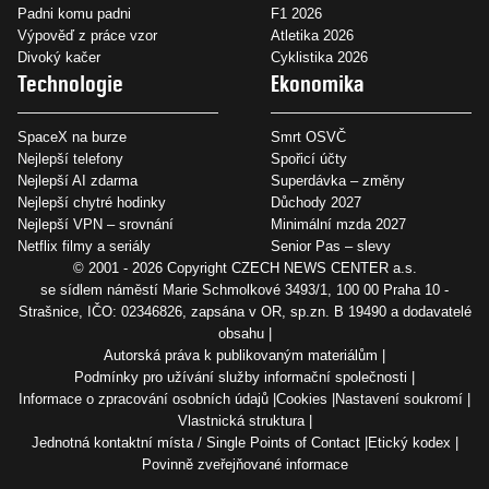
Padni komu padni
F1 2026
Výpověď z práce vzor
Atletika 2026
Divoký kačer
Cyklistika 2026
Technologie
Ekonomika
SpaceX na burze
Smrt OSVČ
Nejlepší telefony
Spořicí účty
Nejlepší AI zdarma
Superdávka – změny
Nejlepší chytré hodinky
Důchody 2027
Nejlepší VPN – srovnání
Minimální mzda 2027
Netflix filmy a seriály
Senior Pas – slevy
© 2001 - 2026 Copyright
CZECH NEWS CENTER a.s.
se sídlem náměstí Marie Schmolkové 3493/1, 100 00 Praha 10 -
Strašnice, IČO: 02346826, zapsána v OR, sp.zn. B 19490 a dodavatelé
obsahu
Autorská práva k publikovaným materiálům
Podmínky pro užívání služby informační společnosti
Informace o zpracování osobních údajů
Cookies
Nastavení soukromí
Vlastnická struktura
Jednotná kontaktní místa / Single Points of Contact
Etický kodex
Povinně zveřejňované informace