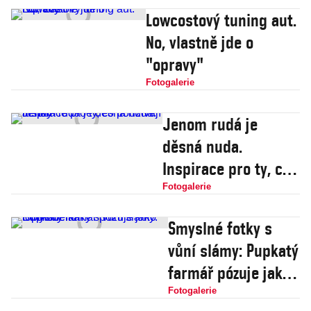
Lowcostový tuning aut.
No, vlastně jde o
"opravy"
Fotogalerie
Jenom rudá je
děsná nuda.
Inspirace pro ty, co
používají rtěnky
Fotogalerie
Smyslné fotky s
vůní slámy: Pupkatý
farmář pózuje jako
topmodelka
Fotogalerie