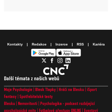
Kontakty
Redakce
Inzerce
RSS
Kariéra
Další témata z našich webů
Moje Psychologie
Blesk Tlapky
Hráči na Blesku
iSport
Fantasy
Spotřebitelské testy
Blesku
Nemovitosti
Psychologika - podcast rozbíjející
psychologické mýty
Fotbalové přestupy ONLINE
Eventový