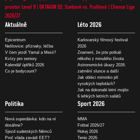
prostor Level 9
OKTAGON 92: Szabová vs. Pudilová
Chance Liga
2026/27
Aktuálně
Léto 2026
Epicentrum
Karlovarský filmový festival
Neštovice: příznaky, léčba
2026
V čem jezdí Yamal a Mesii?
Znamení, že jste potkali
Kvízy pro seniory
někoho z minulého života
Kalendář úplňků 2026
Astronomické úkazy 2026:
Co je bodycount?
zatmění slunce a další
Jak obléci miminko při
vysokých teplotách?
Jak na dokonalé letní mojito
6 lehkých letních salátů
Politika
Sport 2026
Nová superdávka: kdo na ní
MMA
dosáhne?
Fotbal 2026/27
Sjezd sudetských Němců
Hokej 2026
Proč vláda zavádí EET?
Tenis 2026