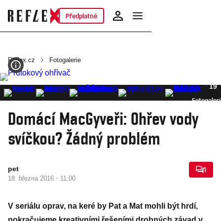
Předplatné
Reflex.cz
Fotogalerie
19
Fotogaleri
Domácí MacGyveři: Ohřev vody
svíčkou? Žádný problém
pet
1
·
18. března 2016
11:00
V seriálu oprav, na keré by Pat a Mat mohli být hrdí,
pokračujeme kreativními řešeními drobných závad v