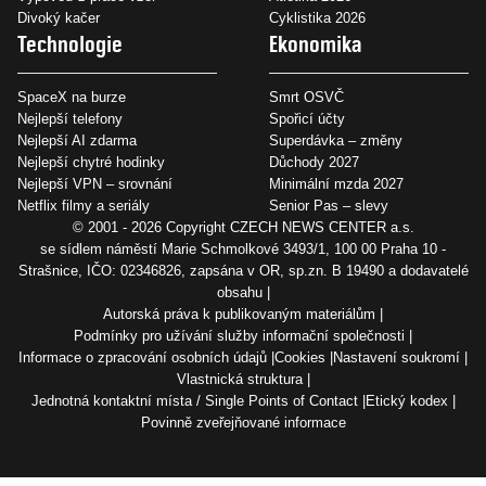
Divoký kačer
Cyklistika 2026
Technologie
Ekonomika
SpaceX na burze
Smrt OSVČ
Nejlepší telefony
Spořicí účty
Nejlepší AI zdarma
Superdávka – změny
Nejlepší chytré hodinky
Důchody 2027
Nejlepší VPN – srovnání
Minimální mzda 2027
Netflix filmy a seriály
Senior Pas – slevy
© 2001 - 2026 Copyright
CZECH NEWS CENTER a.s.
se sídlem náměstí Marie Schmolkové 3493/1, 100 00 Praha 10 -
Strašnice, IČO: 02346826, zapsána v OR, sp.zn. B 19490 a dodavatelé
obsahu
Autorská práva k publikovaným materiálům
Podmínky pro užívání služby informační společnosti
Informace o zpracování osobních údajů
Cookies
Nastavení soukromí
Vlastnická struktura
Jednotná kontaktní místa / Single Points of Contact
Etický kodex
Povinně zveřejňované informace