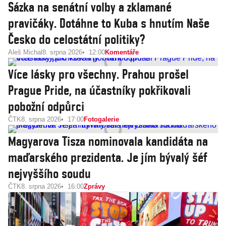
Sázka na senátní volby a zklamané
pravičáky. Dotáhne to Kuba s hnutím Naše
Česko do celostátní politiky?
Aleš Michal
8. srpna 2026
12:00
Komentáře
Více lásky pro všechny. Prahou prošel
Prague Pride, na účastníky pokřikovali
pobožní odpůrci
ČTK
8. srpna 2026
17:00
Fotogalerie
Magyarova Tisza nominovala kandidáta na
maďarského prezidenta. Je jím bývalý šéf
nejvyššího soudu
ČTK
8. srpna 2026
16:00
Zprávy