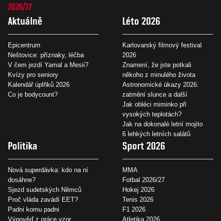
2026/27
Aktuálně
Léto 2026
Epicentrum
Karlovarský filmový festival
Neštovice: příznaky, léčba
2026
V čem jezdí Yamal a Mesii?
Znamení, že jste potkali
Kvízy pro seniory
někoho z minulého života
Kalendář úplňků 2026
Astronomické úkazy 2026:
Co je bodycount?
zatmění slunce a další
Jak obléci miminko při
vysokých teplotách?
Jak na dokonalé letní mojito
6 lehkých letních salátů
Politika
Sport 2026
Nová superdávka: kdo na ní
MMA
dosáhne?
Fotbal 2026/27
Sjezd sudetských Němců
Hokej 2026
Proč vláda zavádí EET?
Tenis 2026
Padni komu padni
F1 2026
Výpověď z práce vzor
Atletika 2026