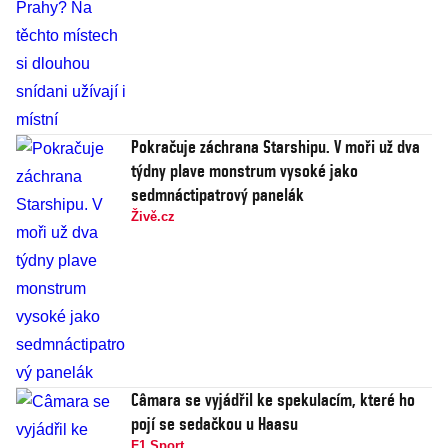
Pokračuje záchrana Starshipu. V moři už dva
týdny plave monstrum vysoké jako
sedmnáctipatrový panelák
Živě.cz
Câmara se vyjádřil ke spekulacím, které ho
pojí se sedačkou u Haasu
F1 Sport