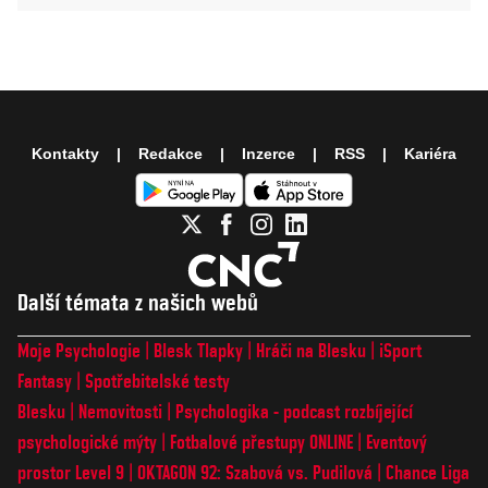
Kontakty
Redakce
Inzerce
RSS
Kariéra
Další témata z našich webů
Moje Psychologie
Blesk Tlapky
Hráči na Blesku
iSport
Fantasy
Spotřebitelské testy
Blesku
Nemovitosti
Psychologika - podcast rozbíjející
psychologické mýty
Fotbalové přestupy ONLINE
Eventový
prostor Level 9
OKTAGON 92: Szabová vs. Pudilová
Chance Liga