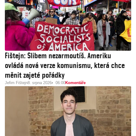
Fištejn: Slibem nezarmoutíš. Ameriku
ovládá nová verze komunismu, která chce
měnit zajeté pořádky
Jefim Fištejn
8. srpna 2026
06:00
Komentáře