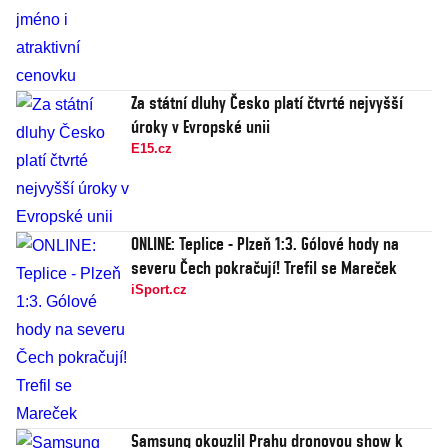
Za státní dluhy Česko platí čtvrté nejvyšší
úroky v Evropské unii
E15.cz
ONLINE: Teplice - Plzeň 1:3. Gólové hody na
severu Čech pokračují! Trefil se Mareček
iSport.cz
Samsung okouzlil Prahu dronovou show k