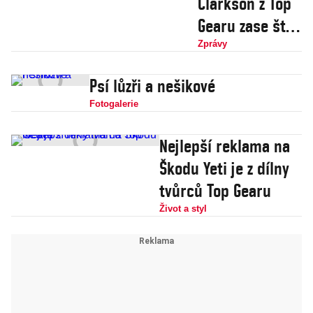
Clarkson z Top
Gearu zase štve
intelektuály.
Zprávy
Nyní proto, že
Psí lůzři a nešikové
se s nimi
Fotogalerie
shodne na
setrvání v EU
Nejlepší reklama na
Škodu Yeti je z dílny
tvůrců Top Gearu
Život a styl