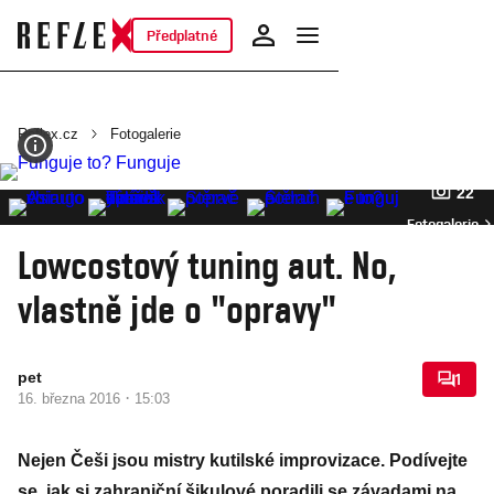
Předplatné
Reflex.cz
Fotogalerie
22
Fotogalerie
Lowcostový tuning aut. No,
vlastně jde o "opravy"
pet
1
·
16. března 2016
15:03
Nejen Češi jsou mistry kutilské improvizace. Podívejte
se, jak si zahraniční šikulové poradili se závadami na