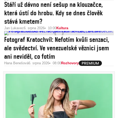
Stáří už dávno není sešup na klouzačce,
která ústí do hrobu. Kdy se dnes člověk
stává kmetem?
Jan Lukavec
6. srpna 2026
10:00
Kultura
Fotograf Kratochvíl: Nefotím kvůli senzaci,
ale svědectví. Ve venezuelské věznici jsem
ani neviděl, co fotím
Hana Benešová
6. srpna 2026
08:00
Rozhovory