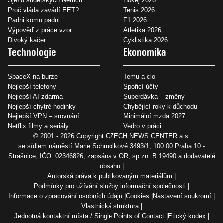
Sjezd sudetských Němců
Hokej 2026
Proč vláda zavádí EET?
Tenis 2026
Padni komu padni
F1 2026
Výpověď z práce vzor
Atletika 2026
Divoký kačer
Cyklistika 2026
Technologie
Ekonomika
SpaceX na burze
Temu a clo
Nejlepší telefony
Spořicí účty
Nejlepší AI zdarma
Superdávka – změny
Nejlepší chytré hodinky
Chybějící roky k důchodu
Nejlepší VPN – srovnání
Minimální mzda 2027
Netflix filmy a seriály
Vedro v práci
© 2001 - 2026 Copyright
CZECH NEWS CENTER a.s.
se sídlem náměstí Marie Schmolkové 3493/1, 100 00 Praha 10 -
Strašnice, IČO: 02346826, zapsána v OR, sp.zn. B 19490 a dodavatelé
obsahu
Autorská práva k publikovaným materiálům
Podmínky pro užívání služby informační společnosti
Informace o zpracování osobních údajů
Cookies
Nastavení soukromí
Vlastnická struktura
Jednotná kontaktní místa / Single Points of Contact
Etický kodex