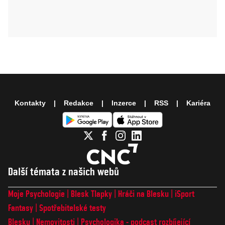
Kontakty
Redakce
Inzerce
RSS
Kariéra
Další témata z našich webů
Moje Psychologie
Blesk Tlapky
Hráči na Blesku
iSport
Fantasy
Spotřebitelské testy
Blesku
Nemovitosti
Psychologika - podcast rozbíjející