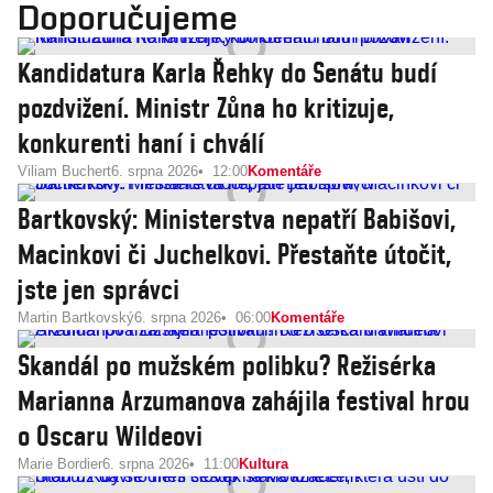
Doporučujeme
Kandidatura Karla Řehky do Senátu budí
pozdvižení. Ministr Zůna ho kritizuje,
konkurenti haní i chválí
Viliam Buchert
6. srpna 2026
12:00
Komentáře
Bartkovský: Ministerstva nepatří Babišovi,
Macinkovi či Juchelkovi. Přestaňte útočit,
jste jen správci
Martin Bartkovský
6. srpna 2026
06:00
Komentáře
Skandál po mužském polibku? Režisérka
Marianna Arzumanova zahájila festival hrou
o Oscaru Wildeovi
Marie Bordier
6. srpna 2026
11:00
Kultura