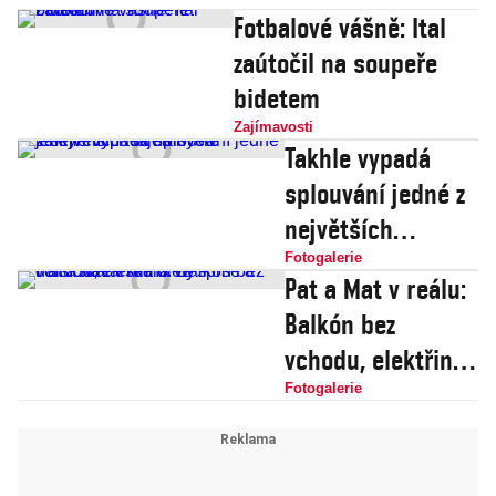
Fotbalové vášně: Ital
zaútočil na soupeře
bidetem
Zajímavosti
Takhle vypadá
splouvání jedné z
největších
tajemných
Fotogalerie
Pat a Mat v reálu:
jeskynních řek na
Balkón bez
světě
vchodu, elektřina
ve sprše a další
Fotogalerie
stavařské úlety