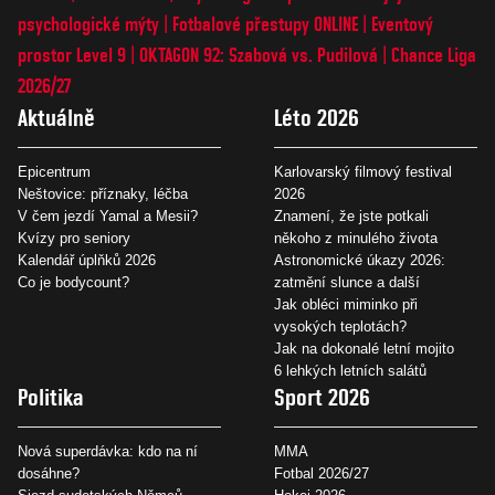
psychologické mýty
Fotbalové přestupy ONLINE
Eventový
prostor Level 9
OKTAGON 92: Szabová vs. Pudilová
Chance Liga
2026/27
Aktuálně
Léto 2026
Epicentrum
Karlovarský filmový festival
Neštovice: příznaky, léčba
2026
V čem jezdí Yamal a Mesii?
Znamení, že jste potkali
Kvízy pro seniory
někoho z minulého života
Kalendář úplňků 2026
Astronomické úkazy 2026:
Co je bodycount?
zatmění slunce a další
Jak obléci miminko při
vysokých teplotách?
Jak na dokonalé letní mojito
6 lehkých letních salátů
Politika
Sport 2026
Nová superdávka: kdo na ní
MMA
dosáhne?
Fotbal 2026/27