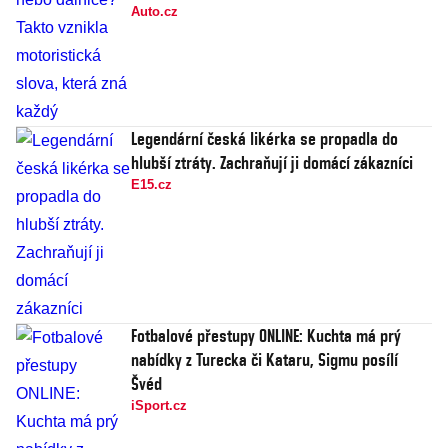
Auto.cz
Legendární česká likérka se propadla do
hlubší ztráty. Zachraňují ji domácí zákazníci
E15.cz
Fotbalové přestupy ONLINE: Kuchta má prý
nabídky z Turecka či Kataru, Sigmu posílí
Švéd
iSport.cz