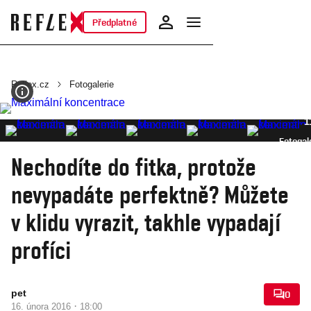
Předplatné
Reflex.cz
Fotogalerie
1
Fotogal
Nechodíte do fitka, protože
nevypadáte perfektně? Můžete
v klidu vyrazit, takhle vypadají
profíci
pet
0
·
16. února 2016
18:00