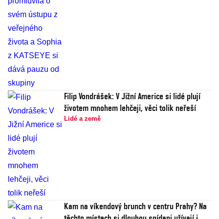
Filip Vondrášek: V Jižní Americe si lidé plují
životem mnohem lehčeji, věci tolik neřeší
Lidé a země
Kam na víkendový brunch v centru Prahy? Na
těchto místech si dlouhou snídani užívají i