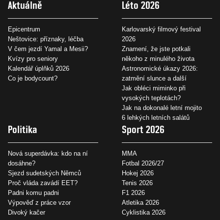
Aktuálně
Léto 2026
Epicentrum
Karlovarský filmový festival
Neštovice: příznaky, léčba
2026
V čem jezdí Yamal a Mesii?
Znamení, že jste potkali
Kvízy pro seniory
někoho z minulého života
Kalendář úplňků 2026
Astronomické úkazy 2026:
Co je bodycount?
zatmění slunce a další
Jak obléci miminko při
vysokých teplotách?
Jak na dokonalé letní mojito
6 lehkých letních salátů
Politika
Sport 2026
Nová superdávka: kdo na ní
MMA
dosáhne?
Fotbal 2026/27
Sjezd sudetských Němců
Hokej 2026
Proč vláda zavádí EET?
Tenis 2026
Padni komu padni
F1 2026
Výpověď z práce vzor
Atletika 2026
Divoký kačer
Cyklistika 2026