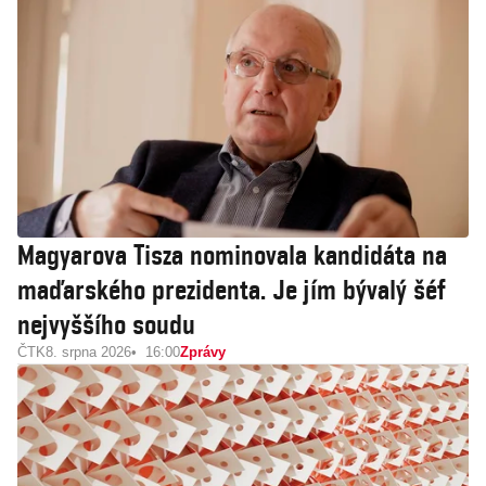
Magyarova Tisza nominovala kandidáta na
maďarského prezidenta. Je jím bývalý šéf
nejvyššího soudu
ČTK
8. srpna 2026
16:00
Zprávy