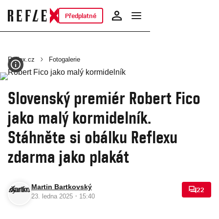
Předplatné
Reflex.cz
Fotogalerie
Slovenský premiér Robert Fico
jako malý kormidelník.
Stáhněte si obálku Reflexu
zdarma jako plakát
Martin Bartkovský
22
·
23. ledna 2025
15:40