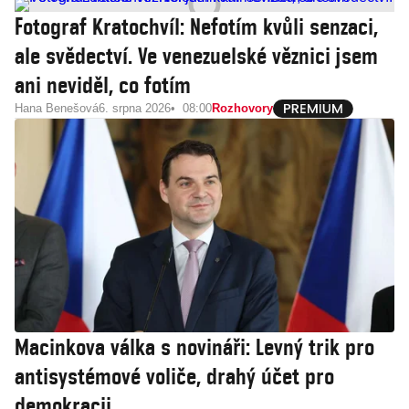
Fotograf Kratochvíl: Nefotím kvůli senzaci,
ale svědectví. Ve venezuelské věznici jsem
ani neviděl, co fotím
Hana Benešová
6. srpna 2026
08:00
Rozhovory
Macinkova válka s novináři: Levný trik pro
antisystémové voliče, drahý účet pro
demokracii