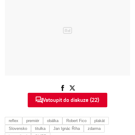
Vstoupit do diskuze (22)
reflex
premiér
obálka
Robert Fico
plakát
Slovensko
titulka
Jan Ignác Říha
zdarma