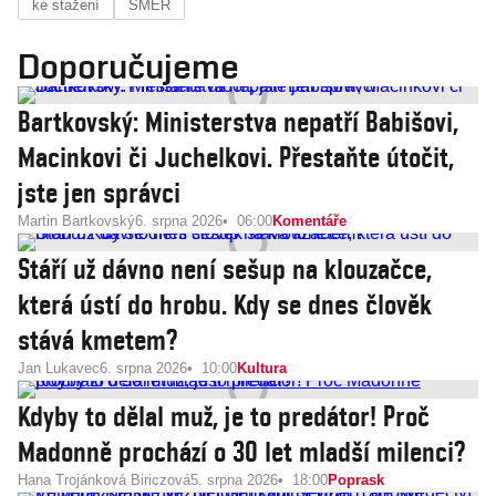
ke stažení
SMER
Doporučujeme
Bartkovský: Ministerstva nepatří Babišovi,
Macinkovi či Juchelkovi. Přestaňte útočit,
jste jen správci
Martin Bartkovský
6. srpna 2026
06:00
Komentáře
Stáří už dávno není sešup na klouzačce,
která ústí do hrobu. Kdy se dnes člověk
stává kmetem?
Jan Lukavec
6. srpna 2026
10:00
Kultura
Kdyby to dělal muž, je to predátor! Proč
Madonně prochází o 30 let mladší milenci?
Hana Trojánková Biriczová
5. srpna 2026
18:00
Poprask