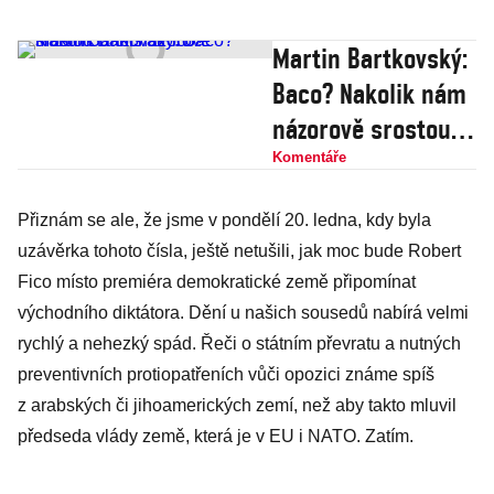
Martin Bartkovský:
Baco? Nakolik nám
názorově srostou
Babiš a Fico?
Komentáře
Přiznám se ale, že jsme v pondělí 20. ledna, kdy byla
uzávěrka tohoto čísla, ještě netušili, jak moc bude Robert
Fico místo premiéra demokratické země připomínat
východního diktátora. Dění u našich sousedů nabírá velmi
rychlý a nehezký spád. Řeči o státním převratu a nutných
preventivních protiopatřeních vůči opozici známe spíš
z arabských či jihoamerických zemí, než aby takto mluvil
předseda vlády země, která je v EU i NATO. Zatím.