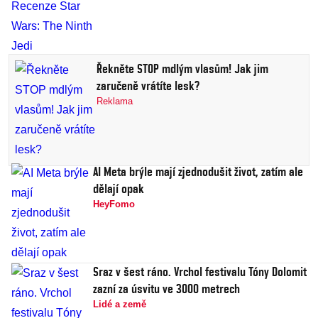
Řekněte STOP mdlým vlasům! Jak jim
zaručeně vrátíte lesk?
Reklama
AI Meta brýle mají zjednodušit život, zatím ale
dělají opak
HeyFomo
Sraz v šest ráno. Vrchol festivalu Tóny Dolomit
zazní za úsvitu ve 3000 metrech
Lidé a země