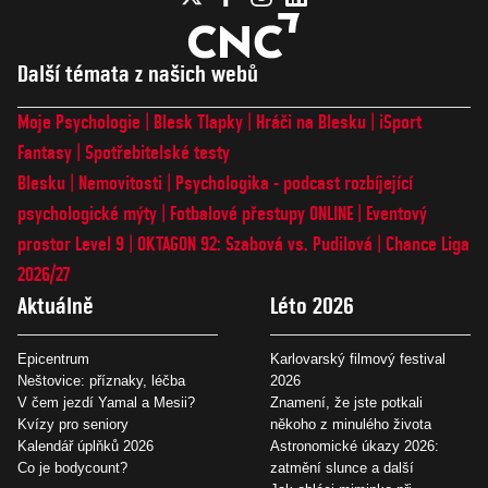
Další témata z našich webů
Moje Psychologie
Blesk Tlapky
Hráči na Blesku
iSport
Fantasy
Spotřebitelské testy
Blesku
Nemovitosti
Psychologika - podcast rozbíjející
psychologické mýty
Fotbalové přestupy ONLINE
Eventový
prostor Level 9
OKTAGON 92: Szabová vs. Pudilová
Chance Liga
2026/27
Aktuálně
Léto 2026
Epicentrum
Karlovarský filmový festival
Neštovice: příznaky, léčba
2026
V čem jezdí Yamal a Mesii?
Znamení, že jste potkali
Kvízy pro seniory
někoho z minulého života
Kalendář úplňků 2026
Astronomické úkazy 2026:
Co je bodycount?
zatmění slunce a další