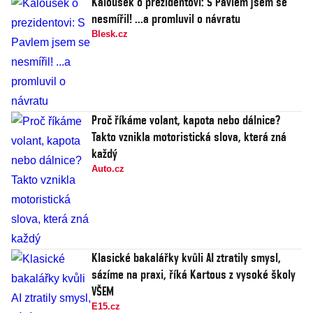
Kalousek o prezidentovi: S Pavlem jsem se
nesmířil! ...a promluvil o návratu
Blesk.cz
Proč říkáme volant, kapota nebo dálnice?
Takto vznikla motoristická slova, která zná
každý
Auto.cz
Klasické bakalářky kvůli AI ztratily smysl,
sázíme na praxi, říká Kartous z vysoké školy
VŠEM
E15.cz