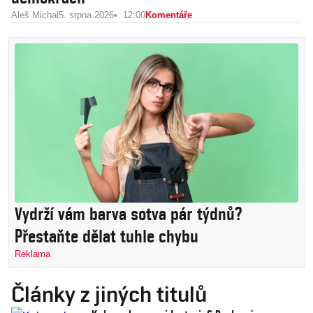
Aleš Michal
5. srpna 2026
12:00
Komentáře
Vydrží vám barva sotva pár týdnů?
Přestaňte dělat tuhle chybu
Reklama
Články z jiných titulů