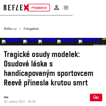
Předplatné
Reflex.cz
Fotogalerie
10
Fotogale
Tragické osudy modelek:
Osudová láska s
handicapovaným sportovcem
Reevě přinesla krutou smrt
mc
0
·
20. dubna 2022
06:30