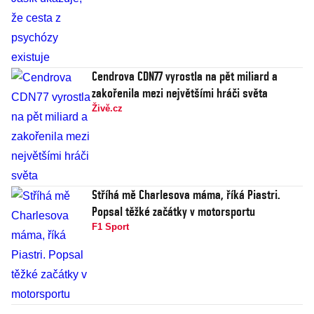
Cendrova CDN77 vyrostla na pět miliard a
zakořenila mezi největšími hráči světa
Živě.cz
Stříhá mě Charlesova máma, říká Piastri.
Popsal těžké začátky v motorsportu
F1 Sport