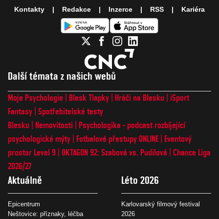
Kontakty
Redakce
Inzerce
RSS
Kariéra
Další témata z našich webů
Moje Psychologie
Blesk Tlapky
Hráči na Blesku
iSport
Fantasy
Spotřebitelské testy
Blesku
Nemovitosti
Psychologika - podcast rozbíjející
psychologické mýty
Fotbalové přestupy ONLINE
Eventový
prostor Level 9
OKTAGON 92: Szabová vs. Pudilová
Chance Liga
2026/27
Aktuálně
Léto 2026
Epicentrum
Karlovarský filmový festival
Neštovice: příznaky, léčba
2026