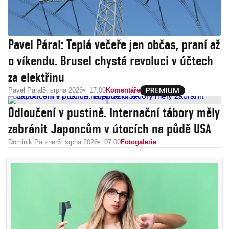
Pavel Páral: Teplá večeře jen občas, praní až
o víkendu. Brusel chystá revoluci v účtech
za elektřinu
Pavel Páral
5. srpna 2026
17:00
Komentáře
Odloučení v pustině. Internační tábory měly
zabránit Japoncům v útocích na půdě USA
Dominik Patzner
6. srpna 2026
07:00
Fotogalerie