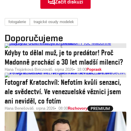
Začít diskuzi
fotogalerie
tragické osudy modelek
Doporučujeme
Kdyby to dělal muž, je to predátor! Proč
Madonně prochází o 30 let mladší milenci?
Hana Trojánková Biriczová
5. srpna 2026
18:00
Poprask
Fotograf Kratochvíl: Nefotím kvůli senzaci,
ale svědectví. Ve venezuelské věznici jsem
ani neviděl, co fotím
Hana Benešová
6. srpna 2026
08:00
Rozhovory