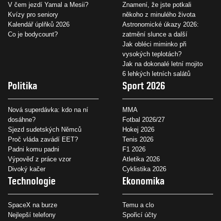
V čem jezdí Yamal a Mesii?
Znamení, že jste potkali
Kvízy pro seniory
někoho z minulého života
Kalendář úplňků 2026
Astronomické úkazy 2026:
Co je bodycount?
zatmění slunce a další
Jak obléci miminko při
vysokých teplotách?
Jak na dokonalé letní mojito
6 lehkých letních salátů
Politika
Sport 2026
Nová superdávka: kdo na ní
MMA
dosáhne?
Fotbal 2026/27
Sjezd sudetských Němců
Hokej 2026
Proč vláda zavádí EET?
Tenis 2026
Padni komu padni
F1 2026
Výpověď z práce vzor
Atletika 2026
Divoký kačer
Cyklistika 2026
Technologie
Ekonomika
SpaceX na burze
Temu a clo
Nejlepší telefony
Spořicí účty