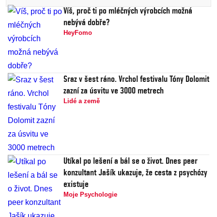
Víš, proč ti po mléčných výrobcích možná
nebývá dobře?
HeyFomo
Sraz v šest ráno. Vrchol festivalu Tóny Dolomit
zazní za úsvitu ve 3000 metrech
Lidé a země
Utíkal po lešení a bál se o život. Dnes peer
konzultant Jašík ukazuje, že cesta z psychózy
existuje
Moje Psychologie