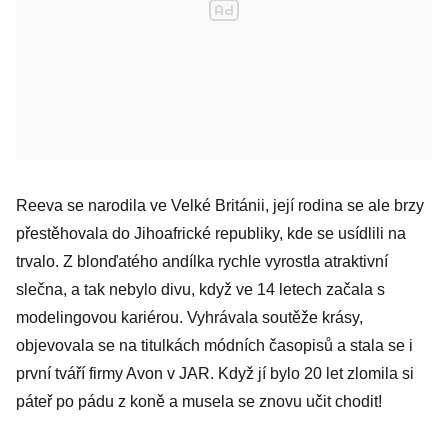
Reeva se narodila ve Velké Británii, její rodina se ale brzy
přestěhovala do Jihoafrické republiky, kde se usídlili na
trvalo. Z blonďatého andílka rychle vyrostla atraktivní
slečna, a tak nebylo divu, když ve 14 letech začala s
modelingovou kariérou. Vyhrávala soutěže krásy,
objevovala se na titulkách módních časopisů a stala se i
první tváří firmy Avon v JAR. Když jí bylo 20 let zlomila si
páteř po pádu z koně a musela se znovu učit chodit!