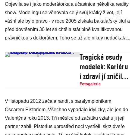
Objevila se i jako moderátorka a účastnice několika reality
show. Modelingu se věnovala celý svůj krátký život, její
vášní ale bylo právo - v roce 2005 získala bakalářský titul a
před dovršením 30 let se chtěla stát plně kvalifikovanou
právničkou s doktorátem. Toho se už ale nikdy nedočkala...
Tragické osudy
modelek: Kariéru
i zdraví jí zničil
heroin. Gia se
Fotogalerie
profetovala až k
V listopadu 2012 začala randit s paralympionikem
AIDS
Oscarem Pistoriem. Všechno vypadalo idylicky, ale jen do
Valentýna roku 2013. Tři měsíce od začátku vztahu ji její
partner zabil. Pistorius uprostřed noci vystřelil skrz dveře
do koupelny svého bytu. Tři ze čtyř kulek zasáhly Reevu,