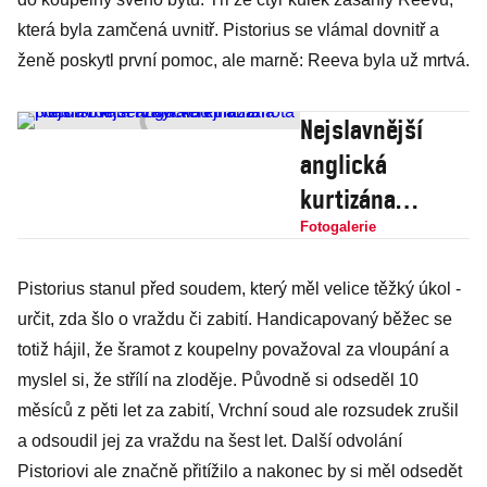
která byla zamčená uvnitř. Pistorius se vlámal dovnitř a
ženě poskytl první pomoc, ale marně: Reeva byla už mrtvá.
Nejslavnější
anglická
kurtizána
pohoršovala i
Fotogalerie
zhýralou Paříž.
Pistorius stanul před soudem, který měl velice těžký úkol -
Hlavní roli
určit, zda šlo o vraždu či zabití. Handicapovaný běžec se
sehrála veřejná
totiž hájil, že šramot z koupelny považoval za vloupání a
nahota
myslel si, že střílí na zloděje. Původně si odseděl 10
měsíců z pěti let za zabití, Vrchní soud ale rozsudek zrušil
a odsoudil jej za vraždu na šest let. Další odvolání
Pistoriovi ale značně přitížilo a nakonec by si měl odsedět