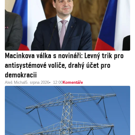
Macinkova válka s novináři: Levný trik pro
antisystémové voliče, drahý účet pro
demokracii
Aleš Michal
5. srpna 2026
12:00
Komentáře