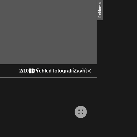
2
/
10
Přehled fotografií
Zavřít