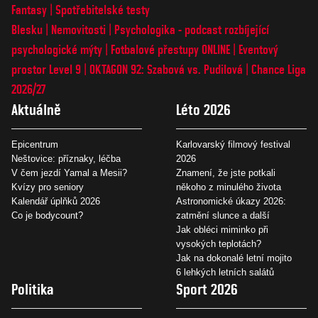
Fantasy
Spotřebitelské testy
Blesku
Nemovitosti
Psychologika - podcast rozbíjející
psychologické mýty
Fotbalové přestupy ONLINE
Eventový
prostor Level 9
OKTAGON 92: Szabová vs. Pudilová
Chance Liga
2026/27
Aktuálně
Léto 2026
Epicentrum
Karlovarský filmový festival
Neštovice: příznaky, léčba
2026
V čem jezdí Yamal a Mesii?
Znamení, že jste potkali
Kvízy pro seniory
někoho z minulého života
Kalendář úplňků 2026
Astronomické úkazy 2026:
Co je bodycount?
zatmění slunce a další
Jak obléci miminko při
vysokých teplotách?
Jak na dokonalé letní mojito
6 lehkých letních salátů
Politika
Sport 2026