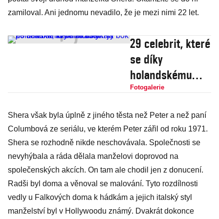
zamiloval. Ani jednomu nevadilo, že je mezi nimi 22 let.
29 celebrit, které
se díky
holandskému
umělci setkaly
Fotogalerie
bok po boku se
Shera však byla úplně z jiného těsta než Peter a než paní
svým mladším já
Columbová ze seriálu, ve kterém Peter zářil od roku 1971.
Shera se rozhodně nikde neschovávala. Společnosti se
nevyhýbala a ráda dělala manželovi doprovod na
společenských akcích. On tam ale chodil jen z donucení.
Radši byl doma a věnoval se malování. Tyto rozdílnosti
vedly u Falkových doma k hádkám a jejich italský styl
manželství byl v Hollywoodu známý. Dvakrát dokonce