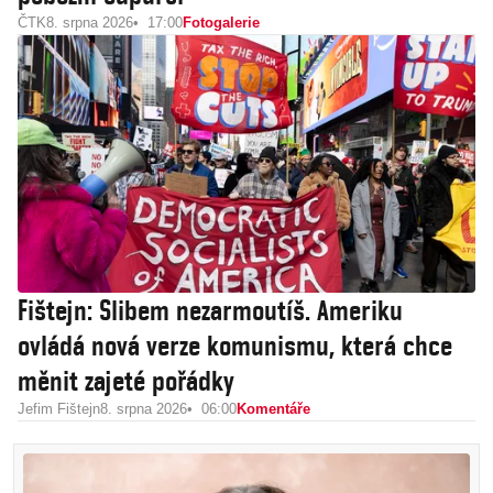
ČTK
8. srpna 2026
17:00
Fotogalerie
Fištejn: Slibem nezarmoutíš. Ameriku
ovládá nová verze komunismu, která chce
měnit zajeté pořádky
Jefim Fištejn
8. srpna 2026
06:00
Komentáře