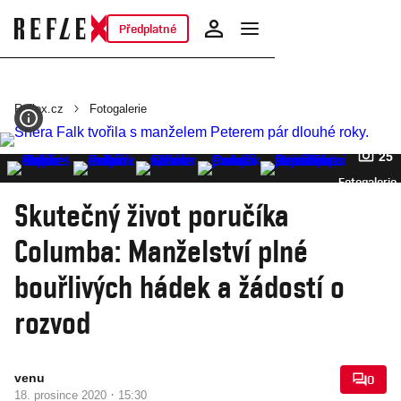
Předplatné
Reflex.cz
Fotogalerie
25
Fotogalerie
Skutečný život poručíka
Columba: Manželství plné
bouřlivých hádek a žádostí o
rozvod
venu
0
·
18. prosince 2020
15:30