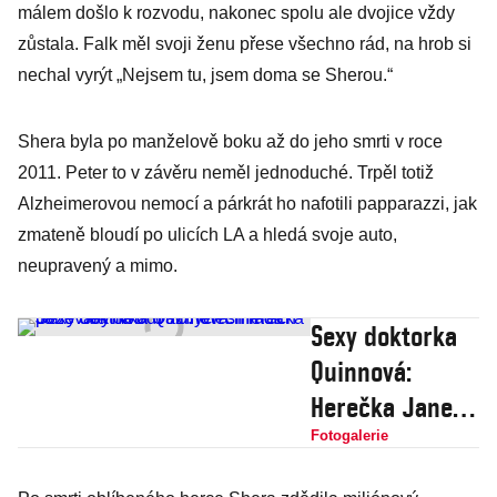
málem došlo k rozvodu, nakonec spolu ale dvojice vždy
zůstala. Falk měl svoji ženu přese všechno rád, na hrob si
nechal vyrýt „Nejsem tu, jsem doma se Sherou.“
Shera byla po manželově boku až do jeho smrti v roce
2011. Peter to v závěru neměl jednoduché. Trpěl totiž
Alzheimerovou nemocí a párkrát ho nafotili papparazzi, jak
zmateně bloudí po ulicích LA a hledá svoje auto,
neupravený a mimo.
Sexy doktorka
Quinnová:
Herečka Jane
Seymour v 70.
Fotogalerie
letech ráda