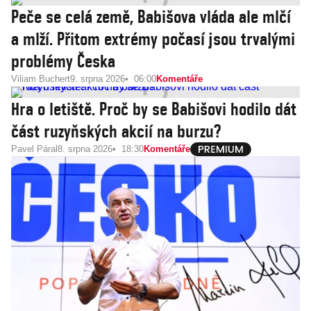
Peče se celá země, Babišova vláda ale mlčí
a mlží. Přitom extrémy počasí jsou trvalými
problémy Česka
Viliam Buchert
9. srpna 2026
06:00
Komentáře
Hra o letiště. Proč by se Babišovi hodilo dát
část ruzyňských akcií na burzu?
Pavel Páral
8. srpna 2026
18:30
Komentáře