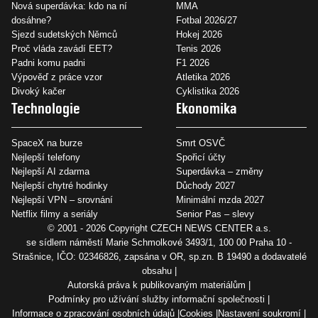
Nová superdávka: kdo na ní
MMA
dosáhne?
Fotbal 2026/27
Sjezd sudetských Němců
Hokej 2026
Proč vláda zavádí EET?
Tenis 2026
Padni komu padni
F1 2026
Výpověď z práce vzor
Atletika 2026
Divoký kačer
Cyklistika 2026
Technologie
Ekonomika
SpaceX na burze
Smrt OSVČ
Nejlepší telefony
Spořicí účty
Nejlepší AI zdarma
Superdávka – změny
Nejlepší chytré hodinky
Důchody 2027
Nejlepší VPN – srovnání
Minimální mzda 2027
Netflix filmy a seriály
Senior Pas – slevy
© 2001 - 2026 Copyright
CZECH NEWS CENTER a.s.
se sídlem náměstí Marie Schmolkové 3493/1, 100 00 Praha 10 -
Strašnice, IČO: 02346826, zapsána v OR, sp.zn. B 19490 a dodavatelé
obsahu
Autorská práva k publikovaným materiálům
Podmínky pro užívání služby informační společnosti
Informace o zpracování osobních údajů
Cookies
Nastavení soukromí