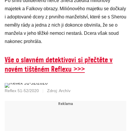
Po smrti oblíbeného herce Shera zdědila miliónový
pózovala na
majetek a Falkovy obrazy. Miliónového majetku se dočkaly
odvážných
i adoptované dcery z prvního manželství, které se s Sherou
snímcích
neměly rády a jedna z nich ji dokonce obvinila, že se o
manžela v jeho těžké nemoci nestará. Dcera však soud
nakonec prohrála.
Vše o slavném detektivovi si přečtěte v
novém tištěném Reflexu >>>
Reflex 51-52/2020
|
Zdroj: Archív