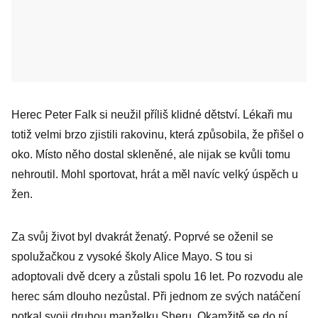
Herec Peter Falk si neužil příliš klidné dětství. Lékaři mu
totiž velmi brzo zjistili rakovinu, která způsobila, že přišel o
oko. Místo něho dostal skleněné, ale nijak se kvůli tomu
nehroutil. Mohl sportovat, hrát a měl navíc velký úspěch u
žen.
Za svůj život byl dvakrát ženatý. Poprvé se oženil se
spolužačkou z vysoké školy Alice Mayo. S tou si
adoptovali dvě dcery a zůstali spolu 16 let. Po rozvodu ale
herec sám dlouho nezůstal. Při jednom ze svých natáčení
potkal svoji druhou manželku Sheru. Okamžitě se do ní