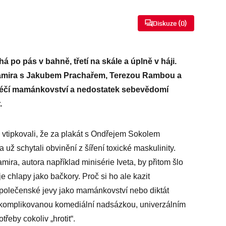
Diskuze (
0
)
 po pás v bahně, třetí na skále a úplně v háji.
Samira s Jakubem Prachařem, Terezou Rambou a
 léčí mamánkovství a nedostatek sebevědomí
.
i vtipkovali, že za plakát s Ondřejem Sokolem
už schytali obvinění z šíření toxické maskulinity.
ira, autora například minisérie Iveta, by přitom šlo
 chlapy jako bačkory. Proč si ho ale kazit
polečenské jevy jako mamánkovství nebo diktát
 nekomplikovanou komediální nadsázkou, univerzálním
řeby cokoliv „hrotit“.