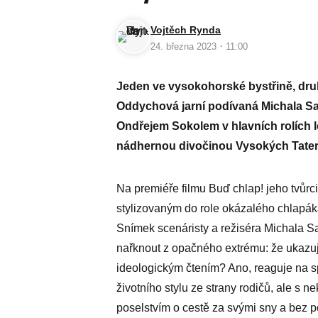
Vojtěch Rynda
·
24. března 2023
11:00
Jeden ve vysokohorské bystřině, druhá
Oddychová jarní podívaná Michala 
Ondřejem Sokolem v hlavních rolích
nádhernou divočinou Vysokých Tater
Na premiéře filmu Buď chlap! jeho tvůrc
stylizovaným do role okázalého chlapáka 
Snímek scenáristy a režiséra Michala Sam
nařknout z opačného extrému: že ukazuje
ideologickým čtením? Ano, reaguje na s
životního stylu ze strany rodičů, ale s
poselstvím o cestě za svými sny a bez pot