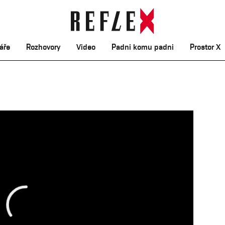
áře
Rozhovory
Video
Padni komu padni
Prostor X