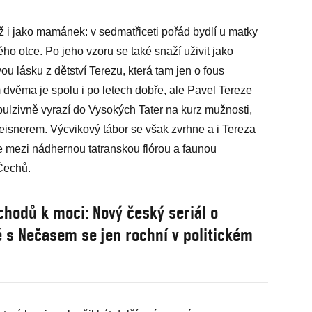
už i jako mamánek: v sedmatřiceti pořád bydlí u matky
ho otce. Po jeho vzoru se také snaží uživit jako
ou lásku z dětství Terezu, která tam jen o fous
 dvěma je spolu i po letech dobře, ale Pavel Tereze
pulzivně vyrazí do Vysokých Tater na kurz mužnosti,
nerem. Výcvikový tábor se však zvrhne a i Tereza
e mezi nádhernou tatranskou flórou a faunou
Čechů.
hodů k moci: Nový český seriál o
 s Nečasem se jen rochní v politickém