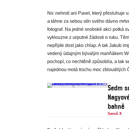
Nic nehrotí ani Pavel, který přesluhuje 
a táhne za sebou stín svého dávno mrtvé
fotograf. Na jedné snobské akci potká sv
vyklouzne z urputné žádosti o ruku. Těm
nepřijde dost jako chlap. A tak Jakub im
vedený údajným bývalým mariňákem Weis
pochopí, co nechtěně způsobila, a tak s
najednou motá trochu moc zbloudilých 
Sedm sc
Nagyové
bahně
Seroš X