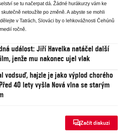
oselství se tu načerpat dá. Žádné hurákurzy vám ke
skutečně netoužíte po změně. A abyste se mohli
nedělejte v Tatrách, Slováci by o lehkovážnosti Čehúnů
omedií ročně.
ná událost: Jiří Havelka natáčel další
film, jenže mu nakonec ujel vlak
al vodsuď, hajzle je jako výplod chorého
Před 40 lety vyšla Nová vlna se starým
m
Začít diskuzi