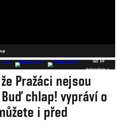
cop
10
Fotogalerie
 že Pražáci nejsou
 Buď chlap! vypráví o
můžete i před