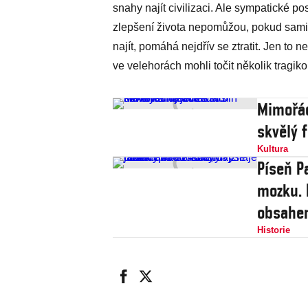
snahy najít civilizaci. Ale sympatické p
zlepšení života nepomůžou, pokud sami 
najít, pomáhá nejdřív se ztratit. Jen to 
ve velehorách mohli točit několik tragik
Mimořád
skvělý 
Kultura
Píseň P
mozku. 
obsahe
Historie