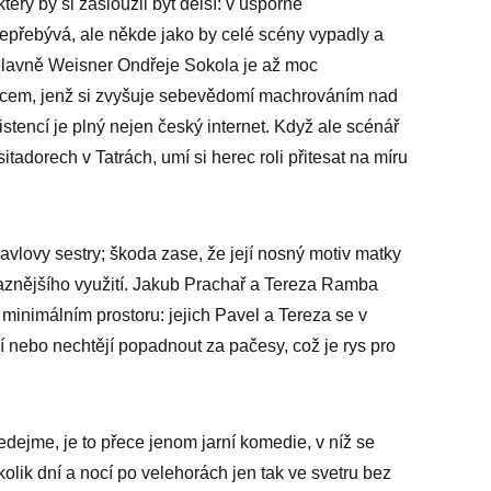
erý by si zasloužil být delší: v úsporné
epřebývá, ale někde jako by celé scény vypadly a
 Hlavně Weisner Ondřeje Sokola je až moc
ncem, jenž si zvyšuje sebevědomí machrováním nad
istencí je plný nejen český internet. Když ale scénář
adorech v Tatrách, umí si herec roli přitesat na míru
avlovy sestry; škoda zase, že její nosný motiv matky
ýraznějšího využití. Jakub Prachař a Tereza Ramba
 minimálním prostoru: jejich Pavel a Tereza se v
jí nebo nechtějí popadnout za pačesy, což je rys pro
dejme, je to přece jenom jarní komedie, v níž se
kolik dní a nocí po velehorách jen tak ve svetru bez