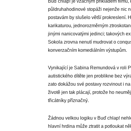
Buď chlap! je vzácným příkladem filmu, kt
půldruhahodinové stopáži nejenže nic n
postavám by slušelo větší prokreslení.
karikaturou, jednorozměrným ztroskota
jinými nanicovatými jedinci; takových ex
Sokola zrovna nenutí mudrovat o conqusit
konverzačním komediálním výstupům.
Vynikající je Sabina Remundová v roli P
autistického dítěte jen problikne bez v
zato dokážou své postavy rozvinout i na
životě jen tak plácají, protože ho neumě
třicátníky příznačný.
Žádnou velkou logiku v Buď chlap! nehle
hlavní hrdina může ztratit a potloukat ně