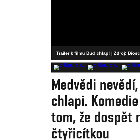
Trailer k filmu Buď chlap!
| Zdroj: Bios
Medvědi nevědí,
chlapi. Komedie
tom, že dospět 
čtyřicítkou