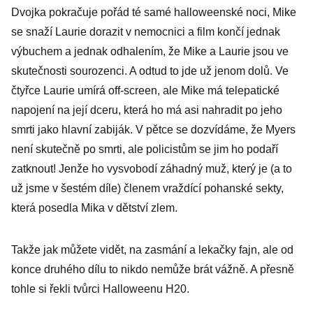
Dvojka pokračuje pořád té samé halloweenské noci, Mike
se snaží Laurie dorazit v nemocnici a film končí jednak
výbuchem a jednak odhalením, že Mike a Laurie jsou ve
skutečnosti sourozenci. A odtud to jde už jenom dolů. Ve
čtyřce Laurie umírá off-screen, ale Mike má telepatické
napojení na její dceru, která ho má asi nahradit po jeho
smrti jako hlavní zabiják. V pětce se dozvídáme, že Myers
není skutečně po smrti, ale policistům se jim ho podaří
zatknout! Jenže ho vysvobodí záhadný muž, který je (a to
už jsme v šestém díle) členem vraždící pohanské sekty,
která posedla Mika v dětství zlem.
Takže jak můžete vidět, na zasmání a lekačky fajn, ale od
konce druhého dílu to nikdo nemůže brát vážně. A přesně
tohle si řekli tvůrci Halloweenu H20.