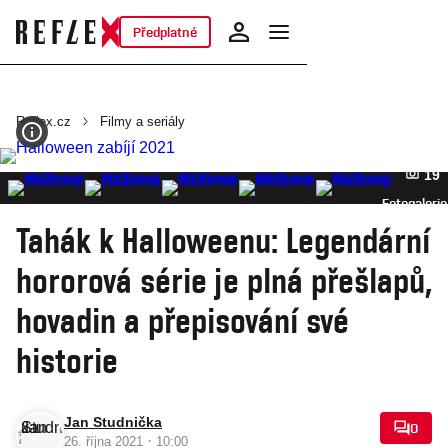
Předplatné
Reflex.cz
Filmy a seriály
19
Fotogalerie
Tahák k Halloweenu: Legendární
hororová série je plná přešlapů,
hovadin a přepisování své
historie
Jan Studnička
0
·
26. října 2021
10:00