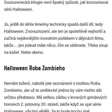
Sourozenecká trilogie není špatný způsob, jak konzumovat
sérii Halloween.
Jo, ještě do téhle timeliny technicky spadá další díl, tedy
Halloween: Znovuzrození, ale ten je spolehlivě nejhorší a
začíná nejdivnějším incestním polibkem v dějinách filmu,
takže… jen pokud máte něco, čím se oblbnete. Třeba sirup
na kašel. Nebo okenu.
Halloween Roba Zombieho
Nemám tušení, nakolik jste seznámeni s tvorbou Roba
Zombieho, ale už to umělecké jméno by vám mohlo dát
určitou představu. Má velkou zálibu v krvavých grindových
hororech 2. poloviny 20. století, takže když se ujal série
Halloween, všichni věděli, že to bude trochu jiné.