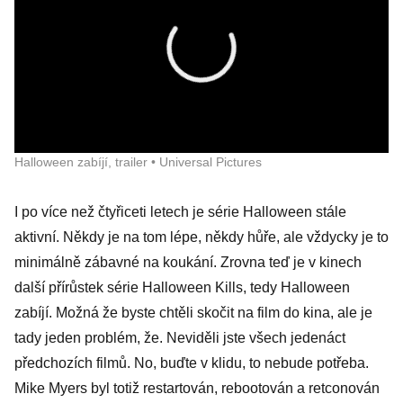
Halloween zabíjí, trailer • Universal Pictures
I po více než čtyřiceti letech je série Halloween stále
aktivní. Někdy je na tom lépe, někdy hůře, ale vždycky je to
minimálně zábavné na koukání. Zrovna teď je v kinech
další přírůstek série Halloween Kills, tedy Halloween
zabíjí. Možná že byste chtěli skočit na film do kina, ale je
tady jeden problém, že. Neviděli jste všech jedenáct
předchozích filmů. No, buďte v klidu, to nebude potřeba.
Mike Myers byl totiž restartován, rebootován a retconován