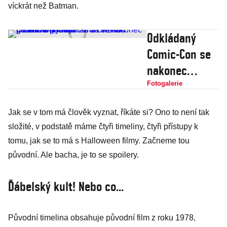
víckrát než Batman.
Odkládaný
Comic-Con se
nakonec
podařil a
Fotogalerie
přilákal lidi z
Jak se v tom má člověk vyznat, říkáte si? Ono to není tak
celého Česka.
složité, v podstatě máme čtyři timeliny, čtyři přístupy k
Podívejte se
tomu, jak se to má s Halloween filmy. Začneme tou
na velkou
původní. Ale bacha, je to se spoilery.
galerii
kostýmů
Ďábelský kult! Nebo co...
Původní timelina obsahuje původní film z roku 1978,