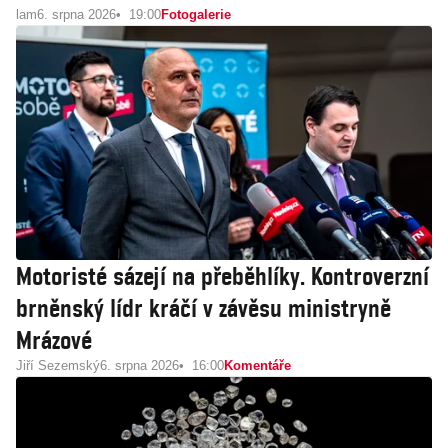
lam
6. srpna 2026
19:00
Fotogalerie
Motoristé sázejí na přeběhlíky. Kontroverzní
brněnský lídr kráčí v závěsu ministryně
Mrázové
Jiří Sezemský
6. srpna 2026
16:00
Komentáře