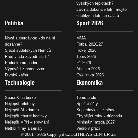
vysokých teplotách?
Jak na dokonalé letní mojito
6 lehkých letních salátů
Politika
Sport 2026
Nová superdávka: kdo na ní
MMA
dosáhne?
Fotbal 2026/27
Sjezd sudetských Němců
Hokej 2026
Proč vláda zavádí EET?
Tenis 2026
Padni komu padni
F1 2026
Výpověď z práce vzor
Atletika 2026
Divoký kačer
Cyklistika 2026
Technologie
Ekonomika
SpaceX na burze
Temu a clo
Nejlepší telefony
Spořicí účty
Nejlepší AI zdarma
Superdávka – změny
Nejlepší chytré hodinky
Chybějící roky k důchodu
Nejlepší VPN – srovnání
Minimální mzda 2027
Netflix filmy a seriály
Vedro v práci
© 2001 - 2026 Copyright
CZECH NEWS CENTER a.s.