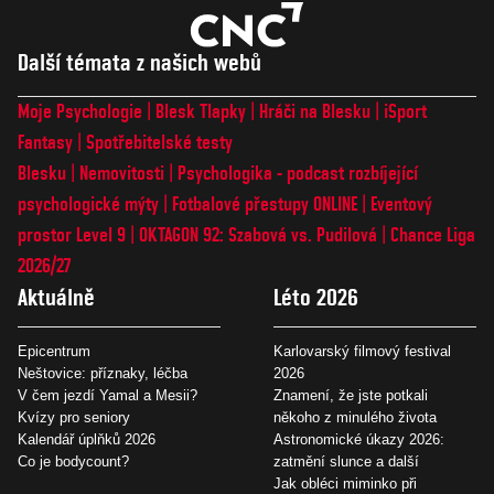
Další témata z našich webů
Moje Psychologie
Blesk Tlapky
Hráči na Blesku
iSport
Fantasy
Spotřebitelské testy
Blesku
Nemovitosti
Psychologika - podcast rozbíjející
psychologické mýty
Fotbalové přestupy ONLINE
Eventový
prostor Level 9
OKTAGON 92: Szabová vs. Pudilová
Chance Liga
2026/27
Aktuálně
Léto 2026
Epicentrum
Karlovarský filmový festival
Neštovice: příznaky, léčba
2026
V čem jezdí Yamal a Mesii?
Znamení, že jste potkali
Kvízy pro seniory
někoho z minulého života
Kalendář úplňků 2026
Astronomické úkazy 2026:
Co je bodycount?
zatmění slunce a další
Jak obléci miminko při