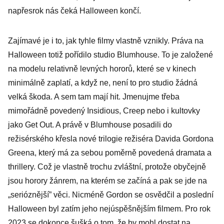
napřesrok nás čeká Halloween končí.
Zajímavé je i to, jak tyhle filmy vlastně vznikly. Práva na
Halloween totiž pořídilo studio Blumhouse. To je založené
na modelu relativně levných hororů, které se v kinech
minimálně zaplatí, a když ne, není to pro studio žádná
velká škoda. A sem tam mají hit. Jmenujme třeba
mimořádně povedený Insidious, Creep nebo i kultovky
jako Get Out. A právě v Blumhouse posadili do
režisérského křesla nové trilogie režiséra Davida Gordona
Greena, který má za sebou poměrně povedená dramata a
thrillery. Což je vlastně trochu zvláštní, protože obyčejně
jsou horory žánrem, na kterém se začíná a pak se jde na
„serióznější” věci. Nicméně Gordon se osvědčil a poslední
Halloween byl zatím jeho nejúspěšnějším filmem. Pro rok
2023 se dokonce šušká o tom, že by mohl dostat na