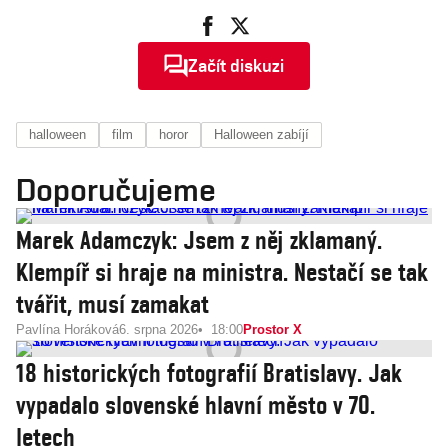
Začít diskuzi
halloween
film
horor
Halloween zabíjí
Doporučujeme
Marek Adamczyk: Jsem z něj zklamaný.
Klempíř si hraje na ministra. Nestačí se tak
tvářit, musí zamakat
Pavlína Horáková
6. srpna 2026
18:00
Prostor X
18 historických fotografií Bratislavy. Jak
vypadalo slovenské hlavní město v 70.
letech