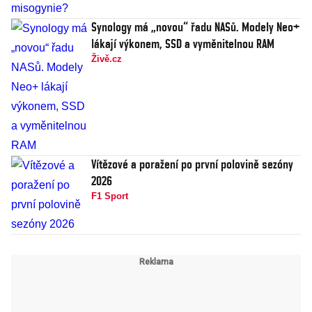
Synology má „novou“ řadu NASů. Modely Neo+
lákají výkonem, SSD a vyměnitelnou RAM
Živě.cz
Vítězové a poražení po první polovině sezóny
2026
F1 Sport