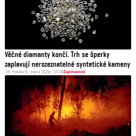
Věčné diamanty končí. Trh se šperky
zaplavují nerozeznatelné syntetické kameny
Jiří Holubec
6. srpna 2026
15:00
Zajímavosti