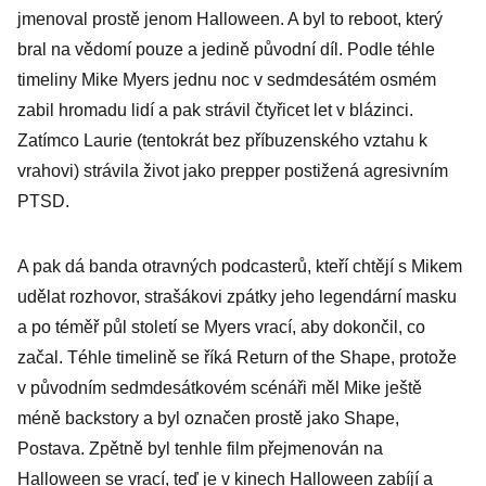
jmenoval prostě jenom Halloween. A byl to reboot, který
bral na vědomí pouze a jedině původní díl. Podle téhle
timeliny Mike Myers jednu noc v sedmdesátém osmém
zabil hromadu lidí a pak strávil čtyřicet let v blázinci.
Zatímco Laurie (tentokrát bez příbuzenského vztahu k
vrahovi) strávila život jako prepper postižená agresivním
PTSD.
A pak dá banda otravných podcasterů, kteří chtějí s Mikem
udělat rozhovor, strašákovi zpátky jeho legendární masku
a po téměř půl století se Myers vrací, aby dokončil, co
začal. Téhle timelině se říká Return of the Shape, protože
v původním sedmdesátkovém scénáři měl Mike ještě
méně backstory a byl označen prostě jako Shape,
Postava. Zpětně byl tenhle film přejmenován na
Halloween se vrací, teď je v kinech Halloween zabíjí a