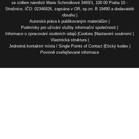
se sídlem náměstí Marie Schmolkové 3493/1, 100 00 Praha 10 -
Strašnice, IČO: 02346826, zapsána v OR, sp.zn. B 19490 a dodavatelé
obsahu
Autorská práva k publikovaným materiálům
Podmínky pro užívání služby informační společnosti
Informace o zpracování osobních údajů
Cookies
Nastavení soukromí
Vlastnická struktura
Jednotná kontaktní místa / Single Points of Contact
Etický kodex
Povinně zveřejňované informace