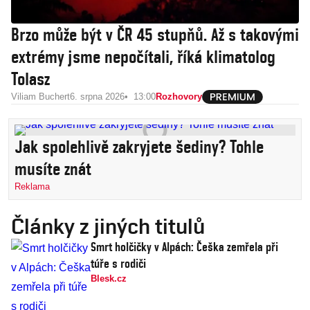
Brzo může být v ČR 45 stupňů. Až s takovými
extrémy jsme nepočítali, říká klimatolog
Tolasz
Viliam Buchert
6. srpna 2026
13:00
Rozhovory
Jak spolehlivě zakryjete šediny? Tohle
musíte znát
Reklama
Články z jiných titulů
Smrt holčičky v Alpách: Češka zemřela při
túře s rodiči
Blesk.cz