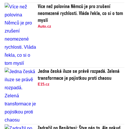
Více než polovina Němců je pro zrušení
neomezené rychlosti. Vláda řekla, co si o tom
myslí
Auto.cz
Jedna česká iluze se právě rozpadá. Zelená
transformace je pojistkou proti chaosu
E15.cz
Zadražil po Besiktasi: Štve nás to. Ale pokud