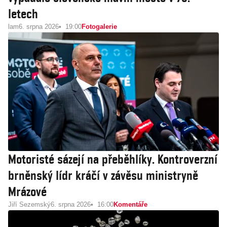
letech
lam
6. srpna 2026
19:00
Fotogalerie
Motoristé sázejí na přeběhlíky. Kontroverzní
brněnský lídr kráčí v závěsu ministryně
Mrázové
Jiří Sezemský
6. srpna 2026
16:00
Komentáře