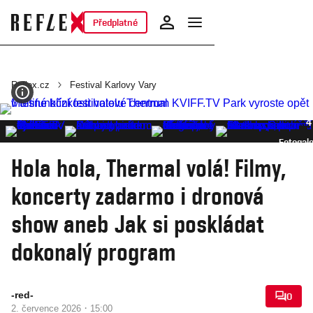
Předplatné
Reflex.cz
Festival Karlovy Vary
4
Fotogale
Hola hola, Thermal volá! Filmy,
koncerty zadarmo i dronová
show aneb Jak si poskládat
dokonalý program
-red-
0
·
2. července 2026
15:00