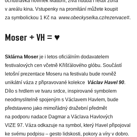
ochutnávka novinek Mattoni, živá hudba i relax zóna
v areálu kina. Vstupenky na promítání můžete koupit
za symbolickou 1 Kč na
www.obeckyselka.cz/rezervace#
.
Moser + VH = ♥
Sklárna Moser
je i letos oficiál­ním dodavatelem
festivalových cen včetně Křišťálového glóbu. Součástí
letošní prezentace Moseru na festivalu bude rovněž
unikátní váza z připravované kolekce
Václav Havel 90
.
Dílo s hrdlem ve tvaru srdce, inspirované symbolem
neodmyslitelně spojeným s Václavem Havlem, bude
představeno jako mimořádný dražební předmět
na podporu nadace Dagmar a Václava Havlových
VIZE 97. Váza odkazuje na symbol, který Havel připojoval
ke svému podpisu – gesto lidskosti, pokory a víry v dobro.