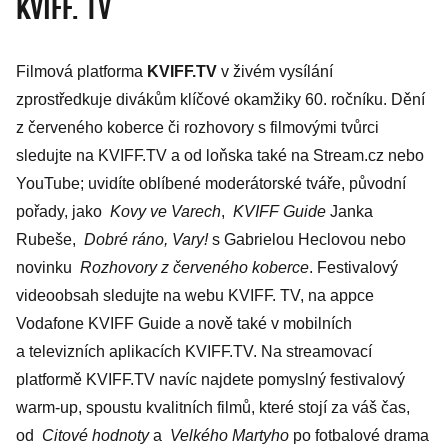
KVIFF. TV
Hoffmana. Byl
to jeho
Filmová platforma
KVIFF.TV
v živém vysílání
nejmilovanější
zprostředkuje divákům klíčové okamžiky 60. ročníku. Dění
herec
z červeného koberce či rozhovory s filmovými tvůrci
sledujte na ­KVIFF.TV a od loňska také na Stream.cz nebo
YouTube; uvidíte oblíbené moderátorské tváře, původní
pořady, jako
Kovy ve Varech
,
KVIFF Guide
Janka
Rubeše,
Dobré ráno, Vary!
s Gabrielou Heclovou nebo
novinku
Rozhovory z červeného koberce
. Festivalový
video­obsah sledujte na webu KVIFF. TV, na appce
Vodafone KVIFF Guide a nově také v mobilních
a televizních aplikacích KVIFF.TV. Na streamovací
platformě KVIFF.TV navíc najdete pomyslný festivalový
warm-up, spoustu kvalitních filmů, které stojí za váš čas,
od
Citové hodnoty
a
Velkého Martyho
po fotbalové drama