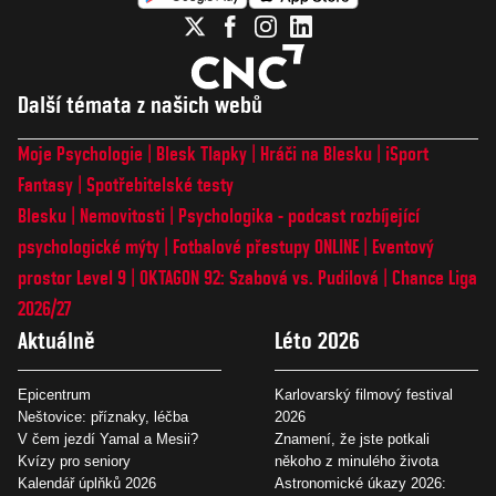
Další témata z našich webů
Moje Psychologie
Blesk Tlapky
Hráči na Blesku
iSport
Fantasy
Spotřebitelské testy
Blesku
Nemovitosti
Psychologika - podcast rozbíjející
psychologické mýty
Fotbalové přestupy ONLINE
Eventový
prostor Level 9
OKTAGON 92: Szabová vs. Pudilová
Chance Liga
2026/27
Aktuálně
Léto 2026
Epicentrum
Karlovarský filmový festival
Neštovice: příznaky, léčba
2026
V čem jezdí Yamal a Mesii?
Znamení, že jste potkali
Kvízy pro seniory
někoho z minulého života
Kalendář úplňků 2026
Astronomické úkazy 2026: