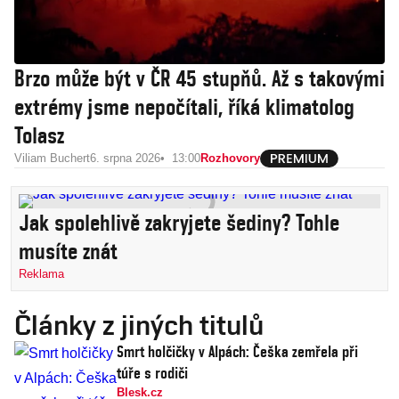
Brzo může být v ČR 45 stupňů. Až s takovými
extrémy jsme nepočítali, říká klimatolog
Tolasz
Viliam Buchert
6. srpna 2026
13:00
Rozhovory
Jak spolehlivě zakryjete šediny? Tohle
musíte znát
Reklama
Články z jiných titulů
Smrt holčičky v Alpách: Češka zemřela při
túře s rodiči
Blesk.cz