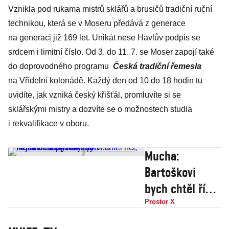
Vznikla pod rukama mistrů sklářů a brusičů tradiční ruční
technikou, která se v Moseru předává z generace
na generaci již 169 let. Unikát nese Havlův podpis se
srdcem i limitní číslo. Od 3. do 11. 7. se Moser zapojí také
do doprovodného programu
Česká tradiční řemesla
na Vřídelní kolonádě. Každý den od 10 do 18 hodin tu
uvidíte, jak vzniká český křišťál, promluvíte si se
sklářskými mistry a dozvíte se o možnostech studia
i rekvalifikace v oboru.
Mucha:
Bartoškovi
bych chtěl říct,
že se nám
Prostor X
povedlo přivést