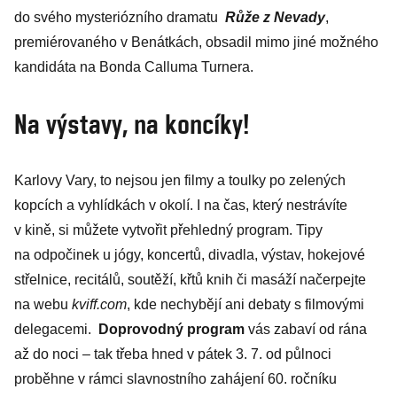
do svého mysteriózního dramatu
Růže z Nevady
,
premiérovaného v Benátkách, obsadil mimo jiné možného
kandidáta na Bonda Calluma Turnera.
Na výstavy, na koncíky!
Karlovy Vary, to nejsou jen filmy a toulky po zelených
kopcích a vyhlídkách v okolí. I na čas, který nestrávíte
v kině, si můžete vytvořit přehledný program. Tipy
na odpočinek u jógy, koncertů, divadla, výstav, hokejové
střelnice, recitálů, soutěží, křtů knih či masáží načerpejte
na webu
kviff.com
, kde nechybějí ani debaty s filmovými
delegacemi.
Doprovodný program
vás zabaví od rána
až do noci – tak třeba hned v pátek 3. 7. od půlnoci
proběhne v rámci slavnostního zahájení 60. ročníku