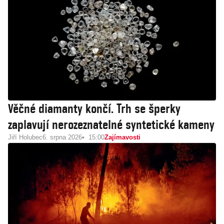
Věčné diamanty končí. Trh se šperky
zaplavují nerozeznatelné syntetické kameny
Jiří Holubec
6. srpna 2026
15:00
Zajímavosti