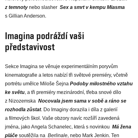
z temnoty
nebo slasher
Sex a smrt v kempu Miasma
s Gillian Anderson.
Imagina podráždí vaši
představivost
Sekce Imagina se věnuje experimentálním poryvům
kinematografie a letos nabízí tři světové premiéry, včetně
portrétu umělce Miloše Šejna
Podoby milostného vztahu
ke světu
, a tři premiéry mezinárodní, třeba snové dílo
z Nizozemska
Nocovala jsem sama v sobě a ráno se
rozhodla zůstat
. Do Imaginy dorazila i díla z galerií
a filmových škol. Vaše obzory navíc rozšíří zavedená
jména, jako Angela Schanelec, která s novinkou
Má žena
pláče
soutěžila na
Berlinale
, nebo Mark Jenkin. Ten