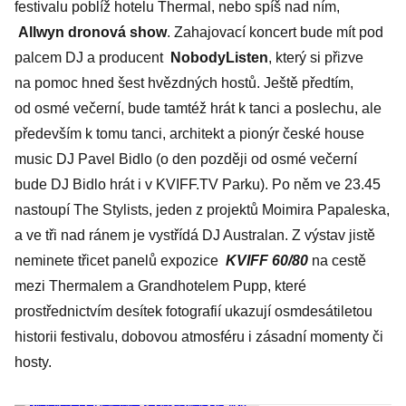
festivalu poblíž hotelu Thermal, nebo spíš nad ním,
Allwyn dronová show
. Zahajovací koncert bude mít pod
palcem DJ a producent
NobodyListen
, který si přizve
na pomoc hned šest hvězdných hostů. Ještě předtím,
od osmé večerní, bude tamtéž hrát k tanci a poslechu, ale
především k tomu tanci, architekt a pionýr české house
music DJ Pavel Bidlo (o den později od osmé večerní
bude DJ Bidlo hrát i v KVIFF.TV Parku). Po něm ve 23.45
nastoupí The Stylists, jeden z projektů Moi­mira Papaleska,
a ve tři nad ránem je vystřídá DJ Australan. Z výstav jistě
neminete třicet panelů expozice
KVIFF 60/80
na cestě
mezi Thermalem a Grandhotelem Pupp, které
prostřednictvím desítek fotografií ukazují osmdesátiletou
historii festivalu, dobovou atmosféru i zásadní momenty či
hosty.