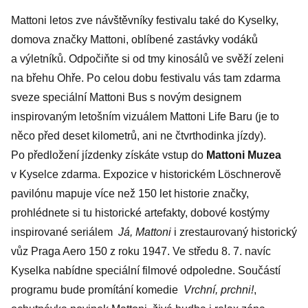
Mattoni letos zve návštěvníky festivalu také do Kyselky,
domova značky Mattoni, oblíbené zastávky vodáků
a výletníků. Odpočiňte si od tmy kinosálů ve svěží zeleni
na břehu Ohře. Po celou dobu festivalu vás tam zdarma
sveze speciální Mattoni Bus s novým designem
inspirovaným letošním vizuálem Mattoni Life Baru (je to
něco před deset kilometrů, ani ne čtvrthodinka jízdy).
Po předložení jízdenky získáte vstup do
Mattoni Muzea
v Kyselce zdarma. Expozice v historickém Löschnerově
pavilónu mapuje více než 150 let historie značky,
prohlédnete si tu historické artefakty, dobové kostýmy
inspirované seriálem
Já, Mattoni
i zrestaurovaný historický
vůz Praga Aero 150 z roku 1947. Ve středu 8. 7. navíc
Kyselka nabídne speciální filmové odpoledne. Součástí
programu bude promítání komedie
Vrchní, prchni!
,