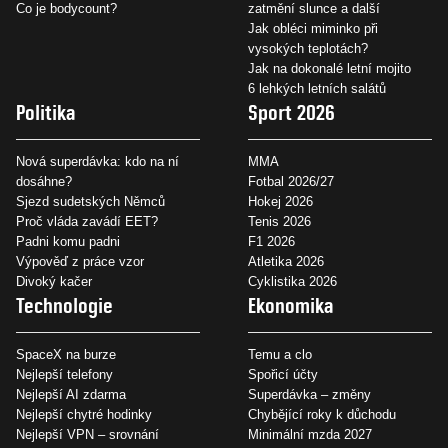
Co je bodycount?
zatmění slunce a další
Jak obléci miminko při
vysokých teplotách?
Jak na dokonalé letní mojito
6 lehkých letních salátů
Politika
Sport 2026
Nová superdávka: kdo na ní
MMA
dosáhne?
Fotbal 2026/27
Sjezd sudetských Němců
Hokej 2026
Proč vláda zavádí EET?
Tenis 2026
Padni komu padni
F1 2026
Výpověď z práce vzor
Atletika 2026
Divoký kačer
Cyklistika 2026
Technologie
Ekonomika
SpaceX na burze
Temu a clo
Nejlepší telefony
Spořicí účty
Nejlepší AI zdarma
Superdávka – změny
Nejlepší chytré hodinky
Chybějící roky k důchodu
Nejlepší VPN – srovnání
Minimální mzda 2027