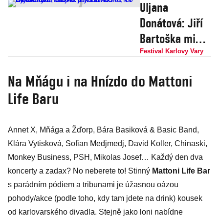
Uljana
Donátová: Jiří
Bartoška mi
moc chybí,
Festival Karlovy Vary
stejně jako Eva
Na Mňágu i na Hnízdo do Mattoni
Zaoralová.
Life Baru
Často myslím
na to, co by mi
řekli
Annet X, Mňága a Žďorp, Bára Basiková & Basic Band,
Klára Vytisková, Sofian Medjmedj, David Koller, Chinaski,
Monkey Business, PSH, Mikolas Josef… Každý den dva
koncerty a zadax? No neberete to! Stinný
Mattoni Life Bar
s parádním pódiem a tribunami je úžasnou oázou
pohody/akce (podle toho, kdy tam jdete na drink) kousek
od karlovarského divadla. Stejně jako loni nabídne