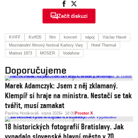
Začít diskuzi
KVIFF
Kviff26
film
koncert
nápoj
Václav Havel
Mezinárodní filmový festival Karlovy Vary
Hotel Thermal
Mattoni 1873
MOSER
Vodafone
Doporučujeme
Marek Adamczyk: Jsem z něj zklamaný.
Klempíř si hraje na ministra. Nestačí se tak
tvářit, musí zamakat
Pavlína Horáková
6. srpna 2026
18:00
Prostor X
18 historických fotografií Bratislavy. Jak
vypadalo slovenské hlavní město v 70.