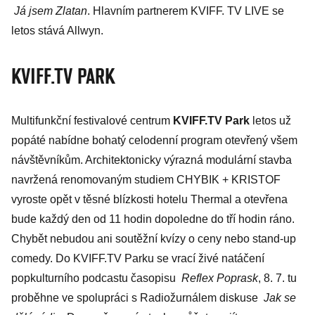
Já jsem Zlatan
. Hlavním partnerem KVIFF. TV LIVE se
letos stává Allwyn.
KVIFF.TV PARK
Multifunkční festivalové centrum
KVIFF.TV Park
letos už
popáté nabídne bohatý celodenní program otevřený všem
návštěvníkům. Architektonicky výrazná modulární stavba
navržená renomovaným studiem CHYBIK + KRISTOF
vyroste opět v těsné blízkosti hotelu Thermal a otevřena
bude každý den od 11 hodin dopoledne do tří hodin ráno.
Chybět nebudou ani soutěžní kvízy o ceny nebo stand-up
comedy. Do KVIFF.TV Parku se vrací živé natáčení
popkulturního podcastu časopisu
Reflex Poprask
, 8. 7. tu
proběhne ve spolupráci s Radio­žurnálem diskuse
Jak se