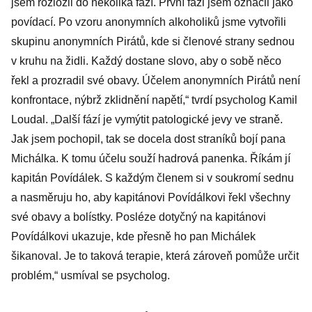
jsem rozložil do několika fází. První fázi jsem označil jako
povídací. Po vzoru anonymních alkoholiků jsme vytvořili
skupinu anonymních Pirátů, kde si členové strany sednou
v kruhu na židli. Každý dostane slovo, aby o sobě něco
řekl a prozradil své obavy. Účelem anonymních Pirátů není
konfrontace, nýbrž zklidnění napětí,“ tvrdí psycholog Kamil
Loudal. „Další fází je vymýtit patologické jevy ve straně.
Jak jsem pochopil, tak se docela dost straníků bojí pana
Michálka. K tomu účelu souží hadrová panenka. Říkám jí
kapitán Povídálek. S každým členem si v soukromí sednu
a nasměruju ho, aby kapitánovi Povídálkovi řekl všechny
své obavy a bolístky. Posléze dotyčný na kapitánovi
Povídálkovi ukazuje, kde přesně ho pan Michálek
šikanoval. Je to taková terapie, která zároveň pomůže určit
problém,“ usmíval se psycholog.