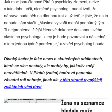
Jak moc jsou členové Pirátů psychicky zlomení, nelze
v tuto dobu určit, nicméně psycholog Loudal tvrdí, že
náprava bude běh na dlouhou trať a už teď je jisté, že na to
nebude sám stačit. „Musíme vytvořit menší podpůrný tým.
Ti nejproblematičtější členové dokonce dostanou svého
vlastního psychologa, který je bude pozorovat a následně
o tom jednou týdně poreferuje,“ uzavřel psycholog Loudal.
Divoký kačer je fake news o skutečných událostech,
které se sice nestaly, ale mohly by, jakkoliv znějí
neuvěřitelně. U Pirátů (zatím) hadrová panenka
zásadní roli nehraje, jinak ale
v této straně vymýšlejí
zvláštních věcí dost
.
Žena na seznamce
hledala muže.