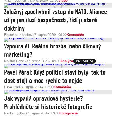
Viliam Buchert
7. srpna 2026
12:00
Video
Zalužnyj zpochybnil vstup do NATO. Aliance
už je jen iluzí bezpečnosti, řídí ji staré
doktríny
Ekaterina Kanakova
7. srpna 2026
06:00
Komentáře
Vzpoura AI. Reálná hrozba, nebo šikovný
marketing?
Kryštof Pavelka
7. srpna 2026
08:00
Analýza
Pavel Páral: Když politici staví byty, tak to
dost stojí a moc rychle to nejde
Pavel Páral
7. srpna 2026
07:00
Komentáře
Jak vypadá opravdová hysterie?
Prohlédněte si historické fotografie
Radka Typltová
7. srpna 2026
09:00
Fotogalerie