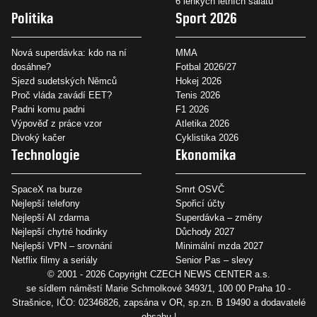
6 lehkých letních salátů
Politika
Sport 2026
Nová superdávka: kdo na ní
MMA
dosáhne?
Fotbal 2026/27
Sjezd sudetských Němců
Hokej 2026
Proč vláda zavádí EET?
Tenis 2026
Padni komu padni
F1 2026
Výpověď z práce vzor
Atletika 2026
Divoký kačer
Cyklistika 2026
Technologie
Ekonomika
SpaceX na burze
Smrt OSVČ
Nejlepší telefony
Spořicí účty
Nejlepší AI zdarma
Superdávka – změny
Nejlepší chytré hodinky
Důchody 2027
Nejlepší VPN – srovnání
Minimální mzda 2027
Netflix filmy a seriály
Senior Pas – slevy
© 2001 - 2026 Copyright
CZECH NEWS CENTER a.s.
se sídlem náměstí Marie Schmolkové 3493/1, 100 00 Praha 10 -
Strašnice, IČO: 02346826, zapsána v OR, sp.zn. B 19490 a dodavatelé
obsahu