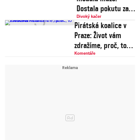
Dostala pokutu za
diskriminaci žen
Divoký kačer
Pirátská koalice v
Praze: Život vám
zdražíme, proč, to
ale nevíme
Komentáře