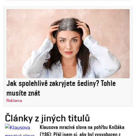
Jak spolehlivě zakryjete šediny? Tohle
musíte znát
Reklama
Články z jiných titulů
Klausova mrazivá slova na pohřbu Knížáka
(†86): Přál jsem si, aby byl vysvobozen z