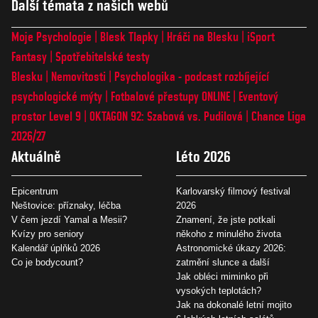
Další témata z našich webů
Moje Psychologie
Blesk Tlapky
Hráči na Blesku
iSport
Fantasy
Spotřebitelské testy
Blesku
Nemovitosti
Psychologika - podcast rozbíjející
psychologické mýty
Fotbalové přestupy ONLINE
Eventový
prostor Level 9
OKTAGON 92: Szabová vs. Pudilová
Chance Liga
2026/27
Aktuálně
Léto 2026
Epicentrum
Karlovarský filmový festival
Neštovice: příznaky, léčba
2026
V čem jezdí Yamal a Mesii?
Znamení, že jste potkali
Kvízy pro seniory
někoho z minulého života
Kalendář úplňků 2026
Astronomické úkazy 2026:
Co je bodycount?
zatmění slunce a další
Jak obléci miminko při
vysokých teplotách?
Jak na dokonalé letní mojito