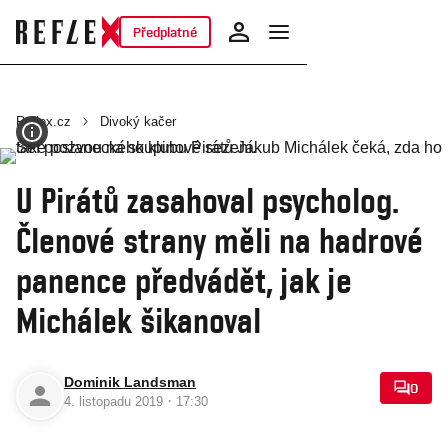
Předplatné
Reflex.cz
Divoký kačer
U Pirátů zasahoval psycholog.
Členové strany měli na hadrové
panence předvádět, jak je
Michálek šikanoval
Dominik Landsman
0
·
4. listopadu 2019
17:30