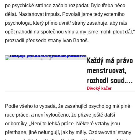
po psychické stránce začala rozpadat. Bylo třeba něco
dělat. Nastartovat impuls. Povolali jsme tedy externího
psychologa, který přímo uvnitř strany zasahuje, aby nás
opět nahodil na společnou vlnu a my jsme mohli plout dál,“
prozradil předseda strany Ivan Bartoš.
Každý má právo
menstruovat,
rozhodl soud.
Firmy musí
Divoký kačer
prodávat
Podle všeho to vypadá, že zasahující psycholog má plné
tampony pro
ruce práce, a není vyloučeno, že přizve ještě další
muže i další
odborníky. „Není to lehká práce. Některé vztahy jsou
pohlaví
přetrhané, jiné nefungují, jak by měly. Ozdravování strany