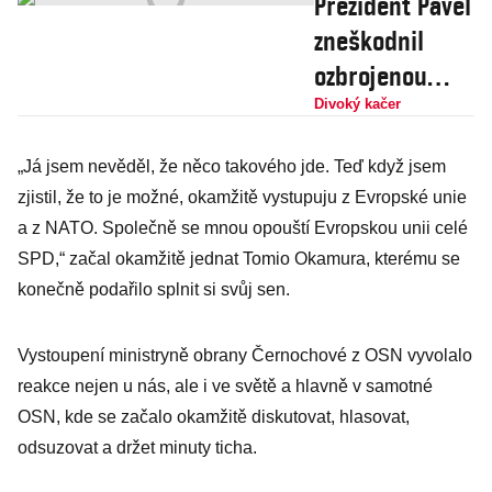
Prezident Pavel
zneškodnil
ozbrojenou
hradní stráž
Divoký kačer
bojovým
„Já jsem nevěděl, že něco takového jde. Teď když jsem
praporem. Byla
zjistil, že to je možné, okamžitě vystupuju z Evropské unie
to jatka, hlásí
a z NATO. Společně se mnou opouští Evropskou unii celé
svědci
SPD,“ začal okamžitě jednat Tomio Okamura, kterému se
masakru
konečně podařilo splnit si svůj sen.
Vystoupení ministryně obrany Černochové z OSN vyvolalo
reakce nejen u nás, ale i ve světě a hlavně v samotné
OSN, kde se začalo okamžitě diskutovat, hlasovat,
odsuzovat a držet minuty ticha.