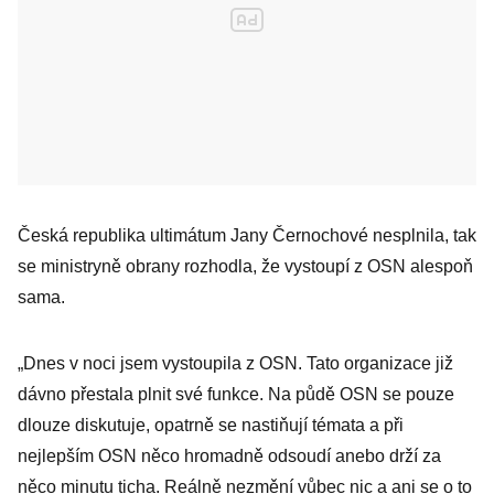
Česká republika ultimátum Jany Černochové nesplnila, tak
se ministryně obrany rozhodla, že vystoupí z OSN alespoň
sama.
„Dnes v noci jsem vystoupila z OSN. Tato organizace již
dávno přestala plnit své funkce. Na půdě OSN se pouze
dlouze diskutuje, opatrně se nastiňují témata a při
nejlepším OSN něco hromadně odsoudí anebo drží za
něco minutu ticha. Reálně nezmění vůbec nic a ani se o to