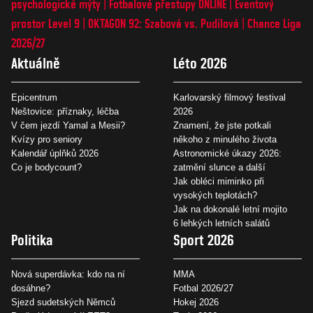
psychologické mýty
Fotbalové přestupy ONLINE
Eventový
prostor Level 9
OKTAGON 92: Szabová vs. Pudilová
Chance Liga
2026/27
Aktuálně
Léto 2026
Epicentrum
Karlovarský filmový festival
Neštovice: příznaky, léčba
2026
V čem jezdí Yamal a Mesii?
Znamení, že jste potkali
Kvízy pro seniory
někoho z minulého života
Kalendář úplňků 2026
Astronomické úkazy 2026:
Co je bodycount?
zatmění slunce a další
Jak obléci miminko při
vysokých teplotách?
Jak na dokonalé letní mojito
6 lehkých letních salátů
Politika
Sport 2026
Nová superdávka: kdo na ní
MMA
dosáhne?
Fotbal 2026/27
Sjezd sudetských Němců
Hokej 2026