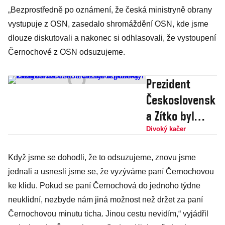
„Bezprostředně po oznámení, že česká ministryně obrany
vystupuje z OSN, zasedalo shromáždění OSN, kde jsme
dlouze diskutovali a nakonec si odhlasovali, že vystoupení
Černochové z OSN odsuzujeme.
Prezident
Československ
a Zítko byl
zadržen na
Divoký kačer
území České
Když jsme se dohodli, že to odsuzujeme, znovu jsme
republiky.
jednali a usnesli jsme se, že vyzýváme paní Černochovou
Československ
ke klidu. Pokud se paní Černochová do jednoho týdne
o zvažuje
neuklidní, nezbyde nám jiná možnost než držet za paní
vojenské
Černochovou minutu ticha. Jinou cestu nevidím,“ vyjádřil