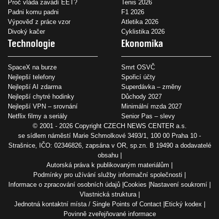
Proč vláda zavádí EET?
Tenis 2026
Padni komu padni
F1 2026
Výpověď z práce vzor
Atletika 2026
Divoký kačer
Cyklistika 2026
Technologie
Ekonomika
SpaceX na burze
Smrt OSVČ
Nejlepší telefony
Spořicí účty
Nejlepší AI zdarma
Superdávka – změny
Nejlepší chytré hodinky
Důchody 2027
Nejlepší VPN – srovnání
Minimální mzda 2027
Netflix filmy a seriály
Senior Pas – slevy
© 2001 - 2026 Copyright
CZECH NEWS CENTER a.s.
se sídlem náměstí Marie Schmolkové 3493/1, 100 00 Praha 10 -
Strašnice, IČO: 02346826, zapsána v OR, sp.zn. B 19490 a dodavatelé
obsahu
Autorská práva k publikovaným materiálům
Podmínky pro užívání služby informační společnosti
Informace o zpracování osobních údajů
Cookies
Nastavení soukromí
Vlastnická struktura
Jednotná kontaktní místa / Single Points of Contact
Etický kodex
Povinně zveřejňované informace