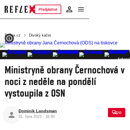
Předplatné
Reflex.cz
Divoký kačer
Fotogal
Ministryně obrany Černochová v
noci z neděle na pondělí
vystoupila z OSN
Dominik Landsman
20
·
31. října 2023
18:30