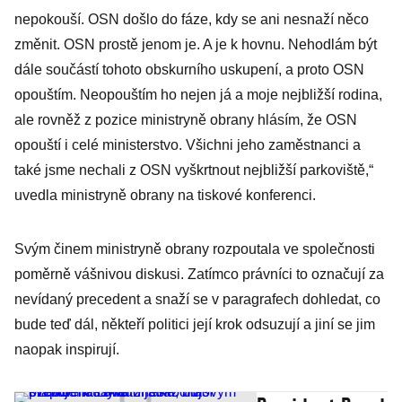
nepokouší. OSN došlo do fáze, kdy se ani nesnaží něco
změnit. OSN prostě jenom je. A je k hovnu. Nehodlám být
dále součástí tohoto obskurního uskupení, a proto OSN
opouštím. Neopouštím ho nejen já a moje nejbližší rodina,
ale rovněž z pozice ministryně obrany hlásím, že OSN
opouští i celé ministerstvo. Všichni jeho zaměstnanci a
také jsme nechali z OSN vyškrtnout nejbližší parkoviště,“
uvedla ministryně obrany na tiskové konferenci.
Svým činem ministryně obrany rozpoutala ve společnosti
poměrně vášnivou diskusi. Zatímco právníci to označují za
nevídaný precedent a snaží se v paragrafech dohledat, co
bude teď dál, někteří politici její krok odsuzují a jiní se jim
naopak inspirují.