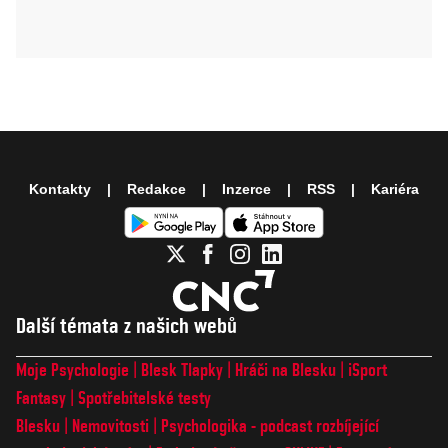
Kontakty
Redakce
Inzerce
RSS
Kariéra
Další témata z našich webů
Moje Psychologie
Blesk Tlapky
Hráči na Blesku
iSport
Fantasy
Spotřebitelské testy
Blesku
Nemovitosti
Psychologika - podcast rozbíjející