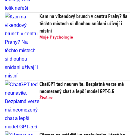
Kam na víkendový brunch v centru Prahy? Na
těchto místech si dlouhou snídani užívají i
místní
Moje Psychologie
ChatGPT teď neunavíte. Bezplatná verze má
neomezený chat a lepší model GPT-5.6
Živě.cz
Câmara se vyjádřil ke spekulacím, které ho