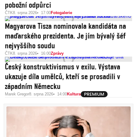
pobožní odpůrci
ČTK
8. srpna 2026
17:00
Fotogalerie
Magyarova Tisza nominovala kandidáta na
maďarského prezidenta. Je jím bývalý šéf
nejvyššího soudu
ČTK
8. srpna 2026
16:00
Zprávy
Český konstruktivismus v exilu. Výstava
ukazuje díla umělců, kteří se prosadili v
západním Německu
Marek Gregor
8. srpna 2026
14:00
Kultura