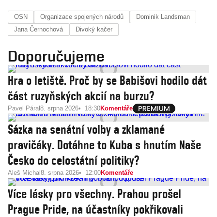
OSN
Organizace spojených národů
Dominik Landsman
Jana Černochová
Divoký kačer
Doporučujeme
Hra o letiště. Proč by se Babišovi hodilo dát
část ruzyňských akcií na burzu?
Pavel Páral
8. srpna 2026
18:30
Komentáře
Sázka na senátní volby a zklamané
pravičáky. Dotáhne to Kuba s hnutím Naše
Česko do celostátní politiky?
Aleš Michal
8. srpna 2026
12:00
Komentáře
Více lásky pro všechny. Prahou prošel
Prague Pride, na účastníky pokřikovali