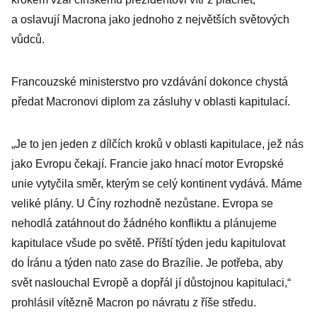
vhodili lístek,
a oslavují Macrona jako jednoho z největších světových
že nikoho na
vůdců.
místě
nezastihli
Francouzské ministerstvo pro vzdávání dokonce chystá
předat Macronovi diplom za zásluhy v oblasti kapitulací.
„Je to jen jeden z dílčích kroků v oblasti kapitulace, jež nás
jako Evropu čekají. Francie jako hnací motor Evropské
unie vytyčila směr, kterým se celý kontinent vydává. Máme
veliké plány. U Číny rozhodně nezůstane. Evropa se
nehodlá zatáhnout do žádného konfliktu a plánujeme
kapitulace všude po světě. Příští týden jedu kapitulovat
do Íránu a týden nato zase do Brazílie. Je potřeba, aby
svět naslouchal Evropě a dopřál jí důstojnou kapitulaci,“
prohlásil vítězně Macron po návratu z říše středu.