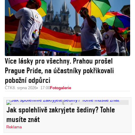
Více lásky pro všechny. Prahou prošel
Prague Pride, na účastníky pokřikovali
pobožní odpůrci
ČTK
8. srpna 2026
17:00
Fotogalerie
Jak spolehlivě zakryjete šediny? Tohle
musíte znát
Reklama