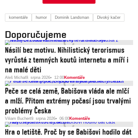
komentáře
humor
Dominik Landsman
Divoký kačer
Doporučujeme
Násilí bez motivu. Nihilistický terorismus
vyrůstá z temných koutů internetu a míří i
na malé děti
Aleš Michal
9. srpna 2026
12:00
Komentáře
Peče se celá země, Babišova vláda ale mlčí
a mlží. Přitom extrémy počasí jsou trvalými
problémy Česka
Viliam Buchert
9. srpna 2026
06:00
Komentáře
Hra o letiště. Proč by se Babišovi hodilo dát