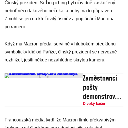
Čínský prezident Si Ťin-pching byl očividně zaskočený,
neboť něco takového nečekal a nebyl na to připraven.
Zmohl se jen na křečovitý úsměv a poplácání Macrona
po rameni.
Když mu Macron předal servilně v hlubokém předklonu
symbolický klíč od Paříže, čínský prezident se nervózně
rozhlížel, jestli někde nezahlédne skrytou kameru.
Zaměstnanci
pošty
demonstrovali,
ale nikdo
Divoký kačer
nedorazil. Do
Francouzská média tvrdí, že Macron tímto překvapivým
schránky
krokem vzal čínskému prezidentovi vítr z plachet,