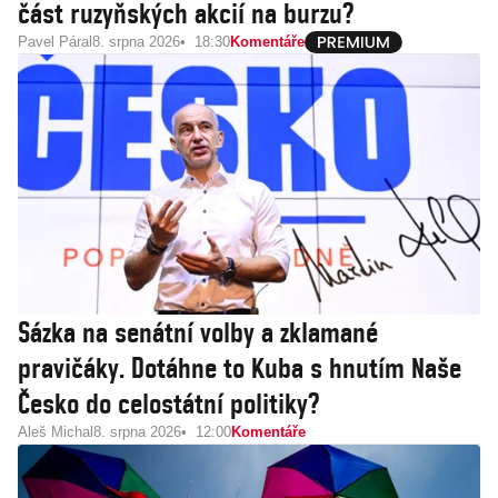
část ruzyňských akcií na burzu?
Pavel Páral
8. srpna 2026
18:30
Komentáře
Sázka na senátní volby a zklamané
pravičáky. Dotáhne to Kuba s hnutím Naše
Česko do celostátní politiky?
Aleš Michal
8. srpna 2026
12:00
Komentáře