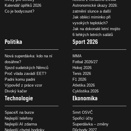
Kalendář úplňků 2026
Astronomické úkazy 2026:
Co je bodycount?
zatmění slunce a další
Jak obléci miminko při
vysokých teplotách?
Jak na dokonalé letní mojito
6 lehkých letních salátů
Politika
Sport 2026
Nová superdávka: kdo na ní
MMA
dosáhne?
Fotbal 2026/27
Sjezd sudetských Němců
Hokej 2026
Proč vláda zavádí EET?
Tenis 2026
Padni komu padni
F1 2026
Výpověď z práce vzor
Atletika 2026
Divoký kačer
Cyklistika 2026
Technologie
Ekonomika
SpaceX na burze
Smrt OSVČ
Nejlepší telefony
Spořicí účty
Nejlepší AI zdarma
Superdávka – změny
Nejlepší chytré hodinky
Důchody 2027