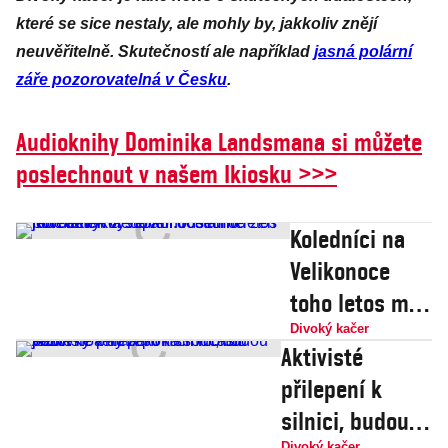
které se sice nestaly, ale mohly by, jakkoliv znějí
neuvěřitelně. Skutečností ale například
jasná polární
záře pozorovatelná v Česku
.
Audioknihy Dominika Landsmana si můžete
poslechnout v našem Ikiosku >>>
Koledníci na
Velikonoce
toho letos moc
nevykoledovali
Divoký kačer
Aktivisté
. Písemné
přilepení k
povolení k
silnici, budou
vyšupání
Divoký kačer