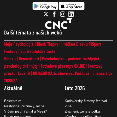
Další témata z našich webů
Moje Psychologie
Blesk Tlapky
Hráči na Blesku
iSport
Fantasy
Spotřebitelské testy
Blesku
Nemovitosti
Psychologika - podcast rozbíjející
psychologické mýty
Fotbalové přestupy ONLINE
Eventový
prostor Level 9
OKTAGON 92: Szabová vs. Pudilová
Chance Liga
2026/27
Aktuálně
Léto 2026
Epicentrum
Karlovarský filmový festival
Neštovice: příznaky, léčba
2026
V čem jezdí Yamal a Mesii?
Znamení, že jste potkali
Kvízy pro seniory
někoho z minulého života