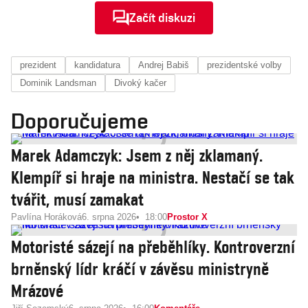
Začít diskuzi
prezident
kandidatura
Andrej Babiš
prezidentské volby
Dominik Landsman
Divoký kačer
Doporučujeme
Marek Adamczyk: Jsem z něj zklamaný.
Klempíř si hraje na ministra. Nestačí se tak
tvářit, musí zamakat
Pavlína Horáková
6. srpna 2026
18:00
Prostor X
Motoristé sázejí na přeběhlíky. Kontroverzní
brněnský lídr kráčí v závěsu ministryně
Mrázové