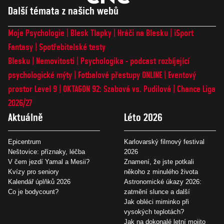
Další témata z našich webů
Moje Psychologie
Blesk Tlapky
Hráči na Blesku
iSport
Fantasy
Spotřebitelské testy
Blesku
Nemovitosti
Psychologika - podcast rozbíjející
psychologické mýty
Fotbalové přestupy ONLINE
Eventový
prostor Level 9
OKTAGON 92: Szabová vs. Pudilová
Chance Liga
2026/27
Aktuálně
Léto 2026
Epicentrum
Karlovarský filmový festival
Neštovice: příznaky, léčba
2026
V čem jezdí Yamal a Mesii?
Znamení, že jste potkali
Kvízy pro seniory
někoho z minulého života
Kalendář úplňků 2026
Astronomické úkazy 2026:
Co je bodycount?
zatmění slunce a další
Jak obléci miminko při
vysokých teplotách?
Jak na dokonalé letní mojito