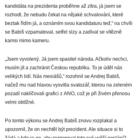
kandidáta na prezidenta proběhne až zítra, já jsem se
rozhodl, že nebudu čekat na nějaké schvalování, které
beztak řídím já, a oznámím svou kandidaturu teď,“ na chvíli
se Babiš vzpamatoval, setřel slzy a zadíval se vítězně
kamsi mimo kameru.
„Jsem vyvolený. Já jsem spasitel národa. Ačkoliv nechci,
musím jít a zachránit Českou republiku. To je úděl nás
velikých lidí. Nás mesiášů,“ rozohnil se Andrej Babiš,
načež mu nad hlavou vysvitla svatozář, kterou na zeleném
pozadí naklíčovali grafici z ANO, což je při živém přenosu
velmi obtížné.
Po tomto výkonu se Andrej Babiš znovu rozplakal a
upozornil, že on nechtěl být prezident. Ale situace si to
žádá a kdo je on, aby rozporoval toto své vyšší poslání?