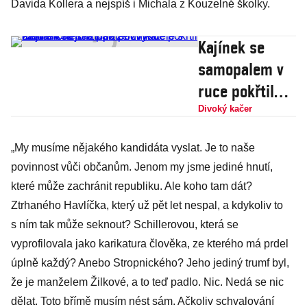
Davida Kollera a nejspíš i Michala z Kouzelné školky.
Kajínek se
samopalem v
ruce pokřtil
album Ortelu a
Divoký kačer
pak ze zvyku
„My musíme nějakého kandidáta vyslat. Je to naše
zastřelil
povinnost vůči občanům. Jenom my jsme jediné hnutí,
nejbližšího
které může zachránit republiku. Ale koho tam dát?
podnikatele s
Ztrhaného Havlíčka, který už pět let nespal, a kdykoliv to
ochrankou
s ním tak může seknout? Schillerovou, která se
vyprofilovala jako karikatura člověka, ze kterého má prdel
úplně každý? Anebo Stropnického? Jeho jediný trumf byl,
že je manželem Žilkové, a to teď padlo. Nic. Nedá se nic
dělat. Toto břímě musím nést sám. Ačkoliv schvalování