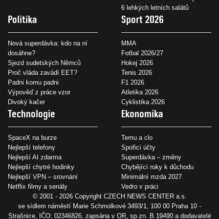
6 lehkých letních salátů
Politika
Sport 2026
Nová superdávka: kdo na ní
MMA
dosáhne?
Fotbal 2026/27
Sjezd sudetských Němců
Hokej 2026
Proč vláda zavádí EET?
Tenis 2026
Padni komu padni
F1 2026
Výpověď z práce vzor
Atletika 2026
Divoký kačer
Cyklistika 2026
Technologie
Ekonomika
SpaceX na burze
Temu a clo
Nejlepší telefony
Spořicí účty
Nejlepší AI zdarma
Superdávka – změny
Nejlepší chytré hodinky
Chybějící roky k důchodu
Nejlepší VPN – srovnání
Minimální mzda 2027
Netflix filmy a seriály
Vedro v práci
© 2001 - 2026 Copyright
CZECH NEWS CENTER a.s.
se sídlem náměstí Marie Schmolkové 3493/1, 100 00 Praha 10 -
Strašnice, IČO: 02346826, zapsána v OR, sp.zn. B 19490 a dodavatelé