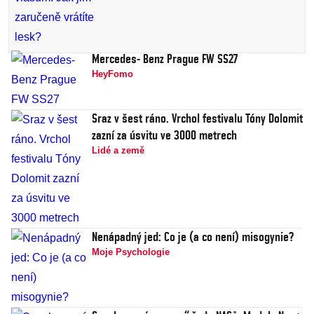
Mercedes- Benz Prague FW SS27
HeyFomo
Sraz v šest ráno. Vrchol festivalu Tóny Dolomit
zazní za úsvitu ve 3000 metrech
Lidé a země
Nenápadný jed: Co je (a co není) misogynie?
Moje Psychologie