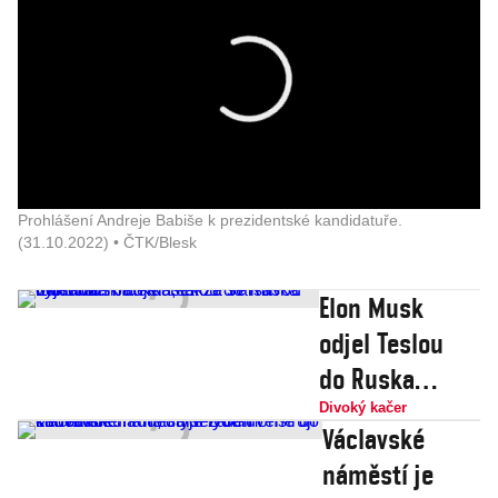
Prohlášení Andreje Babiše k prezidentské kandidatuře.
(31.10.2022) • ČTK/Blesk
Elon Musk
odjel Teslou
do Ruska
vyjednat mír.
Divoký kačer
Václavské
Kousek
náměstí je
za Varšavou