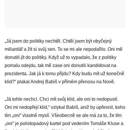
„Já jsem do politiky nechtěl. Chtěl jsem být obyčejný
miliardář a žít si svůj sen. To se mi ale nepodařilo. Oni mě
donutili jít do politiky. Když už to vypadalo, že z politiky
pomalu odejdu, tak mě zase oni donutili kandidovat na
prezidenta. Jak já k tomu přijdu? Kdy budu mít už konečně
klid?“ plakal Andrej Babiš v přímém přenosu na Nově.
„Já tohle nechci. Chci mít svůj klid, ale oni to nedopustí.
Oni mi nedopřejí klid,“ vzlykal Babiš, aniž by upřesnil, koho
tím „oni“ vlastně myslí. Všeobecně se ale má za to, že tím
„oni“ je polistopadový kartel pod vedením Tomáše Kluse a