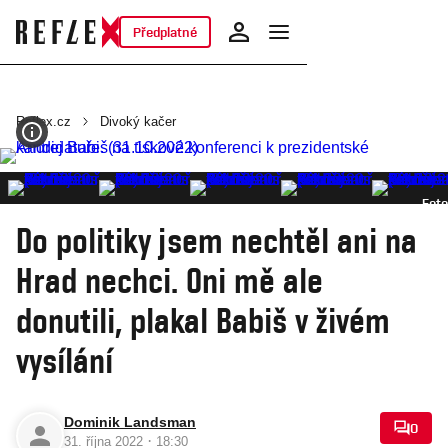
Předplatné
Reflex.cz
Divoký kačer
Foto
Do politiky jsem nechtěl ani na
Hrad nechci. Oni mě ale
donutili, plakal Babiš v živém
vysílání
Dominik Landsman
0
·
31. října 2022
18:30