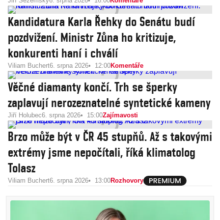
Jiří Sezemský
6. srpna 2026
16:00
Komentáře
Kandidatura Karla Řehky do Senátu budí
pozdvižení. Ministr Zůna ho kritizuje,
konkurenti haní i chválí
Viliam Buchert
6. srpna 2026
12:00
Komentáře
Věčné diamanty končí. Trh se šperky
zaplavují nerozeznatelné syntetické kameny
Jiří Holubec
6. srpna 2026
15:00
Zajímavosti
Brzo může být v ČR 45 stupňů. Až s takovými
extrémy jsme nepočítali, říká klimatolog
Tolasz
Viliam Buchert
6. srpna 2026
13:00
Rozhovory