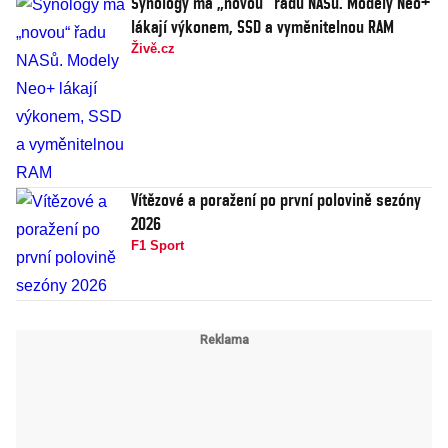
Synology má „novou“ řadu NASů. Modely Neo+
lákají výkonem, SSD a vyměnitelnou RAM
Živě.cz
Vítězové a poražení po první polovině sezóny
2026
F1 Sport