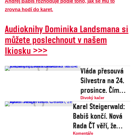
Andrej Babiš rozhoduje podle toho, jak se mu to
zrovna hodí do karet.
Audioknihy Dominika Landsmana si
můžete poslechnout v našem
Ikiosku >>>
Vláda přesouvá
Silvestra na 24.
prosince. Čím
dřív skončí
Divoký kačer
Karel Steigerwald:
tenhle rok, tím
Babiš končí. Nová
líp, tvrdí Babiš
Rada ČT věří, že
Komentáře