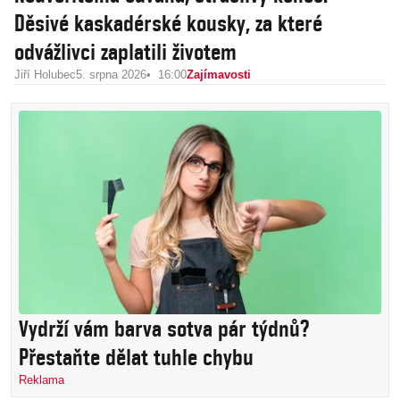
Děsivé kaskadérské kousky, za které
odvážlivci zaplatili životem
Jiří Holubec
5. srpna 2026
16:00
Zajímavosti
Vydrží vám barva sotva pár týdnů?
Přestaňte dělat tuhle chybu
Reklama