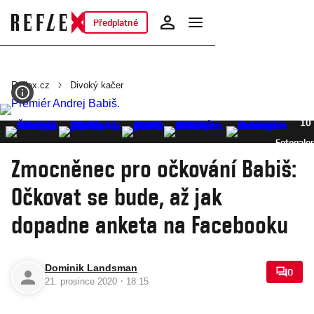
Předplatné
Reflex.cz
Divoký kačer
10
Fotogaler
Zmocněnec pro očkování Babiš:
Očkovat se bude, až jak
dopadne anketa na Facebooku
Dominik Landsman
0
·
21. prosince 2020
18:15