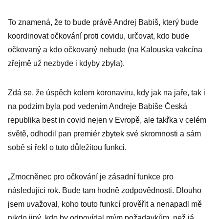
To znamená, že to bude právě Andrej Babiš, který bude
koordinovat očkování proti covidu, určovat, kdo bude
očkovaný a kdo očkovaný nebude (na Kalouska vakcína
zřejmě už nezbyde i kdyby zbyla).
Zdá se, že úspěch kolem koronaviru, kdy jak na jaře, tak i
na podzim byla pod vedením Andreje Babiše Česká
republika best in covid nejen v Evropě, ale takřka v celém
světě, odhodil pan premiér zbytek své skromnosti a sám
sobě si řekl o tuto důležitou funkci.
„Zmocněnec pro očkování je zásadní funkce pro
následující rok. Bude tam hodně zodpovědnosti. Dlouho
jsem uvažoval, koho touto funkcí prověřit a nenapadl mě
nikdo jiný, kdo by odpovídal mým požadavkům, než já