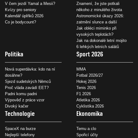
V čem jezdí Yamal a Mesii?
Znamení, že jste potkali
Kvízy pro seniory
někoho z minulého života
Kalendář úplňků 2026
Astronomické úkazy 2026:
Co je bodycount?
zatmění slunce a další
Jak obléci miminko při
vysokých teplotách?
Jak na dokonalé letní mojito
6 lehkých letních salátů
Politika
Sport 2026
Nová superdávka: kdo na ní
MMA
dosáhne?
Fotbal 2026/27
Sjezd sudetských Němců
Hokej 2026
Proč vláda zavádí EET?
Tenis 2026
Padni komu padni
F1 2026
Výpověď z práce vzor
Atletika 2026
Divoký kačer
Cyklistika 2026
Technologie
Ekonomika
SpaceX na burze
Temu a clo
Nejlepší telefony
Spořicí účty