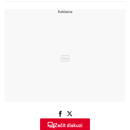
vydrží věčně
Začít diskuzi