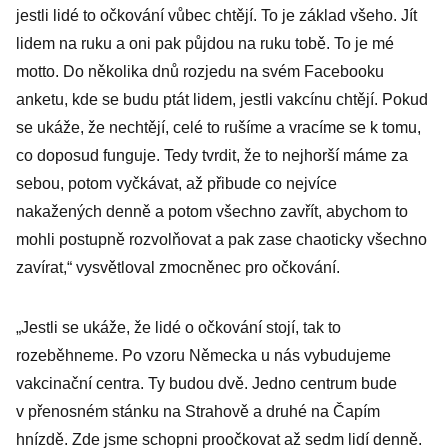
jestli lidé to očkování vůbec chtějí. To je základ všeho. Jít
lidem na ruku a oni pak půjdou na ruku tobě. To je mé
motto. Do několika dnů rozjedu na svém Facebooku
anketu, kde se budu ptát lidem, jestli vakcínu chtějí. Pokud
se ukáže, že nechtějí, celé to rušíme a vracíme se k tomu,
co doposud funguje. Tedy tvrdit, že to nejhorší máme za
sebou, potom vyčkávat, až přibude co nejvíce
nakažených denně a potom všechno zavřít, abychom to
mohli postupně rozvolňovat a pak zase chaoticky všechno
zavírat,“ vysvětloval zmocněnec pro očkování.
„Jestli se ukáže, že lidé o očkování stojí, tak to
rozeběhneme. Po vzoru Německa u nás vybudujeme
vakcinační centra. Ty budou dvě. Jedno centrum bude
v přenosném stánku na Strahově a druhé na Čapím
hnízdě. Zde jsme schopni proočkovat až sedm lidí denně.