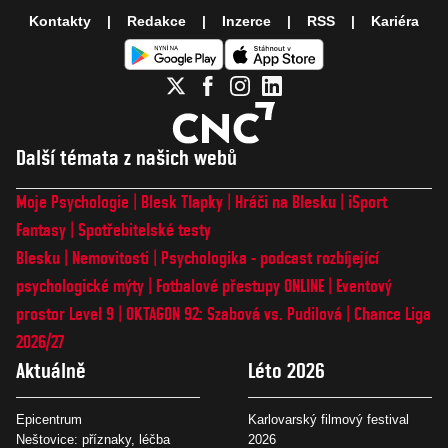
Kontakty
Redakce
Inzerce
RSS
Kariéra
Další témata z našich webů
Moje Psychologie
Blesk Tlapky
Hráči na Blesku
iSport
Fantasy
Spotřebitelské testy
Blesku
Nemovitosti
Psychologika - podcast rozbíjející
psychologické mýty
Fotbalové přestupy ONLINE
Eventový
prostor Level 9
OKTAGON 92: Szabová vs. Pudilová
Chance Liga
2026/27
Aktuálně
Léto 2026
Epicentrum
Karlovarský filmový festival
Neštovice: příznaky, léčba
2026