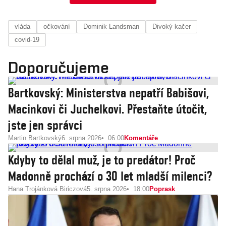
vláda
očkování
Dominik Landsman
Divoký kačer
covid-19
Doporučujeme
Bartkovský: Ministerstva nepatří Babišovi,
Macinkovi či Juchelkovi. Přestaňte útočit,
jste jen správci
Martin Bartkovský
6. srpna 2026
06:00
Komentáře
Kdyby to dělal muž, je to predátor! Proč
Madonně prochází o 30 let mladší milenci?
Hana Trojánková Biriczová
5. srpna 2026
18:00
Poprask