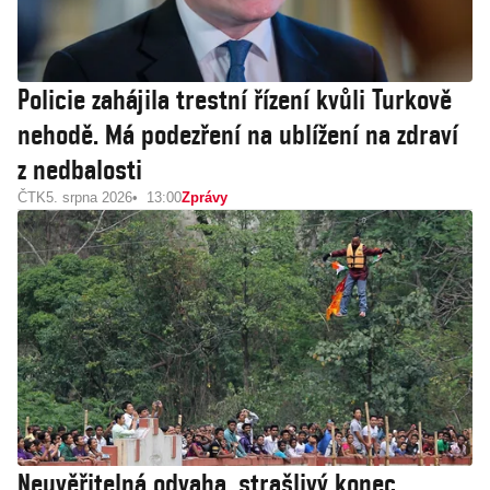
Policie zahájila trestní řízení kvůli Turkově
nehodě. Má podezření na ublížení na zdraví
z nedbalosti
ČTK
5. srpna 2026
13:00
Zprávy
Neuvěřitelná odvaha, strašlivý konec.