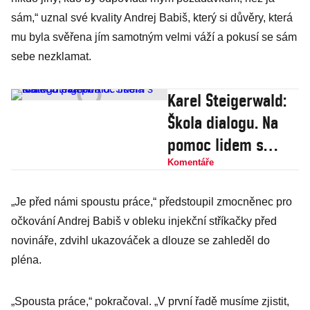
sám,“ uznal své kvality Andrej Babiš, který si důvěry, která
mu byla svěřena jím samotným velmi váží a pokusí se sám
sebe nezklamat.
Karel Steigerwald:
Škola dialogu. Na
pomoc lidem s
krátkou pamětí
Komentáře
„Je před námi spoustu práce,“ předstoupil zmocněnec pro
očkování Andrej Babiš v obleku injekční stříkačky před
novináře, zdvihl ukazováček a dlouze se zahleděl do
pléna.
„Spousta práce,“ pokračoval. „V první řadě musíme zjistit,