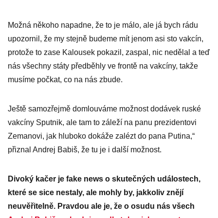
Možná někoho napadne, že to je málo, ale já bych rádu
upozornil, že my stejně budeme mít jenom asi sto vakcín,
protože to zase Kalousek pokazil, zaspal, nic nedělal a teď
nás všechny státy předběhly ve frontě na vakcíny, takže
musíme počkat, co na nás zbude.
Ještě samozřejmě domlouváme možnost dodávek ruské
vakcíny Sputnik, ale tam to záleží na panu prezidentovi
Zemanovi, jak hluboko dokáže zalézt do pana Putina,“
přiznal Andrej Babiš, že tu je i další možnost.
Divoký kačer je fake news o skutečných událostech,
které se sice nestaly, ale mohly by, jakkoliv znějí
neuvěřitelně. Pravdou ale je, že o osudu nás všech