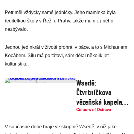
Petr měl vždycky samé jedničky. Jeho maminka byla
ředitelkou školy v Řeži u Prahy, takže mu nic jiného
nezbývalo.
Jednou jedinkrát v životě prohrál v páce, a to s Michaelem
Kocábem. Sílu má po tátovi, sám dělal několik let
kulturistiku.
Wsedě:
Čtvrtníčkova
vězeňská kapela
dojala publikum
Colours of Ostrava
na Colours of
V současné době hraje ve skupině Wsedě, v níž jako
Ostrava