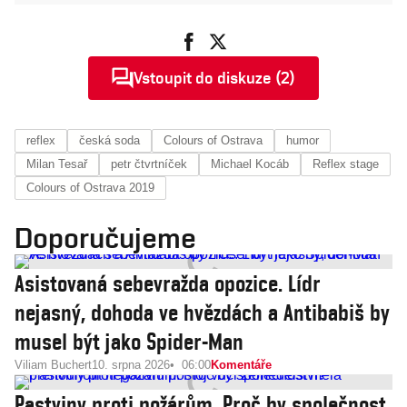
Vstoupit do diskuze (2)
reflex
česká soda
Colours of Ostrava
humor
Milan Tesař
petr čtvrtníček
Michael Kocáb
Reflex stage
Colours of Ostrava 2019
Doporučujeme
Asistovaná sebevražda opozice. Lídr
nejasný, dohoda ve hvězdách a Antibabiš by
musel být jako Spider-Man
Viliam Buchert
10. srpna 2026
06:00
Komentáře
Pastviny proti požárům. Proč by společnost