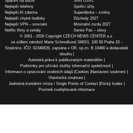
SpaceX na burze
Smrt OSVČ
Nejlepší telefony
Spořicí účty
Nejlepší AI zdarma
Superdávka – změny
Nejlepší chytré hodinky
Důchody 2027
Nejlepší VPN – srovnání
Minimální mzda 2027
Netflix filmy a seriály
Senior Pas – slevy
© 2001 - 2026 Copyright
CZECH NEWS CENTER a.s.
se sídlem náměstí Marie Schmolkové 3493/1, 100 00 Praha 10 -
Strašnice, IČO: 02346826, zapsána v OR, sp.zn. B 19490 a dodavatelé
obsahu
Autorská práva k publikovaným materiálům
Podmínky pro užívání služby informační společnosti
Informace o zpracování osobních údajů
Cookies
Nastavení soukromí
Vlastnická struktura
Jednotná kontaktní místa / Single Points of Contact
Etický kodex
Povinně zveřejňované informace