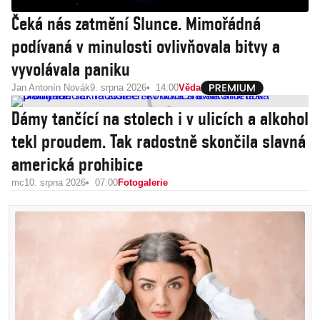
Čeká nás zatmění Slunce. Mimořádná
podívaná v minulosti ovlivňovala bitvy a
vyvolávala paniku
Jan Antonín Novák
9. srpna 2026
14:00
Věda
Dámy tančící na stolech i v ulicích a alkohol
tekl proudem. Tak radostně skončila slavná
americká prohibice
mc
10. srpna 2026
07:00
Fotogalerie