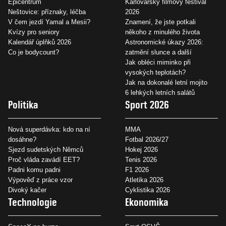
Epicentrum
Karlovarský filmový festival
Neštovice: příznaky, léčba
2026
V čem jezdí Yamal a Mesii?
Znamení, že jste potkali
Kvízy pro seniory
někoho z minulého života
Kalendář úplňků 2026
Astronomické úkazy 2026:
Co je bodycount?
zatmění slunce a další
Jak obléci miminko při
vysokých teplotách?
Jak na dokonalé letní mojito
6 lehkých letních salátů
Politika
Sport 2026
Nová superdávka: kdo na ní
MMA
dosáhne?
Fotbal 2026/27
Sjezd sudetských Němců
Hokej 2026
Proč vláda zavádí EET?
Tenis 2026
Padni komu padni
F1 2026
Výpověď z práce vzor
Atletika 2026
Divoký kačer
Cyklistika 2026
Technologie
Ekonomika