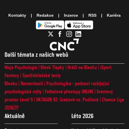
Kontakty
Redakce
Inzerce
RSS
Kariéra
Další témata z našich webů
Moje Psychologie
Blesk Tlapky
Hráči na Blesku
iSport
Fantasy
Spotřebitelské testy
Blesku
Nemovitosti
Psychologika - podcast rozbíjející
psychologické mýty
Fotbalové přestupy ONLINE
Eventový
prostor Level 9
OKTAGON 92: Szabová vs. Pudilová
Chance Liga
2026/27
Aktuálně
Léto 2026