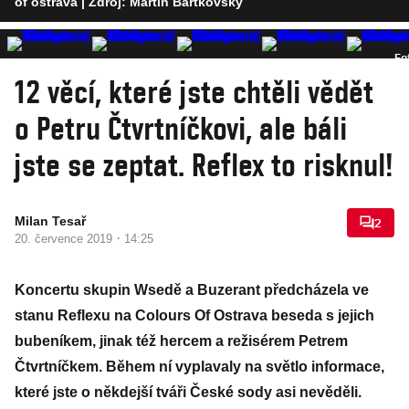
of ostrava
| Zdroj: Martin Bartkovský
Fo
12 věcí, které jste chtěli vědět
o Petru Čtvrtníčkovi, ale báli
jste se zeptat. Reflex to risknul!
Milan Tesař
2
·
20. července 2019
14:25
Koncertu skupin Wsedě a Buzerant předcházela ve
stanu Reflexu na Colours Of Ostrava beseda s jejich
bubeníkem, jinak též hercem a režisérem Petrem
Čtvrtníčkem. Během ní vyplavaly na světlo informace,
které jste o někdejší tváři České sody asi nevěděli.