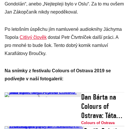
Gondolán“, anebo „Nejtepleji bylo v Oslu“. Za to mu ovšem
Jan Zákopčaník nikdy nepoděkoval.
Po letošním úspěchu jím namluvené audioknihy Jáchyma
Topola
Citlivý člověk
dostal Petr Čtvrtníček další práci. A
pro mnohé to bude šok. Tento dobrý komik namluví
Karafiátovy Broučky.
Na snímky z festivalu Colours of Ostrava 2019 se
podívejte v naší fotogalerii:
Dan Bárta na
Colours of
Ostrava: Táta
chtěl, abych
Colours of Ostrava