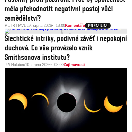
měla přehodnotit negativní postoj vůči
zemědělství?
PETR HAVEL
9. srpna 2026
18:00
Komentáře
Šlechtické intriky, podivná závěť i nepokojní
duchové. Co vše provázelo vznik
Smithsonova institutu?
Jiří Holubec
10. srpna 2026
08:00
Zajímavosti