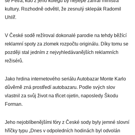
se Petra, kdo z jeho kolegů by nejlépe zahrál ministra
kultury. Rozhodně odvětil, že zesnulý sklepák Radomil
Uhlíř.
V České sodě režíroval dokonalé parodie na tehdy běžící
reklamní spoty za zlomek rozpočtu originálu. Díky tomu se
později stal jedním z nejvyhledávanějších reklamních
režisérů.
Jako hrdina internetového seriálu Autobazar Monte Karlo
důvěrně zná prostředí autobazaru. Podle svých slov
vlastnil za svůj život na třicet ojetin, naposledy Škodu
Forman.
Jeho nejoblíbenějšími fóry z České sody byly jemné slovní
hříčky typu „Dnes v odpoledních hodinách byl odvolán