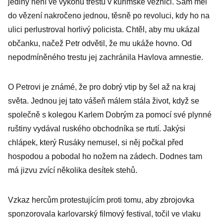
jediný není ve výkonu trestu v kuřimské věznici. Sám měl
do vězení nakročeno jednou, těsně po revoluci, kdy ho na
ulici perlustroval horlivý policista. Chtěl, aby mu ukázal
občanku, načež Petr odvětil, že mu ukáže hovno. Od
nepodmíněného trestu jej zachránila Havlova amnestie.
O Petrovi je známé, že pro dobrý vtip by šel až na kraj
světa. Jednou jej tato vášeň málem stála život, když se
společně s kolegou Karlem Dobrým za pomocí své plynné
ruštiny vydával ruského obchodníka se rtutí. Jakýsi
chlápek, který Rusáky nemusel, si něj počkal před
hospodou a pobodal ho nožem na zádech. Dodnes tam
má jizvu zvící několika desítek stehů.
Vzkaz hercům protestujícím proti tomu, aby zbrojovka
sponzorovala karlovarský filmový festival, točil ve vlaku