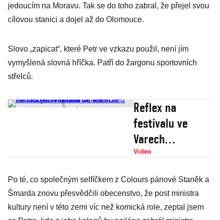
jedoucím na Moravu. Tak se do toho zabral, že přejel svou
cílovou stanici a dojel až do Olomouce.
Slovo „zapicat“, které Petr ve vzkazu použil, není jím
vymyšlená slovná hříčka. Patří do žargonu sportovních
střelců.
Reflex na
festivalu ve
Varech
zabodoval
Video
vlastním filmem.
Po té, co společným selfíčkem z Colours pánové Staněk a
Teď míří Moje
Šmarda znovu přesvědčili obecenstvo, že post ministra
svoboda do
kultury není v této zemi víc než komická role, zeptal jsem
televize