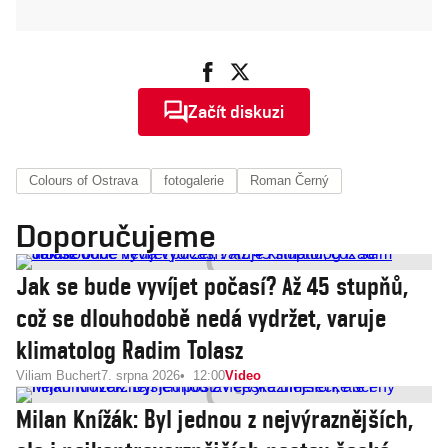
Začít diskuzi
Colours of Ostrava
fotogalerie
Roman Černý
Doporučujeme
Jak se bude vyvíjet počasí? Až 45 stupňů,
což se dlouhodobě nedá vydržet, varuje
klimatolog Radim Tolasz
Viliam Buchert
7. srpna 2026
12:00
Video
Milan Knížák: Byl jednou z nejvýraznějších,