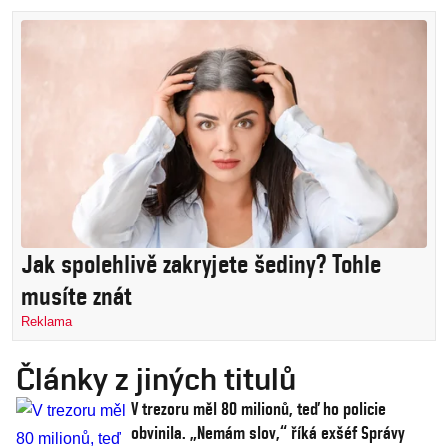
Jak spolehlivě zakryjete šediny? Tohle
musíte znát
Reklama
Články z jiných titulů
V trezoru měl 80 milionů, teď ho policie
obvinila. „Nemám slov,“ říká exšéf Správy