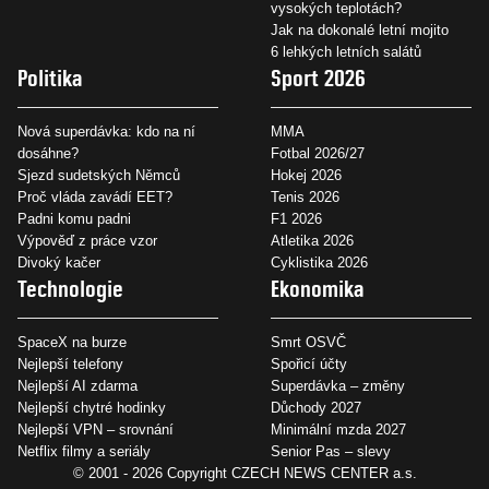
vysokých teplotách?
Jak na dokonalé letní mojito
6 lehkých letních salátů
Politika
Sport 2026
Nová superdávka: kdo na ní
MMA
dosáhne?
Fotbal 2026/27
Sjezd sudetských Němců
Hokej 2026
Proč vláda zavádí EET?
Tenis 2026
Padni komu padni
F1 2026
Výpověď z práce vzor
Atletika 2026
Divoký kačer
Cyklistika 2026
Technologie
Ekonomika
SpaceX na burze
Smrt OSVČ
Nejlepší telefony
Spořicí účty
Nejlepší AI zdarma
Superdávka – změny
Nejlepší chytré hodinky
Důchody 2027
Nejlepší VPN – srovnání
Minimální mzda 2027
Netflix filmy a seriály
Senior Pas – slevy
© 2001 - 2026 Copyright
CZECH NEWS CENTER a.s.