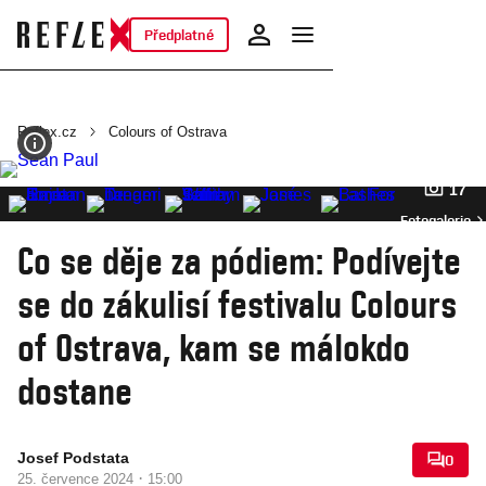
Předplatné
Reflex.cz
Colours of Ostrava
17
Fotogalerie
Co se děje za pódiem: Podívejte
se do zákulisí festivalu Colours
of Ostrava, kam se málokdo
dostane
Josef Podstata
0
·
25. července 2024
15:00