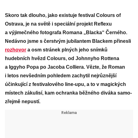
Skoro tak dlouho, jako existuje festival Colours of
Ostrava, je na světě i speciální projekt Reflexu
a výjimečného fotografa Romana „Blacka“ Černého.
Nedávno jsme s čerstvým jubilantem Blackem přinesli
rozhovor
a osm stránek plných jeho snímků
hudebních hvězd Colours, od Johnnyho Rottena
a Iggyho Popa po Jacoba Colliera. Vězte, že Roman
i letos nevšedním pohledem zachytil nejrůznější
účinkující z festivalového line-upu, a to v magických
místech zákulisí, kam ochranka běžného diváka samo­
zřejmě nepustí.