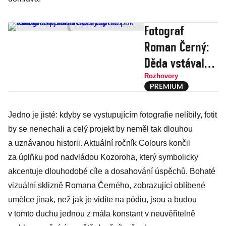
Fotograf
Roman Černý:
Děda vstával
z postele se
Rozhovory
slovy
Komunisti jsou
Jedno je jisté: kdyby se vystupujícím foto­grafie nelíbily, fotit
svině. Teprve
by se nenechali a celý projekt by neměl tak dlouhou
pak řekl: Dobré
a uznávanou historii. Aktuální ročník Colours končil
ráno!
za úplňku pod nadvládou Kozoroha, který symbolicky
akcentuje dlouhodobé cíle a dosahování úspěchů. Bohaté
vizuální sklizně Romana Černého, zobrazující oblíbené
umělce jinak, než jak je vidíte na pódiu, jsou a budou
v tomto duchu jednou z mála konstant v neuvěřitelně