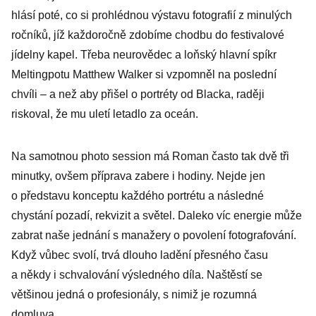
hlásí poté, co si prohlédnou výstavu fotografií z minulých
ročníků, jíž každoročně zdobíme chodbu do festivalové
jídelny kapel. Třeba neurovědec a loňský hlavní spíkr
Meltingpotu Matthew Walker si vzpomněl na poslední
chvíli – a než aby přišel o portréty od Blacka, raději
riskoval, že mu uletí letadlo za oceán.
Na samotnou photo session má Roman často tak dvě tři
minutky, ovšem příprava zabere i hodiny. Nejde jen
o představu konceptu každého portrétu a následné
chystání pozadí, rekvizit a světel. Daleko víc energie může
zabrat naše jednání s manažery o povolení fotografování.
Když vůbec svolí, trvá dlouho ladění přesného času
a někdy i schvalování výsledného díla. Naštěstí se
většinou jedná o profesionály, s nimiž je rozumná
domluva.