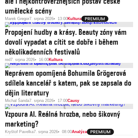
ale i nejkontroverznějších postav české
umělecké scény
Marek Gregor
7. srpna 2026
13:00
Kultura
Propojení hudby a krásy. Beauty zóny vám
dovolí vypadat a cítit se dobře i během
několikadenních festivalů
red
7. srpna 2026
16:00
Kultura
Neprávem opomíjená Bohumila Grögerová
sdílela kancelář s katem, pak se zapsala do
dějin literatury
Michal Šanda
7. srpna 2026
17:00
Causy
Vzpoura AI. Reálná hrozba, nebo šikovný
marketing?
Kryštof Pavelka
7. srpna 2026
08:00
Analýza