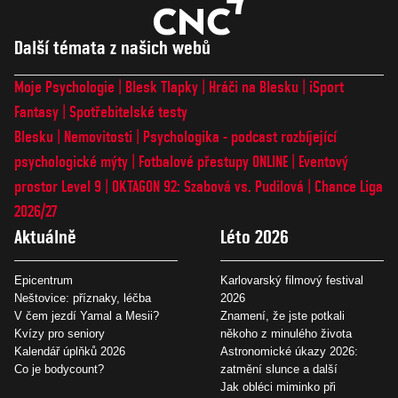
Další témata z našich webů
Moje Psychologie
Blesk Tlapky
Hráči na Blesku
iSport
Fantasy
Spotřebitelské testy
Blesku
Nemovitosti
Psychologika - podcast rozbíjející
psychologické mýty
Fotbalové přestupy ONLINE
Eventový
prostor Level 9
OKTAGON 92: Szabová vs. Pudilová
Chance Liga
2026/27
Aktuálně
Léto 2026
Epicentrum
Karlovarský filmový festival
Neštovice: příznaky, léčba
2026
V čem jezdí Yamal a Mesii?
Znamení, že jste potkali
Kvízy pro seniory
někoho z minulého života
Kalendář úplňků 2026
Astronomické úkazy 2026:
Co je bodycount?
zatmění slunce a další
Jak obléci miminko při