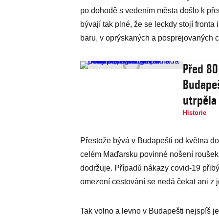
po dohodě s vedením města došlo k přem
bývají tak plné, že se leckdy stojí front
baru, v oprýskaných a posprejovaných c
Před 80
Budapeš
utrpěla
Historie
Přestože bývá v Budapešti od května do ř
celém Maďarsku povinné nošení roušek 
dodržuje. Případů nákazy covid-19 přib
omezení cestování se nedá čekat ani z j
Tak volno a levno v Budapešti nejspíš je