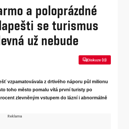
armo a poloprázdné
dapešti se turismus
 levná už nebude
Diskuze (
0
)
šť vzpamatovávala z drtivého náporu půl milionu
to toho město pomalu vítá první turisty po
y procent zlevněným vstupem do lázní i abnormálně