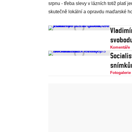
srpnu - třeba slevy v lázních totiž platí j
skutečně lokální a opravdu maďarské h
Vladimí
svobodu
Komentáře
Sociali
snímkům
Fotogalerie