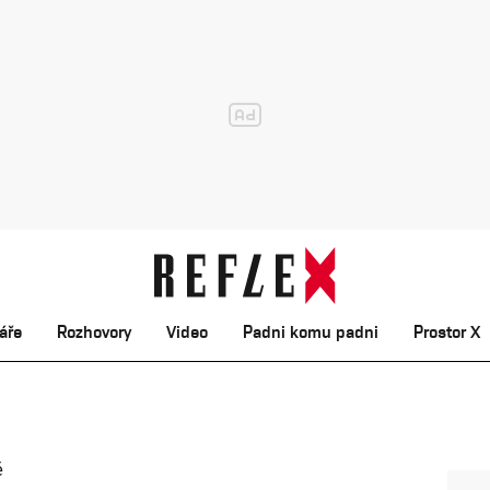
áře
Rozhovory
Video
Padni komu padni
Prostor X