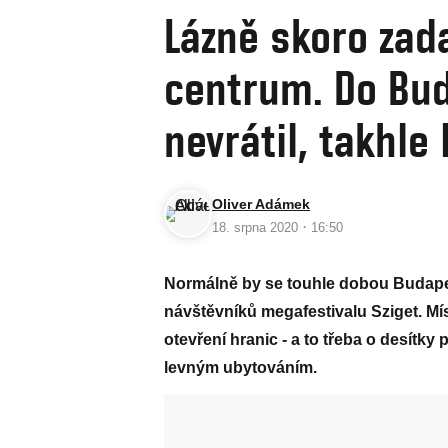
Lázně skoro zad
centrum. Do Bu
nevrátil, takhle
Oliver Adámek
·
18. srpna 2020
16:50
Normálně by se touhle dobou Budape
návštěvníků megafestivalu Sziget. Mís
otevření hranic - a to třeba o desítk
levným ubytováním.