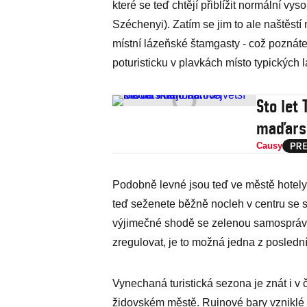
které se teď chtějí přiblížit normální vy
Széchenyi). Zatím se jim to ale naštěstí
místní lázeňské štamgasty - což poznáte 
poturisticku v plavkách místo typických 
Sto let 
maďars
Causy
Podobně levné jsou teď ve městě hotely 
teď seženete běžně nocleh v centru se 
výjimečné shodě se zelenou samospráv
zregulovat, je to možná jedna z poslední
Vynechaná turistická sezona je znát i v
židovském městě. Ruinové bary vzniklé