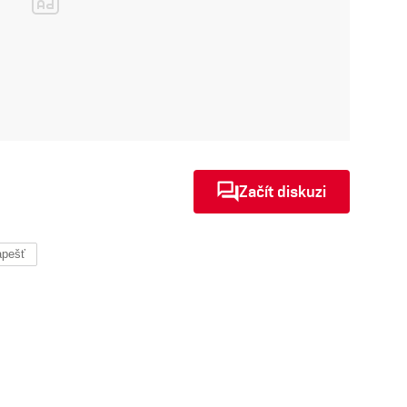
Začít diskuzi
pešť