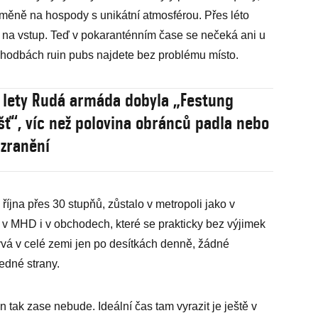
ěně na hospody s unikátní atmosférou. Přes léto
a i na vstup. Teď v pokaranténním čase se nečeká ani u
hodbách ruin pubs najdete bez problému místo.
 lety Rudá armáda dobyla „Festung
ť“, víc než polovina obránců padla nebo
 zranění
íjna přes 30 stupňů, zůstalo v metropoli jako v
v MHD i v obchodech, které se prakticky bez výjimek
ývá v celé zemi jen po desítkách denně, žádné
edné strany.
n tak zase nebude. Ideální čas tam vyrazit je ještě v