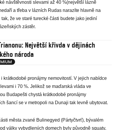
soké návštěvnosti slevami až 40 %(největší lázně
 nedaří a třeba v lázních Rudas narazíte hlavně na
tak, že ve staré turecké části budete jako jediní
lázeňských zástěr.
Trianonu: Největší křivda v dějinách
kého národa
i krátkodobé pronájmy nemovitostí. V jejich nabídce
slevami i 70 %. Jelikož se maďarská vláda ve
ou Budapešti chystá krátkodobé pronájmy
ch šancí se v metropoli na Dunaji tak levně ubytovat.
 části města zvané Bulinegyed (Pártyčtvrť), bývalém
 od války vybydlených domech byly původně squaty,