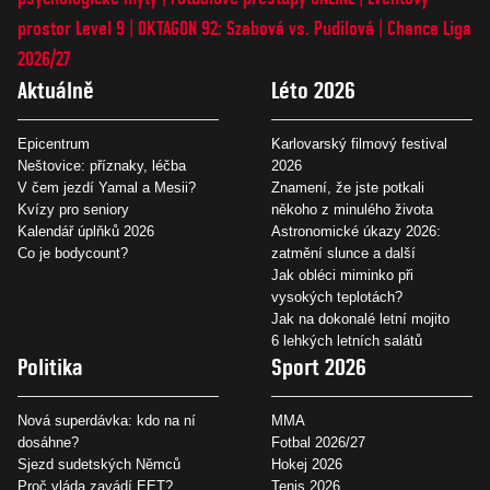
prostor Level 9
OKTAGON 92: Szabová vs. Pudilová
Chance Liga
2026/27
Aktuálně
Léto 2026
Epicentrum
Karlovarský filmový festival
Neštovice: příznaky, léčba
2026
V čem jezdí Yamal a Mesii?
Znamení, že jste potkali
Kvízy pro seniory
někoho z minulého života
Kalendář úplňků 2026
Astronomické úkazy 2026:
Co je bodycount?
zatmění slunce a další
Jak obléci miminko při
vysokých teplotách?
Jak na dokonalé letní mojito
6 lehkých letních salátů
Politika
Sport 2026
Nová superdávka: kdo na ní
MMA
dosáhne?
Fotbal 2026/27
Sjezd sudetských Němců
Hokej 2026
Proč vláda zavádí EET?
Tenis 2026