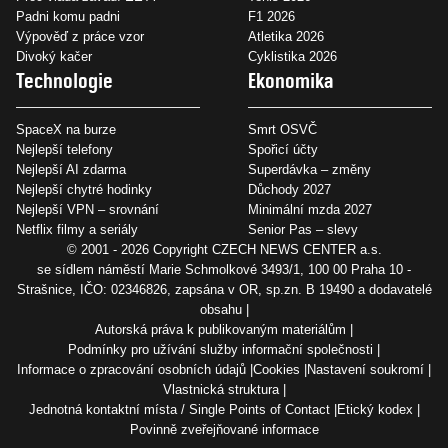
Padni komu padni
F1 2026
Výpověď z práce vzor
Atletika 2026
Divoký kačer
Cyklistika 2026
Technologie
Ekonomika
SpaceX na burze
Smrt OSVČ
Nejlepší telefony
Spořicí účty
Nejlepší AI zdarma
Superdávka – změny
Nejlepší chytré hodinky
Důchody 2027
Nejlepší VPN – srovnání
Minimální mzda 2027
Netflix filmy a seriály
Senior Pas – slevy
© 2001 - 2026 Copyright
CZECH NEWS CENTER a.s.
se sídlem náměstí Marie Schmolkové 3493/1, 100 00 Praha 10 -
Strašnice, IČO: 02346826, zapsána v OR, sp.zn. B 19490 a dodavatelé
obsahu
Autorská práva k publikovaným materiálům
Podmínky pro užívání služby informační společnosti
Informace o zpracování osobních údajů
Cookies
Nastavení soukromí
Vlastnická struktura
Jednotná kontaktní místa / Single Points of Contact
Etický kodex
Povinně zveřejňované informace