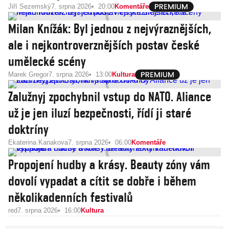
Jiří Sezemský
7. srpna 2026
20:00
Komentáře
Milan Knížák: Byl jednou z nejvýraznějších,
ale i nejkontroverznějších postav české
umělecké scény
Marek Gregor
7. srpna 2026
13:00
Kultura
Zalužnyj zpochybnil vstup do NATO. Aliance
už je jen iluzí bezpečnosti, řídí ji staré
doktríny
Ekaterina Kanakova
7. srpna 2026
06:00
Komentáře
Propojení hudby a krásy. Beauty zóny vám
dovolí vypadat a cítit se dobře i během
několikadenních festivalů
red
7. srpna 2026
16:00
Kultura