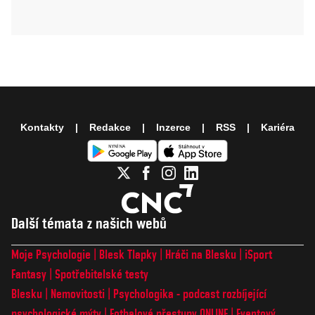
Kontakty
Redakce
Inzerce
RSS
Kariéra
Další témata z našich webů
Moje Psychologie
Blesk Tlapky
Hráči na Blesku
iSport
Fantasy
Spotřebitelské testy
Blesku
Nemovitosti
Psychologika - podcast rozbíjející
psychologické mýty
Fotbalové přestupy ONLINE
Eventový