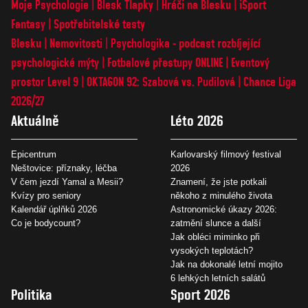
Moje Psychologie
Blesk Tlapky
Hráči na Blesku
iSport
Fantasy
Spotřebitelské testy
Blesku
Nemovitosti
Psychologika - podcast rozbíjející
psychologické mýty
Fotbalové přestupy ONLINE
Eventový
prostor Level 9
OKTAGON 92: Szabová vs. Pudilová
Chance Liga
2026/27
Aktuálně
Léto 2026
Epicentrum
Karlovarský filmový festival
Neštovice: příznaky, léčba
2026
V čem jezdí Yamal a Mesii?
Znamení, že jste potkali
Kvízy pro seniory
někoho z minulého života
Kalendář úplňků 2026
Astronomické úkazy 2026:
Co je bodycount?
zatmění slunce a další
Jak obléci miminko při
vysokých teplotách?
Jak na dokonalé letní mojito
6 lehkých letních salátů
Politika
Sport 2026