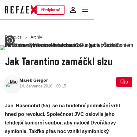
Předplatné
Reflex.cz
Archív
Jak Tarantino zamáčkl slzu
Marek Gregor
0
·
14. července 2016
00:15
Jan Hasenöhrl (55) se na hudební podnikání vrhl
hned po revoluci. Společnost JVC oslovila jeho
tehdejší komorní soubor, aby natočil Dvořákovy
symfonie. Takřka přes noc vznikl symfonický