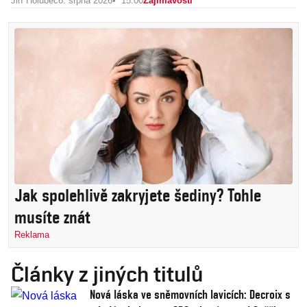
Jiří Holubec
6. srpna 2026
15:00
Zajímavosti
Jak spolehlivě zakryjete šediny? Tohle
musíte znát
Reklama
Články z jiných titulů
Nová láska ve sněmovních lavicích: Decroix s