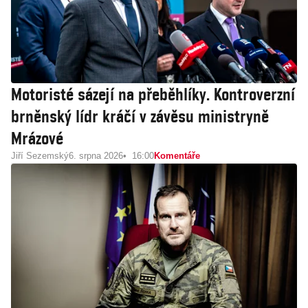
Motoristé sázejí na přeběhlíky. Kontroverzní
brněnský lídr kráčí v závěsu ministryně
Mrázové
Jiří Sezemský
6. srpna 2026
16:00
Komentáře