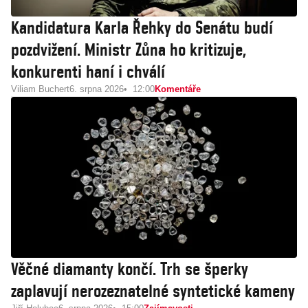
Kandidatura Karla Řehky do Senátu budí
pozdvižení. Ministr Zůna ho kritizuje,
konkurenti haní i chválí
Viliam Buchert
6. srpna 2026
12:00
Komentáře
Věčné diamanty končí. Trh se šperky
zaplavují nerozeznatelné syntetické kameny