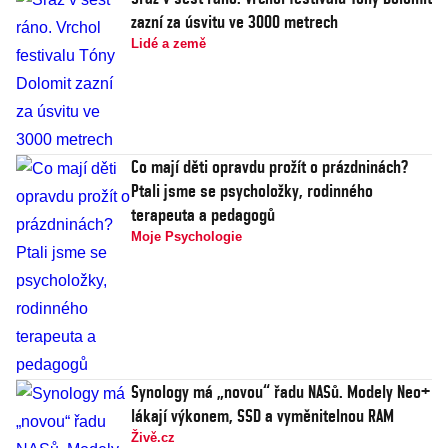
zazní za úsvitu ve 3000 metrech
Lidé a země
Co mají děti opravdu prožít o prázdninách?
Ptali jsme se psycholožky, rodinného
terapeuta a pedagogů
Moje Psychologie
Synology má „novou“ řadu NASů. Modely Neo+
lákají výkonem, SSD a vyměnitelnou RAM
Živě.cz