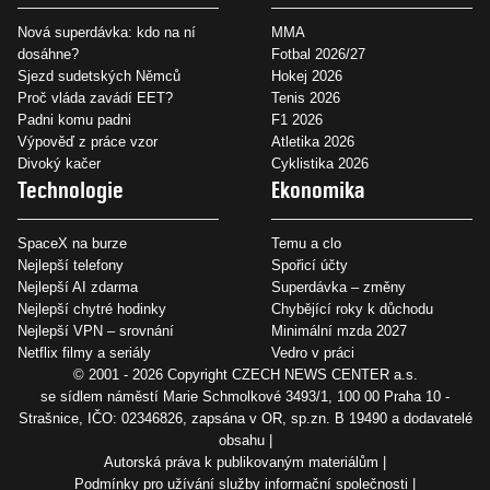
Nová superdávka: kdo na ní
MMA
dosáhne?
Fotbal 2026/27
Sjezd sudetských Němců
Hokej 2026
Proč vláda zavádí EET?
Tenis 2026
Padni komu padni
F1 2026
Výpověď z práce vzor
Atletika 2026
Divoký kačer
Cyklistika 2026
Technologie
Ekonomika
SpaceX na burze
Temu a clo
Nejlepší telefony
Spořicí účty
Nejlepší AI zdarma
Superdávka – změny
Nejlepší chytré hodinky
Chybějící roky k důchodu
Nejlepší VPN – srovnání
Minimální mzda 2027
Netflix filmy a seriály
Vedro v práci
© 2001 - 2026 Copyright
CZECH NEWS CENTER a.s.
se sídlem náměstí Marie Schmolkové 3493/1, 100 00 Praha 10 -
Strašnice, IČO: 02346826, zapsána v OR, sp.zn. B 19490 a dodavatelé
obsahu
Autorská práva k publikovaným materiálům
Podmínky pro užívání služby informační společnosti