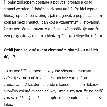
či oním způsobem dostane a pobyt si prosadí a co to
s námi ve střednědobém horizontu udělá. Politici teprve
hledají společnou strategii, jak reagovat, a populace zatím
kolísají mezi charitou, panikou a vzájemným ujišťováním,
že se není čeho obávat. Ale už se také mobilizuje tradiční
evropský zdravý rozum a hledá způsoby nejlepšího řešení.
Ocitli jsme se v nějakém zlomovém okamžiku našich
dějin?
To se nedá říct dopředu nikdy. Ne všechno praskání
zvěstuje zlom a někdy přijde zlom bez varovného
zapraskání. V každém případě s koncem minulé dekády
skončilo krásné dvacetiletí, kdy jsme si mysleli, že nejhorší
zpráva může být ta, že se napřesrok nebudeme mít líp než
letos.