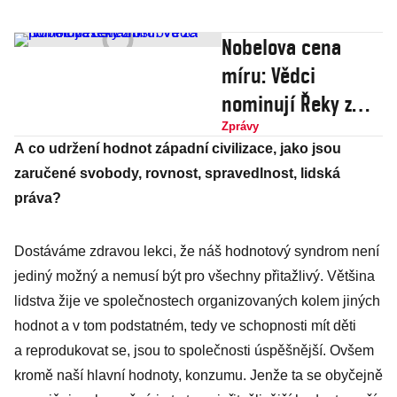
Nobelova cena
míru: Vědci
nominují Řeky z
ostrovů za pomoc
Zprávy
A co udržení hodnot západní civilizace, jako jsou
běžencům
zaručené svobody, rovnost, spravedlnost, lidská
práva?
Dostáváme zdravou lekci, že náš hodnotový syndrom není
jediný možný a nemusí být pro všechny přitažlivý. Většina
lidstva žije ve společnostech organizovaných kolem jiných
hodnot a v tom podstatném, tedy ve schopnosti mít děti
a reprodukovat se, jsou to společnosti úspěšnější. Ovšem
kromě naší hlavní hodnoty, konzumu. Jenže ta se obyčejně