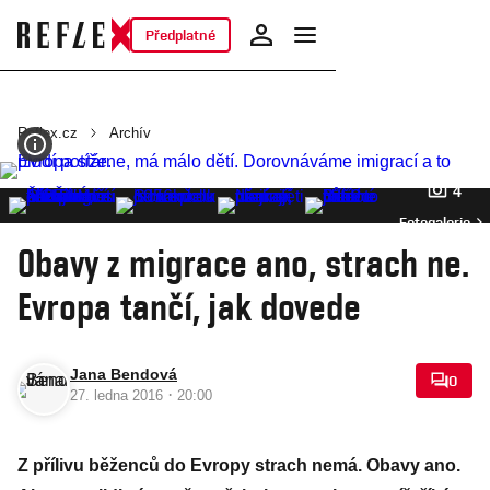
Předplatné
Reflex.cz
Archív
4
Fotogalerie
Obavy z migrace ano, strach ne.
Evropa tančí, jak dovede
Jana Bendová
0
·
27. ledna 2016
20:00
Z přílivu běženců do Evropy strach nemá. Obavy ano.