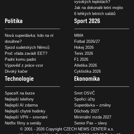
vysokých teplotách?
Jak na dokonalé letní mojito
6 lehkých letních salátů
Politika
Sport 2026
Nová superdávka: kdo na ní
MMA
dosáhne?
Fotbal 2026/27
Sjezd sudetských Němců
Hokej 2026
Proč vláda zavádí EET?
Tenis 2026
Padni komu padni
F1 2026
Výpověď z práce vzor
Atletika 2026
Divoký kačer
Cyklistika 2026
Technologie
Ekonomika
SpaceX na burze
Smrt OSVČ
Nejlepší telefony
Spořicí účty
Nejlepší AI zdarma
Superdávka – změny
Nejlepší chytré hodinky
Důchody 2027
Nejlepší VPN – srovnání
Minimální mzda 2027
Netflix filmy a seriály
Senior Pas – slevy
© 2001 - 2026 Copyright
CZECH NEWS CENTER a.s.