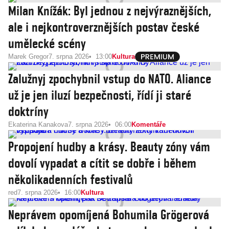
Milan Knížák: Byl jednou z nejvýraznějších,
ale i nejkontroverznějších postav české
umělecké scény
Marek Gregor
7. srpna 2026
13:00
Kultura
Zalužnyj zpochybnil vstup do NATO. Aliance
už je jen iluzí bezpečnosti, řídí ji staré
doktríny
Ekaterina Kanakova
7. srpna 2026
06:00
Komentáře
Propojení hudby a krásy. Beauty zóny vám
dovolí vypadat a cítit se dobře i během
několikadenních festivalů
red
7. srpna 2026
16:00
Kultura
Neprávem opomíjená Bohumila Grögerová