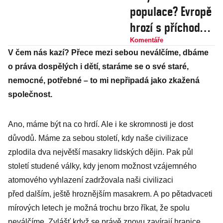
populace? Evropě
hrozí s příchodem
milionů uprchlíků
Komentáře
V čem nás kazí? Přece mezi sebou neválčíme, dbáme
velký problém
o práva dospělých i dětí, staráme se o své staré,
nemocné, potřebné – to mi nepřipadá jako zkažená
spo­lečnost.
Ano, máme být na co hrdí. Ale i ke skromnosti je dost
důvodů. Máme za sebou století, kdy naše civilizace
zplodila dva největší masakry lidských dějin. Pak půl
století studené války, kdy jenom možnost vzájemného
atomového vyhlazení zadržovala naši civilizaci
před dalším, ještě hroznějším masakrem. A po pětadvaceti
mírových letech je možná trochu brzo říkat, že spolu
neválčíme. Zvlášť když se právě znovu zavírají hranice.