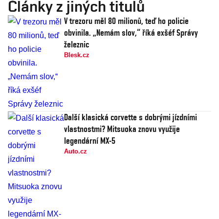
Články z jiných titulů
V trezoru měl 80 milionů, teď ho policie
obvinila. „Nemám slov,“ říká exšéf Správy
železnic
Blesk.cz
Další klasická corvette s dobrými jízdními
vlastnostmi? Mitsuoka znovu využije
legendární MX-5
Auto.cz