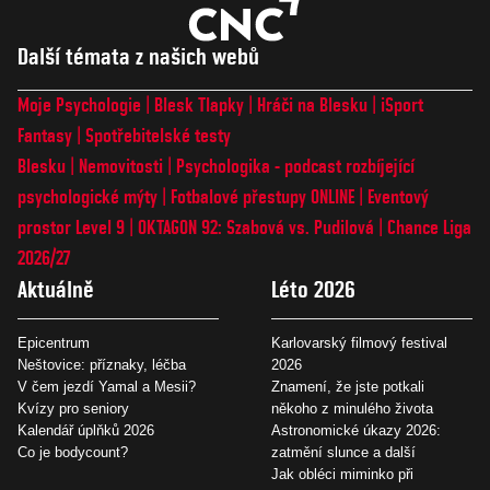
Další témata z našich webů
Moje Psychologie
Blesk Tlapky
Hráči na Blesku
iSport
Fantasy
Spotřebitelské testy
Blesku
Nemovitosti
Psychologika - podcast rozbíjející
psychologické mýty
Fotbalové přestupy ONLINE
Eventový
prostor Level 9
OKTAGON 92: Szabová vs. Pudilová
Chance Liga
2026/27
Aktuálně
Léto 2026
Epicentrum
Karlovarský filmový festival
Neštovice: příznaky, léčba
2026
V čem jezdí Yamal a Mesii?
Znamení, že jste potkali
Kvízy pro seniory
někoho z minulého života
Kalendář úplňků 2026
Astronomické úkazy 2026:
Co je bodycount?
zatmění slunce a další
Jak obléci miminko při