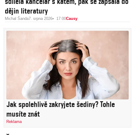
sdílela kancelář s katem, pak se zapsala do
dějin literatury
Michal Šanda
7. srpna 2026
17:00
Causy
Jak spolehlivě zakryjete šediny? Tohle
musíte znát
Reklama