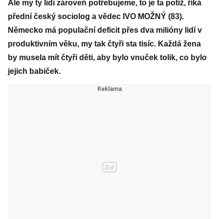
Ale my ty lidi zároveň potřebujeme, to je ta potíž, říká
přední český sociolog a vědec IVO MOŽNÝ (83).
Německo má populační deficit přes dva milióny lidí v
produktivním věku, my tak čtyři sta tisíc. Každá žena
by musela mít čtyři děti, aby bylo vnuček tolik, co bylo
jejich babiček.