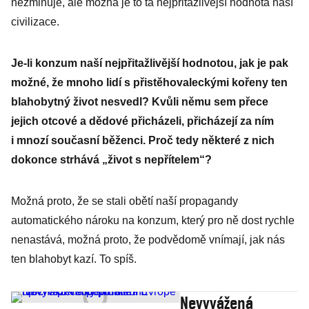
nezmiňuje, ale možná je to ta nejpřitažlivější hodnota naší
civilizace.
Je-li konzum naší nejpřitažlivější hodnotou, jak je pak
možné, že mnoho lidí s přistěhovaleckými kořeny ten
blahobytný život nesvedl? Kvůli němu sem přece
jejich otcové a dědové přicházeli, přicházejí za ním
i mnozí současní běženci. Proč tedy některé z nich
dokonce strhává „život s nepřítelem“?
Možná proto, že se stali obětí naší propagandy
automatického nároku na konzum, který pro ně dost rychle
nenastává, možná proto, že podvědomě vnímají, jak nás
ten blahobyt kazí. To spíš.
Nevyvážená