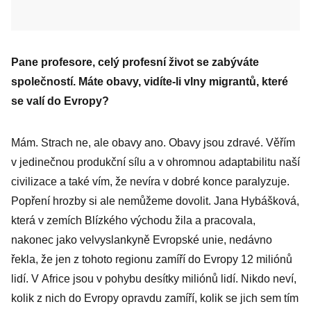
Pane profesore, celý profesní život se zabýváte
společností. Máte obavy, vidíte-li vlny migrantů, které
se valí do Evropy?
Mám. Strach ne, ale obavy ano. Obavy jsou zdravé. Věřím
v jedinečnou produkční sílu a v ohromnou adaptabilitu naší
civilizace a také vím, že nevíra v dobré konce paralyzuje.
Popření hrozby si ale nemůžeme dovolit. Jana Hybášková,
která v zemích Blízkého východu žila a pracovala,
nakonec jako velvyslankyně Evropské unie, nedávno
řekla, že jen z tohoto re­gionu zamíří do Evropy 12 miliónů
lidí. V Africe jsou v pohybu desítky miliónů lidí. Nikdo neví,
kolik z nich do Evropy opravdu zamíří, kolik se jich sem tím