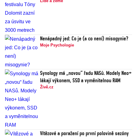
Lidé a země
Nenápadný jed: Co je (a co není) misogynie?
Moje Psychologie
Synology má „novou“ řadu NASů. Modely Neo+
lákají výkonem, SSD a vyměnitelnou RAM
Živě.cz
Vítězové a poražení po první polovině sezóny