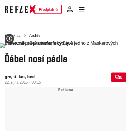
Předplatné
Reflex.cz
Archív
Ďábel nosí pádla
gre, tt, kat, bed
0
·
22. října 2015
00:15