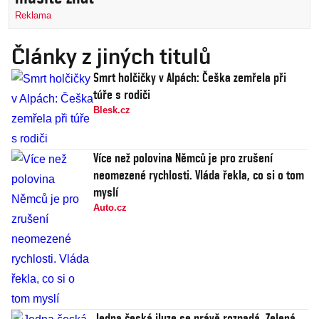
Reklama
Články z jiných titulů
Smrt holčičky v Alpách: Češka zemřela při
túře s rodiči
Blesk.cz
Více než polovina Němců je pro zrušení
neomezené rychlosti. Vláda řekla, co si o tom
myslí
Auto.cz
Jedna česká iluze se právě rozpadá. Zelená