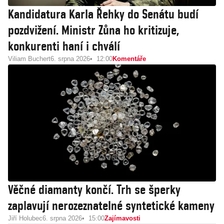
Kandidatura Karla Řehky do Senátu budí
pozdvižení. Ministr Zůna ho kritizuje,
konkurenti haní i chválí
Viliam Buchert
6. srpna 2026
12:00
Komentáře
Věčné diamanty končí. Trh se šperky
zaplavují nerozeznatelné syntetické kameny
Jiří Holubec
6. srpna 2026
15:00
Zajímavosti