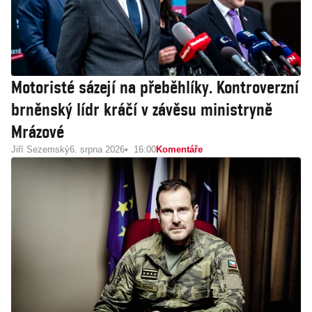
Motoristé sázejí na přeběhlíky. Kontroverzní
brněnský lídr kráčí v závěsu ministryně
Mrázové
Jiří Sezemský
6. srpna 2026
16:00
Komentáře