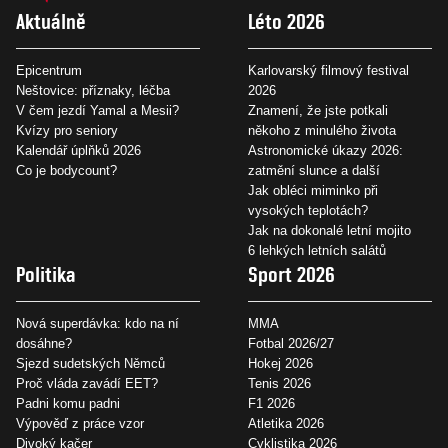
Aktuálně
Léto 2026
Epicentrum
Karlovarský filmový festival
Neštovice: příznaky, léčba
2026
V čem jezdí Yamal a Mesii?
Znamení, že jste potkali
Kvízy pro seniory
někoho z minulého života
Kalendář úplňků 2026
Astronomické úkazy 2026:
Co je bodycount?
zatmění slunce a další
Jak obléci miminko při
vysokých teplotách?
Jak na dokonalé letní mojito
6 lehkých letních salátů
Politika
Sport 2026
Nová superdávka: kdo na ní
MMA
dosáhne?
Fotbal 2026/27
Sjezd sudetských Němců
Hokej 2026
Proč vláda zavádí EET?
Tenis 2026
Padni komu padni
F1 2026
Výpověď z práce vzor
Atletika 2026
Divoký kačer
Cyklistika 2026