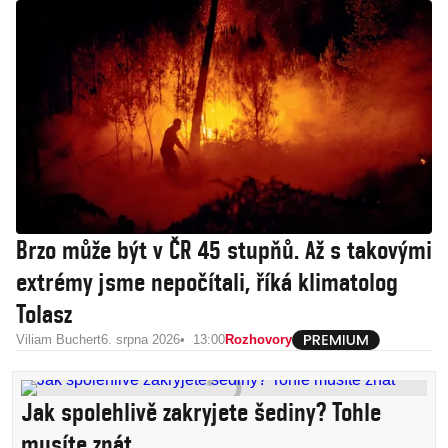
Brzo může být v ČR 45 stupňů. Až s takovými
extrémy jsme nepočítali, říká klimatolog
Tolasz
Viliam Buchert
6. srpna 2026
13:00
Rozhovory
Jak spolehlivě zakryjete šediny? Tohle
musíte znát