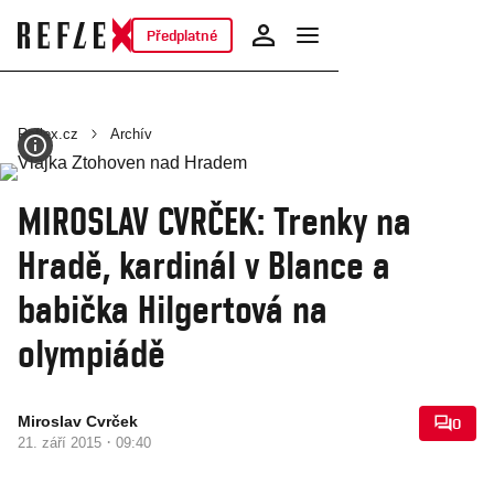
Předplatné
Reflex.cz
Archív
MIROSLAV CVRČEK: Trenky na
Hradě, kardinál v Blance a
babička Hilgertová na
olympiádě
Miroslav Cvrček
0
·
21. září 2015
09:40