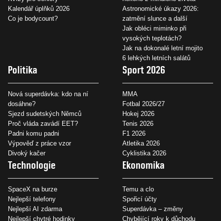
Kalendář úplňků 2026
Astronomické úkazy 2026:
Co je bodycount?
zatmění slunce a další
Jak obléci miminko při
vysokých teplotách?
Jak na dokonalé letní mojito
6 lehkých letních salátů
Politika
Sport 2026
Nová superdávka: kdo na ní
MMA
dosáhne?
Fotbal 2026/27
Sjezd sudetských Němců
Hokej 2026
Proč vláda zavádí EET?
Tenis 2026
Padni komu padni
F1 2026
Výpověď z práce vzor
Atletika 2026
Divoký kačer
Cyklistika 2026
Technologie
Ekonomika
SpaceX na burze
Temu a clo
Nejlepší telefony
Spořicí účty
Nejlepší AI zdarma
Superdávka – změny
Nejlepší chytré hodinky
Chybějící roky k důchodu