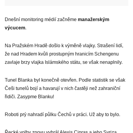
Dnešní monitoring médií začněme
manažerským
výcucem
.
Na Pražském Hradě došlo k výměně vlajky. Strašení lidí,
že nad Hradem kvůli prostupným hranicím Schengenu
zavlaje brzy vlajka Islámského státu, se však nenaplnily.
Tunel Blanka byl konečně otevřen. Podle statistik se však
Češi tunelů bojí a havarují v nich častěji než zahraniční
řidiči. Zasypme Blanku!
Roboti prý nahradí půlku Čechů v práci. Už aby to bylo.
Řecké volby znovu vyhrál Alexis Cipras a jeho Syriza.