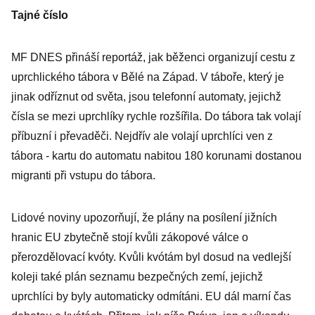
Tajné číslo
MF DNES přináší reportáž, jak běženci organizují cestu z
uprchlického tábora v Bělé na Západ. V táboře, který je
jinak odříznut od světa, jsou telefonní automaty, jejichž
čísla se mezi uprchlíky rychle rozšířila. Do tábora tak volají
příbuzní i převaděči. Nejdřív ale volají uprchlíci ven z
tábora - kartu do automatu nabitou 180 korunami dostanou
migranti při vstupu do tábora.
Lidové noviny upozorňují, že plány na posílení jižních
hranic EU zbytečně stojí kvůli zákopové válce o
přerozdělovací kvóty. Kvůli kvótám byl dosud na vedlejší
koleji také plán seznamu bezpečných zemí, jejichž
uprchlíci by byly automaticky odmítáni. EU dál marní čas