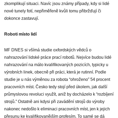
zkomplikují situaci. Navíc jsou známy případy, kdy si lidé
nové tunely fotí, nepřiměřeně kvůli tomu přibržďují či
dokonce zastavují.
Roboti místo lidí
MF DNES si všímá studie oxfordských vědců o
nahrazování lidské práce prací robotů. Nejvíce budou lidé
nahrazování na málo kvalifikovaných pozicích, typicky u
výrobních linek, obecně při práci, která je rutinní. Podle
studie je u nás výměnou za robota “ohroženo” 54 procent
pracovních míst. Česko tedy stojí před úkolem, jak další
průmyslovou revoluci využít, aniž by docházelo k “rozbíjení
strojů.” Ostatně ani kdysi při zavádění strojů do výroby
nakonec nedošlo k eliminaci pracovních míst, jen k jejich
přesunu ke kvalifikovanějším profesím. To samé se dá