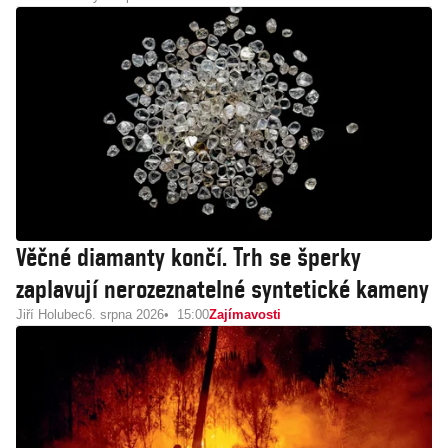
Věčné diamanty končí. Trh se šperky
zaplavují nerozeznatelné syntetické kameny
Jiří Holubec
6. srpna 2026
15:00
Zajímavosti