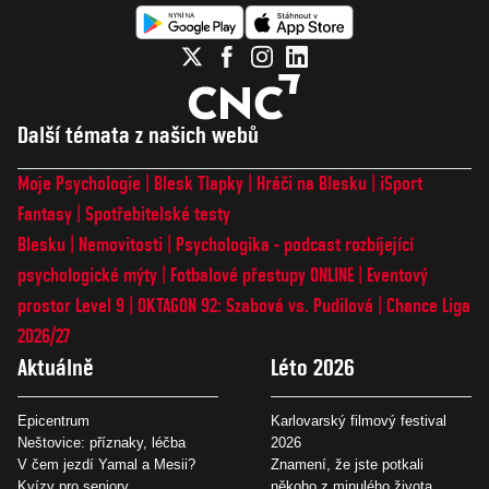
Další témata z našich webů
Moje Psychologie
Blesk Tlapky
Hráči na Blesku
iSport
Fantasy
Spotřebitelské testy
Blesku
Nemovitosti
Psychologika - podcast rozbíjející
psychologické mýty
Fotbalové přestupy ONLINE
Eventový
prostor Level 9
OKTAGON 92: Szabová vs. Pudilová
Chance Liga
2026/27
Aktuálně
Léto 2026
Epicentrum
Karlovarský filmový festival
Neštovice: příznaky, léčba
2026
V čem jezdí Yamal a Mesii?
Znamení, že jste potkali
Kvízy pro seniory
někoho z minulého života