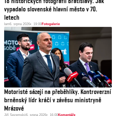
18 historických fotografií Bratislavy. Jak
vypadalo slovenské hlavní město v 70.
letech
lam
6. srpna 2026
19:00
Fotogalerie
Motoristé sázejí na přeběhlíky. Kontroverzní
brněnský lídr kráčí v závěsu ministryně
Mrázové
Jiří Sezemský
6. srpna 2026
16:00
Komentáře