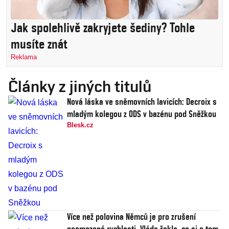
Jak spolehlivě zakryjete šediny? Tohle
musíte znát
Reklama
Články z jiných titulů
Nová láska ve sněmovních lavicích: Decroix s
mladým kolegou z ODS v bazénu pod Sněžkou
Blesk.cz
Více než polovina Němců je pro zrušení
neomezené rychlosti. Vláda řekla, co si o tom