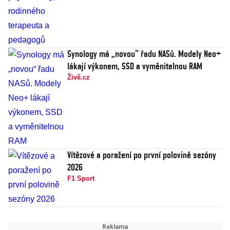
Synology má „novou“ řadu NASů. Modely Neo+
lákají výkonem, SSD a vyměnitelnou RAM
Živě.cz
Vítězové a poražení po první polovině sezóny
2026
F1 Sport