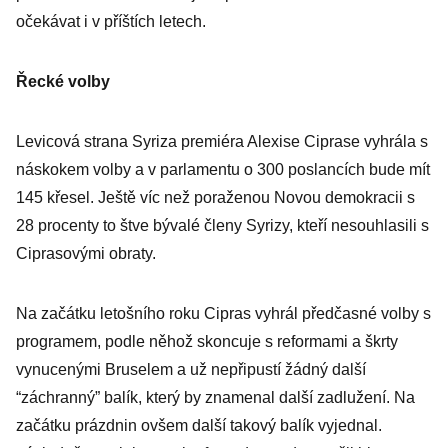
očekávat i v příštích letech.
Řecké volby
Levicová strana Syriza premiéra Alexise Ciprase vyhrála s
náskokem volby a v parlamentu o 300 poslancích bude mít
145 křesel. Ještě víc než poraženou Novou demokracii s
28 procenty to štve bývalé členy Syrizy, kteří nesouhlasili s
Ciprasovými obraty.
Na začátku letošního roku Cipras vyhrál předčasné volby s
programem, podle něhož skoncuje s reformami a škrty
vynucenými Bruselem a už nepřipustí žádný další
“záchranný” balík, který by znamenal další zadlužení. Na
začátku prázdnin ovšem další takový balík vyjednal.