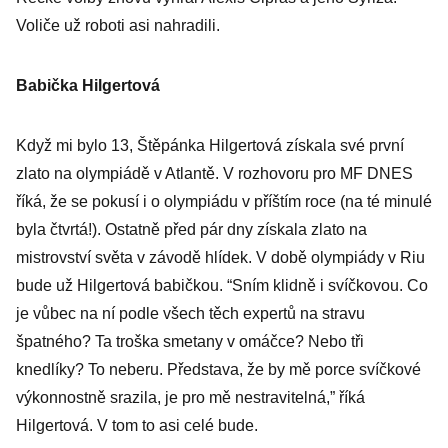
Voliče už roboti asi nahradili.
Babička Hilgertová
Když mi bylo 13, Štěpánka Hilgertová získala své první
zlato na olympiádě v Atlantě. V rozhovoru pro MF DNES
říká, že se pokusí i o olympiádu v příštím roce (na té minulé
byla čtvrtá!). Ostatně před pár dny získala zlato na
mistrovství světa v závodě hlídek. V době olympiády v Riu
bude už Hilgertová babičkou. “Sním klidně i svíčkovou. Co
je vůbec na ní podle všech těch expertů na stravu
špatného? Ta troška smetany v omáčce? Nebo tři
knedlíky? To neberu. Představa, že by mě porce svíčkové
výkonnostně srazila, je pro mě nestravitelná,” říká
Hilgertová. V tom to asi celé bude.