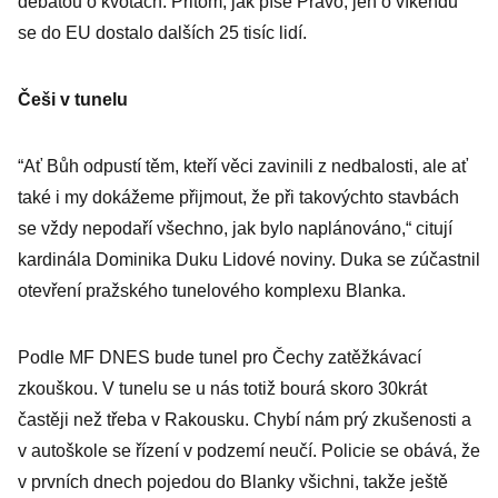
debatou o kvótách. Přitom, jak píše Právo, jen o víkendu
se do EU dostalo dalších 25 tisíc lidí.
Češi v tunelu
“Ať Bůh odpustí těm, kteří věci zavinili z nedbalosti, ale ať
také i my dokážeme přijmout, že při takovýchto stavbách
se vždy nepodaří všechno, jak bylo naplánováno,“ citují
kardinála Dominika Duku Lidové noviny. Duka se zúčastnil
otevření pražského tunelového komplexu Blanka.
Podle MF DNES bude tunel pro Čechy zatěžkávací
zkouškou. V tunelu se u nás totiž bourá skoro 30krát
častěji než třeba v Rakousku. Chybí nám prý zkušenosti a
v autoškole se řízení v podzemí neučí. Policie se obává, že
v prvních dnech pojedou do Blanky všichni, takže ještě