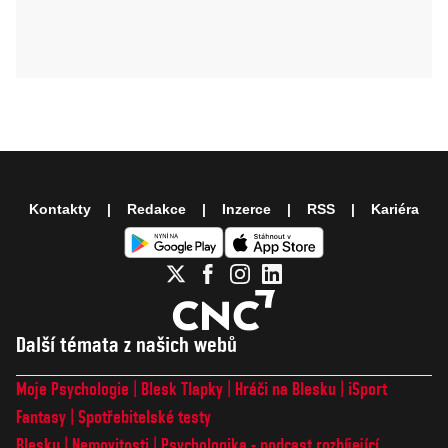
Kontakty
Redakce
Inzerce
RSS
Kariéra
Další témata z našich webů
Moje Psychologie
Blesk Tlapky
Hráči na Blesku
iSport
Fantasy
Spotřebitelské testy
Blesku
Nemovitosti
Psychologika - podcast rozbíjející