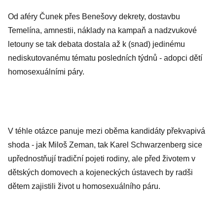
Od aféry Čunek přes Benešovy dekrety, dostavbu
Temelína, amnestii, náklady na kampaň a nadzvukové
letouny se tak debata dostala až k (snad) jedinému
nediskutovanému tématu posledních týdnů - adopci dětí
homosexuálními páry.
V téhle otázce panuje mezi oběma kandidáty překvapivá
shoda - jak Miloš Zeman, tak Karel Schwarzenberg sice
upřednostňují tradiční pojeti rodiny, ale před životem v
dětských domovech a kojeneckých ústavech by radši
dětem zajistili život u homosexuálního páru.