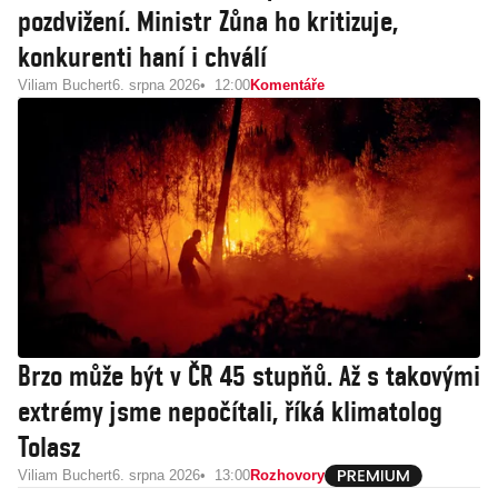
pozdvižení. Ministr Zůna ho kritizuje,
konkurenti haní i chválí
Viliam Buchert
6. srpna 2026
12:00
Komentáře
Brzo může být v ČR 45 stupňů. Až s takovými
extrémy jsme nepočítali, říká klimatolog
Tolasz
Viliam Buchert
6. srpna 2026
13:00
Rozhovory