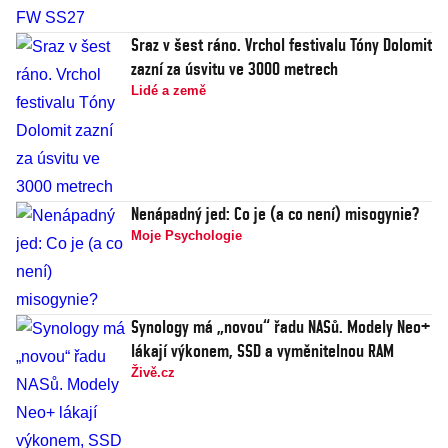
Sraz v šest ráno. Vrchol festivalu Tóny Dolomit
zazní za úsvitu ve 3000 metrech
Lidé a země
Nenápadný jed: Co je (a co není) misogynie?
Moje Psychologie
Synology má „novou“ řadu NASů. Modely Neo+
lákají výkonem, SSD a vyměnitelnou RAM
Živě.cz