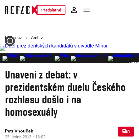
Předplatné
Reflex.cz
Archív
Fotog
Unaveni z debat: v
prezidentském duelu Českého
rozhlasu došlo i na
homosexuály
Petr Vnouček
0
·
23. ledna 2013
18:02