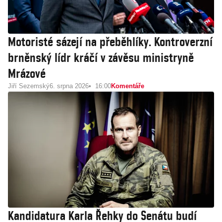
Motoristé sázejí na přeběhlíky. Kontroverzní
brněnský lídr kráčí v závěsu ministryně
Mrázové
Jiří Sezemský
6. srpna 2026
16:00
Komentáře
Kandidatura Karla Řehky do Senátu budí