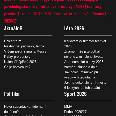
psychologické mýty
Fotbalové přestupy ONLINE
Eventový
prostor Level 9
OKTAGON 92: Szabová vs. Pudilová
Chance Liga
2026/27
Aktuálně
Léto 2026
Epicentrum
Karlovarský filmový festival
Neštovice: příznaky, léčba
2026
V čem jezdí Yamal a Mesii?
Znamení, že jste potkali
Kvízy pro seniory
někoho z minulého života
Kalendář úplňků 2026
Astronomické úkazy 2026:
Co je bodycount?
zatmění slunce a další
Jak obléci miminko při
vysokých teplotách?
Jak na dokonalé letní mojito
6 lehkých letních salátů
Politika
Sport 2026
Nová superdávka: kdo na ní
MMA
dosáhne?
Fotbal 2026/27