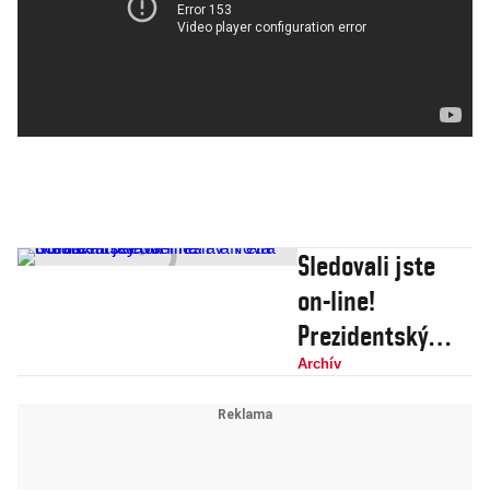
Sledovali jste
on-line!
Prezidentský
duel na TV Nova
Archív
očima Jaroslava
Plesla a Petra
Koláře