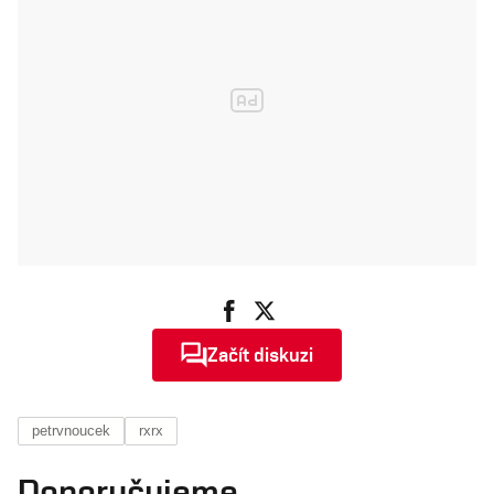
Začít diskuzi
petrvnoucek
rxrx
Doporučujeme