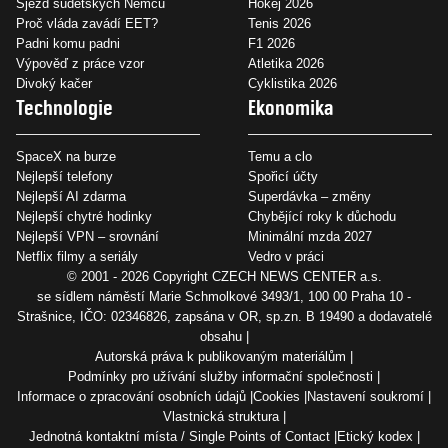
Sjezd sudetských Němců
Hokej 2026
Proč vláda zavádí EET?
Tenis 2026
Padni komu padni
F1 2026
Výpověď z práce vzor
Atletika 2026
Divoký kačer
Cyklistika 2026
Technologie
Ekonomika
SpaceX na burze
Temu a clo
Nejlepší telefony
Spořicí účty
Nejlepší AI zdarma
Superdávka – změny
Nejlepší chytré hodinky
Chybějící roky k důchodu
Nejlepší VPN – srovnání
Minimální mzda 2027
Netflix filmy a seriály
Vedro v práci
© 2001 - 2026 Copyright
CZECH NEWS CENTER a.s.
se sídlem náměstí Marie Schmolkové 3493/1, 100 00 Praha 10 -
Strašnice, IČO: 02346826, zapsána v OR, sp.zn. B 19490 a dodavatelé
obsahu
Autorská práva k publikovaným materiálům
Podmínky pro užívání služby informační společnosti
Informace o zpracování osobních údajů
Cookies
Nastavení soukromí
Vlastnická struktura
Jednotná kontaktní místa / Single Points of Contact
Etický kodex