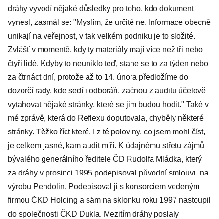
dráhy vyvodí nějaké důsledky pro toho, kdo dokument
vynesl, zasmál se: "Myslím, že určitě ne. Informace obecně
unikají na veřejnost, v tak velkém podniku je to složité.
Zvlášť v momentě, kdy ty materiály mají více než tři nebo
čtyři lidé. Kdyby to neuniklo teď, stane se to za týden nebo
za čtrnáct dní, protože až to 14. února předložíme do
dozorčí rady, kde sedí i odboráři, začnou z auditu účelově
vytahovat nějaké stránky, které se jim budou hodit." Také v
mé zprávě, která do Reflexu doputovala, chyběly některé
stránky. Těžko říct které. I z té poloviny, co jsem mohl číst,
je celkem jasné, kam audit míří. K údajnému střetu zájmů
bývalého generálního ředitele ČD Rudolfa Mládka, který
za dráhy v prosinci 1995 podepisoval původní smlouvu na
výrobu Pendolin. Podepisoval ji s konsorciem vedeným
firmou ČKD Holding a sám na sklonku roku 1997 nastoupil
do společnosti ČKD Dukla. Mezitím dráhy poslaly