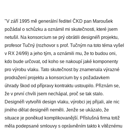
"V září 1995 mě generální ředitel ČKD pan Maroušek
požádal o schůzku a oznámil mi skutečnosti, které jsem
netušil. Na konsorcium se prý obrátili designéři projektu,
profesor Tučný (rozhovor s prof. Tučným na toto téma vyšel
v RX 24/99) a jeho tým, a oznámili mu, že to budou oni,
kdo bude určovat, od koho se nakoupí jaké komponenty
pro výrobu vlaku. Tato skutečnost by znamenala výrazné
prodražení projektu a konsorcium by s požadavkem
úhrady škod od přípravy kontraktu ustoupilo. Přiznám se,
že v první chvíli jsem nechápal, proč se tak stalo.
Designéři vytvořili design vlaku, výrobci jej přijali, ale nic
jiného dělat designéři neměli. Jenže se ukázalo, že
situace je poněkud komplikovanější. Příslušná firma totiž
měla podepsané smlouvy s oprávněním takto k vítěznému