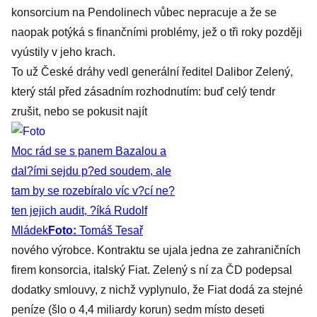
konsorcium na Pendolinech vůbec nepracuje a že se
naopak potýká s finančními problémy, jež o tři roky později
vyústily v jeho krach.
To už České dráhy vedl generální ředitel Dalibor Zelený,
který stál před zásadním rozhodnutím: buď celý tendr
zrušit, nebo se pokusit najít
Moc rád se s panem Bazalou a
dal?ími sejdu p?ed soudem, ale
tam by se rozebíralo víc v?cí ne?
ten jejich audit, ?íká Rudolf
Mládek
Foto:
Tomáš Tesař
nového výrobce. Kontraktu se ujala jedna ze zahraničních
firem konsorcia, italský Fiat. Zelený s ní za ČD podepsal
dodatky smlouvy, z nichž vyplynulo, že Fiat dodá za stejné
peníze (šlo o 4,4 miliardy korun) sedm místo deseti