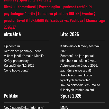
Blesku
Nemovitosti
Psychologika - podcast rozbíjející
psychologické mýty
Fotbalové přestupy ONLINE
Eventový
prostor Level 9
OKTAGON 92: Szabová vs. Pudilová
Chance Liga
2026/27
Aktuálně
Léto 2026
Epicentrum
Karlovarský filmový festival
Neštovice: příznaky, léčba
2026
V čem jezdí Yamal a Mesii?
Znamení, že jste potkali
Kvízy pro seniory
někoho z minulého života
Kalendář úplňků 2026
Astronomické úkazy 2026:
Co je bodycount?
zatmění slunce a další
Jak obléci miminko při
vysokých teplotách?
Jak na dokonalé letní mojito
6 lehkých letních salátů
Politika
Sport 2026
Nová superdávka: kdo na ní
MMA