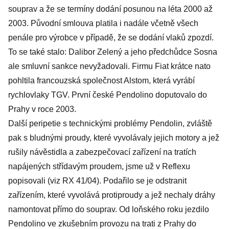
souprav a že se termíny dodání posunou na léta 2000 až
2003. Původní smlouva platila i nadále včetně všech
penále pro výrobce v případě, že se dodání vlaků zpozdí.
To se také stalo: Dalibor Zelený a jeho předchůdce Sosna
ale smluvní sankce nevyžadovali. Firmu Fiat krátce nato
pohltila francouzská společnost Alstom, která vyrábí
rychlovlaky TGV. První české Pendolino doputovalo do
Prahy v roce 2003.
Další peripetie s technickými problémy Pendolin, zvláště
pak s bludnými proudy, které vyvolávaly jejich motory a jež
rušily návěstidla a zabezpečovací zařízení na tratích
napájených střídavým proudem, jsme už v Reflexu
popisovali (viz RX 41/04). Podařilo se je odstranit
zařízením, které vyvolává protiproudy a jež nechaly dráhy
namontovat přímo do souprav. Od loňského roku jezdilo
Pendolino ve zkušebním provozu na trati z Prahy do