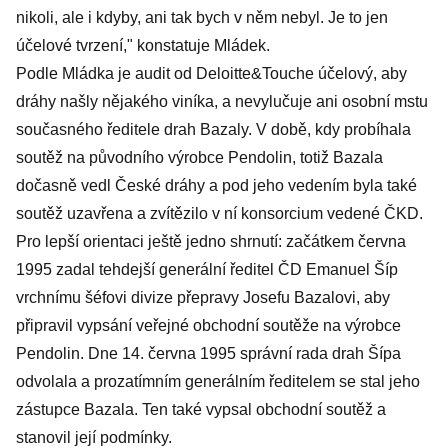
nikoli, ale i kdyby, ani tak bych v něm nebyl. Je to jen
účelové tvrzení," konstatuje Mládek.
Podle Mládka je audit od Deloitte&Touche účelový, aby
dráhy našly nějakého viníka, a nevylučuje ani osobní mstu
současného ředitele drah Bazaly. V době, kdy probíhala
soutěž na původního výrobce Pendolin, totiž Bazala
dočasně vedl České dráhy a pod jeho vedením byla také
soutěž uzavřena a zvítězilo v ní konsorcium vedené ČKD.
Pro lepší orientaci ještě jedno shrnutí: začátkem června
1995 zadal tehdejší generální ředitel ČD Emanuel Šíp
vrchnímu šéfovi divize přepravy Josefu Bazalovi, aby
připravil vypsání veřejné obchodní soutěže na výrobce
Pendolin. Dne 14. června 1995 správní rada drah Šípa
odvolala a prozatímním generálním ředitelem se stal jeho
zástupce Bazala. Ten také vypsal obchodní soutěž a
stanovil její podmínky.