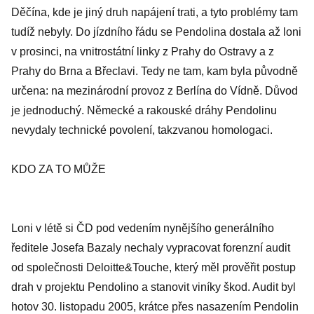
Děčína, kde je jiný druh napájení trati, a tyto problémy tam
tudíž nebyly. Do jízdního řádu se Pendolina dostala až loni
v prosinci, na vnitrostátní linky z Prahy do Ostravy a z
Prahy do Brna a Břeclavi. Tedy ne tam, kam byla původně
určena: na mezinárodní provoz z Berlína do Vídně. Důvod
je jednoduchý. Německé a rakouské dráhy Pendolinu
nevydaly technické povolení, takzvanou homologaci.
KDO ZA TO MŮŽE
Loni v létě si ČD pod vedením nynějšího generálního
ředitele Josefa Bazaly nechaly vypracovat forenzní audit
od společnosti Deloitte&Touche, který měl prověřit postup
drah v projektu Pendolino a stanovit viníky škod. Audit byl
hotov 30. listopadu 2005, krátce přes nasazením Pendolin