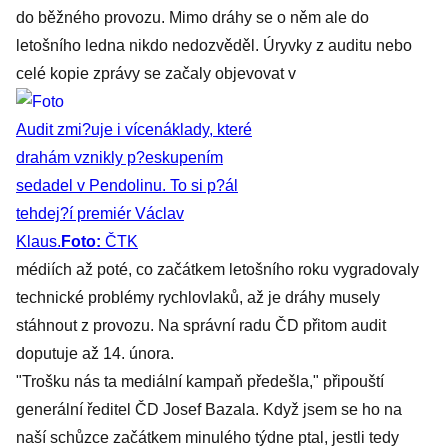
do běžného provozu. Mimo dráhy se o něm ale do
letošního ledna nikdo nedozvěděl. Úryvky z auditu nebo
celé kopie zprávy se začaly objevovat v
Audit zmi?uje i vícenáklady, které
drahám vznikly p?eskupením
sedadel v Pendolinu. To si p?ál
tehdej?í premiér Václav
Klaus.
Foto:
ČTK
médiích až poté, co začátkem letošního roku vygradovaly
technické problémy rychlovlaků, až je dráhy musely
stáhnout z provozu. Na správní radu ČD přitom audit
doputuje až 14. února.
"Trošku nás ta mediální kampaň předešla," připouští
generální ředitel ČD Josef Bazala. Když jsem se ho na
naší schůzce začátkem minulého týdne ptal, jestli tedy