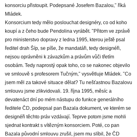
konsorciu přistoupit. Podepsané Josefem Bazalou," říká
Mládek.
Konsorcium tedy mělo poslouchat designéry, co od koho
koupí a z čeho bude Pendolina vyrábět. "Přitom ve zprávě
pro ministerstvo dopravy z ledna 1995, kterou ještě psal
ředitel drah Šíp, se píše, že mandatáři, tedy designéři,
nejsou oprávněni k závazkům a právům vůči třetím
osobám. Tedy naprostý opak toho, co se nakonec objevilo
ve smlouvě s profesorem Tučným," vysvětluje Mládek. "Co
jsem měl za takové situace dělat? Tu nešťastnou Bazalovu
smlouvu jsme zlikvidovali. 19. října 1995, měsíc a
devatenáct dní po mém nástupu do funkce generálního
ředitele ČD, podepsal pan Bazala dokument, ve kterém se
designéři těchto práv vzdávají. Teprve potom jsme mohli
sjednat kontrakt s vítězným konsorciem. Poté, co pan
Bazala původní smlouvu zrušil, jsem mu slíbil, že ČD