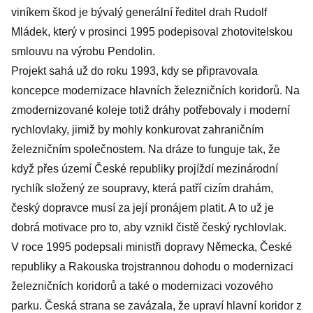
viníkem škod je bývalý generální ředitel drah Rudolf
Mládek, který v prosinci 1995 podepisoval zhotovitelskou
smlouvu na výrobu Pendolin.
Projekt sahá už do roku 1993, kdy se připravovala
koncepce modernizace hlavních železničních koridorů. Na
zmodernizované koleje totiž dráhy potřebovaly i moderní
rychlovlaky, jimiž by mohly konkurovat zahraničním
železničním společnostem. Na dráze to funguje tak, že
když přes území České republiky projíždí mezinárodní
rychlík složený ze soupravy, která patří cizím drahám,
český dopravce musí za její pronájem platit. A to už je
dobrá motivace pro to, aby vznikl čistě český rychlovlak.
V roce 1995 podepsali ministři dopravy Německa, České
republiky a Rakouska trojstrannou dohodu o modernizaci
železničních koridorů a také o modernizaci vozového
parku. Česká strana se zavázala, že upraví hlavní koridor z