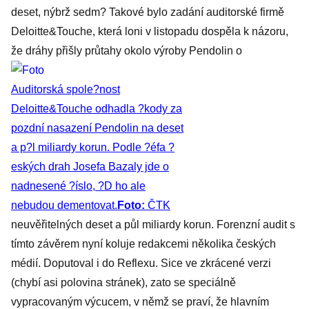
deset, nýbrž sedm? Takové bylo zadání auditorské firmě
Deloitte&Touche, která loni v listopadu dospěla k názoru,
že dráhy přišly průtahy okolo výroby Pendolin o
Auditorská spole?nost
Deloitte&Touche odhadla ?kody za
pozdní nasazení Pendolin na deset
a p?l miliardy korun. Podle ?éfa ?
eských drah Josefa Bazaly jde o
nadnesené ?íslo, ?D ho ale
nebudou dementovat.
Foto:
ČTK
neuvěřitelných deset a půl miliardy korun. Forenzní audit s
tímto závěrem nyní koluje redakcemi několika českých
médií. Doputoval i do Reflexu. Sice ve zkrácené verzi
(chybí asi polovina stránek), zato se speciálně
vypracovaným výcucem, v němž se praví, že hlavním