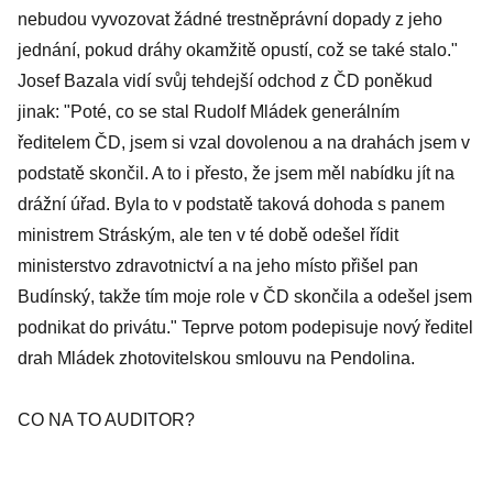
nebudou vyvozovat žádné trestněprávní dopady z jeho
jednání, pokud dráhy okamžitě opustí, což se také stalo."
Josef Bazala vidí svůj tehdejší odchod z ČD poněkud
jinak: "Poté, co se stal Rudolf Mládek generálním
ředitelem ČD, jsem si vzal dovolenou a na drahách jsem v
podstatě skončil. A to i přesto, že jsem měl nabídku jít na
drážní úřad. Byla to v podstatě taková dohoda s panem
ministrem Stráským, ale ten v té době odešel řídit
ministerstvo zdravotnictví a na jeho místo přišel pan
Budínský, takže tím moje role v ČD skončila a odešel jsem
podnikat do privátu." Teprve potom podepisuje nový ředitel
drah Mládek zhotovitelskou smlouvu na Pendolina.
CO NA TO AUDITOR?