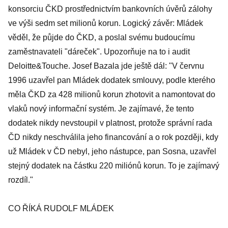
konsorciu ČKD prostřednictvím bankovních úvěrů zálohy
ve výši sedm set milionů korun. Logický závěr: Mládek
věděl, že půjde do ČKD, a poslal svému budoucímu
zaměstnavateli "dáreček". Upozorňuje na to i audit
Deloitte&Touche. Josef Bazala jde ještě dál: "V červnu
1996 uzavřel pan Mládek dodatek smlouvy, podle kterého
měla ČKD za 428 milionů korun zhotovit a namontovat do
vlaků nový informační systém. Je zajímavé, že tento
dodatek nikdy nevstoupil v platnost, protože správní rada
ČD nikdy neschválila jeho financování a o rok později, kdy
už Mládek v ČD nebyl, jeho nástupce, pan Sosna, uzavřel
stejný dodatek na částku 220 miliónů korun. To je zajímavý
rozdíl."
CO ŘÍKÁ RUDOLF MLÁDEK