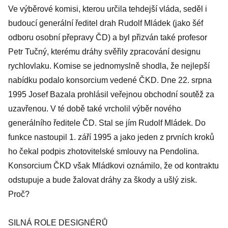
Ve výběrové komisi, kterou určila tehdejší vláda, seděl i
budoucí generální ředitel drah Rudolf Mládek (jako šéf
odboru osobní přepravy ČD) a byl přizván také profesor
Petr Tučný, kterému dráhy svěřily zpracování designu
rychlovlaku. Komise se jednomyslně shodla, že nejlepší
nabídku podalo konsorcium vedené ČKD. Dne 22. srpna
1995 Josef Bazala prohlásil veřejnou obchodní soutěž za
uzavřenou. V té době také vrcholil výběr nového
generálního ředitele ČD. Stal se jím Rudolf Mládek. Do
funkce nastoupil 1. září 1995 a jako jeden z prvních kroků
ho čekal podpis zhotovitelské smlouvy na Pendolina.
Konsorcium ČKD však Mládkovi oznámilo, že od kontraktu
odstupuje a bude žalovat dráhy za škody a ušlý zisk.
Proč?
SILNÁ ROLE DESIGNÉRŮ