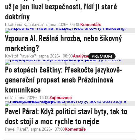
už je jen iluzí bezpečnosti, řídí ji staré
doktríny
Ekaterina Kanakova
7. srpna 2026
06:00
Komentáře
Vzpoura AI. Reálná hrozba, nebo šikovný
marketing?
Kryštof Pavelka
7. srpna 2026
08:00
Analýza
Po stopách češtiny: Přeskočte jazykově-
generační propast aneb Prázdninová
komunikace
nrd
7. srpna 2026
14:00
Zajímavosti
Pavel Páral: Když politici staví byty, tak to
dost stojí a moc rychle to nejde
Pavel Páral
7. srpna 2026
07:00
Komentáře