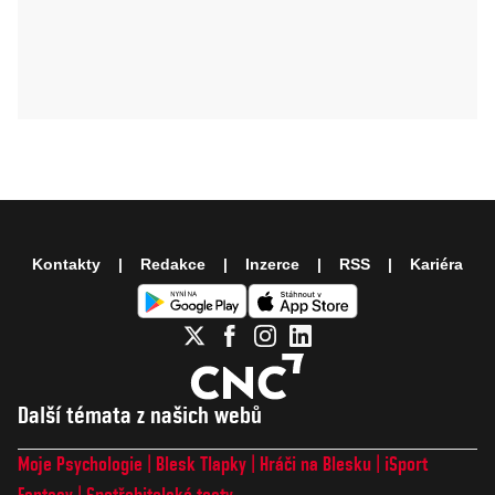
Kontakty
Redakce
Inzerce
RSS
Kariéra
Další témata z našich webů
Moje Psychologie
Blesk Tlapky
Hráči na Blesku
iSport
Fantasy
Spotřebitelské testy