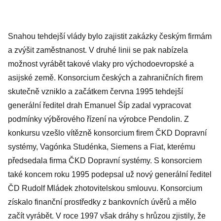
Snahou tehdejší vlády bylo zajistit zakázky českým firmám
a zvýšit zaměstnanost. V druhé linii se pak nabízela
možnost vyrábět takové vlaky pro východoevropské a
asijské země. Konsorcium českých a zahraničních firem
skutečně vzniklo a začátkem června 1995 tehdejší
generální ředitel drah Emanuel Šíp zadal vypracovat
podmínky výběrového řízení na výrobce Pendolin. Z
konkursu vzešlo vítězně konsorcium firem ČKD Dopravní
systémy, Vagónka Studénka, Siemens a Fiat, kterému
předsedala firma ČKD Dopravní systémy. S konsorciem
také koncem roku 1995 podepsal už nový generální ředitel
ČD Rudolf Mládek zhotovitelskou smlouvu. Konsorcium
získalo finanční prostředky z bankovních úvěrů a mělo
začít vyrábět. V roce 1997 však dráhy s hrůzou zjistily, že