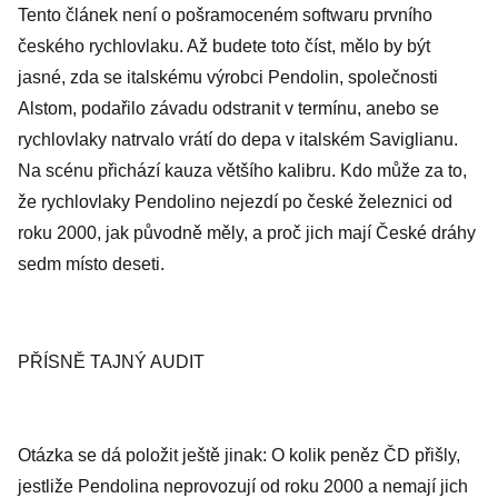
Tento článek není o pošramoceném softwaru prvního
českého rychlovlaku. Až budete toto číst, mělo by být
jasné, zda se italskému výrobci Pendolin, společnosti
Alstom, podařilo závadu odstranit v termínu, anebo se
rychlovlaky natrvalo vrátí do depa v italském Saviglianu.
Na scénu přichází kauza většího kalibru. Kdo může za to,
že rychlovlaky Pendolino nejezdí po české železnici od
roku 2000, jak původně měly, a proč jich mají České dráhy
sedm místo deseti.
PŘÍSNĚ TAJNÝ AUDIT
Otázka se dá položit ještě jinak: O kolik peněz ČD přišly,
jestliže Pendolina neprovozují od roku 2000 a nemají jich