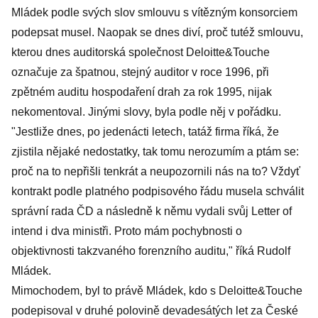
Mládek podle svých slov smlouvu s vítězným konsorciem
podepsat musel. Naopak se dnes diví, proč tutéž smlouvu,
kterou dnes auditorská společnost Deloitte&Touche
označuje za špatnou, stejný auditor v roce 1996, při
zpětném auditu hospodaření drah za rok 1995, nijak
nekomentoval. Jinými slovy, byla podle něj v pořádku.
"Jestliže dnes, po jedenácti letech, tatáž firma říká, že
zjistila nějaké nedostatky, tak tomu nerozumím a ptám se:
proč na to nepřišli tenkrát a neupozornili nás na to? Vždyť
kontrakt podle platného podpisového řádu musela schválit
správní rada ČD a následně k němu vydali svůj Letter of
intend i dva ministři. Proto mám pochybnosti o
objektivnosti takzvaného forenzního auditu," říká Rudolf
Mládek.
Mimochodem, byl to právě Mládek, kdo s Deloitte&Touche
podepisoval v druhé polovině devadesátých let za České