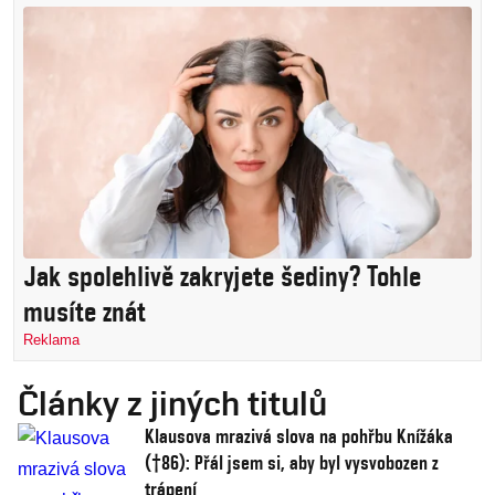
Jak spolehlivě zakryjete šediny? Tohle
musíte znát
Reklama
Články z jiných titulů
Klausova mrazivá slova na pohřbu Knížáka
(†86): Přál jsem si, aby byl vysvobozen z
trápení