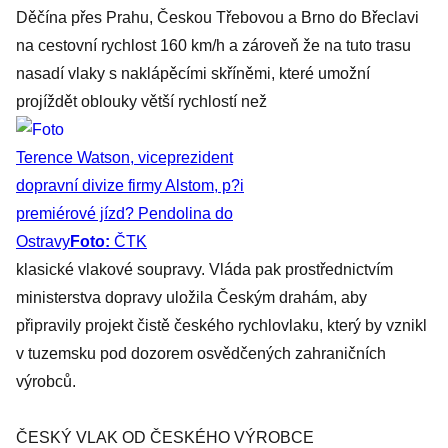
Děčína přes Prahu, Českou Třebovou a Brno do Břeclavi
na cestovní rychlost 160 km/h a zároveň že na tuto trasu
nasadí vlaky s naklápěcími skříněmi, které umožní
projíždět oblouky větší rychlostí než
Terence Watson, viceprezident
dopravní divize firmy Alstom, p?i
premiérové jízd? Pendolina do
Ostravy
Foto:
ČTK
klasické vlakové soupravy. Vláda pak prostřednictvím
ministerstva dopravy uložila Českým drahám, aby
připravily projekt čistě českého rychlovlaku, který by vznikl
v tuzemsku pod dozorem osvědčených zahraničních
výrobců.
ČESKÝ VLAK OD ČESKÉHO VÝROBCE