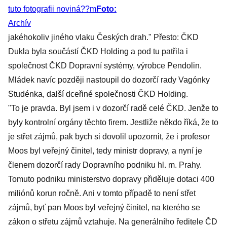
tuto fotografii noviná??m
Foto:
Archív
jakéhokoliv jiného vlaku Českých drah." Přesto: ČKD
Dukla byla součástí ČKD Holding a pod tu patřila i
společnost ČKD Dopravní systémy, výrobce Pendolin.
Mládek navíc později nastoupil do dozorčí rady Vagónky
Studénka, další dceřiné společnosti ČKD Holding.
"To je pravda. Byl jsem i v dozorčí radě celé ČKD. Jenže to
byly kontrolní orgány těchto firem. Jestliže někdo říká, že to
je střet zájmů, pak bych si dovolil upozornit, že i profesor
Moos byl veřejný činitel, tedy ministr dopravy, a nyní je
členem dozorčí rady Dopravního podniku hl. m. Prahy.
Tomuto podniku ministerstvo dopravy přiděluje dotaci 400
miliónů korun ročně. Ani v tomto případě to není střet
zájmů, byť pan Moos byl veřejný činitel, na kterého se
zákon o střetu zájmů vztahuje. Na generálního ředitele ČD