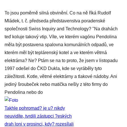
To jsou poměrně silná obvinění. Co na ně říká Rudolf
Mládek, t. č. předseda představenstva poradenské
společnosti Swiss Inquiry and Technology? "Na drahách
teď koluje takový vtip. Víte, ve kterém vagónu Pendolina
měla být postavena spalovna komunálních odpadů, ve
kterém měl být teplárenský kotel a ve kterém větrná
elektrárna? Ne? Ptám se na to proto, že jsem v listopadu
1997 odešel do ČKD Dukla, kde se vyráběly tyto
záležitosti. Kotle, větrné elektrárny a tlakové nádoby. Ani
jediný šroubeček nebo matička nešly z této firmy do
Pendolina nebo do
Takhle pohromad? je u? nikdy
neuvidíte, tvrdili zástupci ?eských
drah loni v prosinci, kdy? rozesílali