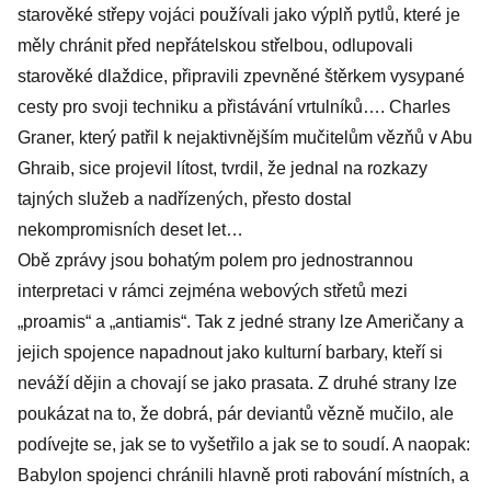
starověké střepy vojáci používali jako výplň pytlů, které je
měly chránit před nepřátelskou střelbou, odlupovali
starověké dlaždice, připravili zpevněné štěrkem vysypané
cesty pro svoji techniku a přistávání vrtulníků…. Charles
Graner, který patřil k nejaktivnějším mučitelům vězňů v Abu
Ghraib, sice projevil lítost, tvrdil, že jednal na rozkazy
tajných služeb a nadřízených, přesto dostal
nekompromisních deset let…
Obě zprávy jsou bohatým polem pro jednostrannou
interpretaci v rámci zejména webových střetů mezi
„proamis“ a „antiamis“. Tak z jedné strany lze Američany a
jejich spojence napadnout jako kulturní barbary, kteří si
neváží dějin a chovají se jako prasata. Z druhé strany lze
poukázat na to, že dobrá, pár deviantů vězně mučilo, ale
podívejte se, jak se to vyšetřilo a jak se to soudí. A naopak:
Babylon spojenci chránili hlavně proti rabování místních, a