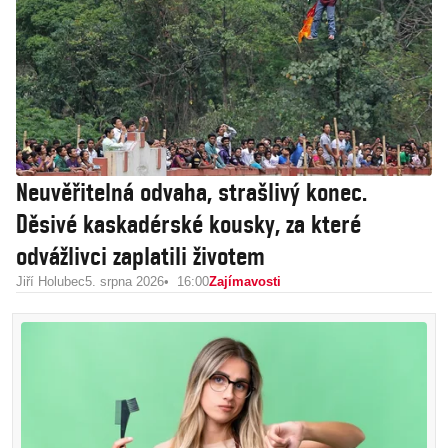
Neuvěřitelná odvaha, strašlivý konec.
Děsivé kaskadérské kousky, za které
odvážlivci zaplatili životem
Jiří Holubec
5. srpna 2026
16:00
Zajímavosti