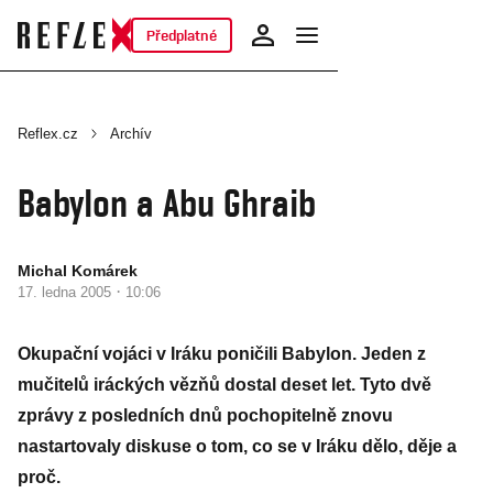
Předplatné
Reflex.cz
Archív
Babylon a Abu Ghraib
Michal Komárek
·
17. ledna 2005
10:06
Okupační vojáci v Iráku poničili Babylon. Jeden z
mučitelů iráckých vězňů dostal deset let. Tyto dvě
zprávy z posledních dnů pochopitelně znovu
nastartovaly diskuse o tom, co se v Iráku dělo, děje a
proč.