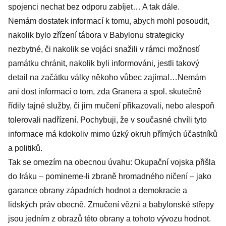
spojenci nechat bez odporu zabíjet… A tak dále.
Nemám dostatek informací k tomu, abych mohl posoudit,
nakolik bylo zřízení tábora v Babylonu strategicky
nezbytné, či nakolik se vojáci snažili v rámci možností
památku chránit, nakolik byli informováni, jestli takový
detail na začátku války někoho vůbec zajímal…Nemám
ani dost informací o tom, zda Granera a spol. skutečně
řídily tajné služby, či jim mučení přikazovali, nebo alespoň
tolerovali nadřízení. Pochybuji, že v současné chvíli tyto
informace má kdokoliv mimo úzký okruh přímých účastníků
a politiků.
Tak se omezím na obecnou úvahu: Okupační vojska přišla
do Iráku – pomineme-li zbraně hromadného ničení – jako
garance obrany západních hodnot a demokracie a
lidských práv obecně. Zmučení vězni a babylonské střepy
jsou jedním z obrazů této obrany a tohoto vývozu hodnot.