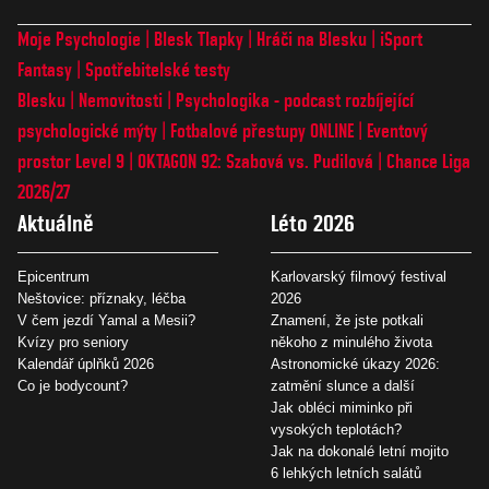
Moje Psychologie
Blesk Tlapky
Hráči na Blesku
iSport
Fantasy
Spotřebitelské testy
Blesku
Nemovitosti
Psychologika - podcast rozbíjející
psychologické mýty
Fotbalové přestupy ONLINE
Eventový
prostor Level 9
OKTAGON 92: Szabová vs. Pudilová
Chance Liga
2026/27
Aktuálně
Léto 2026
Epicentrum
Karlovarský filmový festival
Neštovice: příznaky, léčba
2026
V čem jezdí Yamal a Mesii?
Znamení, že jste potkali
Kvízy pro seniory
někoho z minulého života
Kalendář úplňků 2026
Astronomické úkazy 2026:
Co je bodycount?
zatmění slunce a další
Jak obléci miminko při
vysokých teplotách?
Jak na dokonalé letní mojito
6 lehkých letních salátů