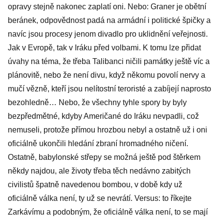
opravy stejně nakonec zaplatí oni. Nebo: Graner je obětní
beránek, odpovědnost padá na armádní i politické špičky a
navíc jsou procesy jenom divadlo pro uklidnění veřejnosti.
Jak v Evropě, tak v Iráku před volbami. K tomu lze přidat
úvahy na téma, že třeba Talibanci ničili památky ještě víc a
plánovitě, nebo že není divu, když někomu povolí nervy a
mučí vězně, kteří jsou nelítostní teroristé a zabíjejí naprosto
bezohledně… Nebo, že všechny tyhle spory by byly
bezpředmětné, kdyby Američané do Iráku nevpadli, což
nemuseli, protože přímou hrozbou nebyl a ostatně už i oni
oficiálně ukončili hledání zbraní hromadného ničení.
Ostatně, babylonské střepy se možná ještě pod štěrkem
někdy najdou, ale životy třeba těch nedávno zabitých
civilistů špatně navedenou bombou, v době kdy už
oficiálně válka není, ty už se nevrátí. Versus: to říkejte
Zarkávímu a podobným, že oficiálně válka není, to se mají