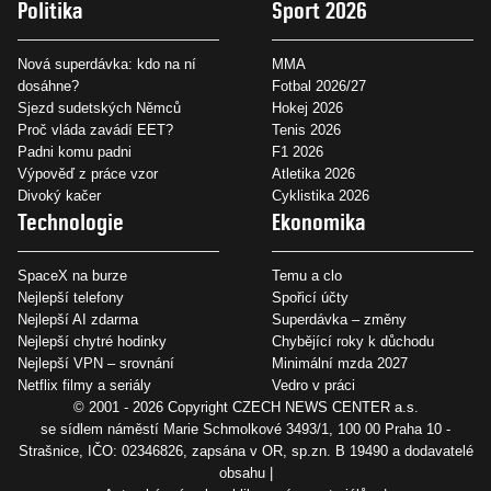
Politika
Sport 2026
Nová superdávka: kdo na ní
MMA
dosáhne?
Fotbal 2026/27
Sjezd sudetských Němců
Hokej 2026
Proč vláda zavádí EET?
Tenis 2026
Padni komu padni
F1 2026
Výpověď z práce vzor
Atletika 2026
Divoký kačer
Cyklistika 2026
Technologie
Ekonomika
SpaceX na burze
Temu a clo
Nejlepší telefony
Spořicí účty
Nejlepší AI zdarma
Superdávka – změny
Nejlepší chytré hodinky
Chybějící roky k důchodu
Nejlepší VPN – srovnání
Minimální mzda 2027
Netflix filmy a seriály
Vedro v práci
© 2001 - 2026 Copyright
CZECH NEWS CENTER a.s.
se sídlem náměstí Marie Schmolkové 3493/1, 100 00 Praha 10 -
Strašnice, IČO: 02346826, zapsána v OR, sp.zn. B 19490 a dodavatelé
obsahu