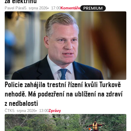
za elektřinu
Pavel Páral
5. srpna 2026
17:00
Komentáře
Policie zahájila trestní řízení kvůli Turkově
nehodě. Má podezření na ublížení na zdraví
z nedbalosti
ČTK
5. srpna 2026
13:00
Zprávy