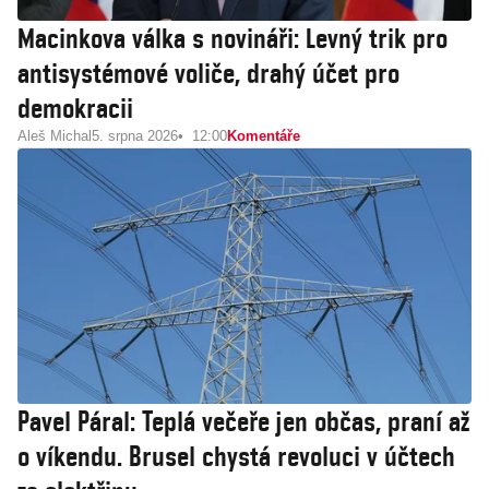
Macinkova válka s novináři: Levný trik pro
antisystémové voliče, drahý účet pro
demokracii
Aleš Michal
5. srpna 2026
12:00
Komentáře
Pavel Páral: Teplá večeře jen občas, praní až
o víkendu. Brusel chystá revoluci v účtech