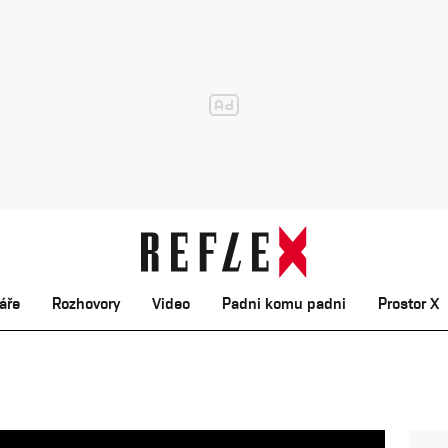
áře
Rozhovory
Video
Padni komu padni
Prostor X