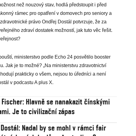
ožnost než nouzový stav, hodlá předstoupit i před
ákonný rámec pro opatření v domovech pro seniory a
 zdravotnické právo Ondřej Dostál potvrzuje, že za
eřejného zdraví dostatek možností, jak tuto věc řešit.
 veřejnost?
pouští, ministerstvo podle Echo 24 posvětilo booster
u. Jak je to možné? „Na ministerstvu zdravotnictví
zhodují prakticky o všem, nejsou to úředníci a není
ostál v podcastu A plus X.
 Fischer: Hlavně se nanakazit čínskými
mi. Je to civilizační zápas
 Dostál: Nadal by se mohl v rámci fair