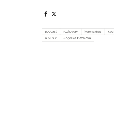
podcast
rozhovory
koronavirus
cov
a plus x
Angelika Bazalová