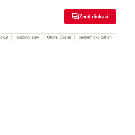
Začít diskuzi
id-19
nouzový stav
Ondřej Dostál
pandemický zákon