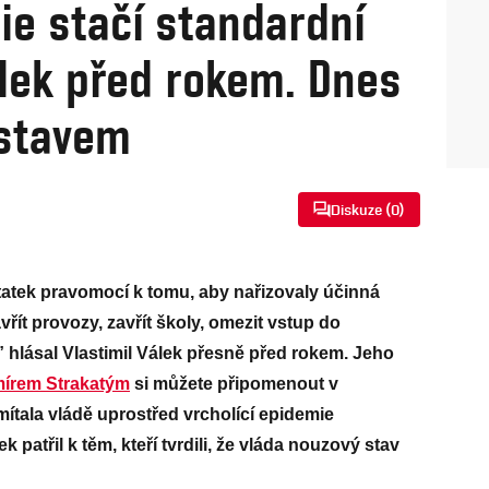
ie stačí standardní
álek před rokem. Dnes
 stavem
Diskuze (
0
)
tatek pravomocí k tomu, aby nařizovaly účinná
řít provozy, zavřít školy, omezit vstup do
 hlásal Vlastimil Válek přesně před rokem. Jeho
mírem Strakatým
si můžete připomenout v
ítala vládě uprostřed vrcholící epidemie
k patřil k těm, kteří tvrdili, že vláda nouzový stav