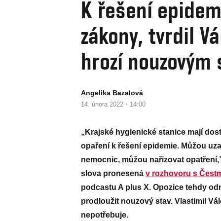
K řešení epidem
zákony, tvrdil V
hrozí nouzovým
Angelika Bazalová
·
14. února 2022
14:00
„Krajské hygienické stanice mají dos
opaření k řešení epidemie. Můžou uzav
nemocnic, můžou nařizovat opatření,”
slova pronesená
v rozhovoru s Čest
podcastu A plus X. Opozice tehdy odm
prodloužit nouzový stav. Vlastimil Vále
nepotřebuje.