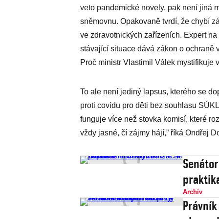
veto pandemické novely, pak není jiná m
sněmovnu. Opakovaně tvrdí, že chybí z
ve zdravotnických zařízeních. Expert na
stávající situace dává zákon o ochraně v
Proč ministr Vlastimil Válek mystifikuje
To ale není jediný lapsus, kterého se do
proti covidu pro děti bez souhlasu SÚKL
funguje více než stovka komisí, které ro
vždy jasné, čí zájmy hájí,” říká Ondřej D
Senátor
praktika
Archív
Právník