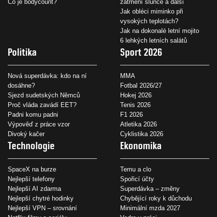
Co je bodycount?
zatmění slunce a další
Jak obléci miminko při
vysokých teplotách?
Jak na dokonalé letní mojito
6 lehkých letních salátů
Politika
Sport 2026
Nová superdávka: kdo na ní
MMA
dosáhne?
Fotbal 2026/27
Sjezd sudetských Němců
Hokej 2026
Proč vláda zavádí EET?
Tenis 2026
Padni komu padni
F1 2026
Výpověď z práce vzor
Atletika 2026
Divoký kačer
Cyklistika 2026
Technologie
Ekonomika
SpaceX na burze
Temu a clo
Nejlepší telefony
Spořicí účty
Nejlepší AI zdarma
Superdávka – změny
Nejlepší chytré hodinky
Chybějící roky k důchodu
Nejlepší VPN – srovnání
Minimální mzda 2027