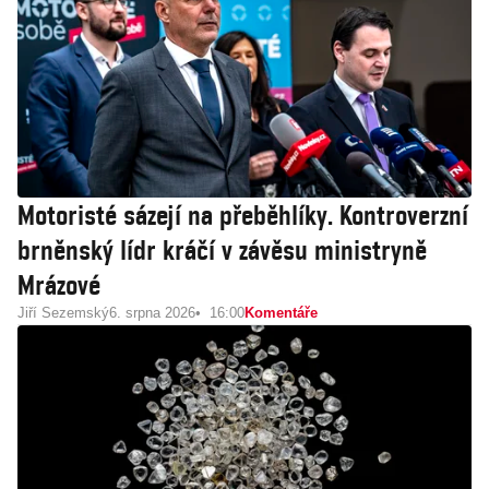
Motoristé sázejí na přeběhlíky. Kontroverzní
brněnský lídr kráčí v závěsu ministryně
Mrázové
Jiří Sezemský
6. srpna 2026
16:00
Komentáře