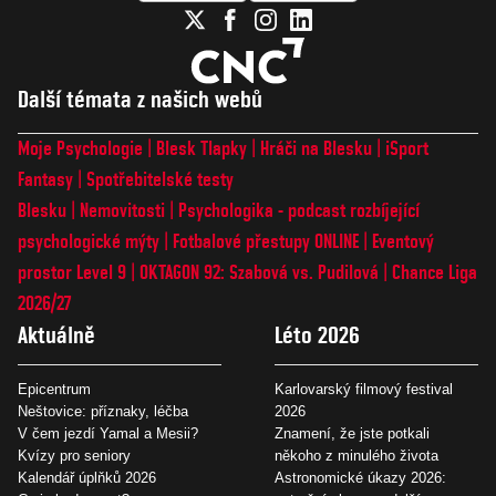
Další témata z našich webů
Moje Psychologie
Blesk Tlapky
Hráči na Blesku
iSport
Fantasy
Spotřebitelské testy
Blesku
Nemovitosti
Psychologika - podcast rozbíjející
psychologické mýty
Fotbalové přestupy ONLINE
Eventový
prostor Level 9
OKTAGON 92: Szabová vs. Pudilová
Chance Liga
2026/27
Aktuálně
Léto 2026
Epicentrum
Karlovarský filmový festival
Neštovice: příznaky, léčba
2026
V čem jezdí Yamal a Mesii?
Znamení, že jste potkali
Kvízy pro seniory
někoho z minulého života
Kalendář úplňků 2026
Astronomické úkazy 2026: