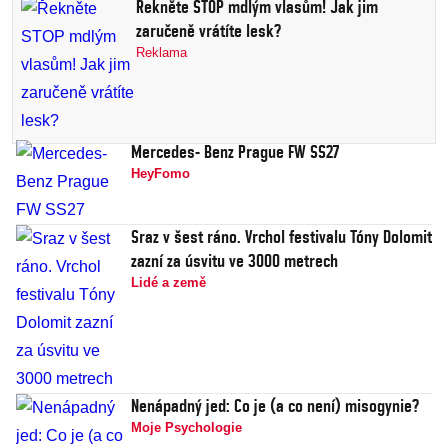
Řekněte STOP mdlým vlasům! Jak jim
zaručeně vrátíte lesk?
Reklama
Mercedes- Benz Prague FW SS27
HeyFomo
Sraz v šest ráno. Vrchol festivalu Tóny Dolomit
zazní za úsvitu ve 3000 metrech
Lidé a země
Nenápadný jed: Co je (a co není) misogynie?
Moje Psychologie