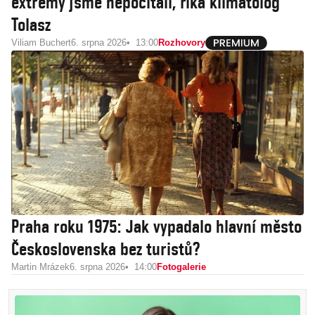
extrémy jsme nepočítali, říká klimatolog
Tolasz
Viliam Buchert
6. srpna 2026
13:00
Rozhovory
Praha roku 1975: Jak vypadalo hlavní město
Československa bez turistů?
Martin Mrázek
6. srpna 2026
14:00
Fotogalerie