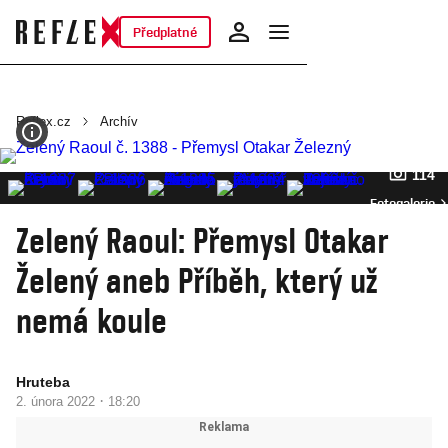
Předplatné
Reflex.cz
Archív
114
Fotogalerie
Zelený Raoul: Přemysl Otakar
Želený aneb Příběh, který už
nemá koule
Hruteba
·
2. února 2022
18:20