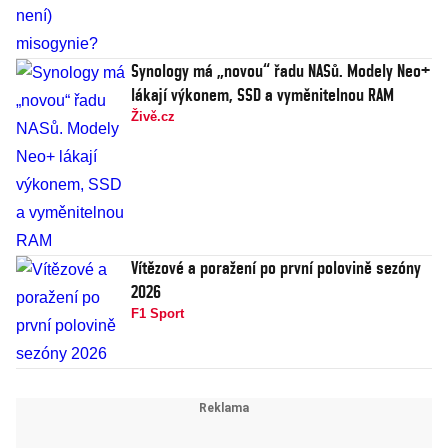
Synology má „novou“ řadu NASů. Modely Neo+
lákají výkonem, SSD a vyměnitelnou RAM
Živě.cz
Vítězové a poražení po první polovině sezóny
2026
F1 Sport