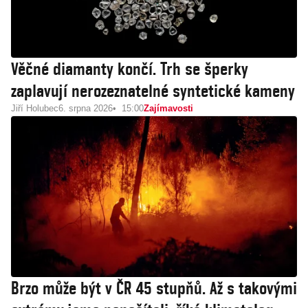
Věčné diamanty končí. Trh se šperky
zaplavují nerozeznatelné syntetické kameny
Jiří Holubec
6. srpna 2026
15:00
Zajímavosti
Brzo může být v ČR 45 stupňů. Až s takovými