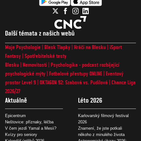
Další témata z našich webů
Moje Psychologie
Blesk Tlapky
Hráči na Blesku
iSport
Fantasy
Spotřebitelské testy
Blesku
Nemovitosti
Psychologika - podcast rozbíjející
psychologické mýty
Fotbalové přestupy ONLINE
Eventový
prostor Level 9
OKTAGON 92: Szabová vs. Pudilová
Chance Liga
2026/27
Aktuálně
Léto 2026
Epicentrum
Karlovarský filmový festival
Neštovice: příznaky, léčba
2026
V čem jezdí Yamal a Mesii?
Znamení, že jste potkali
Kvízy pro seniory
někoho z minulého života
Kalendář úplňků 2026
Astronomické úkazy 2026: