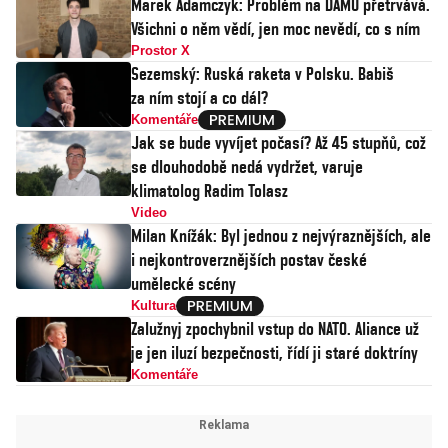
Marek Adamczyk: Problém na DAMU přetrvává.
Všichni o něm vědí, jen moc nevědí, co s ním
Prostor X
Sezemský: Ruská raketa v Polsku. Babiš
za ním stojí a co dál?
Komentáře
Jak se bude vyvíjet počasí? Až 45 stupňů, což
se dlouhodobě nedá vydržet, varuje
klimatolog Radim Tolasz
Video
Milan Knížák: Byl jednou z nejvýraznějších, ale
i nejkontroverznějších postav české
umělecké scény
Kultura
Zalužnyj zpochybnil vstup do NATO. Aliance už
je jen iluzí bezpečnosti, řídí ji staré doktríny
Komentáře