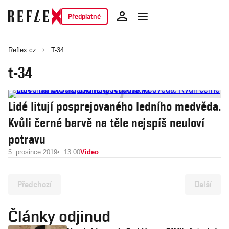
Předplatné
Reflex.cz
T-34
t-34
Lidé litují posprejovaného ledního medvěda.
Kvůli černé barvě na těle nejspíš neuloví
potravu
5. prosince 2019
13:00
Video
Předchozí
Další
Články odjinud