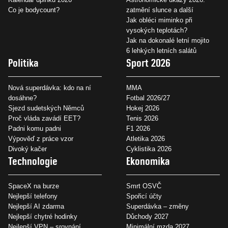
Co je bodycount?
zatmění slunce a další
Jak obléci miminko při
vysokých teplotách?
Jak na dokonalé letní mojito
6 lehkých letních salátů
Politika
Sport 2026
Nová superdávka: kdo na ní
MMA
dosáhne?
Fotbal 2026/27
Sjezd sudetských Němců
Hokej 2026
Proč vláda zavádí EET?
Tenis 2026
Padni komu padni
F1 2026
Výpověď z práce vzor
Atletika 2026
Divoký kačer
Cyklistika 2026
Technologie
Ekonomika
SpaceX na burze
Smrt OSVČ
Nejlepší telefony
Spořicí účty
Nejlepší AI zdarma
Superdávka – změny
Nejlepší chytré hodinky
Důchody 2027
Nejlepší VPN – srovnání
Minimální mzda 2027