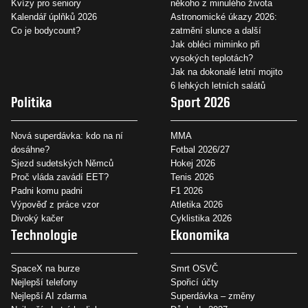
Kvízy pro seniory
někoho z minulého života
Kalendář úplňků 2026
Astronomické úkazy 2026:
Co je bodycount?
zatmění slunce a další
Jak obléci miminko při
vysokých teplotách?
Jak na dokonalé letní mojito
6 lehkých letních salátů
Politika
Sport 2026
Nová superdávka: kdo na ní
MMA
dosáhne?
Fotbal 2026/27
Sjezd sudetských Němců
Hokej 2026
Proč vláda zavádí EET?
Tenis 2026
Padni komu padni
F1 2026
Výpověď z práce vzor
Atletika 2026
Divoký kačer
Cyklistika 2026
Technologie
Ekonomika
SpaceX na burze
Smrt OSVČ
Nejlepší telefony
Spořicí účty
Nejlepší AI zdarma
Superdávka – změny