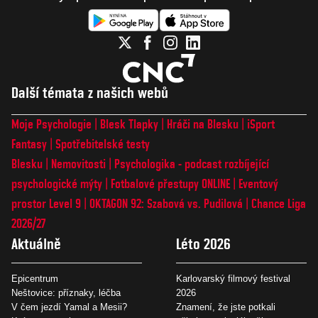
Další témata z našich webů
Moje Psychologie
Blesk Tlapky
Hráči na Blesku
iSport
Fantasy
Spotřebitelské testy
Blesku
Nemovitosti
Psychologika - podcast rozbíjející
psychologické mýty
Fotbalové přestupy ONLINE
Eventový
prostor Level 9
OKTAGON 92: Szabová vs. Pudilová
Chance Liga
2026/27
Aktuálně
Léto 2026
Epicentrum
Karlovarský filmový festival
Neštovice: příznaky, léčba
2026
V čem jezdí Yamal a Mesii?
Znamení, že jste potkali