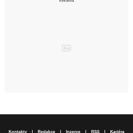
Kontakty
Redakce
Inzerce
RSS
Kariéra