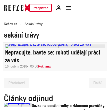
Předplatné
Reflex.cz
Sekání trávy
sekání trávy
Nepracujte, bavte se: roboti udělají práci
za vás
16. dubna 2018
00:00
Reklama
Předchozí
Další
Články odjinud
Sázka na senátní volby a zklamané pravičáky.