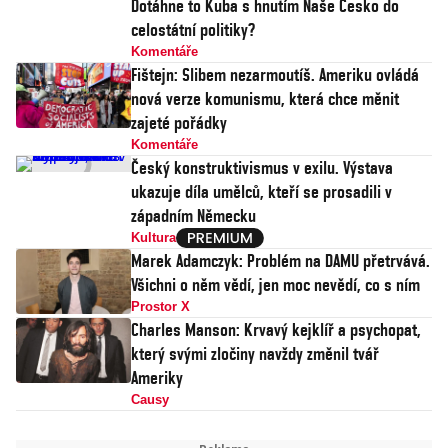
Dotáhne to Kuba s hnutím Naše Česko do
celostátní politiky?
Komentáře
Fištejn: Slibem nezarmoutíš. Ameriku ovládá
nová verze komunismu, která chce měnit
zajeté pořádky
Komentáře
Český konstruktivismus v exilu. Výstava
ukazuje díla umělců, kteří se prosadili v
západním Německu
Kultura
Marek Adamczyk: Problém na DAMU přetrvává.
Všichni o něm vědí, jen moc nevědí, co s ním
Prostor X
Charles Manson: Krvavý kejklíř a psychopat,
který svými zločiny navždy změnil tvář
Ameriky
Causy