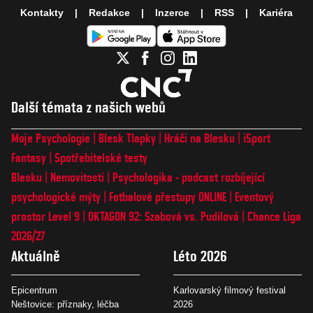
Kontakty
Redakce
Inzerce
RSS
Kariéra
Další témata z našich webů
Moje Psychologie
Blesk Tlapky
Hráči na Blesku
iSport
Fantasy
Spotřebitelské testy
Blesku
Nemovitosti
Psychologika - podcast rozbíjející
psychologické mýty
Fotbalové přestupy ONLINE
Eventový
prostor Level 9
OKTAGON 92: Szabová vs. Pudilová
Chance Liga
2026/27
Aktuálně
Léto 2026
Epicentrum
Karlovarský filmový festival
Neštovice: příznaky, léčba
2026