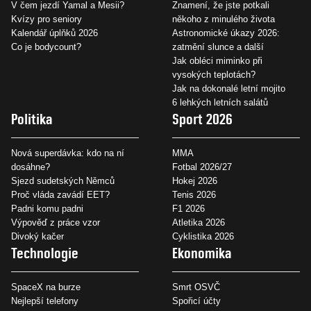
V čem jezdí Yamal a Mesii?
Znamení, že jste potkali
Kvízy pro seniory
někoho z minulého života
Kalendář úplňků 2026
Astronomické úkazy 2026:
Co je bodycount?
zatmění slunce a další
Jak obléci miminko při
vysokých teplotách?
Jak na dokonalé letní mojito
6 lehkých letních salátů
Politika
Sport 2026
Nová superdávka: kdo na ní
MMA
dosáhne?
Fotbal 2026/27
Sjezd sudetských Němců
Hokej 2026
Proč vláda zavádí EET?
Tenis 2026
Padni komu padni
F1 2026
Výpověď z práce vzor
Atletika 2026
Divoký kačer
Cyklistika 2026
Technologie
Ekonomika
SpaceX na burze
Smrt OSVČ
Nejlepší telefony
Spořicí účty