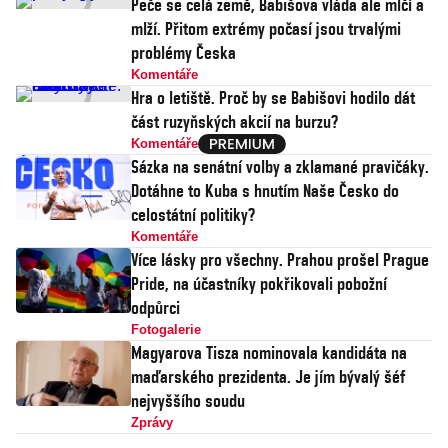
Peče se celá země, Babišova vláda ale mlčí a
mlží. Přitom extrémy počasí jsou trvalými
problémy Česka
Komentáře
Hra o letiště. Proč by se Babišovi hodilo dát
část ruzyňských akcií na burzu?
Komentáře
Sázka na senátní volby a zklamané pravičáky.
Dotáhne to Kuba s hnutím Naše Česko do
celostátní politiky?
Komentáře
Více lásky pro všechny. Prahou prošel Prague
Pride, na účastníky pokřikovali pobožní
odpůrci
Fotogalerie
Magyarova Tisza nominovala kandidáta na
maďarského prezidenta. Je jím bývalý šéf
nejvyššího soudu
Zprávy