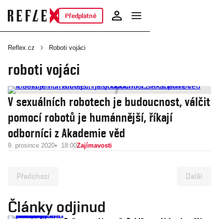
Předplatné
Reflex.cz
Roboti vojáci
roboti vojáci
V sexuálních robotech je budoucnost, válčit
pomocí robotů je humánnější, říkají
odborníci z Akademie věd
9. prosince 2020
18:00
Zajímavosti
Předchozí
Další
Články odjinud