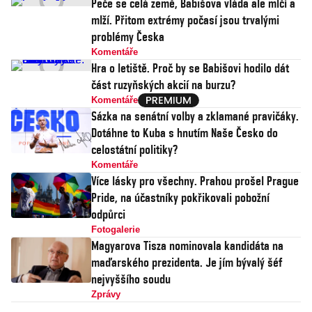
Peče se celá země, Babišova vláda ale mlčí a
mlží. Přitom extrémy počasí jsou trvalými
problémy Česka
Komentáře
Hra o letiště. Proč by se Babišovi hodilo dát
část ruzyňských akcií na burzu?
Komentáře
Sázka na senátní volby a zklamané pravičáky.
Dotáhne to Kuba s hnutím Naše Česko do
celostátní politiky?
Komentáře
Více lásky pro všechny. Prahou prošel Prague
Pride, na účastníky pokřikovali pobožní
odpůrci
Fotogalerie
Magyarova Tisza nominovala kandidáta na
maďarského prezidenta. Je jím bývalý šéf
nejvyššího soudu
Zprávy