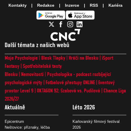
Kontakty
Redakce
Inzerce
RSS
Kariéra
Další témata z našich webů
Moje Psychologie
Blesk Tlapky
Hráči na Blesku
iSport
Fantasy
Spotřebitelské testy
Blesku
Nemovitosti
Psychologika - podcast rozbíjející
psychologické mýty
Fotbalové přestupy ONLINE
Eventový
prostor Level 9
OKTAGON 92: Szabová vs. Pudilová
Chance Liga
2026/27
Aktuálně
Léto 2026
Epicentrum
Karlovarský filmový festival
Neštovice: příznaky, léčba
2026