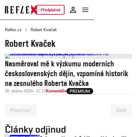
Předplatné
Reflex.cz
Robert Kvaček
Robert Kvaček
Nasměroval mě k výzkumu moderních
československých dějin, vzpomíná historik
na zesnulého Roberta Kvačka
30. dubna 2024
17:10
Komentáře
Předchozí
Další
Články odjinud