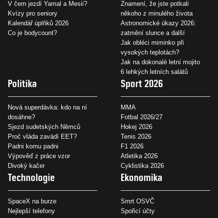
V čem jezdí Yamal a Mesii?
Znamení, že jste potkali
Kvízy pro seniory
někoho z minulého života
Kalendář úplňků 2026
Astronomické úkazy 2026:
Co je bodycount?
zatmění slunce a další
Jak obléci miminko při
vysokých teplotách?
Jak na dokonalé letní mojito
6 lehkých letních salátů
Politika
Sport 2026
Nová superdávka: kdo na ní
MMA
dosáhne?
Fotbal 2026/27
Sjezd sudetských Němců
Hokej 2026
Proč vláda zavádí EET?
Tenis 2026
Padni komu padni
F1 2026
Výpověď z práce vzor
Atletika 2026
Divoký kačer
Cyklistika 2026
Technologie
Ekonomika
SpaceX na burze
Smrt OSVČ
Nejlepší telefony
Spořicí účty