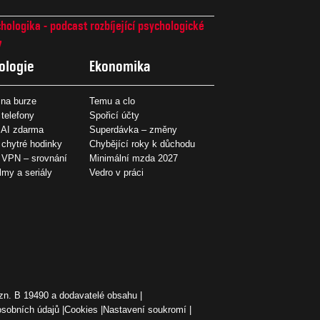
hologika - podcast rozbíjející psychologické
7
ologie
Ekonomika
na burze
Temu a clo
 telefony
Spořicí účty
 AI zdarma
Superdávka – změny
 chytré hodinky
Chybějící roky k důchodu
í VPN – srovnání
Minimální mzda 2027
ilmy a seriály
Vedro v práci
zn. B 19490 a dodavatelé obsahu
osobních údajů
Cookies
Nastavení soukromí