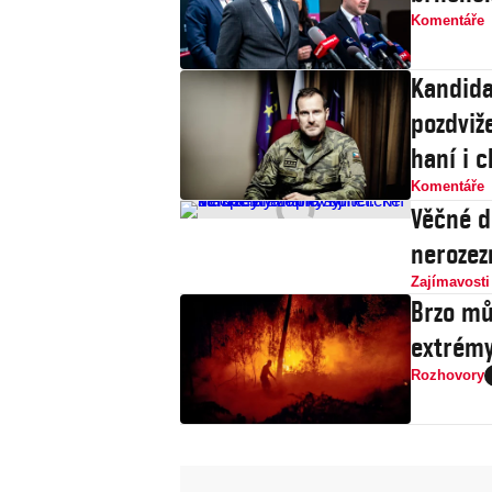
Komentáře
Kandida
pozdviže
haní i c
Komentáře
Věčné d
nerozez
Zajímavosti
Brzo mů
extrémy
Rozhovory