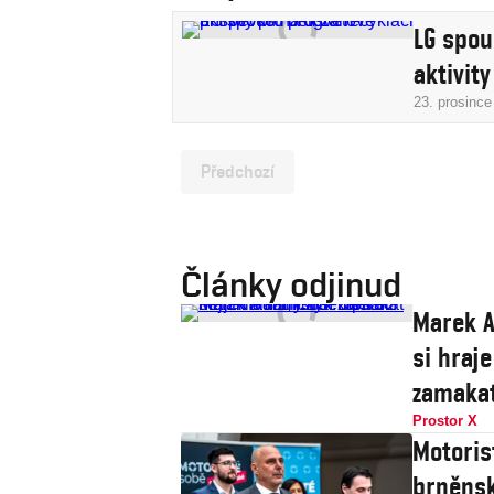
LG spou
aktivity
23. prosince
Předchozí
Články odjinud
Marek A
si hraje
zamaka
Prostor X
Motoris
brněnsk