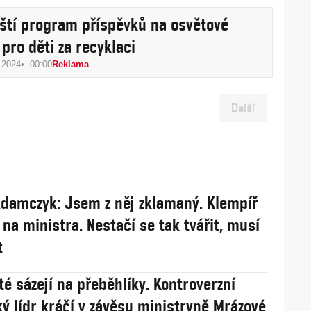
ští program příspěvků na osvětové
 pro děti za recyklaci
 2024
00:00
Reklama
Další
damczyk: Jsem z něj zklamaný. Klempíř
 na ministra. Nestačí se tak tvářit, musí
t
té sázejí na přeběhlíky. Kontroverzní
ý lídr kráčí v závěsu ministryně Mrázové