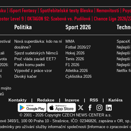
sku
iSport Fantasy
Spotřebitelské testy Blesku
Nemovitosti
Psyc
ostor Level 9
OKTAGON 92: Szabová vs. Pudilová
Chance Liga 2026/2
Politika
Sport 2026
Techn
estival
Nová superdávka: kdo na ní
MMA
SpaceX 
dosáhne?
Fotbal 2026/27
Nejlepší
ali
Sjezd sudetských Němců
Hokej 2026
Nejlepší
vota
Proč vláda zavádí EET?
Tenis 2026
Nejlepší
2026:
Padni komu padni
F1 2026
Nejlepš
ší
Výpověď z práce vzor
Atletika 2026
Netflix f
i
Divoký kačer
Cyklistika 2026
 mojito
átů
Kontakty
Redakce
Inzerce
RSS
Kariéra
© 2001 - 2026 Copyright
CZECH NEWS CENTER a.s.
vé 3493/1, 100 00 Praha 10 - Strašnice, IČO: 02346826, zapsána v OR, sp.
odmínky pro užívání služby informační společnosti
Informace o zpracování 