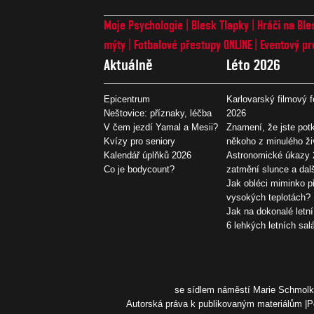
Moje Psychologie
Blesk Tlapky
Hráči na Ble
mýty
Fotbalové přestupy ONLINE
Eventový pr
Aktuálně
Léto 2026
Epicentrum
Karlovarský filmový f
Neštovice: příznaky, léčba
2026
V čem jezdí Yamal a Mesii?
Znamení, že jste potk
Kvízy pro seniory
někoho z minulého ži
Kalendář úplňků 2026
Astronomické úkazy 
Co je bodycount?
zatmění slunce a dal
Jak obléci miminko př
vysokých teplotách?
Jak na dokonalé letní
6 lehkých letních sal
se sídlem náměstí Marie Schmolko
Autorská práva k publikovaným materiálům
P