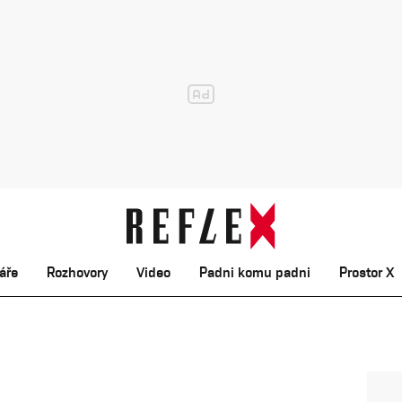
áře
Rozhovory
Video
Padni komu padni
Prostor X